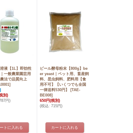
溶液【1L】即効性
ビール酵母粉末【800g】be
性｜一般農業園芸用
er yeast｜ペット用、畜産飼
ン農法で品質向上
料、昆虫飼料、肥料用【食
10001
]
用不可】【いくつでも全国
一律送料530円】
[
TAE-
(税別)
BE008
]
,787円
)
650円
(税別)
(
税込
:
715円
)