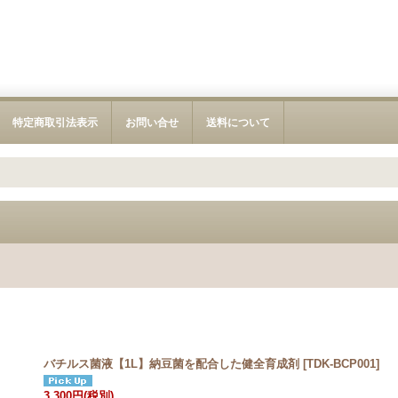
特定商取引法表示
お問い合せ
送料について
バチルス菌液【1L】納豆菌を配合した健全育成剤
[
TDK-BCP001
]
3,300円
(税別)