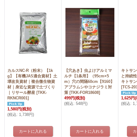
カルスNC-R（粉末）【1k
【穴あき】虫よけアルミマ
キトサン
｜
g】【有機JAS適合資材】土
ルチ【1条用】（95cm×5
と持続
壌改良資材｜複合微生物資
m）穴の間隔60cm【9160】
キトサ
材｜身近な資源で土づくり
アブラムシやコナジラミ対
[
TCS-20
｜リサール酵産
[
TKK-
策
[
TKK-FOR18608
]
RKNCR001
]
499円
(税別)
1,625円
(
税込
:
548円
)
(
税込
:
1
1,580円
(税別)
(
税込
:
1,738円
)