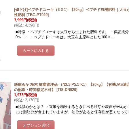
[値下げ]ペプチドユーキ（8-3-1）【20kg】ペプチド有機肥料｜大
性肥料
[
TBG-PT020
]
3,999円
(税別)
(
税込
:
4,398円
)
■特徴 ・ペプチドユーキは大豆から生まれた肥料です。 ・保証成分8-
0％！！ ・ペプチドユーキは、大豆を主原料とした100％…
脱脂ぬか-粉末-鮮度管理品-（N2.5-P5.5-K1）【20kg】【有機JA
の配送・時間指定不可】
[
TIS-DN020
]
1,973円
(税別)
(
税込
:
2,170円
)
■脱脂ぬかとは？ ・玄米を精米するときに出る胚芽や表皮が米ぬか
には脂肪分が含まれていますが、油分があると保存性が悪くなって