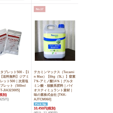
No.17
 - タブレット500 -【1
テカミンマックス（Tecami
】【送料無料】ジアミ
n Max）【6kg（5L）】窒素
レット500｜次亜塩
7％-アミノ酸14％｜グルタ
ブレット（500ml
ミン酸・核酸系肥料｜バイ
T-JIA323005
]
オスティミュラント資材｜
(税別)
味の素株式会社
[
TKK-
,925円
)
AJTCM060
]
10,450円
(税別)
(
税込
:
11,495円
)