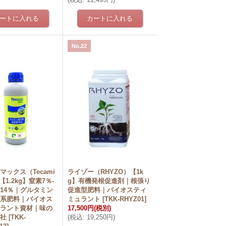
No.22
マックス（Tecami
ライゾー（RHYZO）【1k
）【1.2kg】窒素7％-
g】有機発根促進剤｜根張り
14％｜グルタミン
促進型肥料｜バイオスティ
酸系肥料｜バイオス
ミュラント
[
TKK-RHYZ01
]
ュラント資材｜味の
17,500円
(税別)
会社
[
TKK-
(
税込
:
19,250円
)