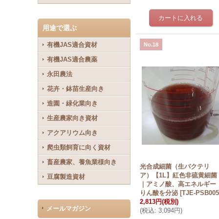
用途で選ぶ
有機JAS適合資材
No.18
有機JAS適合農薬
永田農法
花卉・鉢苗生産向き
造園・緑化業向き
生産農家向き資材
アクアリウム向き
爬虫類飼育に向く資材
畜産農家、養魚業様向き
光合成細菌（生バクテリ
ア）【1L】紅色非硫黄細菌
豆腐製造資材
｜アミノ酸、高エネルギー
りん酸を分泌
[
TJE-PSB00
2,813円
(税別)
メールマガジン
(
税込
:
3,094円
)