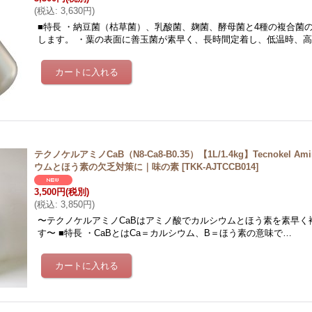
(
税込
:
3,630円
)
■特長 ・納豆菌（枯草菌）、乳酸菌、麹菌、酵母菌と4種の複合菌
します。 ・葉の表面に善玉菌が素早く、長時間定着し、低温時、
テクノケルアミノCaB（N8-Ca8-B0.35）【1L/1.4kg】Tecnokel Am
ウムとほう素の欠乏対策に｜味の素
[
TKK-AJTCCB014
]
3,500円
(税別)
(
税込
:
3,850円
)
〜テクノケルアミノCaBはアミノ酸でカルシウムとほう素を素早く
す〜 ■特長 ・CaBとはCa＝カルシウム、B＝ほう素の意味で…