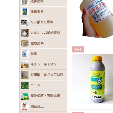
液体肥料
微量要素
リン酸カリ肥料
カルシウム補給資材
化成肥料
No.2
単肥
キチン・キトサン
有機酸・食品加工材料
ニーム
植物保護・害獣忌避
園芸用土