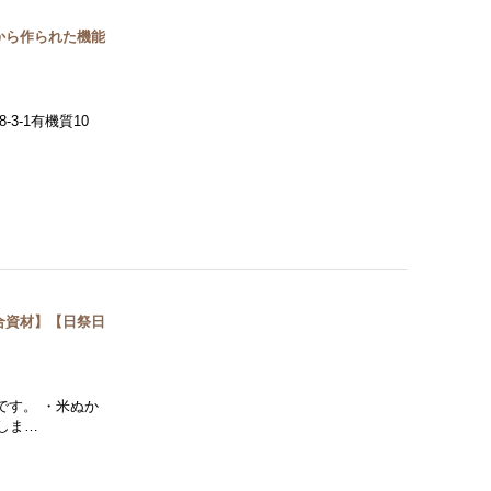
豆から作られた機能
3-1有機質10
S適合資材】【日祭日
です。 ・米ぬか
しま…