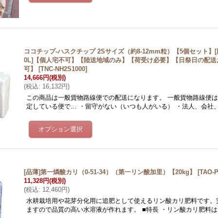
ココチップ-ハスクチップ 2Sサイズ（約8-12mm粒）【5個セット】[圧
0L]【個人宅不可】【陸送地域のみ】【荷受け必要】【日祭日の配
可】
[
TNC-NH2S1000
]
14,666円
(税別)
(
税込
:
16,132円
)
この商品は一般貨物路線便での配送になります。 一般貨物路線便
定している便で… ・留守がない（いつも人がいる） ・法人、会社
[品薄]第一燐酸カリ（0-51-34）（第一リン酸加里）【20kg】
[
TAO-P
11,328円
(税別)
(
税込
:
12,460円
)
水耕栽培用や花芽分化用に追肥として使えるリン酸カリ肥料です。
ますので品質の高い水溶液が作れます。 ■特長 ・リン酸カリ肥料は