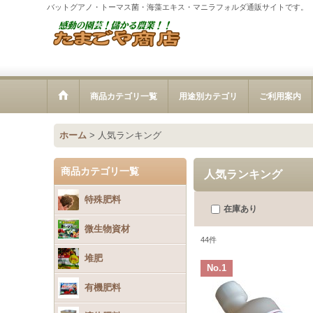
バットグアノ・トーマス菌・海藻エキス・マニラフォルダ通販サイトです。
商品カテゴリ一覧
用途別カテゴリ
ご利用案内
ホーム
>
人気ランキング
商品カテゴリ一覧
人気ランキング
特殊肥料
在庫あり
微生物資材
44
件
堆肥
No.1
有機肥料