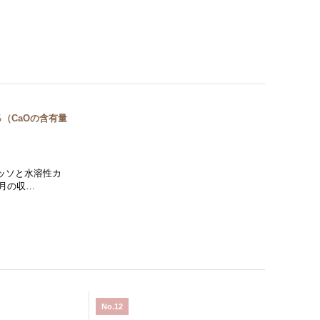
％（CaOの含有量
ッソと水溶性カ
月の収…
No.12