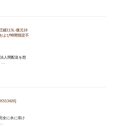
縮113L-復元18
送および時間指定不
は法人間配送を想
、…
K513420
]
完全に水に溶け
…