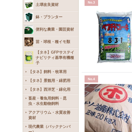
No.3
土壌改良資材
鉢・プランター
便利な農業・園芸資材
苗・球根・種イモ類
【タネ】GFPサステイ
ナビリティ基準有機種
子
【タネ】飼料・牧草用
No.4
【タネ】景観用・緑肥用
【タネ】西洋芝・緑化用
畜産・養魚用飼料・昆
虫・水生動物飼料
アクアリウム・水質改善
資材
現代農業（バックナンバ
ー）