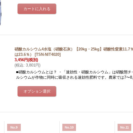
硝酸カルシウム4水塩（硝酸石灰）【20kg・25kg】硝酸性窒素11.7
は23.6％）
[
TSN-NIT4020
]
3,456円
(税別)
(
税込
:
3,801円
)
■硝酸カルシウムとは？ ・「速効性・硝酸カルシウム」は硝酸態チ
ルシウムが作物に同時に吸収される速効性肥料です。農家では7〜8
No.9
No.10
No.11