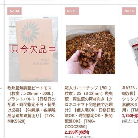
No.14
No.15
No.16
-
欧州産無調整ピートモス
箱入り-ココチップ【50L】
JIA323
機
（粒度：5-20mm・300L）
粒度：2S（8-12mm）爬虫
0錠/袋
プラントバルト【日祭日の
類・両生類の床材向き【ク
ツミタブ
配送・時間指定不可・荷受
ロネコヤマト宅急便でお届
素酸水タ
け必要】【沖縄県・各県離
け】【個人宅OK・日祭日配
用）
[
TM
島は追加運賃あり】
[
TYK-
送OK・時間指定OK・夜間
1,750円
MIKS620
]
配達OK】
[
TMG-
(
税込
:
1
CCOC2S50
]
2,199円
(税別)
(
税込
:
2,418円
)