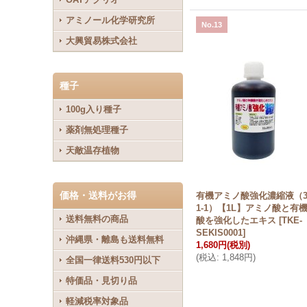
アミノール化学研究所
No.13
大興貿易株式会社
種子
100g入り種子
薬剤無処理種子
天敵温存植物
価格・送料がお得
有機アミノ酸強化濃縮液（3
1-1）【1L】アミノ酸と有
送料無料の商品
酸を強化したエキス
[
TKE-
SEKIS0001
]
沖縄県・離島も送料無料
1,680円
(税別)
(
税込
:
1,848円
)
全国一律送料530円以下
特価品・見切り品
軽減税率対象品