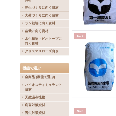
芝生づくりに向く資材
大菊づくりに向く資材
ラン栽培に向く資材
盆栽に向く資材
No.7
水生植物・ビオトープに
向く資材
クリスマスローズ向き
機能で選ぶ
全商品 (機能で選ぶ)
バイオスティミュラント
資材
天敵温存植物
病害対策資材
No.8
害虫対策資材