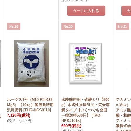
No.19
No.20
No.21
ホーグス1号（N10-P8-K28-
水耕栽培用・硫酸カリ【800
テカミン
Mg5）【10kg】養液栽培用
g】水溶性加里51％・完全溶
n Max
汎用肥料
[
THG-HGS0110
]
解タイプ【いくつでも全国
アミノ酸
5
]
7,120円
(税別)
一律送料530円】
[
TAO-
酸・核
(
税込
:
7,832円
)
HPK5101k
]
ティミ
690円
(税別)
素株式