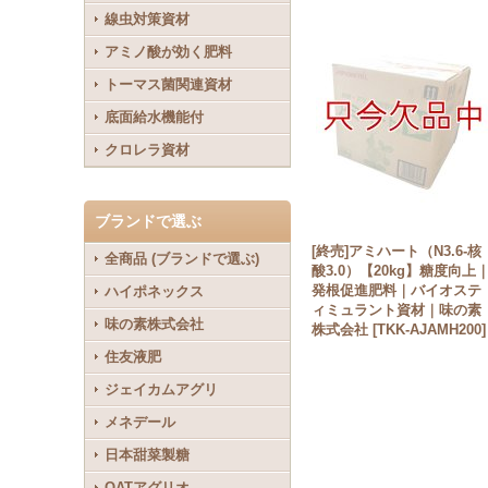
線虫対策資材
アミノ酸が効く肥料
トーマス菌関連資材
底面給水機能付
クロレラ資材
ブランドで選ぶ
[終売]アミハート（N3.6-核
全商品 (ブランドで選ぶ)
酸3.0）【20kg】糖度向上
発根促進肥料｜バイオステ
ハイポネックス
ィミュラント資材｜味の素
味の素株式会社
株式会社
[
TKK-AJAMH200
]
住友液肥
ジェイカムアグリ
メネデール
日本甜菜製糖
OATアグリオ