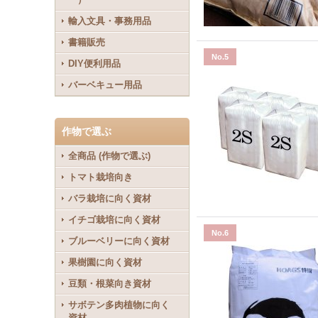
輸入文具・事務用品
書籍販売
No.5
DIY便利用品
バーベキュー用品
作物で選ぶ
全商品 (作物で選ぶ)
トマト栽培向き
バラ栽培に向く資材
イチゴ栽培に向く資材
No.6
ブルーベリーに向く資材
果樹園に向く資材
豆類・根菜向き資材
サボテン多肉植物に向く
資材