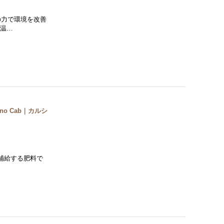
の力で環境を改善
高温…
ino Cab｜カルシ
補給する肥料で