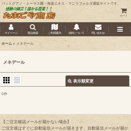
バットグアノ・トーマス菌・海藻エキス・マニラフォルダ通販サイトです。
カート
マイページ
商品検索
ご利用案内
送料について
問い合わせ
ホーム
>
メネデール
メネデール
表示順変更
閉じる
0
件
表示数
:
並び順
:
【ご注文確認メールが届かない場合】
ご注文後はすぐに自動返信メールが届きます。自動返信メールが届か
絞り込む