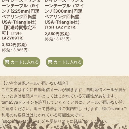
レイジースーザンタ
レイジースーザンタ
ーンテーブル（9イ
ーンテーブル（12イ
ンチ[225mm]円形
ンチ[300mm]円形
ベアリング回転盤
ベアリング回転盤
USA-Triangle社）
USA-Triangle社）
【配送時間指定不
[
TSH-LAZY12TR
]
可】
[
TSH-
2,850
円
(税別)
LAZY09TR
]
(
税込
:
3,135
円
)
3,532
円
(税別)
(
税込
:
3,885
円
)
カートに入れる
カートに入れる
【ご注文確認メールが届かない場合】
ご注文後はすぐに自動返信メールが届きます。自動返信メールが届か
ないときは迷惑メールとしてはじかれている可能性があります。
tama5yaドメインを許可していただくと共に、メールが届かない旨、
ご連絡ください。追って携帯よりご案内申し上げます。特にezwebご
利用のお客様ははじかれている可能性大です。
[shopinfo@tama5ya.jp]を受信リストに登録してください。