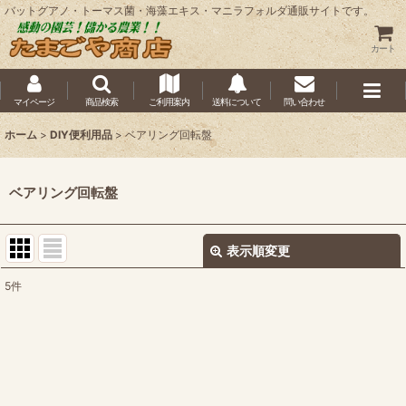
バットグアノ・トーマス菌・海藻エキス・マニラフォルダ通販サイトです。
カート
マイページ
商品検索
ご利用案内
送料について
問い合わせ
ホーム
>
DIY便利用品
>
ベアリング回転盤
ベアリング回転盤
表示順変更
閉じる
5
件
表示数
:
並び順
:
絞り込む