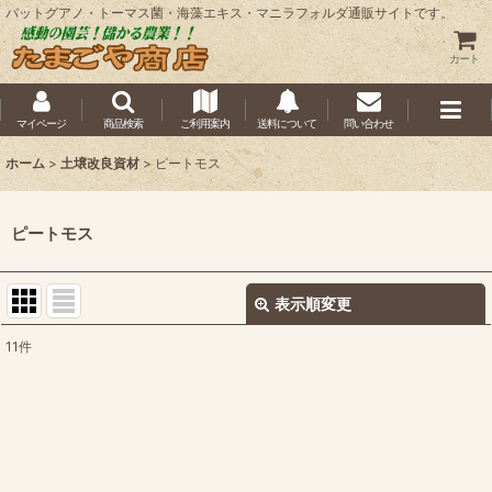
バットグアノ・トーマス菌・海藻エキス・マニラフォルダ通販サイトです。
カート
マイページ
商品検索
ご利用案内
送料について
問い合わせ
ホーム
>
土壌改良資材
>
ピートモス
ピートモス
表示順変更
閉じる
11
件
表示数
:
並び順
:
絞り込む