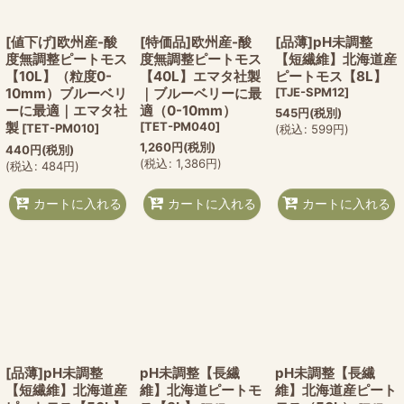
[値下げ]欧州産-酸
[特価品]欧州産-酸
[品薄]pH未調整
度無調整ピートモス
度無調整ピートモス
【短繊維】北海道産
【10L】（粒度0-
【40L】エマタ社製
ピートモス【8L】
10mm）ブルーベリ
｜ブルーベリーに最
[
TJE-SPM12
]
ーに最適｜エマタ社
適（0-10mm）
545
円
(税別)
製
[
TET-PM040
]
[
TET-PM010
]
(
税込
:
599
円
)
1,260
円
(税別)
440
円
(税別)
(
税込
:
1,386
円
)
(
税込
:
484
円
)
カートに入れる
カートに入れる
カートに入れる
[品薄]pH未調整
pH未調整【長繊
pH未調整【長繊
【短繊維】北海道産
維】北海道ピートモ
維】北海道産ピート