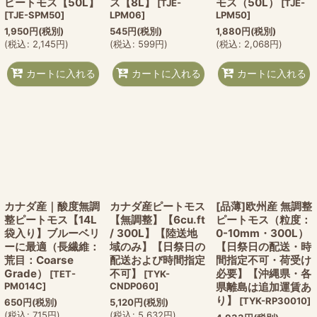
ピートモス【50L】
ス【8L】
モス（50L）
[
TJE-
[
TJE-
[
TJE-SPM50
]
LPM06
]
LPM50
]
1,950
円
(税別)
545
円
(税別)
1,880
円
(税別)
(
税込
:
2,145
円
)
(
税込
:
599
円
)
(
税込
:
2,068
円
)
カートに入れる
カートに入れる
カートに入れる
カナダ産｜酸度無調
カナダ産ピートモス
[品薄]欧州産 無調整
整ピートモス【14L
【無調整】【6cu.ft
ピートモス（粒度：
袋入り】ブルーベリ
/ 300L】【陸送地
0-10mm・300L）
ーに最適（長繊維：
域のみ】【日祭日の
【日祭日の配送・時
荒目：Coarse
配送および時間指定
間指定不可・荷受け
Grade）
不可】
必要】【沖縄県・各
[
TET-
[
TYK-
PM014C
]
CNDP060
]
県離島は追加運賃あ
り】
[
TYK-RP30010
]
650
円
(税別)
5,120
円
(税別)
(
税込
:
715
円
)
(
税込
:
5,632
円
)