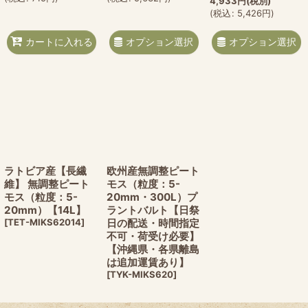
4,933
円
(税別)
(
税込
:
5,426
円
)
オプション選択
オプション選択
カートに入れる
ラトビア産【長繊
欧州産無調整ピート
維】 無調整ピート
モス（粒度：5-
モス（粒度：5-
20mm・300L）プ
20mm）【14L】
ラントバルト【日祭
[
TET-MIKS62014
]
日の配送・時間指定
不可・荷受け必要】
【沖縄県・各県離島
は追加運賃あり】
[
TYK-MIKS620
]