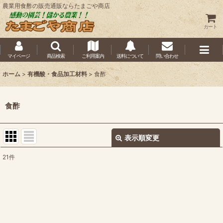
農業用食酢の販売通販ならたまごや商店
カート
マイページ
商品検索
ご利用案内
送料について
問い合わせ
ホーム
>
有機酸・食品加工材料
>
食酢
食酢
表示順変更
閉じる
21
件
表示数
:
並び順
:
絞り込む