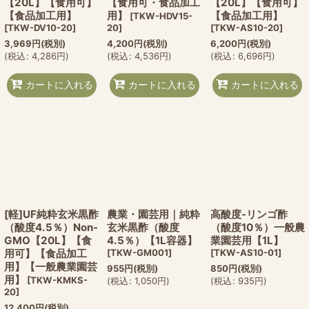
【20L】【食用可】
【食用可・食品加工
【20L】【食用可】
【食品加工用】
用】
【食品加工用】
[
TKW-HDV15-
[
TKW-DV10-20
]
20
]
[
TKW-AS10-20
]
3,969
円
(税別)
4,200
円
(税別)
6,200
円
(税別)
(
税込
:
4,286
円
)
(
税込
:
4,536
円
)
(
税込
:
6,696
円
)
カートに入れる
カートに入れる
カートに入れる
[軽]UF純粋玄米黒酢
農業・園芸用｜純粋
高酸度-リンゴ酢
（酸度4.5％）Non-
玄米黒酢（酸度
（酸度10％）一般農
GMO【20L】【食
4.5％）【1L容器】
業園芸用【1L】
用可】【食品加工
[
TKW-GM001
]
[
TKW-AS10-01
]
用】【一般農業園芸
955
円
(税別)
850
円
(税別)
用】
[
TKW-KMKS-
(
税込
:
1,050
円
)
(
税込
:
935
円
)
20
]
12,400
円
(税別)