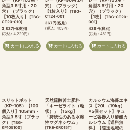
レー（KP-105用・
レー（KP-90用 24
レー（KP-105用・
角型3.5寸用・20
穴）（ブラック）
角型3.5寸用・20
穴）（ブラック）
【1枚入り】
穴）（ブラック）
[
TBG-
【10枚入り】
CT24-001
]
【1枚】
[
TBG-
[
TBG-CT20-
CT20-010
]
001
]
367
円
(税別)
(
税込
:
403
円
)
3,837
円
(税別)
438
円
(税別)
(
税込
:
4,220
円
)
(
税込
:
481
円
)
カートに入れる
カートに入れる
カートに入れる
スリットポット
天然硫酸苦土肥料
カルシウム海藻エキ
（KP-105）【100
「キーゼライト（粒
ス【20L（19kg）
個入り】105mm・
状）」【15kg】
×5個セット】キュ
角型3.5寸（ブラッ
「持続性のある水溶
ービ容器入り酢酸カ
ク）
性マグネシウム」
ルシウム【送料無
[
TBG-
KP105100
]
[
TKE-KR015T
]
料】【陸送地域の