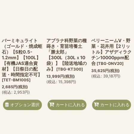
バーミキュライト
アブラナ科野菜の種
ベリーニームV・野
（ゴールド・焼成蛭
蒔き・育苗培養土
菜・花卉用【2リッ
石）【S粒0.5-
「勝太郎」
トル】アザディラク
1.2mm】【100L】
【300L（30Lｘ10
チン10000ppm配
【有機JAS適合資
袋）】【陸送地域の
合
[
TBG-DNV20
]
材】【日祭日の配
み】
[
TBG-KT300
]
35,625
円
(税別)
送・時間指定不可】
(
税込
:
39,187
円
)
13,999
円
(税別)
[
TET-BM100S
]
(
税込
:
15,398
円
)
2,685
円
(税別)
(
税込
:
2,953
円
)
オプション選択
カートに入れる
カートに入れる