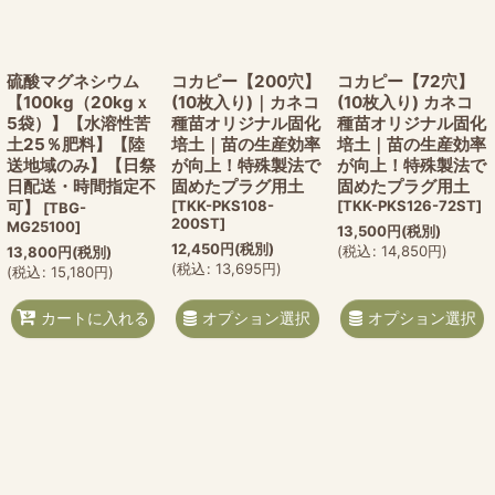
硫酸マグネシウム
コカピー【200穴】
コカピー【72穴】
【100kg（20kgｘ
(10枚入り)｜カネコ
(10枚入り) カネコ
5袋）】【水溶性苦
種苗オリジナル固化
種苗オリジナル固化
土25％肥料】【陸
培土｜苗の生産効率
培土｜苗の生産効率
送地域のみ】【日祭
が向上！特殊製法で
が向上！特殊製法で
日配送・時間指定不
固めたプラグ用土
固めたプラグ用土
可】
[
TKK-PKS108-
[
TKK-PKS126-72ST
]
[
TBG-
200ST
]
MG25100
]
13,500
円
(税別)
12,450
円
(税別)
(
税込
:
14,850
円
)
13,800
円
(税別)
(
税込
:
13,695
円
)
(
税込
:
15,180
円
)
オプション選択
オプション選択
カートに入れる