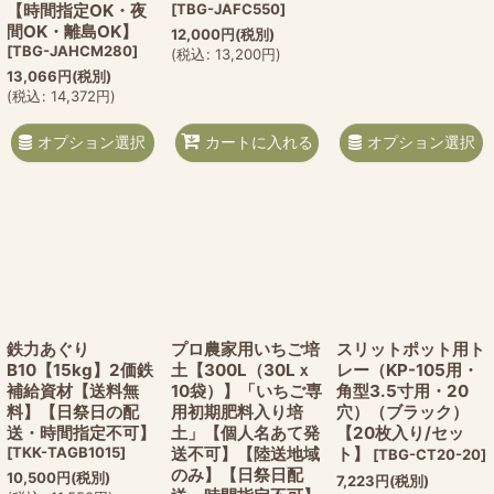
【時間指定OK・夜
[
TBG-JAFC550
]
間OK・離島OK】
12,000
円
(税別)
[
TBG-JAHCM280
]
(
税込
:
13,200
円
)
13,066
円
(税別)
(
税込
:
14,372
円
)
オプション選択
オプション選択
カートに入れる
鉄力あぐり
プロ農家用いちご培
スリットポット用ト
B10【15kg】2価鉄
土【300L（30Lｘ
レー（KP-105用・
補給資材【送料無
10袋）】「いちご専
角型3.5寸用・20
料】【日祭日の配
用初期肥料入り培
穴）（ブラック）
送・時間指定不可】
土」【個人名あて発
【20枚入り/セッ
[
TKK-TAGB1015
]
送不可】【陸送地域
ト】
[
TBG-CT20-20
]
のみ】【日祭日配
10,500
円
(税別)
7,223
円
(税別)