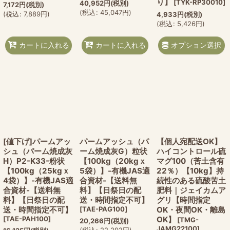
り】
[
TYK-RP30010
]
40,952
円
(税別)
7,172
円
(税別)
(
税込
:
45,047
円
)
(
税込
:
7,889
円
)
4,933
円
(税別)
(
税込
:
5,426
円
)
オプション選択
カートに入れる
カートに入れる
[値下げ]パームアッ
パームアッシュ（パ
【個人宛配送OK】
シュ（パーム焼成灰
ーム焼成灰G）粒状
ハイコントロール硫
H）P2-K33-粉状
【100kg（20kgｘ
マグ100（苦土含有
【100kg（25kgｘ
5袋）】-有機JAS適
22％）【10kg】持
4袋）】-有機JAS適
合資材-【送料無
続性のある硫酸苦土
合資材-【送料無
料】【日祭日の配
肥料｜ジェイカムア
料】【日祭日の配
送・時間指定不可】
グリ【時間指定
送・時間指定不可】
[
TAE-PAG100
]
OK・夜間OK・離島
[
TAE-PAH100
]
OK】
[
TMG-
20,266
円
(税別)
JAMG22100
]
(
税込
:
22,292
円
)