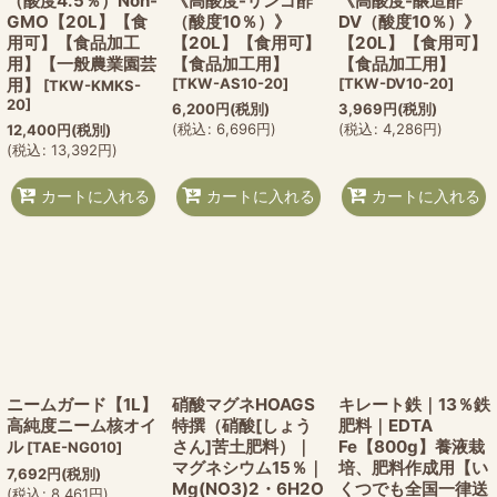
（酸度4.5％）Non-
《高酸度-リンゴ酢
《高酸度-醸造酢
GMO【20L】【食
（酸度10％）》
DV（酸度10％）》
用可】【食品加工
【20L】【食用可】
【20L】【食用可】
用】【一般農業園芸
【食品加工用】
【食品加工用】
用】
[
TKW-AS10-20
]
[
TKW-DV10-20
]
[
TKW-KMKS-
20
]
6,200
円
(税別)
3,969
円
(税別)
(
税込
:
6,696
円
)
(
税込
:
4,286
円
)
12,400
円
(税別)
(
税込
:
13,392
円
)
カートに入れる
カートに入れる
カートに入れる
ニームガード【1L】
硝酸マグネHOAGS
キレート鉄｜13％鉄
高純度ニーム核オイ
特撰（硝酸[しょう
肥料｜EDTA
ル
さん]苦土肥料）｜
Fe【800g】養液栽
[
TAE-NG010
]
マグネシウム15％｜
培、肥料作成用【い
7,692
円
(税別)
Mg(NO3)2・6H2O
くつでも全国一律送
(
税込
:
8,461
円
)