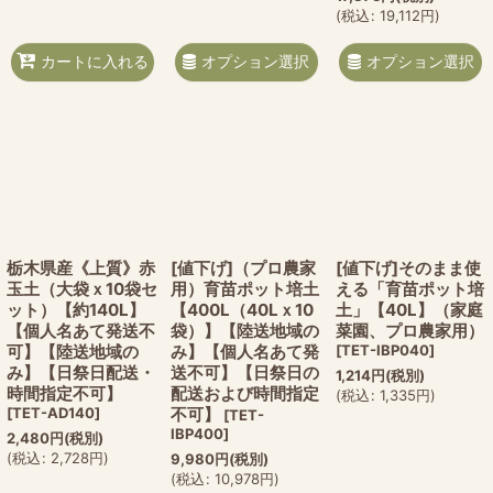
(
税込
:
19,112
円
)
オプション選択
オプション選択
カートに入れる
栃木県産《上質》赤
[値下げ]（プロ農家
[値下げ]そのまま使
玉土（大袋ｘ10袋セ
用）育苗ポット培土
える「育苗ポット培
ット）【約140L】
【400L（40Lｘ10
土」【40L】（家庭
【個人名あて発送不
袋）】【陸送地域の
菜園、プロ農家用）
可】【陸送地域の
み】【個人名あて発
[
TET-IBP040
]
み】【日祭日配送・
送不可】【日祭日の
1,214
円
(税別)
時間指定不可】
配送および時間指定
(
税込
:
1,335
円
)
[
TET-AD140
]
不可】
[
TET-
IBP400
]
2,480
円
(税別)
(
税込
:
2,728
円
)
9,980
円
(税別)
(
税込
:
10,978
円
)