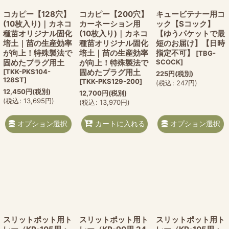
コカピー【128穴】
コカピー【200穴】
キュービテナー用コ
(10枚入り)｜カネコ
カーネーション用
ック【Sコック】
種苗オリジナル固化
(10枚入り)｜カネコ
【ゆうパケットで最
培土｜苗の生産効率
種苗オリジナル固化
短のお届け】【日時
が向上！特殊製法で
培土｜苗の生産効率
指定不可】
[
TBG-
固めたプラグ用土
が向上！特殊製法で
SCOCK
]
[
TKK-PKS104-
固めたプラグ用土
225
円
(税別)
128ST
]
[
TKK-PKS129-200
]
(
税込
:
247
円
)
12,450
円
(税別)
12,700
円
(税別)
(
税込
:
13,695
円
)
(
税込
:
13,970
円
)
オプション選択
オプション選択
カートに入れる
スリットポット用ト
スリットポット用ト
スリットポット用ト