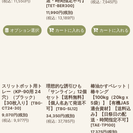
送・時間指定不可】
(
税込
:
11,550
円
)
(
税込
:
7,945
円
)
[
TET-BER300
]
11,990
円
(税別)
(
税込
:
13,189
円
)
オプション選択
カートに入れる
カートに入れる
スリットポット用ト
理想的な誘引ひも
椿油かすペレット｜
レー（KP-90用 24
「サンライン」12個
椿キング
穴）（ブラック）
セット【送料無料】
【100kg（20kgｘ
【30枚入り】
【個人名あて発送不
5袋）】【有機JAS
[
TBG-
CT24-30
]
可】
適合資材】【送料込
[
TBG-SL12
]
み】【日祭日の配
9,070
円
(税別)
34,350
円
(税別)
送・時間指定不可】
(
税込
:
9,977
円
)
(
税込
:
37,785
円
)
[
TAE-TP100
]
17,375
円
(税別)