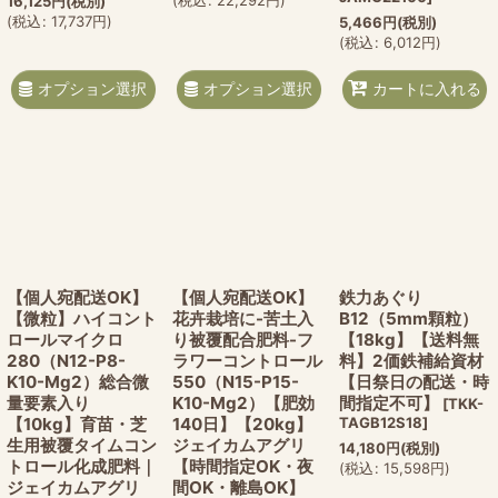
16,125
円
(税別)
(
税込
:
17,737
円
)
5,466
円
(税別)
(
税込
:
6,012
円
)
オプション選択
オプション選択
カートに入れる
【個人宛配送OK】
【個人宛配送OK】
鉄力あぐり
【微粒】ハイコント
花卉栽培に-苦土入
B12（5mm顆粒）
ロールマイクロ
り被覆配合肥料-フ
【18kg】【送料無
280（N12-P8-
ラワーコントロール
料】2価鉄補給資材
K10-Mg2）総合微
550（N15-P15-
【日祭日の配送・時
量要素入り
K10-Mg2）【肥効
間指定不可】
[
TKK-
【10kg】育苗・芝
140日】【20kg】
TAGB12S18
]
生用被覆タイムコン
ジェイカムアグリ
14,180
円
(税別)
トロール化成肥料｜
【時間指定OK・夜
(
税込
:
15,598
円
)
ジェイカムアグリ
間OK・離島OK】