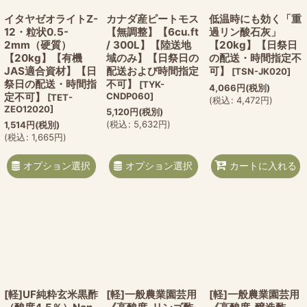
イタヤゼオライトZ-
カナダ産ピートモス
低温時にも効く「重
12・粒状0.5-
【無調整】【6cu.ft
過リン酸石灰」
2mm（硬質）
/ 300L】【陸送地
【20kg】【日祭日
【20kg】【有機
域のみ】【日祭日の
の配送・時間指定不
JAS適合資材】【日
配送および時間指定
可】
[
TSN-JK020
]
祭日の配送・時間指
不可】
[
TYK-
4,066
円
(税別)
定不可】
CNDP060
]
[
TET-
(
税込
:
4,472
円
)
ZEO12020
]
5,120
円
(税別)
(
税込
:
5,632
円
)
1,514
円
(税別)
(
税込
:
1,665
円
)
オプション選択
オプション選択
カートに入れる
[軽]UF純粋玄米黒酢
[軽]一般農業園芸用
[軽]一般農業園芸用