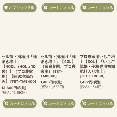
オプション選択
カートに入れる
カートに入れる
セル苗・播種用「種
セル苗・播種用「種
プロ農家用いちご培
まき培土」
まき培土」【40L】
土【30L】「いちご
【400L（40Lｘ10
（家庭菜園、プロ農
親株・子株専用初期
袋）】（プロ農家
家用）
肥料入り培土」
[
TET-
用）【陸送地域の
TMB040
]
[
TET-BER030
]
み】
[
TET-TMB400
]
1,485
円
(税別)
1,492
円
(税別)
(
税込
:
1,633
円
)
(
税込
:
1,641
円
)
13,800
円
(税別)
(
税込
:
15,180
円
)
カートに入れる
カートに入れる
カートに入れる