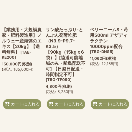
【業務用・大規模農
リン酸たっぷり-と
ベリーニームS - 苺
家・肥料製造用】ノ
んぷん発酵堆肥
用500ml アザディ
ルウェー産海藻のエ
（N3.9-P9.7-
ラクチン
キス【20kg】【送
K3.5）
10000ppm配合
料無料】
【90kg（15kgｘ6
[
TBG-DNS5
]
[
TAE-
KE200
]
袋）】[陸送可能地
11,062
円
(税別)
域のみ・離島配送不
(
税込
:
12,168
円
)
150,000
円
(税別)
可] 【日祭日配送・
(
税込
:
165,000
円
)
時間指定不可】
[
TBG-TP090
]
4,800
円
(税別)
(
税込
:
5,280
円
)
カートに入れる
カートに入れる
カートに入れる