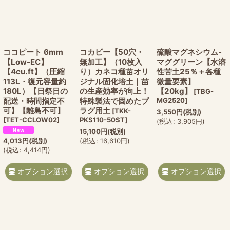
ココピート 6mm
コカピー【50穴・
硫酸マグネシウム-
【Low-EC】
無加工】（10枚入
マググリーン【水溶
【4cu.ft】（圧縮
り）カネコ種苗オリ
性苦土25％＋各種
113L・復元容量約
ジナル固化培土｜苗
微量要素】
180L）【日祭日の
の生産効率が向上！
【20kg】
[
TBG-
配送・時間指定不
特殊製法で固めたプ
MG2520
]
可】【離島不可】
ラグ用土
[
TKK-
3,550
円
(税別)
[
TET-CCLOW02
]
PKS110-50ST
]
(
税込
:
3,905
円
)
15,100
円
(税別)
4,013
円
(税別)
(
税込
:
16,610
円
)
(
税込
:
4,414
円
)
オプション選択
オプション選択
オプション選択