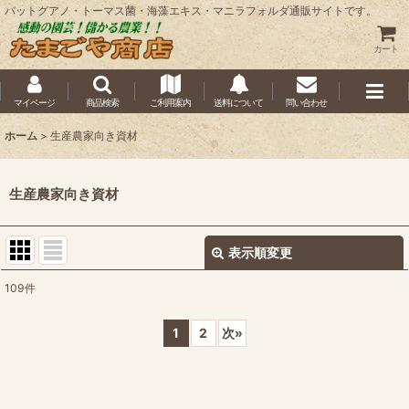
バットグアノ・トーマス菌・海藻エキス・マニラフォルダ通販サイトです。
カート
マイページ
商品検索
ご利用案内
送料について
問い合わせ
ホーム
>
生産農家向き資材
生産農家向き資材
表示順変更
閉じる
109
件
表示数
:
1
2
次
»
並び順
:
絞り込む