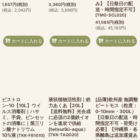
み】【日祭日の配
1,857
円
(税別)
3,360
円
(税別)
送・時間指定不可】
(
税込
:
2,042
円
)
(
税込
:
3,696
円
)
[
TMG-SCL020
]
41,085
円
(税別)
(
税込
:
45,193
円
)
カートに入れる
カートに入れる
カートに入れる
ビストロ
液状植物活性剤｜鉄
[品薄]欧州産 無調整
ン-10【10L】ウイ
力あくあ【20L】
ピートモス（粒度：
ルス消毒剤｜ハサ
【送料無料】光合成
0-10mm・300L）
ミ、手袋、ピンセッ
に必須の2価鉄イオ
【日祭日の配送・時
トの消毒に｜第三リ
ンを速攻で供給
間指定不可・荷受け
ン酸ナトリウム
(tetsuriki-aqua）
必要】【沖縄県・各
10%液
[
TKK-TAQ020
]
県離島は追加運賃あ
[
TKK-FB1010
]