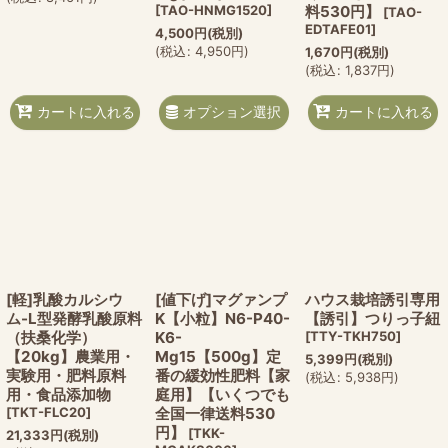
[
TAO-HNMG1520
]
料530円】
[
TAO-
EDTAFE01
]
4,500
円
(税別)
(
税込
:
4,950
円
)
1,670
円
(税別)
(
税込
:
1,837
円
)
オプション選択
カートに入れる
カートに入れる
[軽]乳酸カルシウ
[値下げ]マグァンプ
ハウス栽培誘引専用
ム-L型発酵乳酸原料
K【小粒】N6-P40-
【誘引】つりっ子紐
（扶桑化学）
K6-
[
TTY-TKH750
]
【20kg】農業用・
Mg15【500g】定
5,399
円
(税別)
実験用・肥料原料
番の緩効性肥料【家
(
税込
:
5,938
円
)
用・食品添加物
庭用】【いくつでも
[
TKT-FLC20
]
全国一律送料530
円】
[
TKK-
21,333
円
(税別)