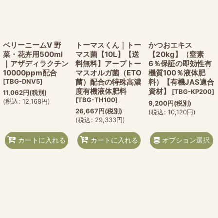
ベリーニームV 野
トーマスくん｜トー
かつおエキス
菜・花卉用500ml
マス菌【10L】【送
【20kg】（窒素
｜アザディラクチン
料無料】アープトー
6％保証の即効性有
10000ppm配合
マスオルガ菌（ETO
機質100％液体肥
[
TBG-DNV5
]
菌）配合の特殊高濃
料）【有機JAS適合
度有機液体肥料
資材】
[
TBG-KP200
]
11,062
円
(税別)
[
TBG-TH100
]
(
税込
:
12,168
円
)
9,200
円
(税別)
26,667
円
(税別)
(
税込
:
10,120
円
)
(
税込
:
29,333
円
)
オプション選択
カートに入れる
カートに入れる