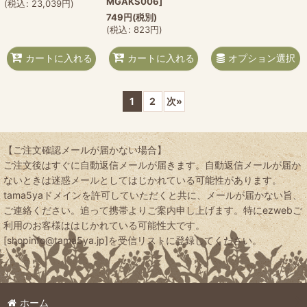
MGAKS006
]
(
税込
:
23,039
円
)
749
円
(税別)
(
税込
:
823
円
)
オプション選択
カートに入れる
カートに入れる
1
2
次
»
【ご注文確認メールが届かない場合】
ご注文後はすぐに自動返信メールが届きます。自動返信メールが届か
ないときは迷惑メールとしてはじかれている可能性があります。
tama5yaドメインを許可していただくと共に、メールが届かない旨、
ご連絡ください。追って携帯よりご案内申し上げます。特にezwebご
利用のお客様ははじかれている可能性大です。
[shopinfo@tama5ya.jp]を受信リストに登録してください。
ホーム