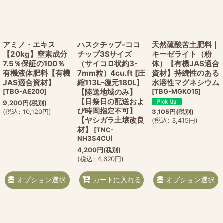
アミノ・エキス
ハスクチップ-ココ
天然硫酸苦土肥料｜
【20kg】窒素成分
チップ3Sサイズ
キーゼライト（粉
7.5％保証の100％
（サイコロ状約3-
体）【有機JAS適合
有機液体肥料【有機
7mm粒）4cu.ft [圧
資材】持続性のある
JAS適合資材】
縮113L-復元180L]
水溶性マグネシウム
[
TBG-AE200
]
【陸送地域のみ】
[
TBG-MGK015
]
【日祭日の配送およ
9,200
円
(税別)
び時間指定不可】
3,105
円
(税別)
(
税込
:
10,120
円
)
【ヤシガラ土壌改良
(
税込
:
3,415
円
)
材】
[
TNC-
NH3S4CU
]
4,200
円
(税別)
(
税込
:
4,620
円
)
オプション選択
オプション選択
カートに入れる