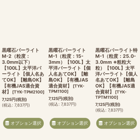
黒曜石パーライト
黒曜石パーライト
黒曜石パーライト特
M-2（粒度：
M-1（粒度：15-
M-1（粒度：25.0-
3.0mm以下）
3mm）【100L】太
3.0mm ※粗粒大
【100L】太平洋パ
平洋パーライト【個
粒）【100L】太平
ーライト【個人名あ
人名あてOK】【離
洋パーライト【個人
てOK】【離島OK】
島OK】【有機JAS
名あてOK】【離島
【有機JAS適合資
適合資材】
OK】【有機JAS適
[
TYK-
材】
TPM1100
]
合資材】
[
TYK-TPM2100
]
[
TYK-
TPTM1100
]
7,125
円
(税別)
7,125
円
(税別)
(
税込
:
7,837
円
)
7,125
円
(税別)
(
税込
:
7,837
円
)
(
税込
:
7,837
円
)
オプション選択
オプション選択
オプション選択