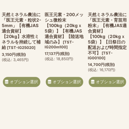
天然ミネラル農法に
医王元素・200メッ
天然ミネラル農法に
「医王元素・粒状2-
シュ微粉末
「医王元素・育苗用
5mm」【有機JAS
【100kg（20kgｘ
粉末」【有機JAS適
適合資材】
5袋）】【有機JAS
合資材】
【20kg】水溶性ミ
適合資材】【陸送地
【100kg（20kgｘ
ネラルを持続して補
域のみ】
5袋）】【日祭日の
[
TST-
給
IG200m100
]
配送および時間指定
[
TST-IG25020
]
不可】
[
TST-
17,137
円
(税別)
3,150
円
(税別)
IG00100
]
(
税込
:
18,850
円
)
(
税込
:
3,465
円
)
14,700
円
(税別)
(
税込
:
16,170
円
)
オプション選択
オプション選択
オプション選択