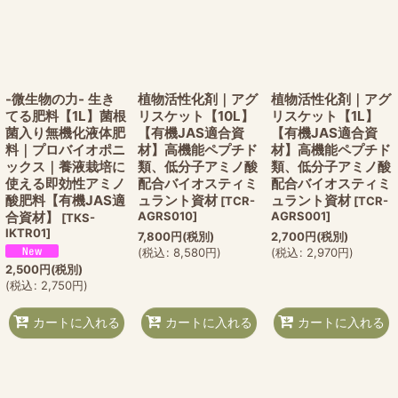
-微生物の力- 生き
植物活性化剤｜アグ
植物活性化剤｜アグ
てる肥料【1L】菌根
リスケット【10L】
リスケット【1L】
菌入り無機化液体肥
【有機JAS適合資
【有機JAS適合資
料｜プロバイオポニ
材】高機能ペプチド
材】高機能ペプチド
ックス｜養液栽培に
類、低分子アミノ酸
類、低分子アミノ酸
使える即効性アミノ
配合バイオスティミ
配合バイオスティミ
酸肥料【有機JAS適
ュラント資材
ュラント資材
[
TCR-
[
TCR-
合資材】
AGRS010
]
AGRS001
]
[
TKS-
IKTR01
]
7,800
円
(税別)
2,700
円
(税別)
(
税込
:
8,580
円
)
(
税込
:
2,970
円
)
2,500
円
(税別)
(
税込
:
2,750
円
)
カートに入れる
カートに入れる
カートに入れる