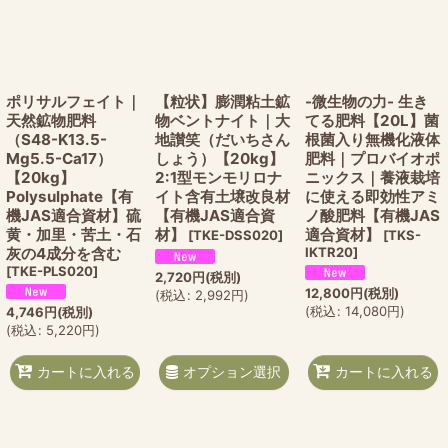
ポリサルフェイト｜
【粒状】膨潤粘土鉱
-微生物の力- 生き
天然鉱物肥料
物ベントナイト｜大
てる肥料【20L】菌
（S48-K13.5-
地讃笑（だいちさん
根菌入り無機化液体
Mg5.5-Ca17）
しょう）【20kg】
肥料｜プロバイオポ
【20kg】
2:1型モンモリロナ
ニックス｜養液栽培
Polysulphate【有
イト含有土壌改良材
に使える即効性アミ
機JAS適合資材】硫
【有機JAS適合資
ノ酸肥料【有機JAS
黄・加里・苦土・石
材】
適合資材】
[
TKE-DSS020
]
[
TKS-
灰の4成分を含む
IKTR20
]
[
TKE-PLS020
]
2,720
円
(税別)
12,800
円
(税別)
(
税込
:
2,992
円
)
(
税込
:
14,080
円
)
4,746
円
(税別)
(
税込
:
5,220
円
)
オプション選択
カートに入れる
カートに入れる