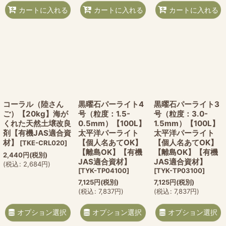
カートに入れる
カートに入れる
カートに入れる
コーラル（陸さん
黒曜石パーライト4
黒曜石パーライト3
ご）【20kg】海が
号（粒度：1.5-
号（粒度：3.0-
くれた天然土壌改良
0.5mm）【100L】
1.5mm）【100L】
剤【有機JAS適合資
太平洋パーライト
太平洋パーライト
材】
【個人名あてOK】
【個人名あてOK】
[
TKE-CRL020
]
【離島OK】【有機
【離島OK】【有機
2,440
円
(税別)
JAS適合資材】
JAS適合資材】
(
税込
:
2,684
円
)
[
TYK-TP04100
]
[
TYK-TP03100
]
7,125
円
(税別)
7,125
円
(税別)
(
税込
:
7,837
円
)
(
税込
:
7,837
円
)
オプション選択
オプション選択
オプション選択