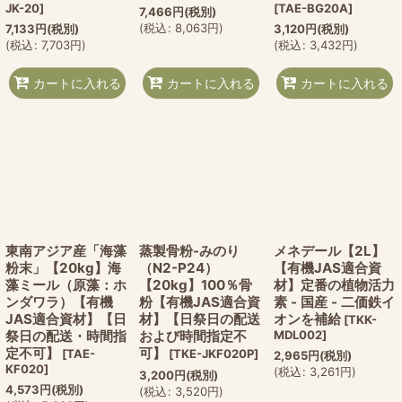
JK-20
]
[
TAE-BG20A
]
7,466
円
(税別)
(
税込
:
8,063
円
)
7,133
円
(税別)
3,120
円
(税別)
(
税込
:
7,703
円
)
(
税込
:
3,432
円
)
カートに入れる
カートに入れる
カートに入れる
東南アジア産「海藻
蒸製骨粉-みのり
メネデール【2L】
粉末」【20kg】海
（N2-P24）
【有機JAS適合資
藻ミール（原藻：ホ
【20kg】100％骨
材】定番の植物活力
ンダワラ）【有機
粉【有機JAS適合資
素 - 国産 - 二価鉄イ
JAS適合資材】【日
材】【日祭日の配送
オンを補給
[
TKK-
祭日の配送・時間指
および時間指定不
MDL002
]
定不可】
可】
[
TAE-
[
TKE-JKF020P
]
2,965
円
(税別)
KF020
]
(
税込
:
3,261
円
)
3,200
円
(税別)
4,573
円
(税別)
(
税込
:
3,520
円
)