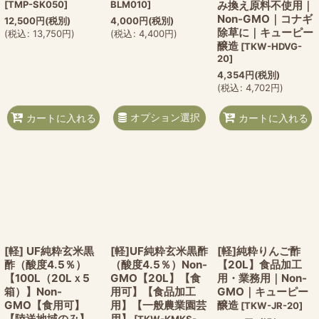
[
TMP-SK050
]
BLM010
]
み換え原料不使用｜
Non-GMO｜コナギ
12,500
円
(税別)
4,000
円
(税別)
除草に｜キューピー
(
税込
:
13,750
円
)
(
税込
:
4,400
円
)
醸造
[
TKW-HDVG-
20
]
4,354
円
(税別)
(
税込
:
4,702
円
)
オプション選択
カートに入れる
カートに入れる
[軽] UF純粋玄米黒
[軽]UF純粋玄米黒酢
[軽]純粋りんご酢
酢（酸度4.5％）
（酸度4.5％）Non-
【20L】食品加工
【100L（20Lｘ5
GMO【20L】【食
用・業務用｜Non-
箱）】Non-
用可】【食品加工
GMO｜キューピー
GMO【食用可】
用】【一般農業園芸
醸造
[
TKW-JR-20
]
【陸送地域のみ】
用】