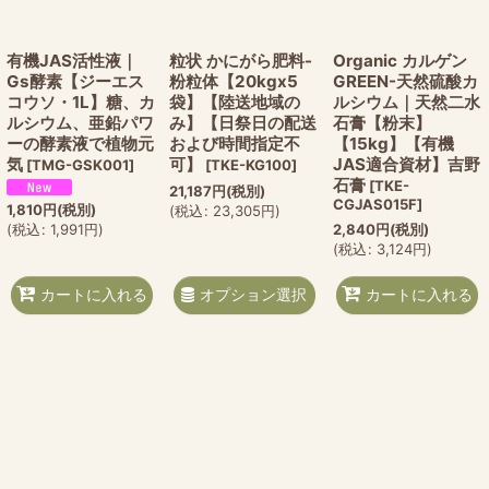
有機JAS活性液｜
粒状 かにがら肥料-
Organic カルゲン
Gs酵素【ジーエス
粉粒体【20kgx5
GREEN-天然硫酸カ
コウソ・1L】糖、カ
袋】【陸送地域の
ルシウム｜天然二水
ルシウム、亜鉛パワ
み】【日祭日の配送
石膏【粉末】
ーの酵素液で植物元
および時間指定不
【15kg】【有機
気
可】
JAS適合資材】吉野
[
TMG-GSK001
]
[
TKE-KG100
]
石膏
[
TKE-
21,187
円
(税別)
CGJAS015F
]
1,810
円
(税別)
(
税込
:
23,305
円
)
2,840
円
(税別)
(
税込
:
1,991
円
)
(
税込
:
3,124
円
)
オプション選択
カートに入れる
カートに入れる