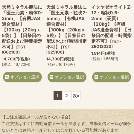
天然ミネラル農法に
天然ミネラル農法に
イタヤゼオライトZ-
「医王元素・粉体0-
「医王元素・粒状2-
12・粒状0.5-
2mm」【有機JAS
5mm」【有機JAS
2mm（硬質）
適合資材】
適合資材】
【20kg】【有機
【100kg（20kgｘ
【100kg（20kgｘ
JAS適合資材】【日
5袋）】【日祭日の
5袋）】【日祭日の
祭日の配送・時間指
配送および時間指定
配送および時間指定
定不可】
[
TET-
不可】
不可】
ZEO12020
]
[
TST-
[
TST-
IG02100
]
IG25100
]
1,514
円
(税別)
(
税込
:
1,665
円
)
14,700
円
(税別)
14,700
円
(税別)
(
税込
:
16,170
円
)
(
税込
:
16,170
円
)
オプション選択
オプション選択
オプション選択
1
2
次
»
【ご注文確認メールが届かない場合】
ご注文後はすぐに自動返信メールが届きます。自動返信メールが届か
ないときは迷惑メールとしてはじかれている可能性があります。