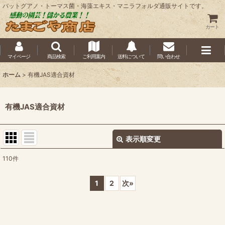
バットグアノ・トーマス菌・海藻エキス・マニラフォルダ通販サイトです。
カート
マイページ
商品検索
ご利用案内
送料について
問い合わせ
ホーム
>
有機JAS適合資材
有機JAS適合資材
表示順変更
閉じる
110
件
表示数
:
1
2
次
»
並び順
:
絞り込む