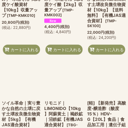
度ケイ酸資材
度ケイ酸【2kg】収
す土壌改良微生物資
【10kg】収量アッ
量アップ
材【10kg】【送料
[
TMP-
プ
KMK002
]
無料】【有機JAS適
[
TMP-KMK010
]
合資材】
[
TMP-
20,800
円
(税別)
SK100
]
4,400
円
(税別)
(
税込
:
22,880
円
)
(
税込
:
4,840
円
)
22,000
円
(税別)
(
税込
:
24,200
円
)
カートに入れる
カートに入れる
カートに入れる
ソイル革命｜実り豊
リモニド｜
[軽] 【新発売】高酸
かな自然の土壌に戻
LIMONIDO【10kg
度-醸造酢（酸度
す土壌改良微生物資
】阿蘇黄土｜褐鉄鉱
15％）HDV-
材【5kg】【有機
｜沼鉄鉱【有機JAS
G【20L】食品｜食
JAS適合資材】
適合資材】
品加工用｜遺伝子組
[
TBG-