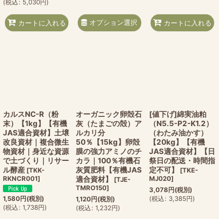
(
税込
:
5,030
円
)
オプション選択
カートに入れる
カートに入れる
カルスNC-R（粉
オーガニック卵殻石
[値下げ]綿実油粕
末）【1kg】【有機
灰（たまごの殻）ア
（N5.5-P2-K1.2）
JAS適合資材】土壌
ルカリ分
（わたみ油かす）
改良資材｜複合微生
50％【15kg】卵殻
【20kg】【有機
物資材｜身近な資源
膜の強力アミノのチ
JAS適合資材】【日
で土づくり｜リサー
カラ｜100％有機石
祭日の配送・時間指
ル酵産
灰質肥料【有機JAS
定不可】
[
TKK-
[
TKE-
RKNCR001
]
適合資材】
MJ020
]
[
TJE-
TMRO150
]
3,078
円
(税別)
1,580
円
(税別)
(
税込
:
3,385
円
)
1,120
円
(税別)
(
税込
:
1,738
円
)
(
税込
:
1,232
円
)