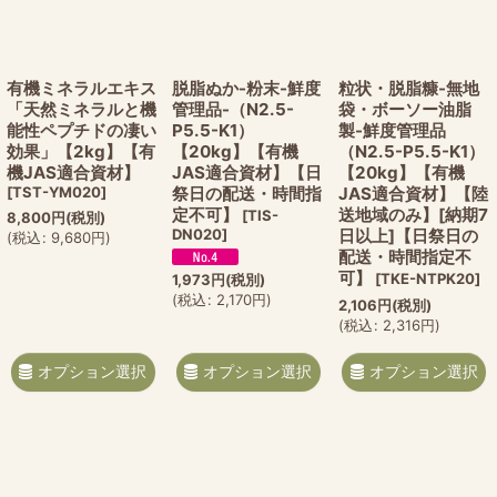
有機ミネラルエキス
脱脂ぬか-粉末-鮮度
粒状・脱脂糠-無地
「天然ミネラルと機
管理品-（N2.5-
袋・ボーソー油脂
能性ペプチドの凄い
P5.5-K1）
製-鮮度管理品
効果」【2kg】【有
【20kg】【有機
（N2.5-P5.5-K1）
機JAS適合資材】
JAS適合資材】【日
【20kg】【有機
[
TST-YM020
]
祭日の配送・時間指
JAS適合資材】【陸
定不可】
送地域のみ】[納期7
[
TIS-
8,800
円
(税別)
DN020
]
日以上]【日祭日の
(
税込
:
9,680
円
)
配送・時間指定不
可】
[
TKE-NTPK20
]
1,973
円
(税別)
(
税込
:
2,170
円
)
2,106
円
(税別)
(
税込
:
2,316
円
)
オプション選択
オプション選択
オプション選択