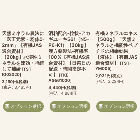
天然ミネラル農法に
酒粕配合-粒状-アカ
有機ミネラルエキス
「医王元素・粉体0-
ギユーキ561（N5-
【500g】「天然ミ
2mm」【有機JAS
P6-K1）【20kg】
ネラルと機能性ペプ
適合資材】
漢方薬製法-有機率
チドの相乗効果」
【20kg】水溶性ミ
100％【有機JAS適
【液体】【有機JAS
ネラルを速効・持続
合資材】【日祭日の
適合資材】
[
TST-
して補給
配送・時間指定不
YM005
]
[
TST-
IG02020
]
可】
[
TKE-
2,931
円
(税別)
AG561020
]
(
税込
:
3,224
円
)
3,150
円
(税別)
(
税込
:
3,465
円
)
4,440
円
(税別)
(
税込
:
4,884
円
)
オプション選択
オプション選択
オプション選択