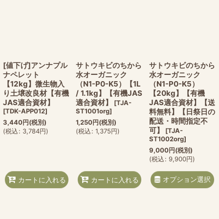
[値下げ]アンナプル
サトウキビのちから
サトウキビのちから
ナペレット
水オーガニック
水オーガニック
【12kg】微生物入
（N1-P0-K5）【1L
（N1-P0-K5）
り土壌改良材【有機
/ 1.1kg】【有機JAS
【20kg】【有機
JAS適合資材】
適合資材】
JAS適合資材】【送
[
TJA-
[
TDK-APP012
]
ST1001org
]
料無料】【日祭日の
配送・時間指定不
3,440
円
(税別)
1,250
円
(税別)
可】
[
TJA-
(
税込
:
3,784
円
)
(
税込
:
1,375
円
)
ST1002org
]
9,000
円
(税別)
(
税込
:
9,900
円
)
オプション選択
カートに入れる
カートに入れる