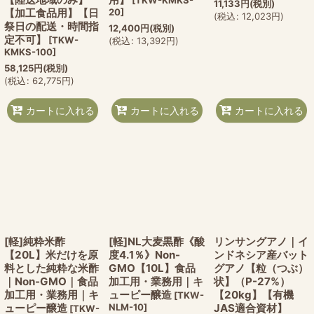
[
TKW-KMKS-
11,133
円
(税別)
【加工食品用】【日
20
]
(
税込
:
12,023
円
)
祭日の配送・時間指
12,400
円
(税別)
定不可】
[
TKW-
(
税込
:
13,392
円
)
KMKS-100
]
58,125
円
(税別)
(
税込
:
62,775
円
)
カートに入れる
カートに入れる
カートに入れる
[軽]純粋米酢
[軽]NL大麦黒酢《酸
リンサングアノ｜イ
【20L】米だけを原
度4.1％》Non-
ンドネシア産バット
料とした純粋な米酢
GMO【10L】食品
グアノ【粒（つぶ）
｜Non-GMO｜食品
加工用・業務用｜キ
状】（P-27%）
加工用・業務用｜キ
ューピー醸造
【20kg】【有機
[
TKW-
ューピー醸造
NLM-10
]
JAS適合資材】
[
TKW-