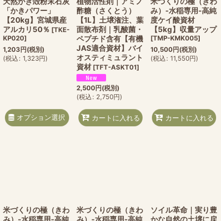
天然かき殻粉末石灰
植物活性剤｜アミノ
米づくりの極（きわ
「かきパワー」
酢糖（さくとう）
み）-水稲専用-高純
【20kg】宮城県産
【1L】土壌潅注、葉
度ケイ酸資材
アルカリ50％
面散布剤｜乳酸菌・
【5kg】収量アップ
[
TKE-
KP020
]
ペプチド含有【有機
[
TMP-KMK005
]
JAS適合資材】バイ
1,203
円
(税別)
10,500
円
(税別)
オスティミュラント
(
税込
:
1,323
円
)
(
税込
:
11,550
円
)
資材
[
TFT-ASKT01
]
2,500
円
(税別)
(
税込
:
2,750
円
)
オプション選択
カートに入れる
カートに入れる
米づくりの極（きわ
米づくりの極（きわ
ソイル革命｜実り豊
み）-水稲専用-高純
み）-水稲専用-高純
かな自然の土壌に戻