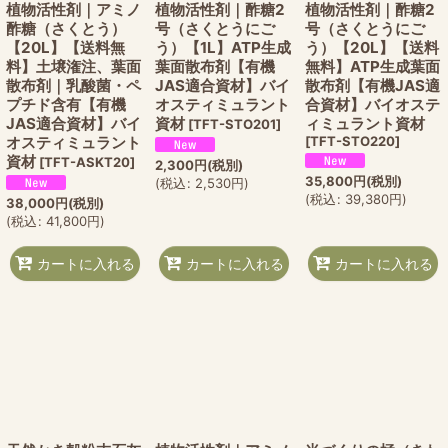
植物活性剤｜アミノ
植物活性剤｜酢糖2
植物活性剤｜酢糖2
酢糖（さくとう）
号（さくとうにご
号（さくとうにご
【20L】【送料無
う）【1L】ATP生成
う）【20L】【送料
料】土壌潅注、葉面
葉面散布剤【有機
無料】ATP生成葉面
散布剤｜乳酸菌・ペ
JAS適合資材】バイ
散布剤【有機JAS適
プチド含有【有機
オスティミュラント
合資材】バイオステ
JAS適合資材】バイ
資材
ィミュラント資材
[
TFT-STO201
]
オスティミュラント
[
TFT-STO220
]
資材
[
TFT-ASKT20
]
2,300
円
(税別)
35,800
円
(税別)
(
税込
:
2,530
円
)
(
税込
:
39,380
円
)
38,000
円
(税別)
(
税込
:
41,800
円
)
カートに入れる
カートに入れる
カートに入れる