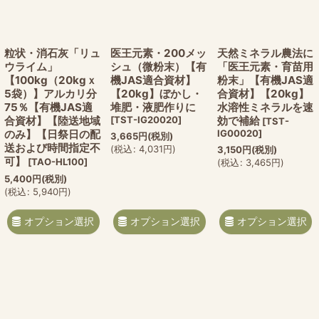
粒状・消石灰「リュ
医王元素・200メッ
天然ミネラル農法に
ウライム」
シュ（微粉末）【有
「医王元素・育苗用
【100kg（20kgｘ
機JAS適合資材】
粉末」【有機JAS適
5袋）】アルカリ分
【20kg】ぼかし・
合資材】【20kg】
75％【有機JAS適
堆肥・液肥作りに
水溶性ミネラルを速
合資材】【陸送地域
[
TST-IG20020
]
効で補給
[
TST-
のみ】【日祭日の配
IG00020
]
3,665
円
(税別)
送および時間指定不
(
税込
:
4,031
円
)
3,150
円
(税別)
可】
[
TAO-HL100
]
(
税込
:
3,465
円
)
5,400
円
(税別)
(
税込
:
5,940
円
)
オプション選択
オプション選択
オプション選択