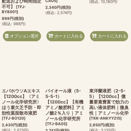
配送および時間指定
CA05
]
(
税込
:
10,180
円
)
不可】
[
TFJ-
2,340
円
(税別)
BY8001
]
(
税込
:
2,574
円
)
899
円
(税別)
(
税込
:
988
円
)
オプション選択
カートに入れる
カートに入れる
エバホウソAエキス
バイオール液（5-
東洋蘭液肥（2-5-
【1200cc】〈アミ
5-5-1）
5）【1200cc】微
ノール化学研究所〉
【1200cc】【有機
量要素豊富で効力の
ほう素欠乏予防・即
アミノ酸肥料】アミ
高い液体肥料｜微臭
効性葉面散布液肥
ノ酸2％入り｜アミ
性｜アミノール化学
[
TFJ-BO120
]
ノール化学研究所
[
TKK-ANKYY215
]
[
TFJ-BA05
]
2,430
円
(税別)
2,850
円
(税別)
(
税込
:
2,673
円
)
(
税込
:
3,135
円
)
2,741
円
(税別)