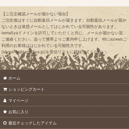
【ご注文確認メールが届かない場合】
ご注文後はすぐに自動返信メールが届きます。自動返信メールが届か
ないときは迷惑メールとしてはじかれている可能性があります。
tama5yaドメインを許可していただくと共に、メールが届かない旨、
ご連絡ください。追って携帯よりご案内申し上げます。特にezwebご
利用のお客様ははじかれている可能性大です。
[shopinfo@tama5ya.jp]を受信リストに登録してください。
ホーム
ショッピングカート
マイページ
お気に入り
最近チェックしたアイテム