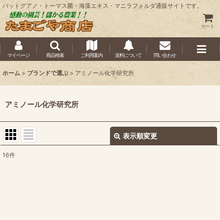
バットグアノ・トーマス菌・海藻エキス・マニラフォルダ通販サイトです。
カート
マイページ
商品検索
ご利用案内
送料について
問い合わせ
ホーム
>
ブランドで選ぶ
>
アミノール化学研究所
アミノール化学研究所
表示順変更
閉じる
16
件
表示数
:
並び順
:
絞り込む