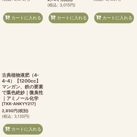
(
税込
:
3,015
円
)
カートに入れる
カートに入れる
カートに入れる
古典植物液肥（4-
4-4）【1200cc】
マンガン、鉄の要素
で葉色絶妙｜微臭性
｜アミノール化学
[
TKK-ANKYY217
]
2,850
円
(税別)
(
税込
:
3,135
円
)
カートに入れる