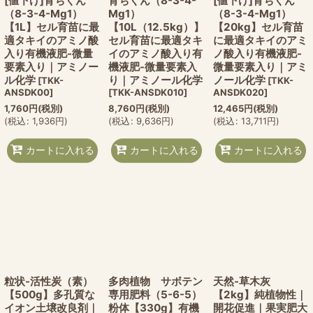
[値下げ]育ちくん
育ちくん（8-3-4-
[値下げ]育ちくん
（8-3-4-Mg1）
Mg1）
（8-3-4-Mg1）
【1L】セル育苗に最
【10L（12.5kg）】
【20kg】セル育苗
適タキイのアミノ酸
セル育苗に最適タキ
に最適タキイのアミ
入り有機液肥-微量
イのアミノ酸入り有
ノ酸入り有機液肥-
要素入り｜アミノー
機液肥-微量要素入
微量要素入り｜アミ
ル化学
り｜アミノール化学
ノール化学
[
TKK-
[
TKK-
ANSDK00
]
[
TKK-ANSDK010
]
ANSDK020
]
1,760
円
(税別)
8,760
円
(税別)
12,465
円
(税別)
(
税込
:
1,936
円
)
(
税込
:
9,636
円
)
(
税込
:
13,711
円
)
カートに入れる
カートに入れる
カートに入れる
粒状-活性炭（素）
多肉植物 サボテン
天然-草木灰
【500g】多孔質な
専用肥料（5-6-5）
【2kg】純植物性｜
イオン土壌改良剤｜
粉体【330g】有機
開花促進｜果実肥大