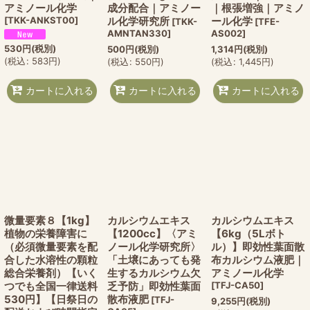
アミノール化学
成分配合｜アミノー
｜根張増強｜アミノ
[
TKK-ANKST00
]
ル化学研究所
ール化学
[
TKK-
[
TFE-
AMNTAN330
]
AS002
]
530
円
(税別)
500
円
(税別)
1,314
円
(税別)
(
税込
:
583
円
)
(
税込
:
550
円
)
(
税込
:
1,445
円
)
カートに入れる
カートに入れる
カートに入れる
微量要素８【1kg】
カルシウムエキス
カルシウムエキス
植物の栄養障害に
【1200cc】〈アミ
【6kg（5Lボト
（必須微量要素を配
ノール化学研究所〉
ル）】即効性葉面散
合した水溶性の顆粒
「土壌にあっても発
布カルシウム液肥｜
総合栄養剤）【いく
生するカルシウム欠
アミノール化学
つでも全国一律送料
乏予防」即効性葉面
[
TFJ-CA50
]
530円】【日祭日の
散布液肥
[
TFJ-
9,255
円
(税別)