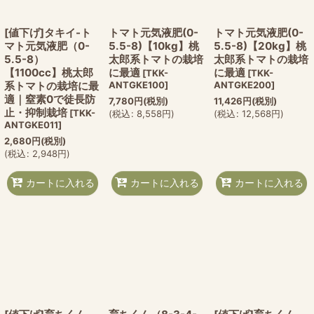
[値下げ]タキイ-ト
トマト元気液肥(0-
トマト元気液肥(0-
マト元気液肥（0-
5.5-8)【10kg】桃
5.5-8)【20kg】桃
5.5-8）
太郎系トマトの栽培
太郎系トマトの栽培
【1100cc】桃太郎
に最適
に最適
[
TKK-
[
TKK-
系トマトの栽培に最
ANTGKE100
]
ANTGKE200
]
適｜窒素0で徒長防
7,780
円
(税別)
11,426
円
(税別)
止・抑制栽培
[
TKK-
(
税込
:
8,558
円
)
(
税込
:
12,568
円
)
ANTGKE011
]
2,680
円
(税別)
(
税込
:
2,948
円
)
カートに入れる
カートに入れる
カートに入れる