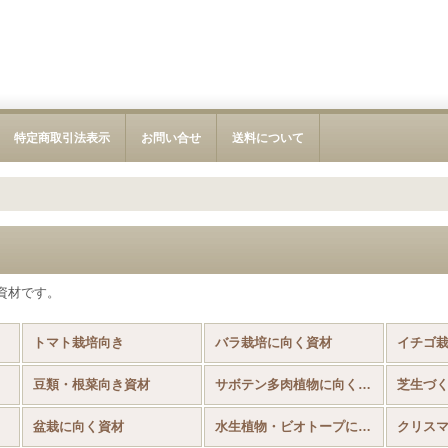
特定商取引法表示
お問い合せ
送料について
資材です。
トマト栽培向き
バラ栽培に向く資材
イチゴ
豆類・根菜向き資材
サボテン多肉植物に向く資材
芝生づ
盆栽に向く資材
水生植物・ビオトープに向く資材
クリス