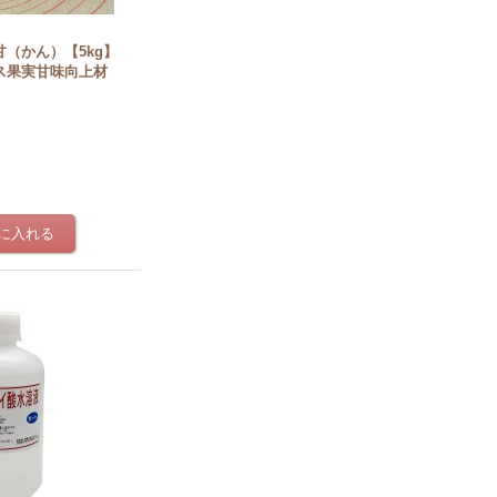
（かん）【5kg】
ス果実甘味向上材