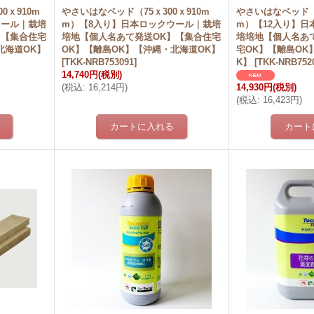
0ｘ910m
やさいはなベッド（75ｘ300ｘ910m
やさいはなベッド（7
ウール｜栽培
m）【8入り】日本ロックウール｜栽培
m）【12入り】日
】【集合住宅
培地【個人名あて発送OK】【集合住宅
培培地【個人名あ
北海道OK】
OK】【離島OK】【沖縄・北海道OK】
宅OK】【離島OK
[
TKK-NRB753091
]
K】
[
TKK-NRB752
14,740円
(税別)
(
税込
:
16,214円
)
14,930円
(税別)
(
税込
:
16,423円
)