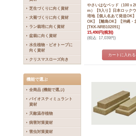
やさいはなベッド（100ｘ20
芝生づくりに向く資材
m）【9入り】日本ロック
培地【個人名あて発送OK
大菊づくりに向く資材
OK】【離島OK】【沖縄・
ラン栽培に向く資材
[
TKK-NRB102091
]
15,490円
(税別)
盆栽に向く資材
(
税込
:
17,039円
)
水生植物・ビオトープに
向く資材
クリスマスローズ向き
機能で選ぶ
全商品 (機能で選ぶ)
バイオスティミュラント
資材
天敵温存植物
病害対策資材
害虫対策資材