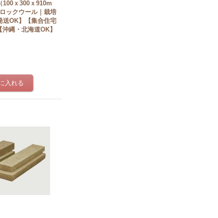
00ｘ300ｘ910m
本ロックウール｜栽培
発送OK】【集合住宅
【沖縄・北海道OK】