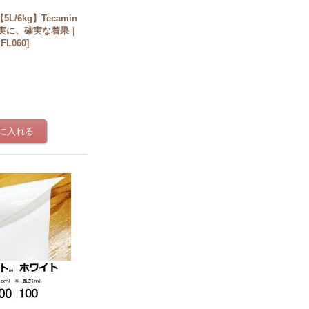
/6kg】Tecamin
の充実に、確実な着果｜
FL060
]