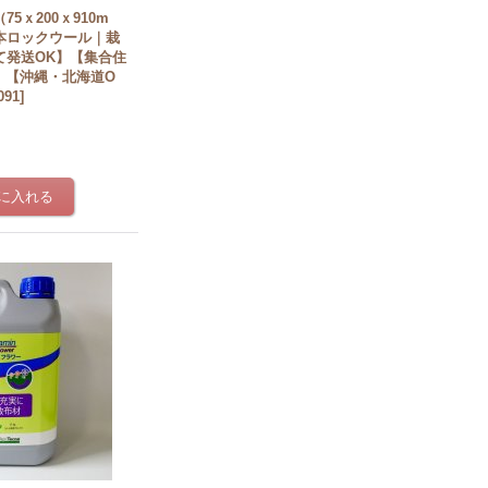
5ｘ200ｘ910m
本ロックウール｜栽
て発送OK】【集合住
】【沖縄・北海道O
091
]