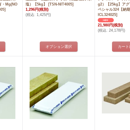
・Mg(NO
塩）【5kg】
[
TSN-NIT4005
]
g2）【25kg】
05
]
1,296円
(税別)
ペシャル324【納
(
税込
:
1,425円
)
ICL324025
]
21,980円
(税別)
(
税込
:
24,178円
)