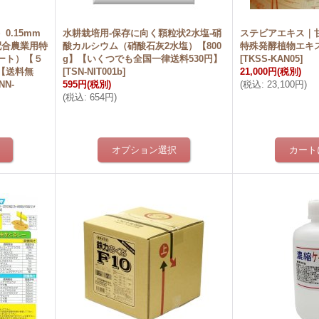
.15mm
水耕栽培用-保存に向く顆粒状2水塩-硝
ステビアエキス｜甘
A配合農業用特
酸カルシウム（硝酸石灰2水塩）【800
特殊発酵植物エキ
ート）【５
g】【いくつでも全国一律送料530円】
[
TKSS-KAN05
]
【送料無
[
TSN-NIT001b
]
21,000円
(税別)
NN-
595円
(税別)
(
税込
:
23,100円
)
(
税込
:
654円
)