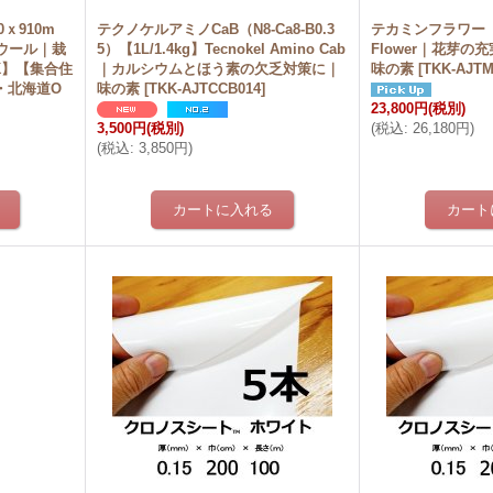
ｘ910m
テクノケルアミノCaB（N8-Ca8-B0.3
テカミンフラワー【5L
ウール｜栽
5）【1L/1.4kg】Tecnokel Amino Cab
Flower｜花芽
K】【集合住
｜カルシウムとほう素の欠乏対策に｜
味の素
[
TKK-AJTM
・北海道O
味の素
[
TKK-AJTCCB014
]
23,800円
(税別)
3,500円
(税別)
(
税込
:
26,180円
)
(
税込
:
3,850円
)