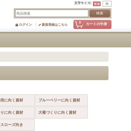
文字サイズ
:
0
カートの中身
ログイン
新規登録はこちら
栽培に向く資材
ブルーベリーに向く資材
くりに向く資材
大菊づくりに向く資材
マスローズ向き