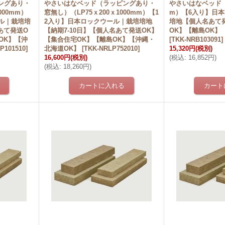
ングあり・
やさいはなベッド（ラッピングあり・
やさいはなベッド（1
000mm）
窓無し）（LP75ｘ200ｘ1000mm）【1
m）【6入り】日
ル｜栽培培
2入り】日本ロックウール｜栽培培地
培地【個人名あて
あて発送O
【納期7-10日】【個人名あて発送OK】
OK】【離島OK】
OK】【沖
【集合住宅OK】【離島OK】【沖縄・
[
TKK-NRB103091
]
P101510
]
北海道OK】
[
TKK-NRLP752010
]
15,320円
(税別)
16,600円
(税別)
(
税込
:
16,852円
)
(
税込
:
18,260円
)