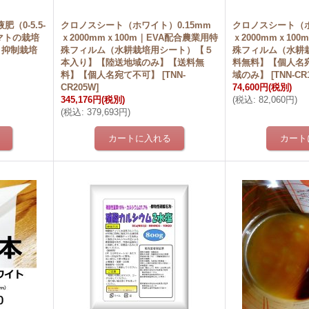
（0-5.5-
クロノスシート（ホワイト）0.15mm
クロノスシート（ホ
トマトの栽培
ｘ2000mmｘ100m｜EVA配合農業用特
ｘ2000mmｘ10
・抑制栽培
殊フィルム（水耕栽培用シート）【５
殊フィルム（水耕
本入り】【陸送地域のみ】【送料無
料無料】【個人名
料】【個人名宛て不可】
[
TNN-
域のみ】
[
TNN-CR
CR205W
]
74,600円
(税別)
345,176円
(税別)
(
税込
:
82,060円
)
(
税込
:
379,693円
)