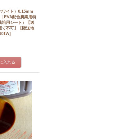
ワイト）0.15mm
0m｜EVA配合農業用特
栽培用シート）【送
宛て不可】【陸送地
101W
]