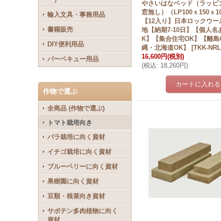
やさいはなベッド（ラッピ
窓無し）（LP100ｘ150ｘ1
輸入文具・事務用品
【12入り】日本ロックウー
書籍販売
地【納期7-10日】【個人名
K】【集合住宅OK】【離島
DIY便利用品
縄・北海道OK】
[
TKK-NRL
16,600円
(税別)
バーベキュー用品
(
税込
:
18,260円
)
作物で選ぶ
全商品 (作物で選ぶ)
トマト栽培向き
バラ栽培に向く資材
イチゴ栽培に向く資材
ブルーベリーに向く資材
果樹園に向く資材
豆類・根菜向き資材
サボテン多肉植物に向く
資材