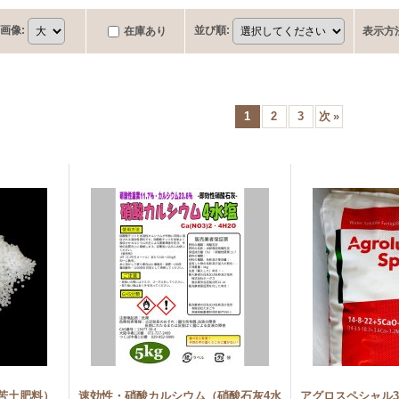
画像
:
並び順
:
在庫あり
表示方
1
2
3
次
»
苦土肥料）
速効性・硝酸カルシウム（硝酸石灰4水
アグロスペシャル324（