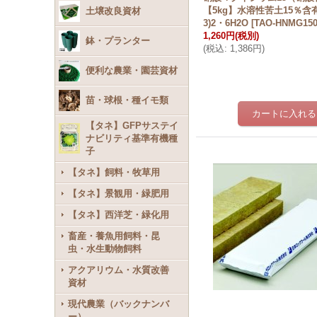
【5kg】水溶性苦土15％含有
土壌改良資材
3)2・6H2O
[
TAO-HNMG150
1,260円
(税別)
鉢・プランター
(
税込
:
1,386円
)
便利な農業・園芸資材
苗・球根・種イモ類
【タネ】GFPサステイ
ナビリティ基準有機種
子
【タネ】飼料・牧草用
【タネ】景観用・緑肥用
【タネ】西洋芝・緑化用
畜産・養魚用飼料・昆
虫・水生動物飼料
アクアリウム・水質改善
資材
現代農業（バックナンバ
ー）