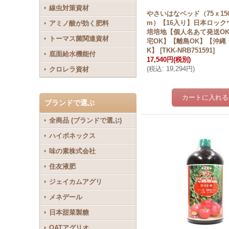
線虫対策資材
やさいはなベッド（75ｘ150
m）【16入り】日本ロック
アミノ酸が効く肥料
培培地【個人名あて発送O
トーマス菌関連資材
宅OK】【離島OK】【沖縄
K】
[
TKK-NRB751591
]
底面給水機能付
17,540円
(税別)
(
税込
:
19,294円
)
クロレラ資材
ブランドで選ぶ
全商品 (ブランドで選ぶ)
ハイポネックス
味の素株式会社
住友液肥
ジェイカムアグリ
メネデール
日本甜菜製糖
OATアグリオ