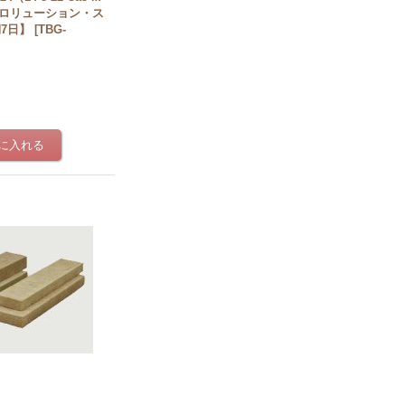
アグロリューション・ス
期7日】
[
TBG-