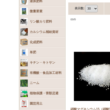
液体肥料
表示数
:
微量要素
69
件
リン酸カリ肥料
カルシウム補給資材
化成肥料
単肥
キチン・キトサン
有機酸・食品加工材料
ニーム
植物保護・害獣忌避
園芸用土
硝酸マグネシウム15（硝酸