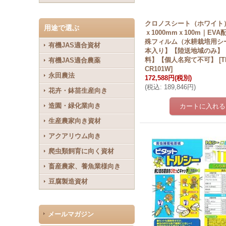
クロノスシート（ホワイト）0
用途で選ぶ
ｘ1000mmｘ100m｜EV
殊フィルム（水耕栽培用シ
有機JAS適合資材
本入り】【陸送地域のみ】
料】【個人名宛て不可】
[
T
有機JAS適合農薬
CR101W
]
永田農法
172,588円
(税別)
(
税込
:
189,846円
)
花卉・鉢苗生産向き
造園・緑化業向き
生産農家向き資材
アクアリウム向き
爬虫類飼育に向く資材
畜産農家、養魚業様向き
豆腐製造資材
メールマガジン