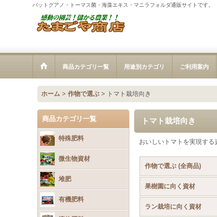
バットグアノ・トーマス菌・海藻エキス・マニラフォルダ通販サイトです。
商品カテゴリ一覧
用途別カテゴリ
ご利用案内
ホーム
>
作物で選ぶ
>
トマト栽培向き
商品カテゴリ一覧
トマト栽培向き
特殊肥料
おいしいトマトを実現する
微生物資材
作物で選ぶ (全商品)
堆肥
果樹園に向く資材
有機肥料
ラン栽培に向く資材