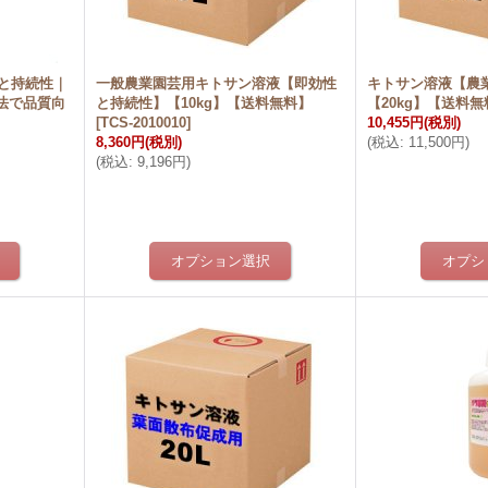
性と持続性｜
一般農業園芸用キトサン溶液【即効性
キトサン溶液【農
法で品質向
と持続性】【10kg】【送料無料】
【20kg】【送料
[
TCS-2010010
]
10,455円
(税別)
8,360円
(税別)
(
税込
:
11,500円
)
(
税込
:
9,196円
)