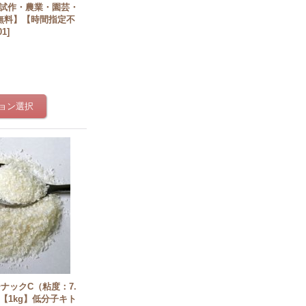
験・試作・農業・園芸・
無料】【時間指定不
01
]
ーナックC（粘度：7.
s）【1kg】低分子キト