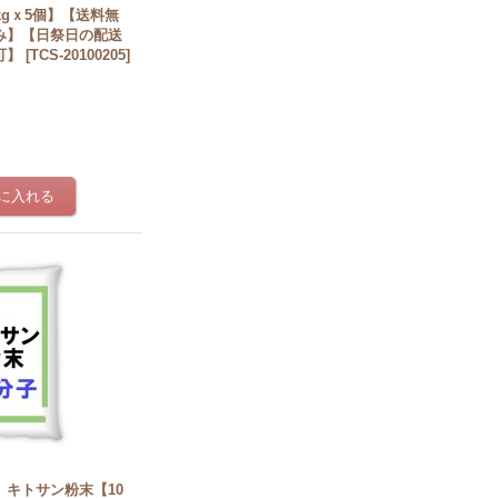
kgｘ5個】【送料無
み】【日祭日の配送
可】
[
TCS-20100205
]
】キトサン粉末【10