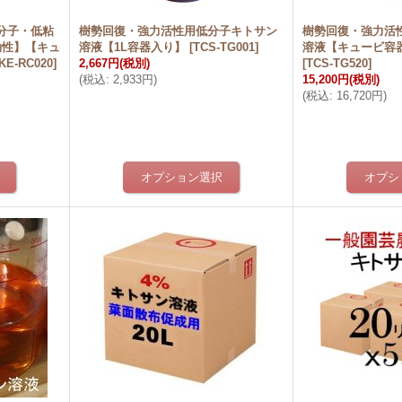
分子・低粘
樹勢回復・強力活性用低分子キトサン
樹勢回復・強力活
効性】【キュ
溶液【1L容器入り】
[
TCS-TG001
]
溶液【キュービ容
KE-RC020
]
2,667円
(税別)
[
TCS-TG520
]
(
税込
:
2,933円
)
15,200円
(税別)
(
税込
:
16,720円
)