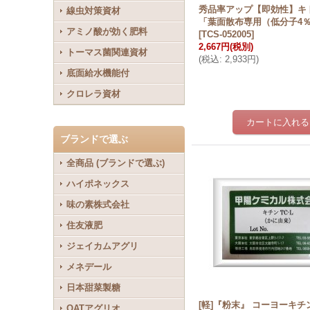
秀品率アップ【即効性】キ
線虫対策資材
「葉面散布専用（低分子4％
アミノ酸が効く肥料
[
TCS-052005
]
2,667円
(税別)
トーマス菌関連資材
(
税込
:
2,933円
)
底面給水機能付
クロレラ資材
ブランドで選ぶ
全商品 (ブランドで選ぶ)
ハイポネックス
味の素株式会社
住友液肥
ジェイカムアグリ
メネデール
日本甜菜製糖
[軽]『粉末』 コーヨーキチン 
OATアグリオ