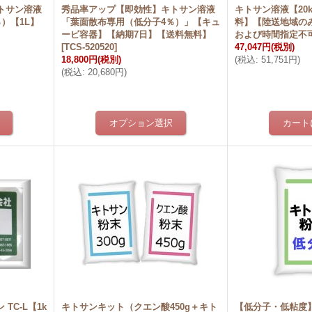
トサン溶液
秀品率アップ【即効性】キトサン溶液
キトサン溶液【20
）【1L】
「葉面散布専用（低分子4％）」【キュ
料】【陸送地域の
ービ容器】【納期7日】【送料無料】
および時間指定不
[
TCS-520520
]
47,047円
(税別)
18,800円
(税別)
(
税込
:
51,751円
)
(
税込
:
20,680円
)
TC-L【1k
キトサンキット（クエン酸450g＋キト
【低分子・低粘度