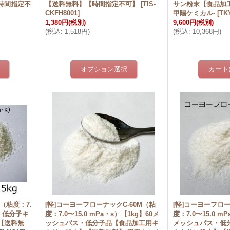
時間指定不
【送料無料】【時間指定不可】
[
TIS-
サン粉末【食品加
CKFH8001
]
甲陽ケミカル-
[
TK
1,380円
(税別)
9,600円
(税別)
(
税込
:
1,518円
)
(
税込
:
10,368円
)
（粘度：7.
[軽]コーヨーフローナックC-60M（粘
[軽]コーヨーフロー
g】低分子キ
度：7.0〜15.0 mPa・s）【1kg】60メ
度：7.0〜15.0 m
【送料無
ッシュパス・低分子品【食品加工用キ
メッシュパス・低