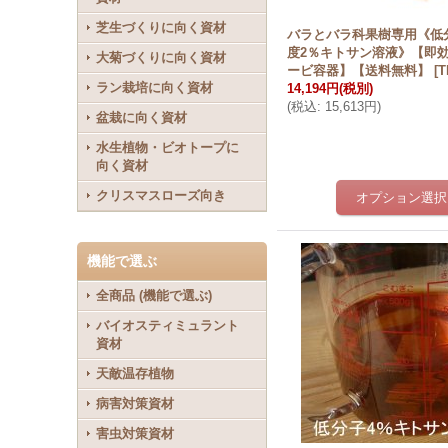
芝生づくりに向く資材
バラとバラ科果樹専用《低
度2％キトサン溶液》【即
大菊づくりに向く資材
ービ容器】【送料無料】
[
T
ラン栽培に向く資材
14,194円
(税別)
(
税込
:
15,613円
)
盆栽に向く資材
水生植物・ビオトープに
向く資材
クリスマスローズ向き
機能で選ぶ
全商品 (機能で選ぶ)
バイオスティミュラント
資材
天敵温存植物
病害対策資材
害虫対策資材