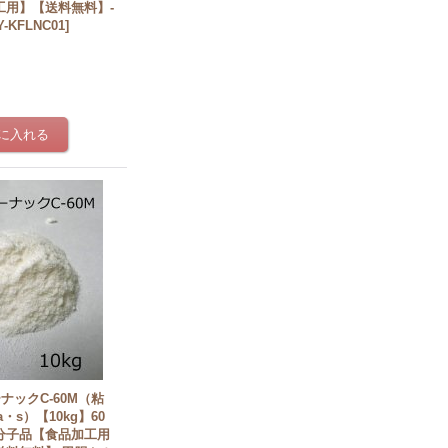
工用】【送料無料】-
Y-KFLNC01
]
ナックC-60M（粘
Pa・s）【10kg】60
分子品【食品加工用