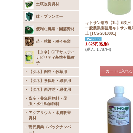
土壌改良資材
鉢・プランター
キトサン溶液【1L】即効
一般農業園芸用キトサン農
便利な農業・園芸資材
上
[
TCS-2010001
]
苗・球根・種イモ類
1,625円
(税別)
(
税込
:
1,787円
)
【タネ】GFPサステイ
ナビリティ基準有機種
子
【タネ】飼料・牧草用
【タネ】景観用・緑肥用
【タネ】西洋芝・緑化用
畜産・養魚用飼料・昆
虫・水生動物飼料
アクアリウム・水質改善
資材
現代農業（バックナンバ
ー）