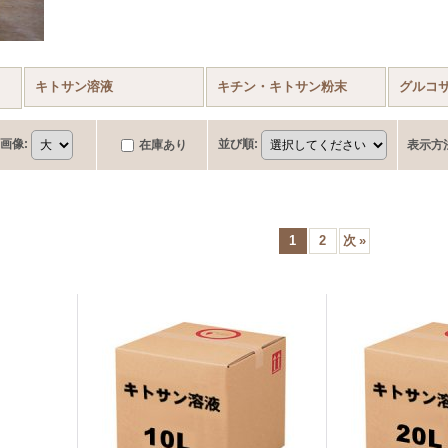
キトサン溶液
キチン・キトサン粉末
グルコ
品)
画像
:
並び順
:
在庫あり
表示方
1
2
次
»