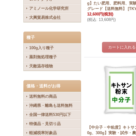
g】たい肥用、肥料用、実
アミノール化学研究所
グレード【送料無料】
[
TKY
12,600円
(税別)
大興貿易株式会社
(
税込
:
13,608円
)
種子
100g入り種子
薬剤無処理種子
天敵温存植物
価格・送料がお得
送料無料の商品
沖縄県・離島も送料無料
全国一律送料530円以下
特価品・見切り品
【中分子・中粘度】キトサン
軽減税率対象品
0g、300g】実験・試作・