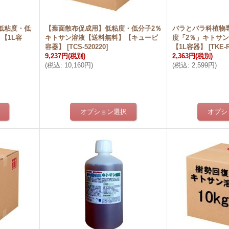
低粘度・低
【葉面散布促成用】低粘度・低分子2％
バラとバラ科植物
【1L容
キトサン溶液【送料無料】【キュービ
度「2％」キトサ
容器】
[
TCS-520220
]
【1L容器】
[
TKE-
9,237円
(税別)
2,363円
(税別)
(
税込
:
10,160円
)
(
税込
:
2,599円
)