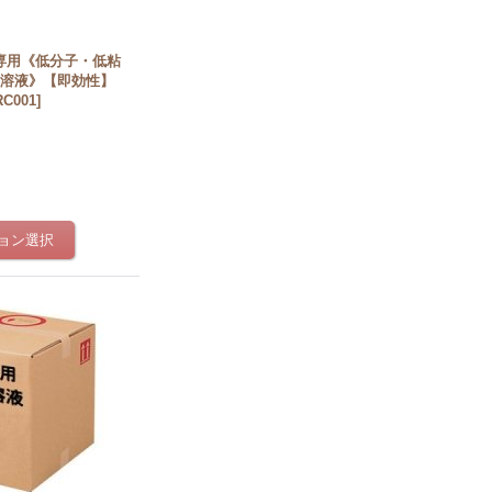
専用《低分子・低粘
ン溶液》【即効性】
RC001
]