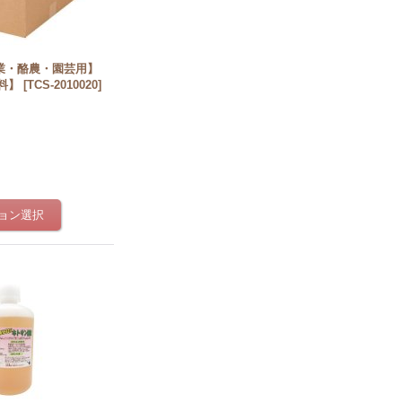
業・酪農・園芸用】
無料】
[
TCS-2010020
]