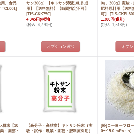
験用、食品
サン300g）【キトサン溶液10L作成
0g、300g】実
-TCL001
]
用】【送料無料】【時間指定不可】
肥料原料用【送料
[
TIS-CKK750
]
可】
[
TIS-CKFL80
4,345円
(税別)
1,380円
(税別)
(
税込
:
4,779円
)
(
税込
:
1,518円
)
粉末【10
【高分子・高粘度】キトサン粉末（実
[軽]コーヨーフロ
農業・園芸・
験・試作・農業・園芸・肥料原料用）
0〜15.0 mPa・