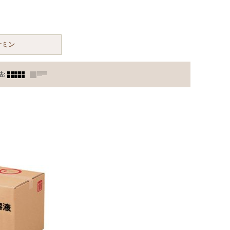
サミン
法
: