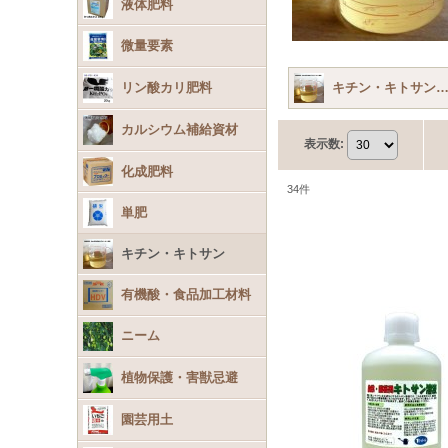
液体肥料
微量要素
リン酸カリ肥料
キチン・キトサン (全商
カルシウム補給資材
表示数
:
化成肥料
34
件
単肥
キチン・キトサン
有機酸・食品加工材料
ニーム
植物保護・害獣忌避
園芸用土