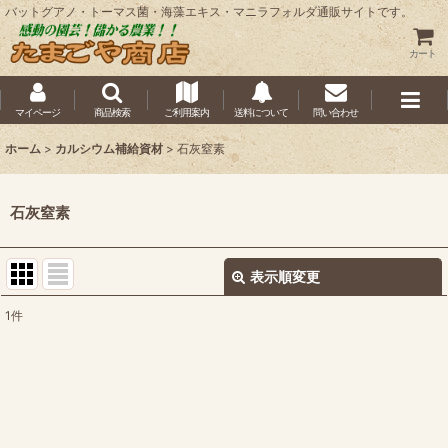
バットグアノ・トーマス菌・海藻エキス・マニラフォルダ通販サイトです。
カート
マイページ
商品検索
ご利用案内
送料について
問い合わせ
ホーム
>
カルシウム補給資材
>
石灰窒素
石灰窒素
表示順変更
閉じる
1
件
表示数
:
並び順
:
絞り込む