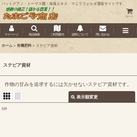
バットグアノ・トーマス菌・海藻エキス・マニラフォルダ通販サイトです。
カート
マイページ
商品検索
ご利用案内
送料について
問い合わせ
ホーム
>
有機肥料
>
ステビア資材
ステビア資材
作物の甘みを追求するには欠かせないステビア資材です。
表示順変更
閉じる
5
件
表示数
:
並び順
: