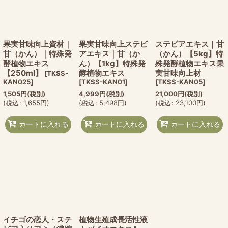
絞り込む
果実甘味向上資材｜
果実甘味向上ステビ
ステビアエキス｜甘
甘（かん）｜特殊発
アエキス｜甘（か
（かん）【5kg】特
酵植物エキス
ん）【1kg】特殊発
殊発酵植物エキス果
【250ml】
酵植物エキス
実甘味向上材
[
TKSS-
KAN025
]
[
TKSS-KAN01
]
[
TKSS-KAN05
]
1,505
円
(税別)
4,999
円
(税別)
21,000
円
(税別)
(
税込
:
1,655
円
)
(
税込
:
5,498
円
)
(
税込
:
23,100
円
)
カートに入れる
カートに入れる
カートに入れる
イチゴの恋人・ステ
植物生殖成長活性液