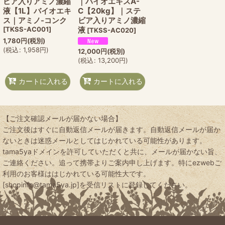
ビア入りアミノ濃縮
｜バイオエキスA-
液【1L】バイオエキ
C【20kg】｜ステ
ス｜アミノ-コンク
ビア入りアミノ濃縮
[
TKSS-AC001
]
液
[
TKSS-AC020
]
1,780
円
(税別)
(
税込
:
1,958
円
)
12,000
円
(税別)
(
税込
:
13,200
円
)
カートに入れる
カートに入れる
【ご注文確認メールが届かない場合】
ご注文後はすぐに自動返信メールが届きます。自動返信メールが届か
ないときは迷惑メールとしてはじかれている可能性があります。
tama5yaドメインを許可していただくと共に、メールが届かない旨、
ご連絡ください。追って携帯よりご案内申し上げます。特にezwebご
利用のお客様ははじかれている可能性大です。
[shopinfo@tama5ya.jp]を受信リストに登録してください。