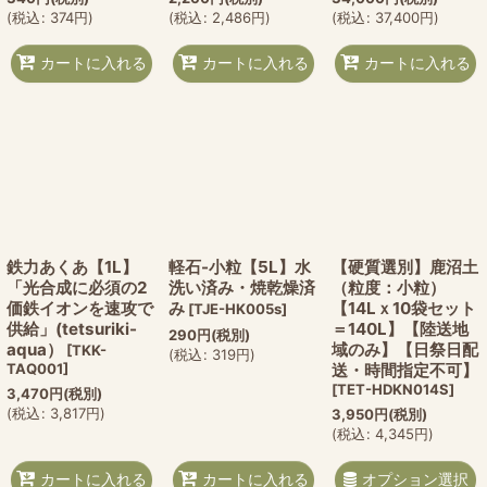
(
税込
:
374
円
)
(
税込
:
2,486
円
)
(
税込
:
37,400
円
)
カートに入れる
カートに入れる
カートに入れる
鉄力あくあ【1L】
軽石-小粒【5L】水
【硬質選別】鹿沼土
「光合成に必須の2
洗い済み・焼乾燥済
（粒度：小粒）
価鉄イオンを速攻で
み
【14Lｘ10袋セット
[
TJE-HK005s
]
供給」(tetsuriki-
＝140L】【陸送地
290
円
(税別)
aqua）
域のみ】【日祭日配
[
TKK-
(
税込
:
319
円
)
TAQ001
]
送・時間指定不可】
[
TET-HDKN014S
]
3,470
円
(税別)
(
税込
:
3,817
円
)
3,950
円
(税別)
(
税込
:
4,345
円
)
オプション選択
カートに入れる
カートに入れる