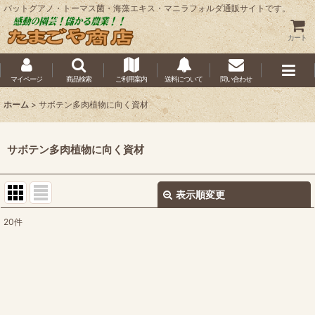
バットグアノ・トーマス菌・海藻エキス・マニラフォルダ通販サイトです。
カート
マイページ
商品検索
ご利用案内
送料について
問い合わせ
ホーム
>
サボテン多肉植物に向く資材
サボテン多肉植物に向く資材
表示順変更
閉じる
20
件
表示数
:
並び順
:
絞り込む