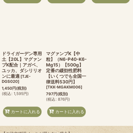
ドライガーデン専用
マグァンプK【中
土【20L】マグァン
粒】（N6-P40-K6-
プK配合｜アガベ、
Mg15）【500g】
ユッカ、ダシリリオ
定番の緩効性肥料
ンに最適
【いくつでも全国一
[
TJE-
DGS020
]
律送料530円】
[
TKK-MGAKM006
]
1,450
円
(税別)
(
税込
:
1,595
円
)
797
円
(税別)
(
税込
:
876
円
)
カートに入れる
カートに入れる