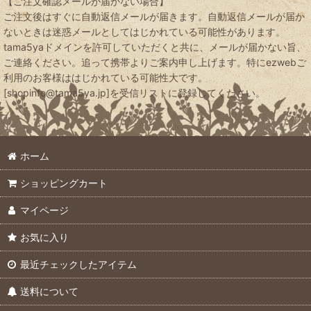
【ご注文確認メールが届かない場合】
ご注文後はすぐに自動返信メールが届きます。自動返信メールが届か
ないときは迷惑メールとしてはじかれている可能性があります。
tama5yaドメインを許可していただくと共に、メールが届かない旨、
ご連絡ください。追って携帯よりご案内申し上げます。特にezwebご
利用のお客様ははじかれている可能性大です。
[shopinfo@tama5ya.jp]を受信リストに登録してください。
ホーム
ショッピングカート
マイページ
お気に入り
最近チェックしたアイテム
送料について