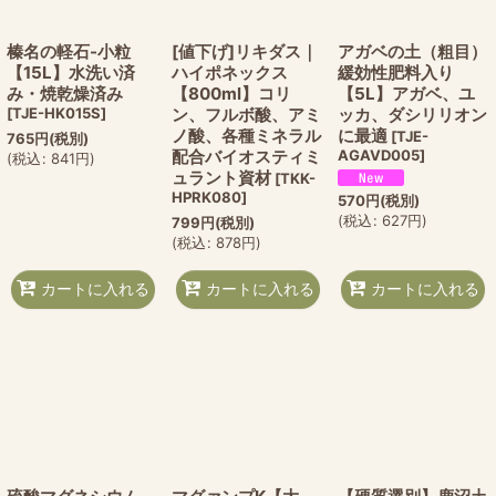
榛名の軽石-小粒
[値下げ]リキダス｜
アガベの土（粗目）
【15L】水洗い済
ハイポネックス
緩効性肥料入り
み・焼乾燥済み
【800ml】コリ
【5L】アガベ、ユ
[
TJE-HK015S
]
ン、フルボ酸、アミ
ッカ、ダシリリオン
ノ酸、各種ミネラル
に最適
[
TJE-
765
円
(税別)
配合バイオスティミ
AGAVD005
]
(
税込
:
841
円
)
ュラント資材
[
TKK-
HPRK080
]
570
円
(税別)
(
税込
:
627
円
)
799
円
(税別)
(
税込
:
878
円
)
カートに入れる
カートに入れる
カートに入れる