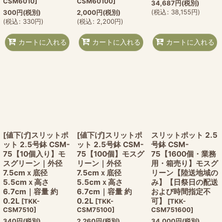
CSM6010
]
CSM60100
]
34,687
円
(税別)
(
税込
:
38,155
円
)
300
円
(税別)
2,000
円
(税別)
(
税込
:
330
円
)
(
税込
:
2,200
円
)
カートに入れる
カートに入れる
カートに入れる
[値下げ]スリットポ
[値下げ]スリットポ
スリットポット 2.5
ット 2.5号鉢 CSM-
ット 2.5号鉢 CSM-
号鉢 CSM-
75【10個入り】モ
75【100個】モスグ
75【1600個・業務
スグリーン｜外径
リーン｜外径
用・箱売り】モスグ
7.5cmｘ底径
7.5cmｘ底径
リーン【陸送地域の
5.5cmｘ高さ
5.5cmｘ高さ
み】【日祭日の配送
6.7cm｜容量 約
6.7cm｜容量 約
および時間指定不
0.2L
0.2L
可】
[
TKK-
[
TKK-
[
TKK-
CSM7510
]
CSM75100
]
CSM751600
]
340
円
(税別)
2,260
円
(税別)
34,000
円
(税別)