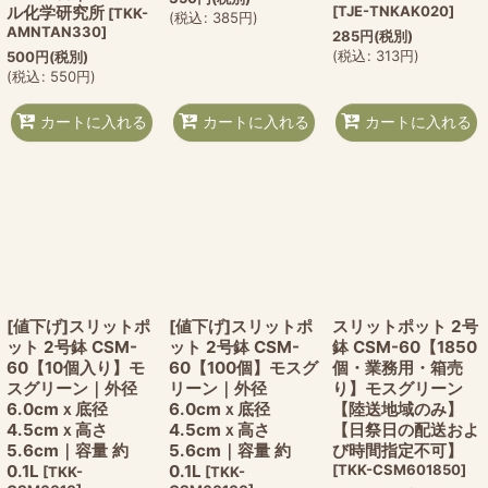
ル化学研究所
[
TJE-TNKAK020
]
[
TKK-
(
税込
:
385
円
)
AMNTAN330
]
285
円
(税別)
(
税込
:
313
円
)
500
円
(税別)
(
税込
:
550
円
)
カートに入れる
カートに入れる
カートに入れる
[値下げ]スリットポ
[値下げ]スリットポ
スリットポット 2号
ット 2号鉢 CSM-
ット 2号鉢 CSM-
鉢 CSM-60【1850
60【10個入り】モ
60【100個】モスグ
個・業務用・箱売
スグリーン｜外径
リーン｜外径
り】モスグリーン
6.0cmｘ底径
6.0cmｘ底径
【陸送地域のみ】
4.5cmｘ高さ
4.5cmｘ高さ
【日祭日の配送およ
5.6cm｜容量 約
5.6cm｜容量 約
び時間指定不可】
0.1L
0.1L
[
TKK-CSM601850
]
[
TKK-
[
TKK-