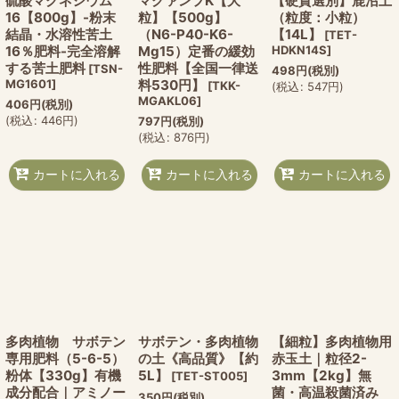
硫酸マグネシウム
マグァンプK【大
【硬質選別】鹿沼土
16【800g】-粉末
粒】【500g】
（粒度：小粒）
結晶・水溶性苦土
（N6-P40-K6-
【14L】
[
TET-
16％肥料-完全溶解
Mg15）定番の緩効
HDKN14S
]
する苦土肥料
性肥料【全国一律送
[
TSN-
498
円
(税別)
MG1601
]
料530円】
[
TKK-
(
税込
:
547
円
)
MGAKL06
]
406
円
(税別)
(
税込
:
446
円
)
797
円
(税別)
(
税込
:
876
円
)
カートに入れる
カートに入れる
カートに入れる
多肉植物 サボテン
サボテン・多肉植物
【細粒】多肉植物用
専用肥料（5-6-5）
の土《高品質》【約
赤玉土｜粒径2-
粉体【330g】有機
5L】
3mm【2kg】無
[
TET-ST005
]
成分配合｜アミノー
菌・高温殺菌済み
350
円
(税別)