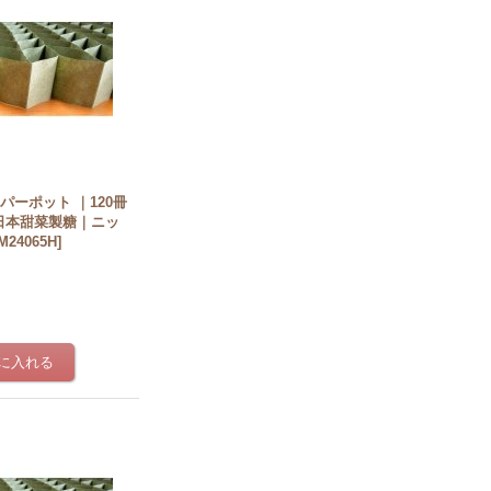
ペーパーポット ｜120冊
｜日本甜菜製糖｜ニッ
M24065H
]