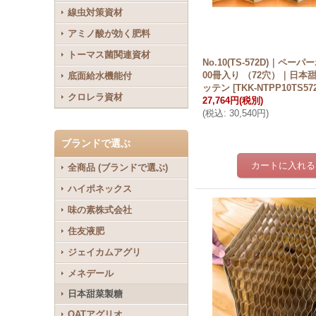
線虫対策資材
アミノ酸が効く肥料
トーマス菌関連資材
No.10(TS-572D)｜ペーパ
00冊入り （72穴）｜日本
底面給水機能付
ッテン
[
TKK-NTPP10TS57
クロレラ資材
27,764円
(税別)
(
税込
:
30,540円
)
ブランドで選ぶ
全商品 (ブランドで選ぶ)
ハイポネックス
味の素株式会社
住友液肥
ジェイカムアグリ
メネデール
日本甜菜製糖
OATアグリオ