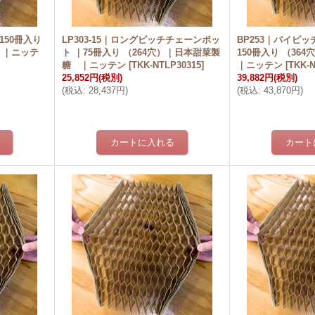
150冊入り
LP303-15｜ロングピッチチェーンポッ
BP253｜バイピ
 ｜ニッテ
ト ｜75冊入り （264穴）｜日本甜菜製
150冊入り （3
糖 ｜ニッテン
[
TKK-NTLP30315
]
｜ニッテン
[
TKK-
25,852円
(税別)
39,882円
(税別)
(
税込
:
28,437円
)
(
税込
:
43,870円
)