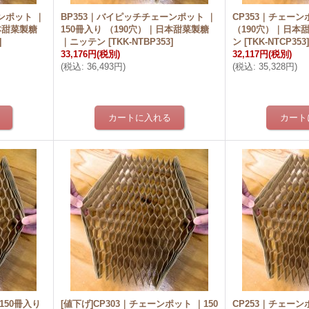
ンポット ｜
BP353｜バイピッチチェーンポット ｜
CP353｜チェーン
日本甜菜製糖
150冊入り （190穴）｜日本甜菜製糖
（190穴）｜日本
]
｜ニッテン
[
TKK-NTBP353
]
ン
[
TKK-NTCP353
33,176円
(税別)
32,117円
(税別)
(
税込
:
36,493円
)
(
税込
:
35,328円
)
150冊入り
[値下げ]CP303｜チェーンポット ｜150
CP253｜チェーン