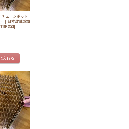
ッチチェーンポット ｜
64穴）｜日本甜菜製糖
NTBP253
]