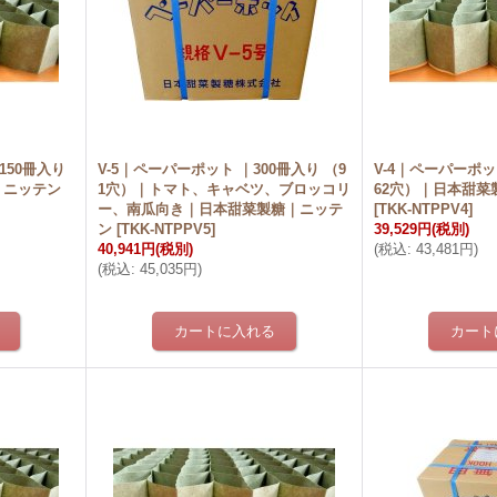
150冊入り
V-5｜ペーパーポット ｜300冊入り （9
V-4｜ペーパーポッ
｜ニッテン
1穴）｜トマト、キャベツ、ブロッコリ
62穴）｜日本甜菜
ー、南瓜向き｜日本甜菜製糖｜ニッテ
[
TKK-NTPPV4
]
ン
[
TKK-NTPPV5
]
39,529円
(税別)
40,941円
(税別)
(
税込
:
43,481円
)
(
税込
:
45,035円
)