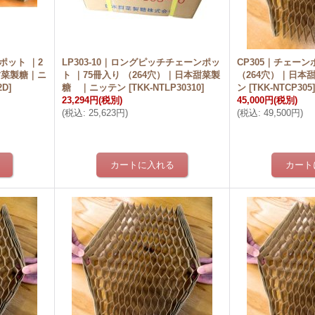
ーポット ｜2
LP303-10｜ロングピッチチェーンポッ
CP305｜チェーン
甜菜製糖｜ニ
ト ｜75冊入り （264穴）｜日本甜菜製
（264穴）｜日本
2D
]
糖 ｜ニッテン
[
TKK-NTLP30310
]
ン
[
TKK-NTCP305
23,294円
(税別)
45,000円
(税別)
(
税込
:
25,623円
)
(
税込
:
49,500円
)