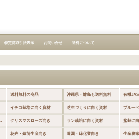
特定商取引法表示
お問い合せ
送料について
送料無料の商品
沖縄県・離島も送料無料
有機JA
イチゴ栽培に向く資材
芝生づくりに向く資材
ブルー
肉植物に向く資材
クリスマスローズ向き
ラン栽培に向く資材
盆栽に
花卉・鉢苗生産向き
造園・緑化業向き
生産農