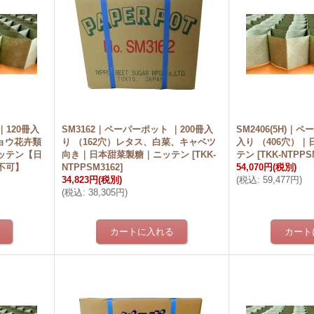
｜120冊入
SM3162｜ペーパーポット ｜200冊入
SM2406(5H)｜
キョウ花卉類
り （162穴）レタス、白菜、キャベツ
入り （406穴）
ッテン【日
向き｜日本甜菜製糖｜ニッテン
[
TKK-
テン
[
TKK-NTPPS
不可】
NTPPSM3162
]
54,070円
(税別)
34,823円
(税別)
(
税込
:
59,477円
)
(
税込
:
38,305円
)