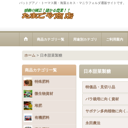
バットグアノ・トーマス菌・海藻エキス・マニラフォルダ通販サイトです。
商品カテゴリ一覧
用途別カテゴリ
ご利用案内
ホーム
>
日本甜菜製糖
商品カテゴリ一覧
日本甜菜製糖
特殊肥料
特価品・見切り品
微生物資材
バラ栽培に向く資材
堆肥
サボテン多
有機肥料
永田農法