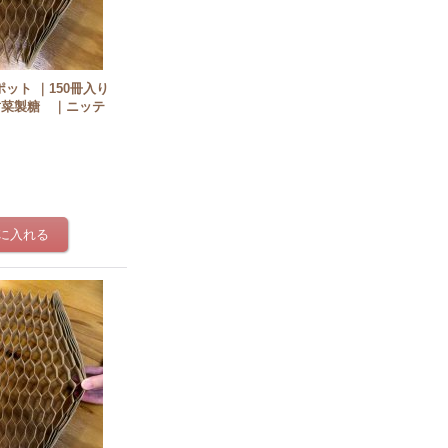
ポット ｜150冊入り
甜菜製糖 ｜ニッテ
]