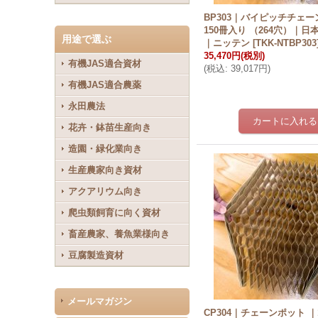
BP303｜バイピッチチェー
150冊入り （264穴）｜
用途で選ぶ
｜ニッテン
[
TKK-NTBP303
35,470円
(税別)
有機JAS適合資材
(
税込
:
39,017円
)
有機JAS適合農薬
永田農法
花卉・鉢苗生産向き
造園・緑化業向き
生産農家向き資材
アクアリウム向き
爬虫類飼育に向く資材
畜産農家、養魚業様向き
豆腐製造資材
メールマガジン
CP304｜チェーンポット ｜