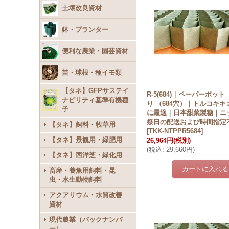
土壌改良資材
鉢・プランター
便利な農業・園芸資材
苗・球根・種イモ類
【タネ】GFPサステイ
R-5(684)｜ペーパーポット 
ナビリティ基準有機種
り （684穴）｜トルコキ
子
に最適｜日本甜菜製糖｜ニ
祭日の配送および時間指定
【タネ】飼料・牧草用
[
TKK-NTPPR5684
]
【タネ】景観用・緑肥用
26,964円
(税別)
(
税込
:
29,660円
)
【タネ】西洋芝・緑化用
畜産・養魚用飼料・昆
虫・水生動物飼料
アクアリウム・水質改善
資材
現代農業（バックナンバ
ー）