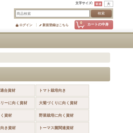
文字サイズ
:
0
カートの中身
ログイン
新規登録はこちら
S適合資材
トマト栽培向き
ベリーに向く資材
大菊づくりに向く資材
向く資材
野菜栽培に向く資材
家向き資材
トーマス菌関連資材