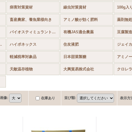
病害対策資材
線虫対策資材
100g入
畜産農家、養魚業様向き
アミノ酸が効く肥料
薬剤無
バイオスティミュラント資材
有機JAS適合農薬
豆腐製
オトープに向く資材
ハイポネックス
住友液肥
ジェイ
軽減税率対象品
日本甜菜製糖
アミノ
天敵温存植物
大興貿易株式会社
クロレ
画像
:
並び順
:
在庫あり
表示方