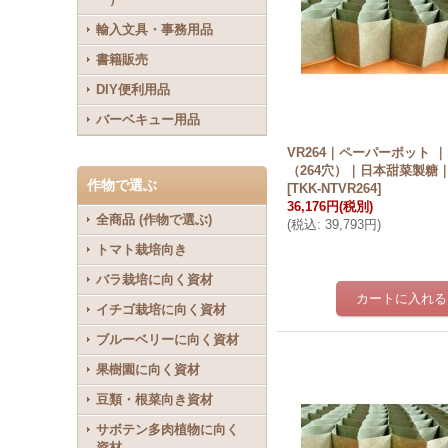
輸入文具・事務用品
書籍販売
DIY便利用品
バーベキュー用品
VR264｜ペーパーポット ｜
（264穴）｜日本甜菜製糖
作物で選ぶ
[
TKK-NTVR264
]
36,176円
(税別)
全商品 (作物で選ぶ)
(
税込
:
39,793円
)
トマト栽培向き
バラ栽培に向く資材
イチゴ栽培に向く資材
ブルーベリーに向く資材
果樹園に向く資材
豆類・根菜向き資材
サボテン多肉植物に向く
資材