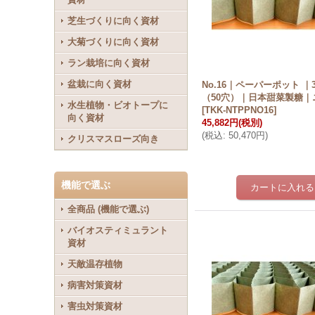
芝生づくりに向く資材
大菊づくりに向く資材
ラン栽培に向く資材
盆栽に向く資材
No.16｜ペーパーポット ｜
（50穴）｜日本甜菜製糖｜
水生植物・ビオトープに
[
TKK-NTPPNO16
]
向く資材
45,882円
(税別)
(
税込
:
50,470円
)
クリスマスローズ向き
機能で選ぶ
全商品 (機能で選ぶ)
バイオスティミュラント
資材
天敵温存植物
病害対策資材
害虫対策資材