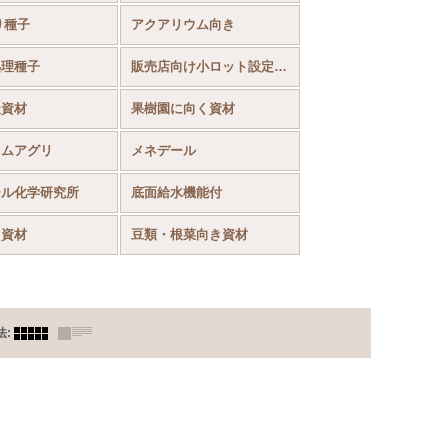
り種子
アクアリウム向き
処理種子
販売店向け小ロット設定あり
造資材
果樹園に向く資材
カムアグリ
メネデール
ール化学研究所
底面給水機能付
ラ資材
豆類・根菜向き資材
法
: