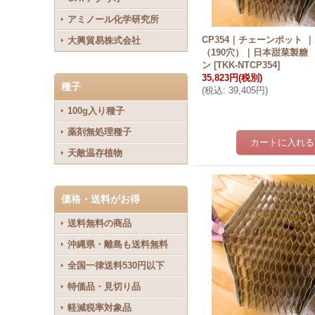
アミノール化学研究所
CP354｜チェーンポット ｜
大興貿易株式会社
（190穴）｜日本甜菜製糖
ン
[
TKK-NTCP354
]
35,823円
(税別)
種子
(
税込
:
39,405円
)
100g入り種子
薬剤無処理種子
天敵温存植物
価格・送料がお得
送料無料の商品
沖縄県・離島も送料無料
全国一律送料530円以下
特価品・見切り品
軽減税率対象品