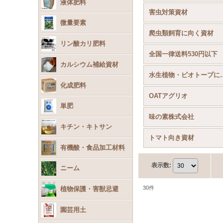
液体肥料
害虫対策資材
微量要素
爬虫類飼育に向く資材
リン酸カリ肥料
全国一律送料530円以下
カルシウム補給資材
水生植物・ビ
化成肥料
OATアグリオ
単肥
味の素株式会社
キチン・キトサン
トマト向き資材
有機酸・食品加工材料
表示数
:
ニーム
30
件
植物保護・害獣忌避
園芸用土