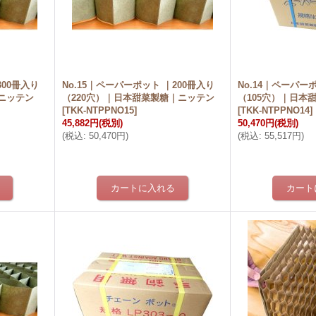
300冊入り
No.15｜ペーパーポット ｜200冊入り
No.14｜ペーパー
ニッテン
（220穴）｜日本甜菜製糖｜ニッテン
（105穴）｜日本
[
TKK-NTPPNO15
]
[
TKK-NTPPNO14
]
45,882円
(税別)
50,470円
(税別)
(
税込
:
50,470円
)
(
税込
:
55,517円
)