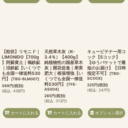
【粒状】リモニド｜
天然草木灰（K-
キュービテナー用コ
LIMONIDO【700g
3.4％）【400g】
ック【Sコック】
】阿蘇黄土｜褐鉄鉱
純植物性の国産草木
【ゆうパケットで最
｜沼鉄鉱【いくつで
灰｜開花促進｜果実
短のお届け】【日時
も全国一律送料530
肥大｜根張増強【い
指定不可】
[
TBG-
円】
くつでも全国一律送
SCOCK
]
[
TBG-BLM007
]
料530円】
[
TFE-
225
円
(税別)
399
円
(税別)
AS004
]
(
税込
:
247
円
)
(
税込
:
438
円
)
285
円
(税別)
(
税込
:
313
円
)
オプション選択
カートに入れる
カートに入れる