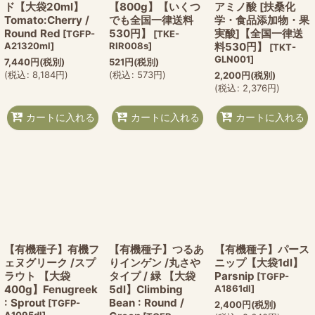
ド【大袋20ml】
【800g】【いくつ
アミノ酸 [扶桑化
Tomato:Cherry /
でも全国一律送料
学・食品添加物・果
Round Red
530円】
実酸]【全国一律送
[
TGFP-
[
TKE-
A21320ml
]
RIR008s
]
料530円】
[
TKT-
GLN001
]
7,440
円
(税別)
521
円
(税別)
(
税込
:
8,184
円
)
(
税込
:
573
円
)
2,200
円
(税別)
(
税込
:
2,376
円
)
カートに入れる
カートに入れる
カートに入れる
【有機種子】有機フ
【有機種子】つるあ
【有機種子】パース
ェヌグリーク /スプ
りインゲン /丸さや
ニップ【大袋1dl】
ラウト 【大袋
タイプ / 緑 【大袋
Parsnip
[
TGFP-
400g】Fenugreek
5dl】Climbing
A1861dl
]
: Sprout
Bean : Round /
[
TGFP-
2,400
円
(税別)
A1095dl
]