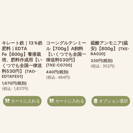
キレート鉄｜13％鉄
コーングルテンミー
硫酸アンモニア(硫
肥料｜EDTA
ル【700g】A飼料
安)【800g】
[
TKE-
Fe【800g】養液栽
【いくつでも全国一
RA020
]
培、肥料作成用【い
律送料530円】
320
円
(税別)
くつでも全国一律送
[
TKE-CG700
]
(
税込
:
352
円
)
料530円】
[
TAO-
440
円
(税別)
EDTAFE01
]
(
税込
:
484
円
)
1,670
円
(税別)
(
税込
:
1,837
円
)
オプション選択
カートに入れる
カートに入れる