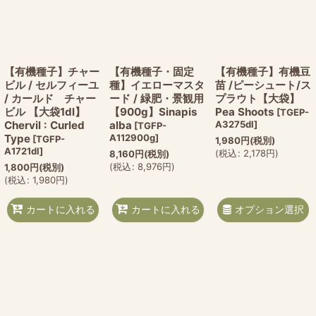
【有機種子】チャー
【有機種子・固定
【有機種子】有機豆
ビル / セルフィーユ
種】イエローマスタ
苗 /ピーシュート/ス
/ カールド チャー
ード / 緑肥・景観用
プラウト【大袋】
ビル 【大袋1dl】
【900g】Sinapis
Pea Shoots
[
TGEP-
Chervil : Curled
alba
A3275dl
]
[
TGFP-
Type
A112900g
]
[
TGFP-
1,980
円
(税別)
A1721dl
]
(
税込
:
2,178
円
)
8,160
円
(税別)
(
税込
:
8,976
円
)
1,800
円
(税別)
(
税込
:
1,980
円
)
オプション選択
カートに入れる
カートに入れる