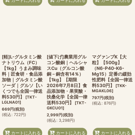
カートに入れる
カートに入れる
カートに入れる
[軽]L-グルタミン酸
[値下げ]農業用グル
マグァンプK【大
ナトリウム（FC）
コン酸銅｜ヘルシャ
粒】【500g】
【1kg】うまみ調味
スCu（グルコン酸
（N6-P40-K6-
料｜匠食研・食品添
銅－銅含有14％）
Mg15）定番の緩効
加物｜グルタミン酸
【1kg】【期限
性肥料【全国一律送
ソーダ｜グルソ【い
2026年7月8日】食
料530円】
[
TKK-
くつでも全国一律送
品添加物・果実酸・
MGAKL06
]
料530円】
扶桑化学【全国一律
[
TKT-
797
円
(税別)
LGLNA01
]
送料530円】
[
TKT-
(
税込
:
876
円
)
GKCU01
]
669
円
(税別)
(
税込
:
722
円
)
2,999
円
(税別)
(
税込
:
3,298
円
)
カートに入れる
カートに入れる
カートに入れる