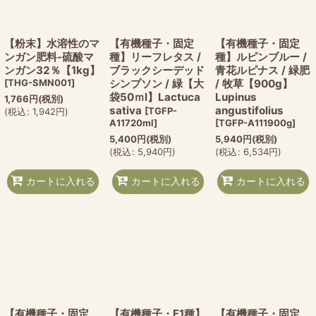
【粉末】水溶性のマ
【有機種子・固定
【有機種子・固定
ンガン肥料-硫酸マ
種】リーフレタス /
種】ルピンブルー /
ンガン32％【1kg】
ブラックシーデッド
青花ルピナス / 緑肥
[
THG-SMN001
]
シンプソン / 緑【大
/ 牧草【900g】
袋50ｍl】Lactuca
Lupinus
1,766
円
(税別)
sativa
angustifolius
[
TGFP-
(
税込
:
1,942
円
)
A11720ml
]
[
TGFP-A111900g
]
5,400
円
(税別)
5,940
円
(税別)
(
税込
:
5,940
円
)
(
税込
:
6,534
円
)
カートに入れる
カートに入れる
カートに入れる
【有機種子・固定
【有機種子・F1種】
【有機種子・固定