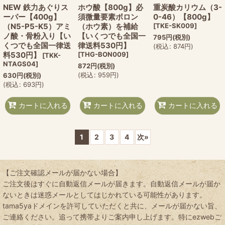
NEW 鉄力あぐりス
ホウ酸【800g】必
重炭酸カリウム（3-
ーパー【400g】
須微量要素ボロン
0-46）【800g】
（N5-P5-K5）アミ
（ホウ素）を補給
[
TKE-SK009
]
ノ酸・骨粉入り【い
【いくつでも全国一
795
円
(税別)
くつでも全国一律送
律送料530円】
(
税込
:
874
円
)
料530円】
[
THG-BON009
]
[
TKK-
NTAGS04
]
872
円
(税別)
(
税込
:
959
円
)
630
円
(税別)
(
税込
:
693
円
)
カートに入れる
カートに入れる
カートに入れる
1
2
3
4
次
»
【ご注文確認メールが届かない場合】
ご注文後はすぐに自動返信メールが届きます。自動返信メールが届か
ないときは迷惑メールとしてはじかれている可能性があります。
tama5yaドメインを許可していただくと共に、メールが届かない旨、
ご連絡ください。追って携帯よりご案内申し上げます。特にezwebご