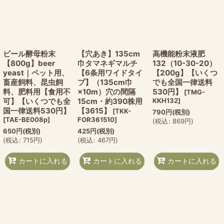
ビール酵母粉末
【穴あき】135cm
高機能粉末液肥
【800g】beer
巾タマネギマルチ
132（10-30-20）
yeast｜ペット用、
【6条用ワイドタイ
【200g】【いくつ
畜産飼料、昆虫飼
プ】（135cm巾
でも全国一律送料
料、肥料用【食用不
×10m）穴の間隔
530円】
[
TMG-
可】【いくつでも全
15cm・約390株用
KKH132
]
国一律送料530円】
【3615】
[
TKK-
790
円
(税別)
[
TAE-BE008p
]
FOR361510
]
(
税込
:
869
円
)
650
円
(税別)
425
円
(税別)
(
税込
:
715
円
)
(
税込
:
467
円
)
カートに入れる
カートに入れる
カートに入れる