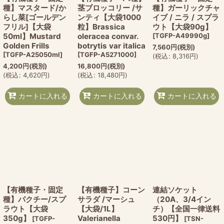
種】マスタード/か
茎ブロッコリー /サ
種】ガーリックチャ
らし菜[ゴールデン
ンティ【大袋1000
イブ / ニラ / スプラ
フリル]【大袋
粒】Brassica
ウト【大袋90g】
50ml】Mustard
oleracea convar.
[
TGFP-A49990g
]
Golden Frills
botrytis var italica
7,560
円
(税別)
[
TGFP-A25050ml
]
[
TGFP-A5271000
]
(
税込
:
8,316
円
)
4,200
円
(税別)
16,800
円
(税別)
(
税込
:
4,620
円
)
(
税込
:
18,480
円
)
カートに入れる
カートに入れる
カートに入れる
【有機種子・固定
【有機種子】コーン
連結ソケット
種】パクチー/スプ
サラダ /マーシュ
（20A、3/4イン
ラウト【大袋
【大袋/1L】
チ）【全国一律送料
350g】
Valerianella
530円】
[
TGFP-
[
TSN-