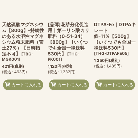
天然硫酸マグネシウ
[品薄]花芽分化促進
DTPA-Fe｜DTPAキ
ム【800g】-持続性
用｜第一リン酸カリ
レート
のある水溶性マグネ
肥料（0-51-34）
鉄-11％【500g】
シウム粉末肥料（苦
【800g】【いくつ
【いくつでも全国一
土27％）【日時指
でも全国一律送料
律送料530円】
定不可】
530円】
[
THG-DTPAFE05
]
[
TBG-
[
THG-
MGK001
]
PK001
]
1,350
円
(税別)
(
税込
:
1,485
円
)
421
円
(税別)
1,120
円
(税別)
(
税込
:
463
円
)
(
税込
:
1,232
円
)
カートに入れる
カートに入れる
カートに入れる