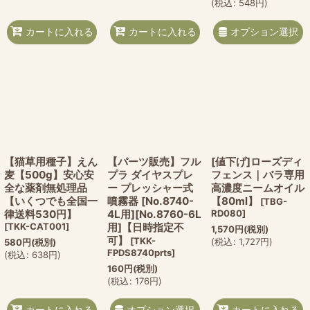
(
税込
:
548
円
)
オプション選択
カートに入れる
カートに入れる
【猫草用種子】えん
【パーツ販売】フル
[値下げ]ローズディ
麦【500g】安心安
プラ ダイヤスプレ
フェンス｜バラ専用
全な薬剤無処理品
ー プレッシャー式
高濃度ニームオイル
【いくつでも全国一
噴霧器 [No.8740-
【80ml】
[
TBG-
律送料530円】
4L用][No.8760-6L
RD080
]
[
TKK-CAT001
]
用]【日時指定不
1,570
円
(税別)
可】
[
TKK-
(
税込
:
1,727
円
)
580
円
(税別)
FPDS8740prts
]
(
税込
:
638
円
)
160
円
(税別)
(
税込
:
176
円
)
オプション選択
カートに入れる
カートに入れる