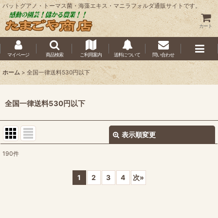
バットグアノ・トーマス菌・海藻エキス・マニラフォルダ通販サイトです。
カート
マイページ
商品検索
ご利用案内
送料について
問い合わせ
ホーム
>
全国一律送料530円以下
全国一律送料530円以下
表示順変更
閉じる
190
件
表示数
:
1
2
3
4
次
»
並び順
:
絞り込む