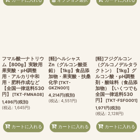
フマル酸一ナトリウ
[軽]ヘルシャス
[軽]フジグルコン
ム【800g】実験用
Zn（グルコン酸亜
（グルコノデルタラ
果実酸・pH調整
鉛）【1kg】食品添
クトン）【1kg】グ
用・アルカリ中和
加物・果実酸・扶桑
ルコン酸・pH調整
用・肥料作成など
化学
剤・酸味料（食品添
[
TKT-
【全国一律送料530
GKZN001
]
加物）【いくつでも
円】
全国一律送料530
[
TKT-FMNA08
]
4,214
円
(税別)
円】
[
TKT-FSFG001
]
(
税込
:
4,551
円
)
1,496
円
(税別)
(
税込
:
1,645
円
)
1,971
円
(税別)
(
税込
:
2,128
円
)
カートに入れる
カートに入れる
カートに入れる