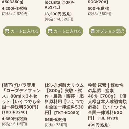
A503350g
]
locusta
SOCK20A
]
[
TGFP-
A5371L
]
4,200
円
(税別)
500
円
(税別)
(
税込
:
4,620
円
)
(
税込
:
550
円
)
13,200
円
(税別)
(
税込
:
14,520
円
)
オプション選択
カートに入れる
カートに入れる
[値下げ]バラ専用
[粉末] 炭酸カリウム
粒状 尿素｜速効性
「ローズディフェン
【800g】実験・試
の葉肥｜窒素
ス」80mlｘ3本セ
作・農業・園芸・肥
46％【700g】【個
ット【いくつでも全
料原料用【いくつで
人様は本人確認書類
国一律送料530円】
も全国一律送料530
必要】【いくつでも
[
TBG-RD240
]
円】
全国一律送料530
[
TKT-KC080
]
円】
[
TJE-NY01
]
4,650
円
(税別)
665
円
(税別)
(
税込
:
5,115
円
)
(
税込
:
731
円
)
499
円
(税別)