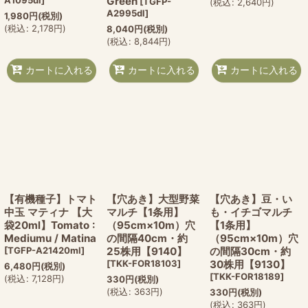
Green
[
TGFP-
(
税込
:
2,640
円
)
A2995dl
]
1,980
円
(税別)
(
税込
:
2,178
円
)
8,040
円
(税別)
(
税込
:
8,844
円
)
カートに入れる
カートに入れる
カートに入れる
【有機種子】トマト
【穴あき】大型野菜
【穴あき】豆・い
中玉 マティナ 【大
マルチ【1条用】
も・イチゴマルチ
袋20ml】Tomato :
（95cm×10m）穴
【1条用】
Mediumu / Matina
の間隔40cm・約
（95cm×10m）穴
[
TGFP-A21420ml
]
25株用【9140】
の間隔30cm・約
[
TKK-FOR18103
]
30株用【9130】
6,480
円
(税別)
[
TKK-FOR18189
]
(
税込
:
7,128
円
)
330
円
(税別)
(
税込
:
363
円
)
330
円
(税別)
(
税込
:
363
円
)