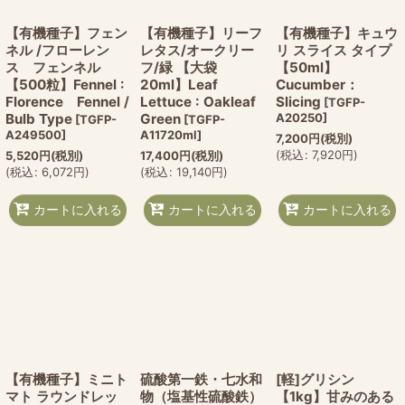
【有機種子】フェン
【有機種子】リーフ
【有機種子】キュウ
ネル /フローレン
レタス/オークリー
リ スライス タイプ
ス フェンネル
フ/緑 【大袋
【50ml】
【500粒】Fennel :
20ml】Leaf
Cucumber：
Florence Fennel /
Lettuce : Oakleaf
Slicing
[
TGFP-
Bulb Type
Green
A20250
]
[
TGFP-
[
TGFP-
A249500
]
A11720ml
]
7,200
円
(税別)
(
税込
:
7,920
円
)
5,520
円
(税別)
17,400
円
(税別)
(
税込
:
6,072
円
)
(
税込
:
19,140
円
)
カートに入れる
カートに入れる
カートに入れる
【有機種子】ミニト
硫酸第一鉄・七水和
[軽]グリシン
マト ラウンドレッ
物（塩基性硫酸鉄）
【1kg】甘みのある