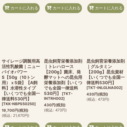
カートに入れる
カートに入れる
カートに入れる
サイレージ調製用高
昆虫飼育栄養添加剤
昆虫飼育栄養添加剤
活性乳酸菌｜ニュー
｜トレハロース
｜グルタミン
バイオパワー
【200g】菌床、発
【200g】昆虫資材
S【50g（10トン
酵マットへの昆虫用
【いくつでも全国一
用）ｘ5袋】【A飼
栄養添加剤【いくつ
律送料530円】
料】水溶性タイプ
でも全国一律送料
[
TKT-INLGLNA002
]
【いくつでも全国一
530円】
[
TKT-
430
円
(税別)
律送料530円】
INTRH002
]
(
税込
:
473
円
)
[
TKK-NBPS50250
]
430
円
(税別)
(
税込
:
473
円
)
19,700
円
(税別)
(
税込
:
21,670
円
)