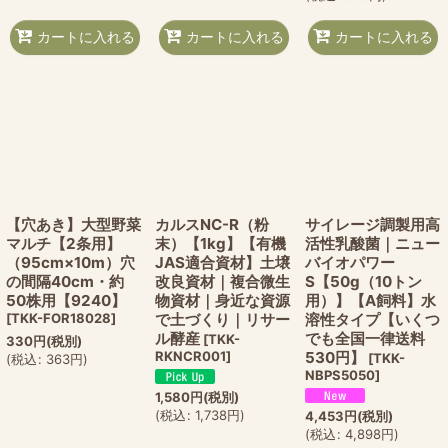
カートに入れる
カートに入れる
カートに入れる
【穴あき】大型野菜
カルスNC-R（粉
サイレージ調製用高
マルチ【2条用】
末）【1kg】【有機
活性乳酸菌｜ニュー
（95cm×10m）穴
JAS適合資材】土壌
バイオパワー
の間隔40cm・約
改良資材｜複合微生
S【50g（10トン
50株用【9240】
物資材｜身近な資源
用）】【A飼料】水
[
TKK-FOR18028
]
で土づくり｜リサー
溶性タイプ【いくつ
ル酵産
でも全国一律送料
[
TKK-
330
円
(税別)
RKNCR001
]
530円】
[
TKK-
(
税込
:
363
円
)
NBPS5050
]
1,580
円
(税別)
(
税込
:
1,738
円
)
4,453
円
(税別)
(
税込
:
4,898
円
)