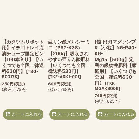
【カタツムリポット
亜リン酸メルシーミ
[値下げ]マグァンプ
用】イチゴトレイ点
ニ（P57-K38）
K【小粒】N6-P40-
滴チューブ固定ピン
【200g】吸収され
K6-
【100本入り】【い
やすい亜りん酸肥料
Mg15【500g】定
くつでも全国一律送
【いくつでも全国一
番の緩効性肥料【家
料530円】
律送料530円】
庭用】【いくつでも
[
TBG-
80017S
]
[
TKE-ARK1-001
]
全国一律送料530
円】
[
TKK-
250
円
(税別)
699
円
(税別)
MGAKS006
]
(
税込
:
275
円
)
(
税込
:
768
円
)
749
円
(税別)
(
税込
:
823
円
)
カートに入れる
カートに入れる
カートに入れる