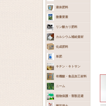
液体肥料
微量要素
リン酸カリ肥料
カルシウム補給資材
化成肥料
単肥
キチン・キトサン
有機酸・食品加工材料
ニーム
植物保護・害獣忌避
園芸用土