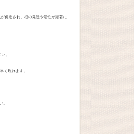
根が促進され、根の発達や活性が顕著に
さい。
が早く現れます。
い。