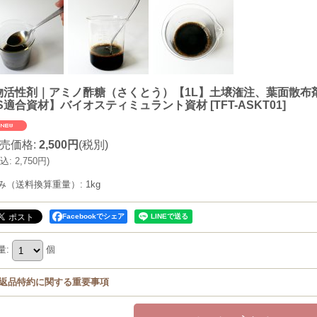
物活性剤｜アミノ酢糖（さくとう）【1L】土壌潅注、葉面散布
AS適合資材】バイオスティミュラント資材
[
TFT-ASKT01
]
売価格
:
2,500円
(税別)
込
:
2,750円
)
み（送料換算重量）
:
1kg
Facebookでシェア
量
:
個
返品特約に関する重要事項