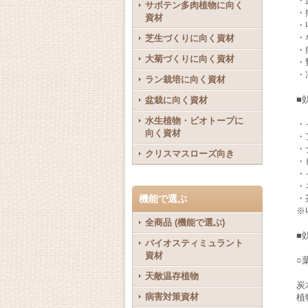
・
サボテン多肉植物に向く
・
資材
・
・
芝生づくりに向く資材
・
大菊づくりに向く資材
・
・
ラン栽培に向く資材
■
盆栽に向く資材
水生植物・ビオトープに
・
向く資材
・
・
クリスマスローズ向き
・
・
・
機能で選ぶ
・
※
全商品 (機能で選ぶ)
■
バイオスティミュラント
資材
○
天敵温存植物
炭
病害対策資材
植