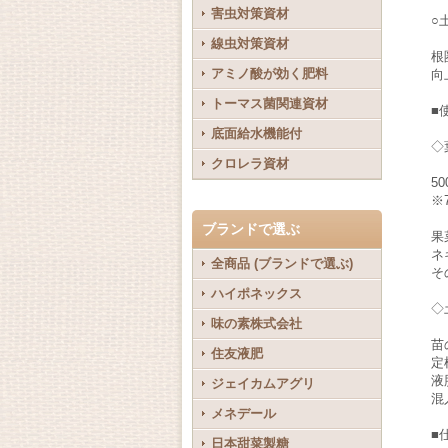
害虫対策資材
○
線虫対策資材
根
アミノ酸が効く肥料
向
トーマス菌関連資材
■
底面給水機能付
◇
クロレラ資材
5
※
ブランドで選ぶ
果
ネ
全商品 (ブランドで選ぶ)
そ
ハイポネックス
◇
味の素株式会社
苗
住友液肥
定
液
ジェイカムアグリ
混
メネデール
■
日本甜菜製糖