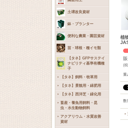
土壌改良資材
鉢・プランター
便利な農業・園芸資材
植
J
苗・球根・種イモ類
【タネ】GFPサステイ
販
ナビリティ基準有機種
(
税
子
重
【タネ】飼料・牧草用
【タネ】景観用・緑肥用
【タネ】西洋芝・緑化用
数
畜産・養魚用飼料・昆
虫・水生動物飼料
アクアリウム・水質改善
資材