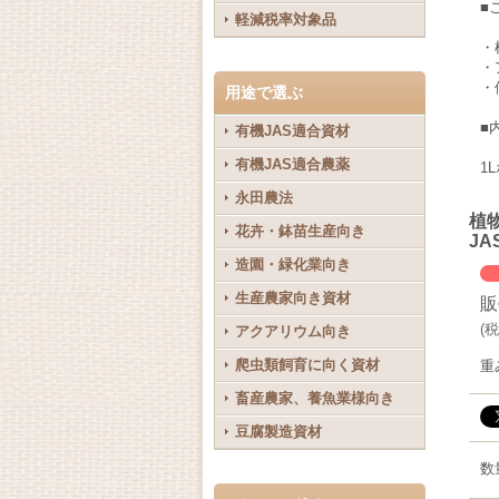
■
軽減税率対象品
・
・
・
用途で選ぶ
■
有機JAS適合資材
有機JAS適合農薬
1
永田農法
植
花卉・鉢苗生産向き
J
造園・緑化業向き
生産農家向き資材
販
(
税
アクアリウム向き
爬虫類飼育に向く資材
重
畜産農家、養魚業様向き
豆腐製造資材
数