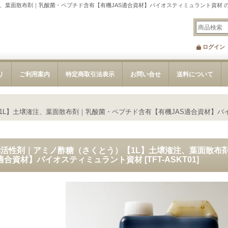
、葉面散布剤｜乳酸菌・ペプチド含有【有機JAS適合資材】バイオスティミュラント資材 
ログイン
リ
ご利用案内
特定商取引法表示
お問い合せ
送料について
1L】土壌潅注、葉面散布剤｜乳酸菌・ペプチド含有【有機JAS適合資材】バ
物活性剤｜アミノ酢糖（さくとう）【1L】土壌潅注、葉面散布
S適合資材】バイオスティミュラント資材
[
TFT-ASKT01
]