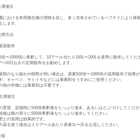
土壌潅注
圏における有用微生物の増殖を促し、多く含有されているペプチドにより発
上します。
使用方法
葉面散布
00倍〜1000倍に希釈して、10アール当たり150L〜200Lを基準に散布してくだ
7〜10日おきの定期散布をお勧めします。
菜類のなり疲れや樹勢が弱い場合は、尿素500倍〜1000倍の混用散布で効果
ギ、キャベツ、サトイモなどには展着剤をうすめにご使用ください。
の他の作物には展着剤は不要です。
土壌潅注
の育苗、定植時に500倍希釈液をたっぷり潅水、あるいはどぶづけしてくださ
植後は根の周りに500倍希釈液をたっぷり潅水してください。
肥との混用は効果的です。
入器を使う場合は１０アールあたり原液1L〜2Lをお流しください。
仕様