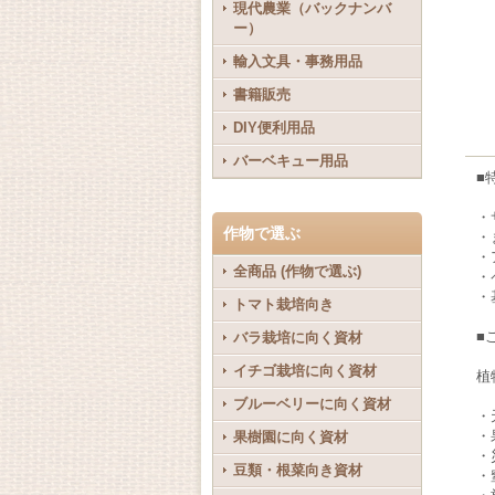
現代農業（バックナンバ
ー）
輸入文具・事務用品
書籍販売
DIY便利用品
バーベキュー用品
■
・
作物で選ぶ
・
・
全商品 (作物で選ぶ)
・
・
トマト栽培向き
■
バラ栽培に向く資材
イチゴ栽培に向く資材
植
ブルーベリーに向く資材
・
・
果樹園に向く資材
・
豆類・根菜向き資材
・