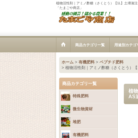
植物活性剤｜アミノ酢糖（さくとう）【1L】土壌潅注
「たまごや商店」
商品カテゴリ一覧
用途別カテゴ
ホーム
>
有機肥料
>
ペプチド肥料
>
植物活性剤｜アミノ酢糖（さくとう）【
商品カテゴリ一覧
植
特殊肥料
A
微生物資材
堆肥
有機肥料