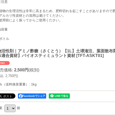
ご注意
植物の生理活性は非常に高まるため、肥料切れを起こすことがありますので
アルカリ性資材との混用は避けてください。
使用前によく振ってからご使用ください。
内容量
Lボトル
物活性剤｜アミノ酢糖（さくとう）【1L】土壌潅注、葉面散布
AS適合資材】バイオスティミュラント資材
[
TFT-ASKT01
]
売価格
:
2,500円
(税別)
込
:
2,750円
)
み（送料換算重量）
:
1kg
Facebookでシェア
量
:
個