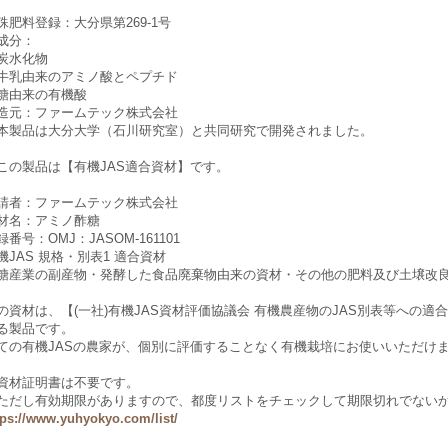
殊肥料登録：大分県第269-1号
成分：
炭水化物
牛乳由来のアミノ酸とペプチド
糖由来の有機酸
造元：ファームテック株式会社
本製品は大分大学（石川研究室）と共同研究で開発されました。
この製品は【有機JAS適合資材】です。
請者：ファームテック株式会社
材名：アミノ酢糖
録番号：OMJ：JASOM-161101
機JAS 規格・別表1 適合資材
糖産業の副産物・発酵した食品廃棄物由来の資材・その他の肥料及び土壌改
の資材は、【(一社)有機JAS資材評価協議会 有機農産物のJAS別表等への
る製品です。
ての有機JASの農家が、個別に評価することなく有機栽培にお使いいただけ
資材証明書は不要です。
ただし有効期限がありますので、都度リストをチェックして期限切れでない
tps://www.yuhyokyo.com/list/