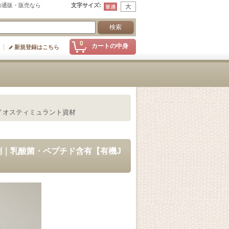
の通販・販売なら
文字サイズ
:
0
カートの中身
新規登録はこちら
イオスティミュラント資材
剤｜乳酸菌・ペプチド含有【有機J