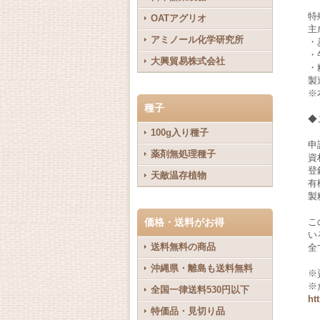
特
OATアグリオ
主
アミノール化学研究所
・
・
大興貿易株式会社
・
製
※
種子
◆
100g入り種子
申
薬剤無処理種子
資
登
天敵温存植物
有
製
価格・送料がお得
こ
い
送料無料の商品
全
沖縄県・離島も送料無料
※
※
全国一律送料530円以下
ht
特価品・見切り品