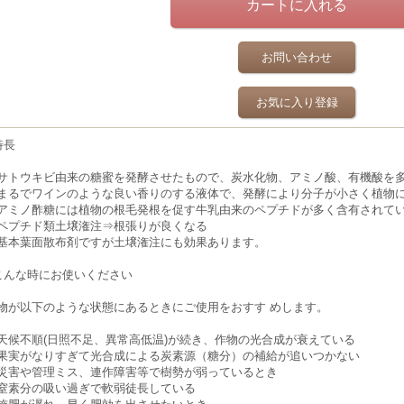
お問い合わせ
お気に入り登録
特長
サトウキビ由来の糖蜜を発酵させたもので、炭水化物、アミノ酸、有機酸を
まるでワインのような良い香りのする液体で、発酵により分子が小さく植物
アミノ酢糖には植物の根毛発根を促す牛乳由来のペプチドが多く含有されて
ペプチド類土壌潅注⇒根張りが良くなる
基本葉面散布剤ですが土壌潅注にも効果あります。
こんな時にお使いください
物が以下のような状態にあるときにご使⽤をおすす めします。
天候不順(日照不足、異常高低温)が続き、作物の光合成が衰えている
果実がなりすぎて光合成による炭素源（糖分）の補給が追いつかない
災害や管理ミス、連作障害等で樹勢が弱っているとき
窒素分の吸い過ぎで軟弱徒長している