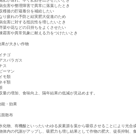
施肥が遅れ、早く肥効を出させたいとき
病虫害や整理障害で異常に落葉したとき
収穫後の貯蔵養分を補給したい
なり疲れの予防と結実肥大促進のため
病虫害に対する抵抗性を増したいとき
野菜や花などの日持ちをよくさせたい
凍霜害や異常気象に耐える力をつけたいとき
効果が大きい作物
イチゴ
アスパラガス
ナス
ピーマン
イモ類
ネギ類
茶
収量の増加、食味向上、隔年結果の低減が見込めます。
効能・効果
葉面散布
水化物、有機酸といったいわゆる炭素源を葉から吸収させることにより光合
物体内の代謝がアップし、吸肥力も増し結果として作物の肥大、徒長抑制、