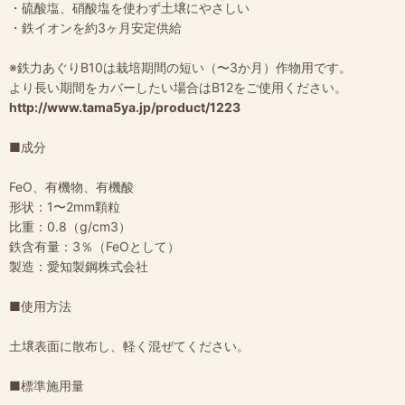
・硫酸塩、硝酸塩を使わず土壌にやさしい
・鉄イオンを約3ヶ月安定供給
※鉄力あぐりB10は栽培期間の短い（〜3か月）作物用です。
より長い期間をカバーしたい場合はB12をご使用ください。
http://www.tama5ya.jp/product/1223
■成分
FeO、有機物、有機酸
形状：1〜2mm顆粒
比重：0.8（g/cm3）
鉄含有量：3％（FeOとして）
製造：愛知製鋼株式会社
■使用方法
土壌表面に散布し、軽く混ぜてください。
■標準施用量