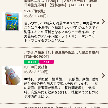
海藻のエキス【100g】（ノルウェー産）【配達
日時指定不可】【送料無料】
[
TAE-KE001
]
1,218
円
(税別)
(
税込
:
1,339
円
)
使いやすい100g入り海藻エキスです。■海藻エキ
スとは？◆海藻から抽出した水溶性のエキスです
海藻エキスの原料となるノルウェー産海藻には、
海藻特有のアルギン酸・ラミナリン・マンニッ
ト・フコイダアンなどの…
バチルス菌液【1L】納豆菌を配合した健全育成剤
[
TDK-BCP001
]
3,300
円
(税別)
(
税込
:
3,630
円
)
■特長 ・納豆菌（枯草菌）、乳酸菌、麹菌、酵母
菌と4種の複合菌の力で環境を改善します。 ・葉
の表面に善玉菌が素早く、長時間定着し、低温
時、高温時にも効果を発揮し、植物体そのものの
免疫力向上につ…