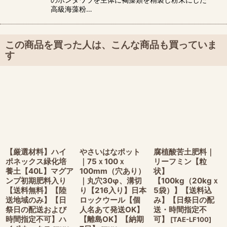
高級海藻粉…
この商品を買った人は、こんな商品も買っていま
す
【厳選材料】ハイ
やさいはなポット
腐植酸苦土肥料｜
ポネックス緑化培
｜75ｘ100ｘ
リーフミン【粒
養土【40L】マグア
100mm（穴あり）
状】
ンプ初期肥料入り
｜丸穴30φ、溝切
【100kg（20kgｘ
【送料無料】【陸
り【216入り】日本
5袋）】【送料込
送地域のみ】【日
ロックウール【個
み】【日祭日の配
祭日の配送および
人名あて発送OK】
送・時間指定不
時間指定不可】ハ
【離島OK】【納期
可】
[
TAE-LF100
]