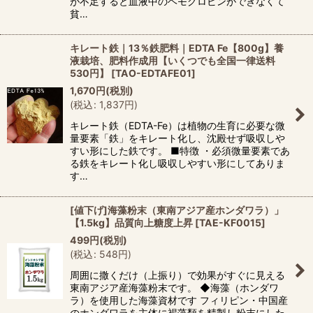
が不足すると血液中のヘモグロビンができなくて
貧…
キレート鉄｜13％鉄肥料｜EDTA Fe【800g】養
液栽培、肥料作成用【いくつでも全国一律送料
530円】
[
TAO-EDTAFE01
]
1,670
円
(税別)
(
税込
:
1,837
円
)
キレート鉄（EDTA-Fe）は植物の生育に必要な微
量要素「鉄」をキレート化し、沈殿せず吸収しや
すい形にした鉄です。 ■特徴 ・必須微量要素であ
る鉄をキレート化し吸収しやすい形にしてありま
す…
[値下げ]海藻粉末（東南アジア産ホンダワラ）」
【1.5kg】品質向上糖度上昇
[
TAE-KF0015
]
499
円
(税別)
(
税込
:
548
円
)
周囲に撒くだけ（上振り）で効果がすぐに見える
東南アジア産海藻粉末です。 ◆海藻（ホンダワ
ラ）を使用した海藻資材です フィリピン・中国産
のホンダワラを主体に褐藻類を精製し粉末にした