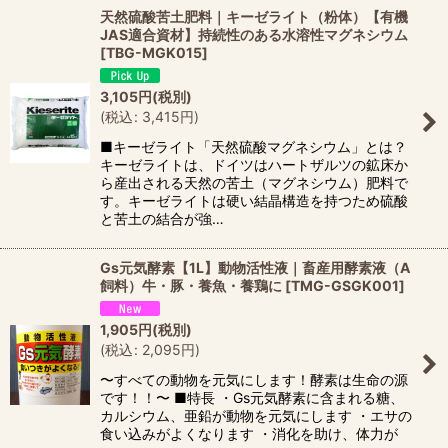
天然硫酸苦土肥料｜キーゼライト（粉体）【有機
JAS適合資材】持続性のある水溶性マグネシウム
[
TBG-MGK015
]
3,105
円
(税別)
(
税込
:
3,415
円
)
■キーゼライト「天然硫酸マグネシウム」とは？
キーゼライトは、ドイツはハートザルツの鉱床か
ら産出される天然の苦土（マグネシウム）肥料で
す。キーゼライトは硬い結晶構造を持つため硫酸
と苦土の結合が強…
Gs元気酵素【1L】動物活性液｜畜産用酵素液（A
飼料）牛・豚・養魚・養鶏に
[
TMG-GSGK001
]
1,905
円
(税別)
(
税込
:
2,095
円
)
〜すべての動物を元気にします！酵素は生命の源
です！！〜 ■特長 ・Gs元気酵素に含まれる糖、
カルシウム、亜鉛が動物を元気にします ・エサの
食い込みがよくなります ・消化を助け、体力が