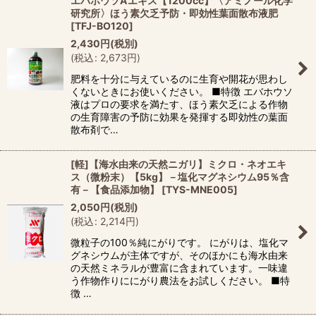
エバホウソAエキス【1200cc】〈アミノール化学
研究所〉ほう素欠乏予防・即効性葉面散布液肥
[
TFJ-BO120
]
2,430
円
(税別)
(
税込
:
2,673
円
)
肥料を十分に与えているのに生育や開花が思わし
くないときにお使いください。 ■特徴 エバホウソ
液はプロの要求を満たす、ほう素欠乏による作物
の生育障害の予防に効果を発揮する即効性の葉面
散布剤で…
[軽]【海水由来の天然ニガリ】ミクロ・ネオエキ
ス（微粉末）【5kg】－塩化マグネシウム95％含
有－【食品添加物】
[
TYS-MNE005
]
2,050
円
(税別)
(
税込
:
2,214
円
)
微粒子の100％純にがりです。 にがりは、塩化マ
グネシウムが主体ですが、そのほかにも海水由来
の天然ミネラルが豊富に含まれています。一味違
う作物作りににがり農法をお試しください。 ■特
徴 …