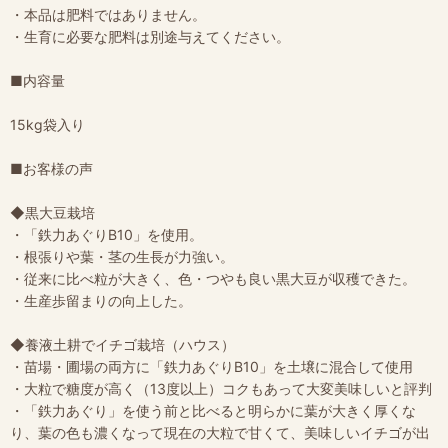
・本品は肥料ではありません。
・生育に必要な肥料は別途与えてください。
■内容量
15kg袋入り
■お客様の声
◆黒大豆栽培
・「鉄力あぐりB10」を使用。
・根張りや葉・茎の生長が力強い。
・従来に比べ粒が大きく、色・つやも良い黒大豆が収穫できた。
・生産歩留まりの向上した。
◆養液土耕でイチゴ栽培（ハウス）
・苗場・圃場の両方に「鉄力あぐりB10」を土壌に混合して使用
・大粒で糖度が高く（13度以上）コクもあって大変美味しいと評判
・「鉄力あぐり」を使う前と比べると明らかに葉が大きく厚くな
り、葉の色も濃くなって現在の大粒で甘くて、美味しいイチゴが出