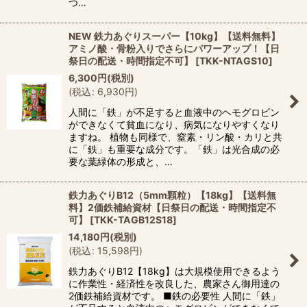
つ…
NEW 鉄力あぐりスーパー【10kg】【送料無料】
アミノ酸・骨粉入りでさらにパワーアップ！【日
祭日の配送・時間指定不可】
[
TKK-NTAGS10
]
6,300
円
(税別)
(
税込
:
6,930
円
)
人間に「鉄」が不足すると血液中のヘモグロビン
ができなくて貧血になり、病気になりやすくなり
ますね。 植物も同様で、窒素・リン酸・カリと共
に「鉄」も重要な成分です。「鉄」は光合成の必
要な葉緑体の形成と、…
鉄力あぐりB12（5mm顆粒）【18kg】【送料無
料】2価鉄補給資材【日祭日の配送・時間指定不
可】
[
TKK-TAGB12S18
]
14,180
円
(税別)
(
税込
:
15,598
円
)
鉄力あぐりB12【18kg】は大規模使用できるよう
に作業性・経済性を改良した、農家さん御用達の
2価鉄補給資材です。 ■鉄の必要性 人間に「鉄」