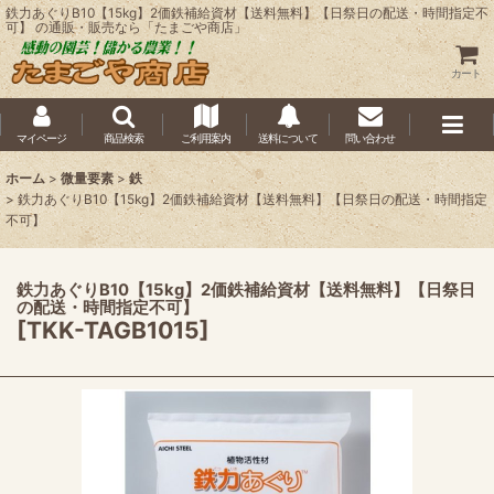
鉄力あぐりB10【15kg】2価鉄補給資材【送料無料】【日祭日の配送・時間指定不
可】 の通販・販売なら「たまごや商店」
カート
マイページ
商品検索
ご利用案内
送料について
問い合わせ
ホーム
>
微量要素
>
鉄
>
鉄力あぐりB10【15kg】2価鉄補給資材【送料無料】【日祭日の配送・時間指定
不可】
鉄力あぐりB10【15kg】2価鉄補給資材【送料無料】【日祭日
の配送・時間指定不可】
[
TKK-TAGB1015
]