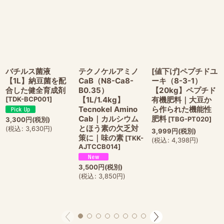
バチルス菌液
テクノケルアミノ
[値下げ]ペプチドユ
【1L】納豆菌を配
CaB（N8-Ca8-
ーキ（8-3-1）
合した健全育成剤
B0.35）
【20kg】ペプチド
[
TDK-BCP001
]
【1L/1.4kg】
有機肥料｜大豆か
Tecnokel Amino
ら作られた機能性
Cab｜カルシウム
肥料
[
TBG-PT020
]
3,300
円
(税別)
とほう素の欠乏対
(
税込
:
3,630
円
)
3,999
円
(税別)
策に｜味の素
[
TKK-
(
税込
:
4,398
円
)
AJTCCB014
]
3,500
円
(税別)
(
税込
:
3,850
円
)