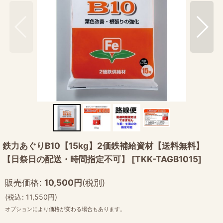
鉄力あぐりB10【15kg】2価鉄補給資材【送料無料】
【日祭日の配送・時間指定不可】
[
TKK-TAGB1015
]
販売価格
:
10,500
円
(税別)
(
税込
:
11,550
円
)
オプションにより価格が変わる場合もあります。