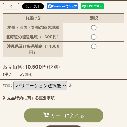
Facebookでシェア
お届け先
選択
本州・四国・九州の陸送地域
北海道の陸送地域（+600円）
沖縄県及び各県離島（+1600
円）
販売価格
:
10,500
円
(税別)
(
税込
:
11,550
円
)
数量
:
袋
返品特約に関する重要事項
カートに入れる