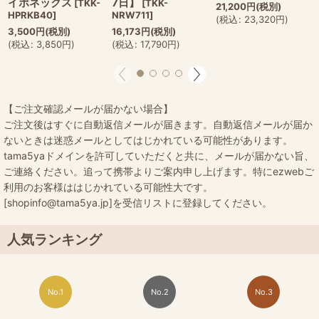
イポネックス
7日】
[
TKK-
[
TKK-
21,200
円
(税別)
HPRKB40
]
NRW711
]
(
税込
:
23,320
円
)
3,500
円
(税別)
16,173
円
(税別)
(
税込
:
3,850
円
)
(
税込
:
17,790
円
)
【ご注文確認メールが届かない場合】
ご注文後はすぐに自動返信メールが届きます。自動返信メールが届か
ないときは迷惑メールとしてはじかれている可能性があります。
tama5yaドメインを許可していただくと共に、メールが届かない旨、
ご連絡ください。追って携帯よりご案内申し上げます。特にezwebご
利用のお客様ははじかれている可能性大です。
[shopinfo@tama5ya.jp]を受信リストに登録してください。
人気ランキング
No.1
No.2
No.3