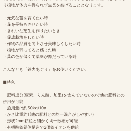
り植物が体力を得られず生長を妨げることとなります。
・元気な苗を育てたい時
・花を長持ちさせたい時
・きれいな芝生を作りたいとき
・促成栽培をしたい時
・作物の品質を向上させ美味しくしたい時
・植物が弱ってると感じた時
・葉の色が薄くて葉脈が際だっている時
こんなとき「鉄力あぐり」をお使いください。
■特色
・肥料成分(窒素、りん酸、加里)を含んでいないので他の肥料との
併用が可能
・施用量は約50kg/10a
・かさ比重約1(他の肥料との均一混合がしやすい)
・形状2mm顆粒と細かく均一散布が可能
・有機酸鉄錯体構造で2価鉄イオンを供給