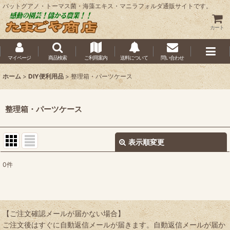
バットグアノ・トーマス菌・海藻エキス・マニラフォルダ通販サイトです。
カート
マイページ
商品検索
ご利用案内
送料について
問い合わせ
ホーム
>
DIY便利用品
>
整理箱・パーツケース
整理箱・パーツケース
表示順変更
閉じる
0
件
表示数
:
並び順
:
【ご注文確認メールが届かない場合】
ご注文後はすぐに自動返信メールが届きます。自動返信メールが届か
絞り込む