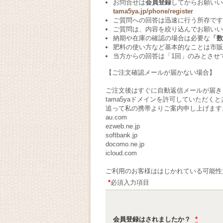
お問合せは
会員登録
してからお願い
tama5ya.jp/phone/register
ご質問への回答は迅速に行う所存です
ご質問は、内容を絞り込んでお願いい
納期や在庫の確認の場合は必要な
「数
肥料の使い方など基本的なことは市販
当方からの回答は「1回」のみとさせ
【ご注文確認メールが届かない場合】
ご注文後はすぐに自動返信メールが届き
tama5yaドメインを許可していただ
追って私の携帯よりご案内申し上げます
au.com
ezweb.ne.jp
softbank.jp
docomo.ne.jp
icloud.com
ご利用のお客様ははじかれている可能性大です。
*
必須入力項目
会員登録はされましたか？
*