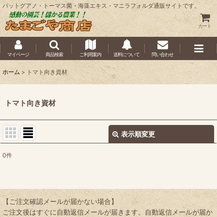
バットグアノ・トーマス菌・海藻エキス・マニラフォルダ通販サイトです。
カート
マイページ
商品検索
ご利用案内
送料について
問い合わせ
ホーム
>
トマト向き資材
トマト向き資材
表示順変更
閉じる
0
件
表示数
:
並び順
:
【ご注文確認メールが届かない場合】
ご注文後はすぐに自動返信メールが届きます。自動返信メールが届か
絞り込む