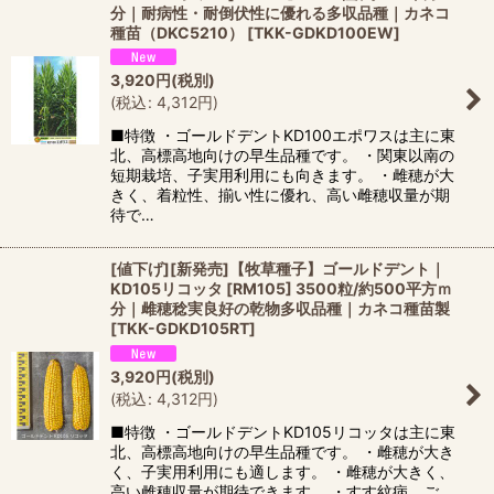
並び順
:
分｜耐病性・耐倒伏性に優れる多収品種｜カネコ
種苗（DKC5210）
[
TKK-GDKD100EW
]
絞り込む
3,920
円
(税別)
(
税込
:
4,312
円
)
■特徴 ・ゴールドデントKD100エポワスは主に東
北、高標高地向けの早生品種です。 ・関東以南の
短期栽培、子実用利用にも向きます。 ・雌穂が大
きく、着粒性、揃い性に優れ、高い雌穂収量が期
待で…
[値下げ][新発売]【牧草種子】ゴールドデント｜
KD105リコッタ [RM105] 3500粒/約500平方ｍ
分｜雌穂稔実良好の乾物多収品種｜カネコ種苗製
[
TKK-GDKD105RT
]
3,920
円
(税別)
(
税込
:
4,312
円
)
■特徴 ・ゴールドデントKD105リコッタは主に東
北、高標高地向けの早生品種です。 ・雌穂が大き
く、子実用利用にも適します。 ・雌穂が大きく、
高い雌穂収量が期待できます。 ・すす紋病、ご