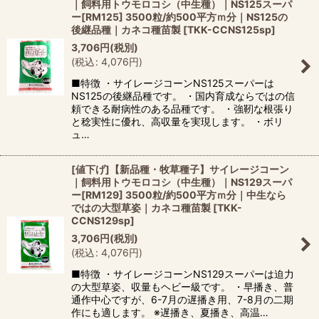
｜飼料用トウモロコシ（中生種）｜NS125スーパ
ー[RM125] 3500粒/約500平方ｍ分｜NS125の
後継品種｜カネコ種苗製
[
TKK-CCNS125sp
]
3,706
円
(税別)
(
税込
:
4,076
円
)
■特徴 ・サイレージコーンNS125スーパーは
NS125の後継品種です。 ・国内育成ならではの信
頼できる耐病性のある品種です。 ・強靭な根張り
と稔実性に優れ、高収量を実現します。 ・ボリ
ュ…
[値下げ]【新品種・牧草種子】サイレージコーン
｜飼料用トウモロコシ（中生種）｜NS129スーパ
ー[RM129] 3500粒/約500平方ｍ分｜中生なら
ではの大型草姿｜カネコ種苗製
[
TKK-
CCNS129sp
]
3,706
円
(税別)
(
税込
:
4,076
円
)
■特徴 ・サイレージコーンNS129スーパーは迫力
の大型草姿、収量もヘビー級です。 ・早播き、普
通作中心ですが、6-7月の遅播き用、7-8月の二期
作にも適します。 ※遅播き、夏播き、高温…