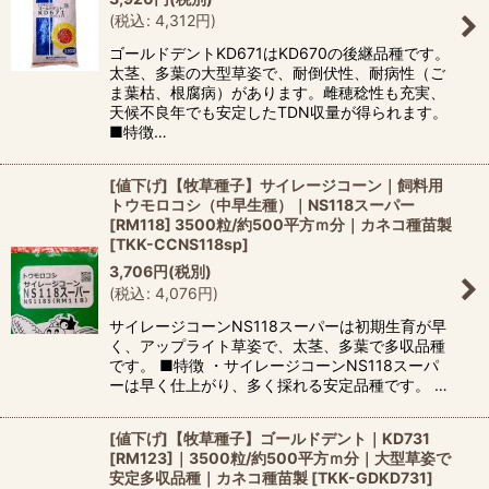
(
税込
:
4,312
円
)
ゴールドデントKD671はKD670の後継品種です。
太茎、多葉の大型草姿で、耐倒伏性、耐病性（ご
ま葉枯、根腐病）があります。雌穂稔性も充実、
天候不良年でも安定したTDN収量が得られます。
■特徴…
[値下げ]【牧草種子】サイレージコーン｜飼料用
トウモロコシ（中早生種）｜NS118スーパー
[RM118] 3500粒/約500平方ｍ分｜カネコ種苗製
[
TKK-CCNS118sp
]
3,706
円
(税別)
(
税込
:
4,076
円
)
サイレージコーンNS118スーパーは初期生育が早
く、アップライト草姿で、太茎、多葉で多収品種
です。 ■特徴 ・サイレージコーンNS118スーパ
ーは早く仕上がり、多く採れる安定品種です。 …
[値下げ]【牧草種子】ゴールドデント｜KD731
[RM123]｜3500粒/約500平方ｍ分｜大型草姿で
安定多収品種｜カネコ種苗製
[
TKK-GDKD731
]