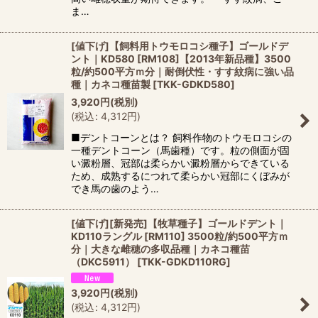
ま…
[値下げ]【飼料用トウモロコシ種子】ゴールドデ
ント｜KD580 [RM108]【2013年新品種】3500
粒/約500平方ｍ分｜耐倒伏性・すす紋病に強い品
種｜カネコ種苗製
[
TKK-GDKD580
]
3,920
円
(税別)
(
税込
:
4,312
円
)
■デントコーンとは？ 飼料作物のトウモロコシの
一種デントコーン（馬歯種）です。粒の側面が固
い澱粉層、冠部は柔らかい澱粉層からできている
ため、成熟するにつれて柔らかい冠部にくぼみが
でき馬の歯のよう…
[値下げ][新発売]【牧草種子】ゴールドデント｜
KD110ラングル [RM110] 3500粒/約500平方ｍ
分｜大きな雌穂の多収品種｜カネコ種苗
（DKC5911）
[
TKK-GDKD110RG
]
3,920
円
(税別)
(
税込
:
4,312
円
)