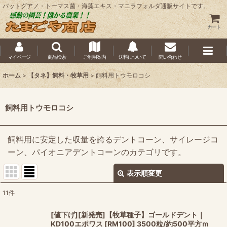
バットグアノ・トーマス菌・海藻エキス・マニラフォルダ通販サイトです。
カート
マイページ
商品検索
ご利用案内
送料について
問い合わせ
ホーム
>
【タネ】飼料・牧草用
>
飼料用トウモロコシ
飼料用トウモロコシ
飼料用に安定した収量を誇るデントコーン、サイレージコ
ーン、パイオニアデントコーンのカテゴリです。
表示順変更
閉じる
11
件
表示数
:
[値下げ][新発売]【牧草種子】ゴールドデント｜
KD100エポワス [RM100] 3500粒/約500平方ｍ