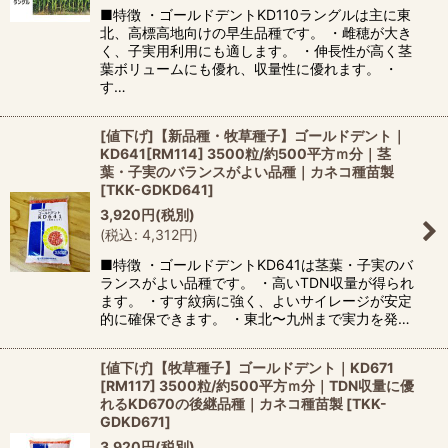
■特徴 ・ゴールドデントKD110ラングルは主に東
北、高標高地向けの早生品種です。 ・雌穂が大き
く、子実用利用にも適します。 ・伸長性が高く茎
葉ボリュームにも優れ、収量性に優れます。 ・
す…
[値下げ]【新品種・牧草種子】ゴールドデント｜
KD641[RM114] 3500粒/約500平方ｍ分｜茎
葉・子実のバランスがよい品種｜カネコ種苗製
[
TKK-GDKD641
]
3,920
円
(税別)
(
税込
:
4,312
円
)
■特徴 ・ゴールドデントKD641は茎葉・子実のバ
ランスがよい品種です。 ・高いTDN収量が得られ
ます。 ・すす紋病に強く、よいサイレージが安定
的に確保できます。 ・東北〜九州まで実力を発…
[値下げ]【牧草種子】ゴールドデント｜KD671
[RM117] 3500粒/約500平方ｍ分｜TDN収量に優
れるKD670の後継品種｜カネコ種苗製
[
TKK-
GDKD671
]
3,920
円
(税別)