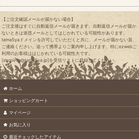
【ご注文確認メールが届かない場合】
ご注文後はすぐに自動返信メールが届きます。自動返信メールが届か
ないときは迷惑メールとしてはじかれている可能性があります。
tama5yaドメインを許可していただくと共に、メールが届かない旨、
ご連絡ください。追って携帯よりご案内申し上げます。特にezwebご
利用のお客様ははじかれている可能性大です。
[shopinfo@tama5ya.jp]を受信リストに登録してください。
ホーム
ショッピングカート
マイページ
お気に入り
最近チェックしたアイテム