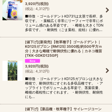
3,920
円
(税別)
(
税込
:
4,312
円
)
■特徴 ・ゴールドデントKD731は太茎で長稈、多
収です。 ・葉幅広く非常にリーフィーで非常にボ
リューム感のある草姿です。 ・雌穂も大きくTDN
多収です。 ・耐病性（ごま葉枯、紋枯）に優れ…
[値下げ][新発売]【牧草種子】ゴールドデント｜
KD125ガプロン [RM125] 3500粒/約500平方ｍ
分｜大きな雌穂で耐倒伏性に優れる｜カネコ種苗
[
TKK-GDKD125GP
]
3,920
円
(税別)
(
税込
:
4,312
円
)
■特徴 ・ゴールドデントKD125ガプロンは大きな
雌穂で、耐倒伏性にすぐれる多収品種です。 ・ア
ップライトでボリュームある草姿で、茎葉収量、
雌穂の着粒性にすぐれます。 ・耐倒伏性、耐病性
にも…
[値下げ]【新品種・牧草種子】サイレージコーン