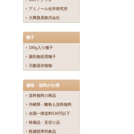
アミノール化学研究所
大興貿易株式会社
種子
100g入り種子
薬剤無処理種子
天敵温存植物
価格・送料がお得
送料無料の商品
沖縄県・離島も送料無料
全国一律送料530円以下
特価品・見切り品
軽減税率対象品