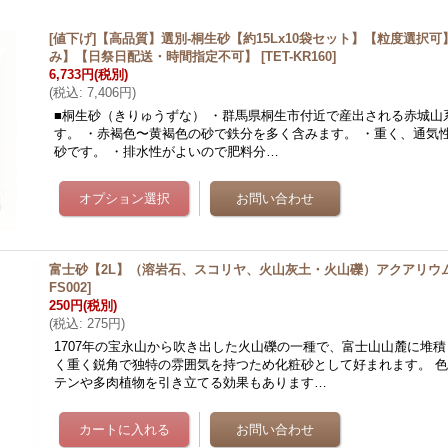
[値下げ]【高品質】選別-桐生砂【約15Lx10袋セット】【粒度選択
み】【日祭日配送・時間指定不可】
[
TET-KR160
]
6,733円
(税別)
(
税込
:
7,406円
)
■桐生砂（きりゅうずな） ・群馬県桐生市付近で産出される赤城山
す。 ・赤褐色〜黄褐色の砂で鉄分を多く含みます。 ・重く、通気
砂です。 ・排水性がよいので肥料分…
富士砂【2L】（溶岩石、スコリヤ、火山灰土・火山礫）アクアリウ
FS002
]
250円
(税別)
(
税込
:
275円
)
1707年の宝永山から吹き出した火山礫の一種で、富士山山麓に堆積
く重く鋭角で独特の雰囲気を持つため化粧砂として好まれます。 
テンや多肉植物を引き立てる効果もあります…