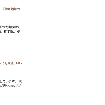
可】【陸送地域の
系の火山砂礫で
性、排水性が良い
ムにも最適
[
TJE-
しています。 硬
色が黒いためサボ