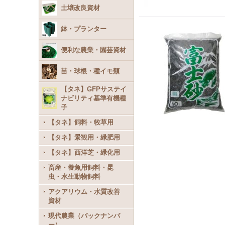
土壌改良資材
鉢・プランター
便利な農業・園芸資材
苗・球根・種イモ類
【タネ】GFPサステイ
ナビリティ基準有機種
子
【タネ】飼料・牧草用
【タネ】景観用・緑肥用
【タネ】西洋芝・緑化用
畜産・養魚用飼料・昆
虫・水生動物飼料
アクアリウム・水質改善
資材
現代農業（バックナンバ
ー）