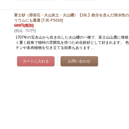
富士砂（溶岩石・火山灰土・火山礫）【10L】鉄分を含んだ排水性
リウムにも最適
[
TJE-FS010
]
689円
(税別)
(
税込
:
757円
)
1707年の宝永山から吹き出した火山礫の一種で、富士山山麓に堆積
く重く鋭角で独特の雰囲気を持つため化粧砂として好まれます。 
テンや多肉植物を引き立てる効果もあります…