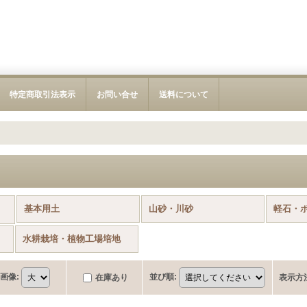
特定商取引法表示
お問い合せ
送料について
基本用土
山砂・川砂
軽石・
水耕栽培・植物工場培地
画像
:
並び順
:
在庫あり
表示方