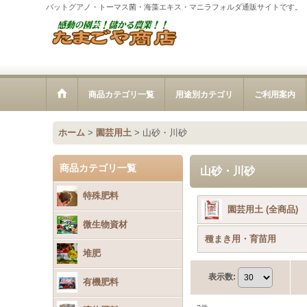
バットグアノ・トーマス菌・海藻エキス・マニラフォルダ通販サイトです。
商品カテゴリ一覧
用途別カテゴリ
ご利用案内
ホーム
>
園芸用土
>
山砂・川砂
商品カテゴリ一覧
山砂・川砂
特殊肥料
園芸用土 (全商品)
微生物資材
種まき用・育苗用
堆肥
表示数
:
有機肥料