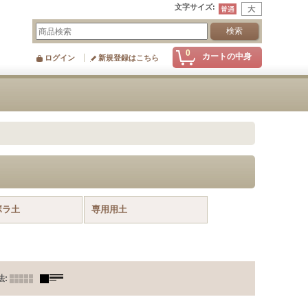
文字サイズ
:
0
カートの中身
ログイン
新規登録はこちら
ボラ土
専用用土
法
: