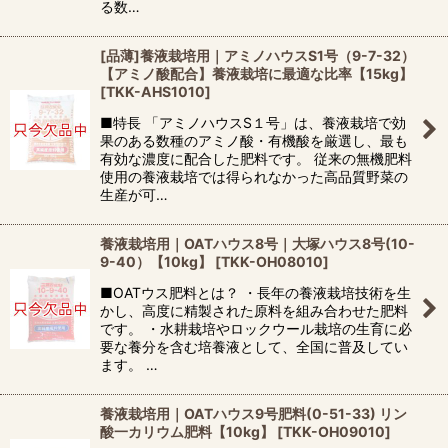
る数…
[品薄]養液栽培用｜アミノハウスS1号（9-7-32）
【アミノ酸配合】養液栽培に最適な比率【15kg】
[
TKK-AHS1010
]
■特長 「アミノハウスS１号」は、養液栽培で効
果のある数種のアミノ酸・有機酸を厳選し、最も
有効な濃度に配合した肥料です。 従来の無機肥料
使用の養液栽培では得られなかった高品質野菜の
生産が可…
養液栽培用｜OATハウス8号｜大塚ハウス8号(10-
9-40）【10kg】
[
TKK-OH08010
]
■OATウス肥料とは？ ・長年の養液栽培技術を生
かし、高度に精製された原料を組み合わせた肥料
です。 ・水耕栽培やロックウール栽培の生育に必
要な養分を含む培養液として、全国に普及してい
ます。 …
養液栽培用｜OATハウス9号肥料(0-51-33) リン
酸一カリウム肥料【10kg】
[
TKK-OH09010
]