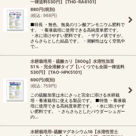
一律送料530円】
[
THG-RA6101
]
880
円
(税別)
(
税込
:
968
円
)
■特長 ・無色、無臭のリン酸アンモニウム肥料で
す。 ・養液栽培に使用できる高純度単肥です。
・水に溶けやすい肥料です。 ・ザラメ状ですが、
さらさらとした結晶です。 ・潮解性はなく空気中
で…
水耕栽培用・硫酸カリ【800g】水溶性加里
51％・完全溶解タイプ【いくつでも全国一律送料
530円】
[
TAO-HPK5101
]
690
円
(税別)
(
税込
:
759
円
)
この硫酸加里は水にさっと完全に溶ける水耕栽
培・養液栽培に使える製品です。 ■特徴 ・養液栽
培に使用できる高純度単肥です。 ・水に溶けやす
い肥料です。 ・さらさらとしたパウダーシュガー
の…
水耕栽培用-硫酸マグネシウム16【水溶性苦土