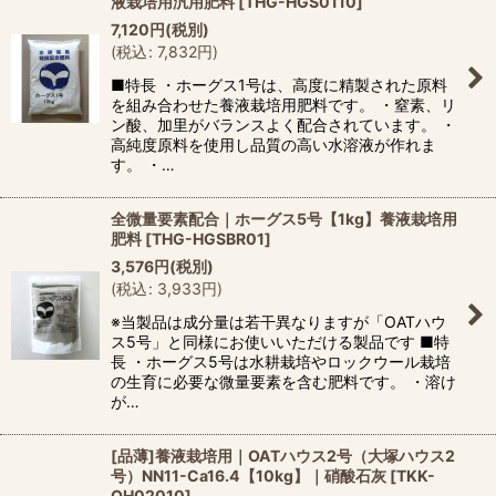
液栽培用汎用肥料
[
THG-HGS0110
]
7,120
円
(税別)
(
税込
:
7,832
円
)
■特長 ・ホーグス1号は、高度に精製された原料
を組み合わせた養液栽培用肥料です。 ・窒素、リ
ン酸、加里がバランスよく配合されています。 ・
高純度原料を使用し品質の高い水溶液が作れま
す。 ・…
全微量要素配合｜ホーグス5号【1kg】養液栽培用
肥料
[
THG-HGSBR01
]
3,576
円
(税別)
(
税込
:
3,933
円
)
※当製品は成分量は若干異なりますが「OATハウ
ス5号」と同様にお使いいただける製品です ■特
長 ・ホーグス5号は水耕栽培やロックウール栽培
の生育に必要な微量要素を含む肥料です。 ・溶け
が…
[品薄]養液栽培用｜OATハウス2号（大塚ハウス2
号）NN11-Ca16.4【10kg】｜硝酸石灰
[
TKK-
OH02010
]