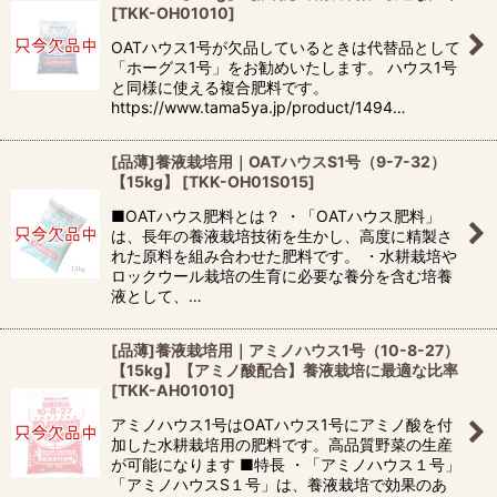
[
TKK-OH01010
]
OATハウス1号が欠品しているときは代替品として
「ホーグス1号」をお勧めいたします。 ハウス1号
と同様に使える複合肥料です。
https://www.tama5ya.jp/product/1494…
[品薄]養液栽培用｜OATハウスS1号（9-7-32）
【15kg】
[
TKK-OH01S015
]
■OATハウス肥料とは？ ・「OATハウス肥料」
は、長年の養液栽培技術を生かし、高度に精製さ
れた原料を組み合わせた肥料です。 ・水耕栽培や
ロックウール栽培の生育に必要な養分を含む培養
液として、…
[品薄]養液栽培用｜アミノハウス1号（10-8-27）
【15kg】【アミノ酸配合】養液栽培に最適な比率
[
TKK-AH01010
]
アミノハウス1号はOATハウス1号にアミノ酸を付
加した水耕栽培用の肥料です。高品質野菜の生産
が可能になります ■特長 ・「アミノハウス１号」
「アミノハウスS１号」は、養液栽培で効果のあ