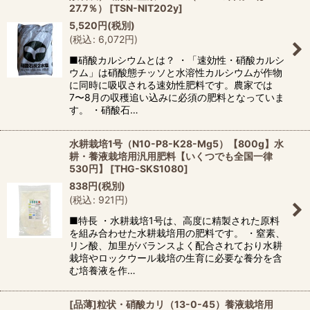
並び順
:
27.7％）
[
TSN-NIT202y
]
5,520
円
(税別)
(
税込
:
6,072
円
)
絞り込む
■硝酸カルシウムとは？ ・「速効性・硝酸カルシ
ウム」は硝酸態チッソと水溶性カルシウムが作物
に同時に吸収される速効性肥料です。農家では
7〜8月の収穫追い込みに必須の肥料となっていま
す。 ・硝酸石…
水耕栽培1号（N10-P8-K28-Mg5）【800g】水
耕・養液栽培用汎用肥料【いくつでも全国一律
530円】
[
THG-SKS1080
]
838
円
(税別)
(
税込
:
921
円
)
■特長 ・水耕栽培1号は、高度に精製された原料
を組み合わせた水耕栽培用の肥料です。 ・窒素、
リン酸、加里がバランスよく配合されており水耕
栽培やロックウール栽培の生育に必要な養分を含
む培養液を作…
[品薄]粒状・硝酸カリ（13-0-45）養液栽培用