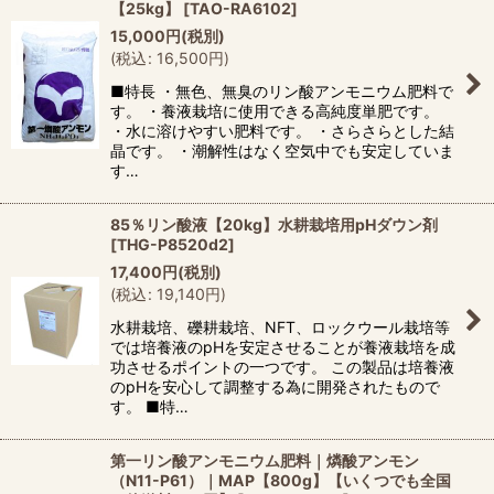
【25kg】
[
TAO-RA6102
]
15,000
円
(税別)
(
税込
:
16,500
円
)
■特長 ・無色、無臭のリン酸アンモニウム肥料で
す。 ・養液栽培に使用できる高純度単肥です。
・水に溶けやすい肥料です。 ・さらさらとした結
晶です。 ・潮解性はなく空気中でも安定していま
す…
85％リン酸液【20kg】水耕栽培用pHダウン剤
[
THG-P8520d2
]
17,400
円
(税別)
(
税込
:
19,140
円
)
水耕栽培、礫耕栽培、NFT、ロックウール栽培等
では培養液のpHを安定させることが養液栽培を成
功させるポイントの一つです。 この製品は培養液
のpHを安心して調整する為に開発されたもので
す。 ■特…
第一リン酸アンモニウム肥料｜燐酸アンモン
（N11-P61）｜MAP【800g】【いくつでも全国