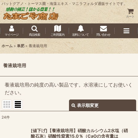
バットグアノ・トーマス菌・海藻エキス・マニラフォルダ通販サイトです。
カート
マイページ
商品検索
ご利用案内
送料について
問い合わせ
ホーム
>
単肥
>
養液栽培用
養液栽培用
養液栽培用の純度の高い製品です。水溶液にしてお使いく
ださい。
表示順変更
閉じる
24
件
表示数
:
[値下げ]【養液栽培用】硝酸カルシウム2水塩（硝
酸石灰）硝酸性窒素15.0％（CaOの含有量は