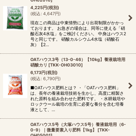
4,225
円
(税別)
(
税込
:
4,647
円
)
現在この商品は中東情勢により出荷制限がかかっ
ております。 お急ぎの場合は、同等に使える「硝
酸石灰4水塩」をご検討ください。 中身はハウス2
号と同じです。 硝酸カルシウム4水塩（硝酸石
灰）【2…
OATハウス3号（13-0-46）【10kg】養液栽培用
硝酸カリ
[
TKK-OH03010
]
6,173
円
(税別)
(
税込
:
6,790
円
)
■OATハウス肥料とは？ ・「OATハウス肥料」
は、長年の養液栽培技術を生かし、高度に精製さ
れた原料を組み合わせた肥料です。 ・水耕栽培や
ロックウール栽培の生育に必要な養分を含む培養
液として、…
OATハウス5号（大塚ハウス5号）養液栽培用（6-
0-9）｜微量要素入り肥料【1kg】
[
TKK-
OH05001
]