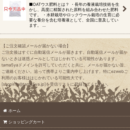
■OATウス肥料とは？ ・長年の養液栽培技術を生
かし、高度に精製された原料を組み合わせた肥料
です。 ・水耕栽培やロックウール栽培の生育に必
要な養分を含む培養液として、全国に普及してい
ます。 …
【ご注文確認メールが届かない場合】
ご注文後はすぐに自動返信メールが届きます。自動返信メールが届か
ないときは迷惑メールとしてはじかれている可能性があります。
tama5yaドメインを許可していただくと共に、メールが届かない旨、
ご連絡ください。追って携帯よりご案内申し上げます。特にezwebご
利用のお客様ははじかれている可能性大です。
[shopinfo@tama5ya.jp]を受信リストに登録してください。
ホーム
ショッピングカート