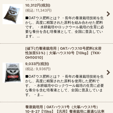
10,312
円
(税別)
(
税込
:
11,343
円
)
■OATウス肥料とは？ ・長年の養液栽培技術を生
かし、高度に精製された原料を組み合わせた肥料
です。 ・水耕栽培やロックウール栽培の生育に必
要な養分を含む培養液として、全国に普及してい
ます。 …
[値下げ]養液栽培用｜OATハウス10号肥料(水溶
性加里53％)｜大塚ハウス10号【10kg】
[
TKK-
OH10010
]
9,033
円
(税別)
(
税込
:
9,936
円
)
■OATウス肥料とは？ ・長年の養液栽培技術を生
かし、高度に精製された原料を使用した肥料で
す。 ・水耕栽培やロックウール栽培の生育に必要
な養分を含む培養液として、全国に普及していま
す。 ・ま…
養液栽培用｜OATハウス1号（大塚ハウス1号）
10-8-27【15kg】【汎用】養液栽培に最適な比率