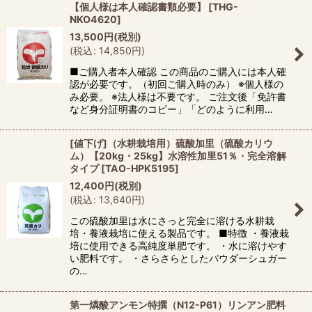
【個人様は本人確認書類必要】
[
THG-
NKO4620
]
13,500
円
(税別)
(
税込
:
14,850
円
)
■ご購入者本人確認 この商品のご購入には本人確
認が必要です。（初回ご購入時のみ） ※個人様の
み必要。 ※法人様は不要です。 ご注文後「免許書
など身分証明書のコピー」「どのように利用…
[値下げ]（水耕栽培用）硫酸加里（硫酸カリウ
ム）【20kg・25kg】水溶性加里51％・完全溶解
タイプ
[
TAO-HPK5195
]
12,400
円
(税別)
(
税込
:
13,640
円
)
この硫酸加里は水にさっと完全に溶ける水耕栽
培・養液栽培に使える製品です。 ■特徴 ・養液栽
培に使用できる高純度単肥です。 ・水に溶けやす
い肥料です。 ・さらさらとしたパウダーシュガー
の…
第一燐酸アンモン特撰（N12-P61）リンアン肥料