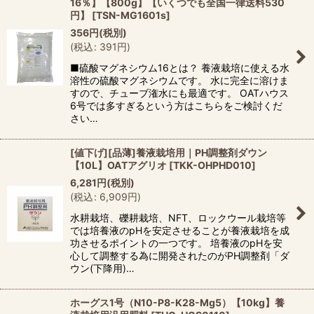
16％】【800g】【いくつでも全国一律送料530
円】
[
TSN-MG1601s
]
356
円
(税別)
(
税込
:
391
円
)
■硫酸マグネシウム16とは？ 養液栽培に使える水
溶性の硫酸マグネシウムです。 水に完全に溶けま
すので、チューブ潅水にも最適です。 OATハウス
6号では多すぎるという方はこちらをご検討くだ
さい…
[値下げ][品薄]養液栽培用｜PH調整剤ダウン
【10L】OATアグリオ
[
TKK-OHPHD010
]
6,281
円
(税別)
(
税込
:
6,909
円
)
水耕栽培、礫耕栽培、NFT、ロックウール栽培等
では培養液のpHを安定させることが養液栽培を成
功させるポイントの一つです。 培養液のpHを安
心して調整する為に開発されたのがPH調整剤「ダ
ウン(下降用)…
ホーグス1号（N10-P8-K28-Mg5）【10kg】養