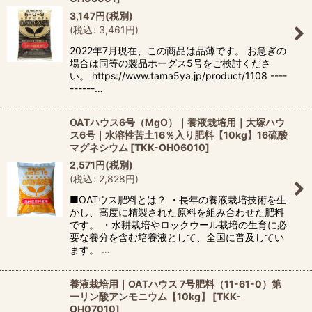
3,147
円
(税別)
(
税込
:
3,461
円
)
2022年7月現在、この商品は品薄です。 お急ぎの
場合は同等の製品ホーグス5号をご検討くださ
い。 https://www.tama5ya.jp/product/1108 ----
------…
OATハウス6号（MgO）｜養液栽培用｜大塚ハウ
ス6号｜水溶性苦土16％入り肥料【10kg】16硫酸
マグネシウム
[
TKK-OH06010
]
2,571
円
(税別)
(
税込
:
2,828
円
)
■OATウス肥料とは？ ・長年の養液栽培技術を生
かし、高度に精製された原料を組み合わせた肥料
です。 ・水耕栽培やロックウール栽培の生育に必
要な養分を含む培養液として、全国に普及してい
ます。 …
養液栽培用｜OATハウス 7号肥料（11-61-0）第
一リン酸アンモニウム【10kg】
[
TKK-
OH07010
]