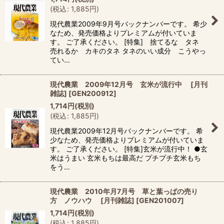
(
税込
:
1,885
円
)
現代農業2009年9月号バックナンバーです。 希少
なため、発売価格よりプレミアムが付いていま
す。 ご了承ください。 [特集] 捨てるな タネ
売れるか カキのタネ タネのいい成分 こうやっ
てい…
現代農業 2009年12月号 玄米が流行中 [月刊
雑誌]
[
GEN200912
]
1,714
円
(税別)
(
税込
:
1,885
円
)
現代農業2009年12月号バックナンバーです。 希
少なため、発売価格よりプレミアムが付いていま
す。 ご了承ください。 [特集]玄米が流行中！ ●玄
米はうまい 玄米もちは最高だ プチプチ玄米もち
をう…
現代農業 2010年月7月号 草と葉っぱの売り
方 ノウハウ [月刊雑誌]
[
GEN201007
]
1,714
円
(税別)
(
税込
:
1,885
円
)