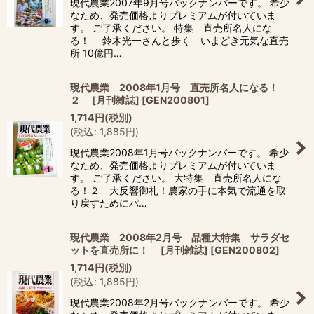
現代農業2007年9月号バックナンバーです。 希少
なため、発売価格よりプレミアムが付いていま
す。 ご了承ください。 特集 直売所名人にな
る！ 鈴木光一さんと歩く いまどき元気な直売
所 10億円…
現代農業 2008年1月号 直売所名人になる！
２ [月刊雑誌]
[
GEN200801
]
1,714
円
(税別)
(
税込
:
1,885
円
)
現代農業2008年1月号バックナンバーです。 希少
なため、発売価格よりプレミアムが付いていま
す。 ご了承ください。 大特集 直売所名人にな
る！２ 大反響御礼！農家の手に本気で流通を取
り戻すためにパ…
現代農業 2008年2月号 品種大特集 サラダセ
ットを直売所に！ [月刊雑誌]
[
GEN200802
]
1,714
円
(税別)
(
税込
:
1,885
円
)
現代農業2008年2月号バックナンバーです。 希少