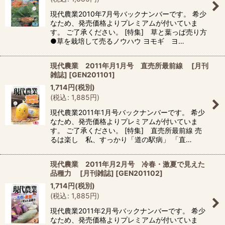
現代農業2010年7月号バックナンバーです。 希少
なため、発売価格よりプレミアムが付いていま
す。 ご了承ください。 [特集] 草と葉っぱ売り方
●草を栽培して売るノウハウ ヨモギ ヨ…
現代農業 2011年月1月号 直売所最前線 [月刊
雑誌]
[
GEN201101
]
1,714
円
(税別)
(
税込
:
1,885
円
)
現代農業2011年1月号バックナンバーです。 希少
なため、発売価格よりプレミアムが付いていま
す。 ご了承ください。 [特集] 直売所最前線 売
るは楽し 私、すっかり「道の駅病」 「直…
現代農業 2011年月2月号 冷春・激夏で見えた
品種力 [月刊雑誌]
[
GEN201102
]
1,714
円
(税別)
(
税込
:
1,885
円
)
現代農業2011年2月号バックナンバーです。 希少
なため、発売価格よりプレミアムが付いていま