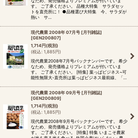
なため、発売価格よりプレミアムが付いていま
す。 ご了承ください。 品種大特集 サラダセッ
トを直売所に！ ●品種選び大特集 今、サラダが
熱い サ…
現代農業 2008年 07月号 [月刊雑誌]
[
GEN200807
]
1,714
円
(税別)
(
税込
:
1,885
円
)
現代農業2008年7月号バックナンバーです。 希少
なため、発売価格よりプレミアムが付いていま
す。 ご了承ください。 [特集] 葉っぱビジネス~可
能性無限大-直売所は葉っぱビジネス最前線、「…
現代農業 2008年 09月号 [月刊雑誌]
[
GEN200809
]
1,714
円
(税別)
(
税込
:
1,885
円
)
現代農業2008年9月号バックナンバーです。 希少
なため、発売価格よりプレミアムが付いていま
す。 ご了承ください。 [特集] 特集 いまこそ農家
が米を売る米を食べる-外国小麦はいらない・農…