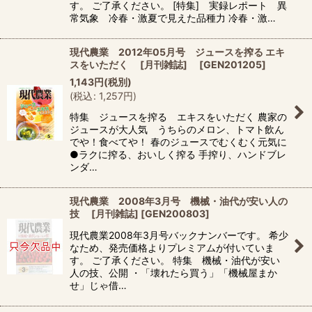
す。 ご了承ください。 [特集] 実録レポート 異
常気象 冷春・激夏で見えた品種力 冷春・激…
現代農業 2012年05月号 ジュースを搾る エキ
スをいただく [月刊雑誌]
[
GEN201205
]
1,143
円
(税別)
(
税込
:
1,257
円
)
特集 ジュースを搾る エキスをいただく 農家の
ジュースが大人気 うちらのメロン、トマト飲ん
でや！食べてや！ 春のジュースでむくむく元気に
●ラクに搾る、おいしく搾る 手搾り、ハンドブレ
ンダ…
現代農業 2008年3月号 機械・油代が安い人の
技 [月刊雑誌]
[
GEN200803
]
現代農業2008年3月号バックナンバーです。 希少
なため、発売価格よりプレミアムが付いていま
す。 ご了承ください。 特集 機械・油代が安い
人の技、公開 ・「壊れたら買う」「機械屋まか
せ」じゃ借…