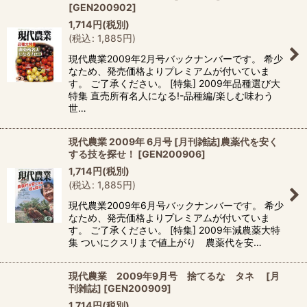
[
GEN200902
]
1,714
円
(税別)
(
税込
:
1,885
円
)
現代農業2009年2月号バックナンバーです。 希少
なため、発売価格よりプレミアムが付いていま
す。 ご了承ください。 [特集] 2009年品種選び大
特集 直売所有名人になる!-品種編/楽しむ味わう
世…
現代農業 2009年 6月号 [月刊雑誌]農薬代を安く
する技を探せ！
[
GEN200906
]
1,714
円
(税別)
(
税込
:
1,885
円
)
現代農業2009年6月号バックナンバーです。 希少
なため、発売価格よりプレミアムが付いていま
す。 ご了承ください。 [特集] 2009年減農薬大特
集 ついにクスリまで値上がり 農薬代を安…
現代農業 2009年9月号 捨てるな タネ [月
刊雑誌]
[
GEN200909
]
1,714
円
(税別)