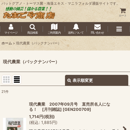
バットグアノ・トーマス菌・海藻エキス・マニラフォルダ通販サイトです。
カート
マイページ
商品検索
ご利用案内
送料について
問い合わせ
ホーム
>
現代農業（バックナンバー）
現代農業（バックナンバー）
表示順変更
閉じる
21
件
表示数
:
現代農業 2007年09月号 直売所名人にな
る！ [月刊雑誌]
[
GEN200709
]
並び順
:
1,714
円
(税別)
(
税込
:
1,885
円
)
絞り込む