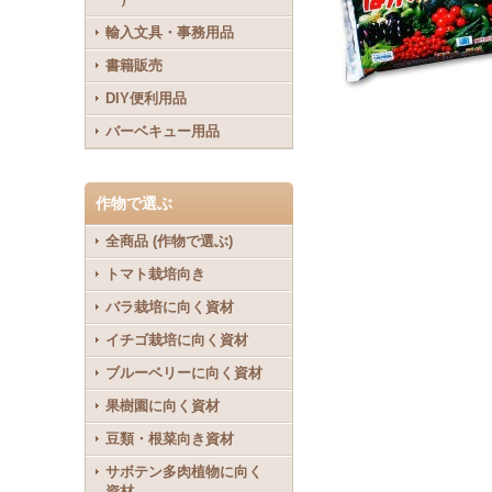
輸入文具・事務用品
書籍販売
DIY便利用品
バーベキュー用品
作物で選ぶ
全商品 (作物で選ぶ)
トマト栽培向き
バラ栽培に向く資材
イチゴ栽培に向く資材
ブルーベリーに向く資材
果樹園に向く資材
豆類・根菜向き資材
サボテン多肉植物に向く
資材