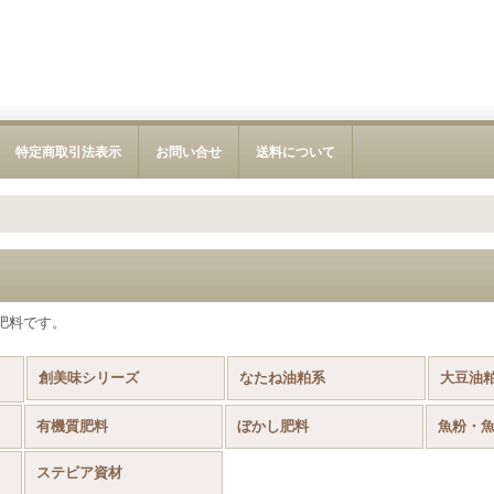
特定商取引法表示
お問い合せ
送料について
肥料です。
創美味シリーズ
なたね油粕系
大豆油
有機質肥料
ぼかし肥料
魚粉・
ステビア資材