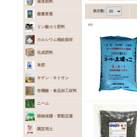
液体肥料
表示数
:
微量要素
4
件
リン酸カリ肥料
カルシウム補給資材
化成肥料
単肥
キチン・キトサン
有機酸・食品加工材料
ニーム
植物保護・害獣忌避
園芸用土