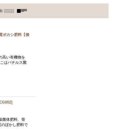
法
:
機資質ボカシ肥料【個
の高い有機物を
っこはバチルス菌
CG002
]
燥菌体肥料、骨
質のぼかし肥料で