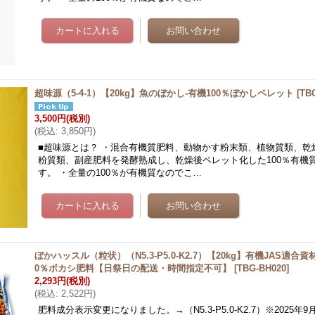
超味源（5-4-1）【20kg】魚のぼかし-有機100％ぼかしペレット
[
TB
3,500円
(税別)
(
税込
:
3,850円
)
■超味源とは？ ・混合有機質肥料、動物かす粉末類、植物質類、乾
粉質類、副産肥料を発酵熟成し、乾燥後ペレット化した100％有機
す。 ・全量の100％が有機質なのでこ…
ぼかハッスル（粒状）（N5.3-P5.0-K2.7）【20kg】有機JAS適合
0％ボカシ肥料【日祭日の配送・時間指定不可】
[
TBG-BH020
]
2,293円
(税別)
(
税込
:
2,522円
)
肥料成分表示変更になりました。→（N5.3-P5.0-K2.7）※2025年