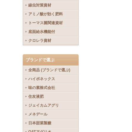
線虫対策資材
アミノ酸が効く肥料
トーマス菌関連資材
底面給水機能付
クロレラ資材
ブランドで選ぶ
全商品 (ブランドで選ぶ)
ハイポネックス
味の素株式会社
住友液肥
ジェイカムアグリ
メネデール
日本甜菜製糖
OATアグリオ