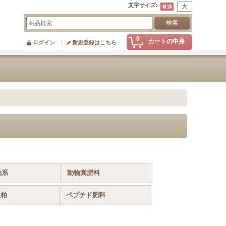
文字サイズ
:
0
カートの中身
ログイン
新規登録はこちら
粕系
動物糞肥料
魚粕
ペプチド肥料