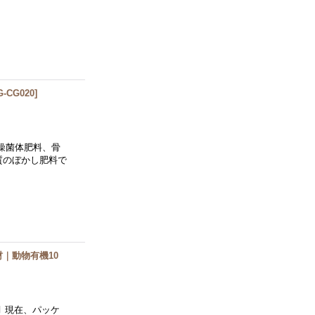
G-CG020
]
燥菌体肥料、骨
質のぼかし肥料で
資材｜動物有機10
9月 現在、パッケ