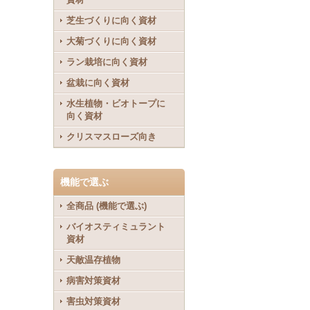
芝生づくりに向く資材
大菊づくりに向く資材
ラン栽培に向く資材
盆栽に向く資材
水生植物・ビオトープに
向く資材
クリスマスローズ向き
機能で選ぶ
全商品 (機能で選ぶ)
バイオスティミュラント
資材
天敵温存植物
病害対策資材
害虫対策資材