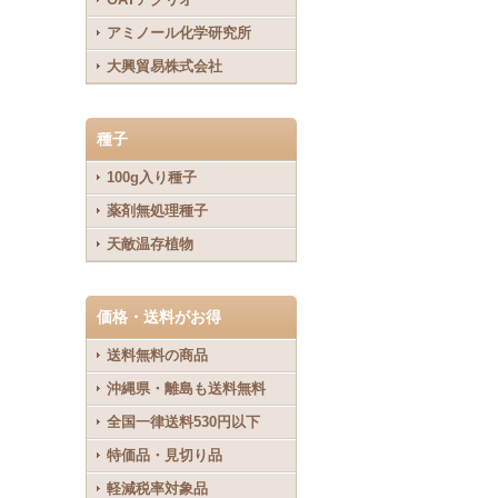
アミノール化学研究所
大興貿易株式会社
種子
100g入り種子
薬剤無処理種子
天敵温存植物
価格・送料がお得
送料無料の商品
沖縄県・離島も送料無料
全国一律送料530円以下
特価品・見切り品
軽減税率対象品