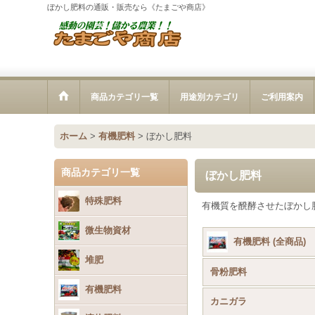
ぼかし肥料の通販・販売なら《たまごや商店》
商品カテゴリ一覧
用途別カテゴリ
ご利用案内
ホーム
>
有機肥料
>
ぼかし肥料
商品カテゴリ一覧
ぼかし肥料
特殊肥料
有機質を醗酵させたぼかし
微生物資材
有機肥料 (全商品)
堆肥
骨粉肥料
有機肥料
カニガラ