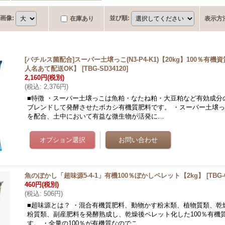
画像
:
並び順
:
在庫あり
表示方
[バチルス菌配合]スーパー土壌っこ(N3-P4-K1)【20kg】100％有
人名あて配送OK】
[
TBG-SD34120
]
2,160円
(税別)
(
税込
:
2,376円
)
■特徴 ・スーパー土壌っこは魚粕・なたね粕・大豆粕など有効成分
ブレンドして発酵させたボカシ有機質肥料です。 ・スーパー土壌
を配合、土中において有益な微生物が活発に…
魚のぼかし「超味源5-4-1」有機100％ぼかしペレット【2kg】
[
TBG-
460円
(税別)
(
税込
:
506円
)
■超味源とは？ ・混合有機質肥料、動物かす粉末類、植物質類、乾
粉質類、副産肥料を発酵熟成し、乾燥後ペレット化した100％有機
す。 ・全量の100％が有機質なのでこ…