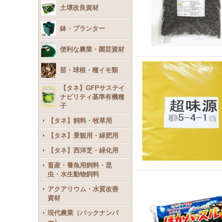
土壌改良資材
鉢・プランター
便利な農業・園芸資材
苗・球根・種イモ類
【タネ】GFPサステイ
ナビリティ基準有機種
子
【タネ】飼料・牧草用
【タネ】景観用・緑肥用
【タネ】西洋芝・緑化用
畜産・養魚用飼料・昆
虫・水生動物飼料
アクアリウム・水質改善
資材
現代農業（バックナンバ
ー）