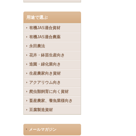
用途で選ぶ
有機JAS適合資材
有機JAS適合農薬
永田農法
花卉・鉢苗生産向き
造園・緑化業向き
生産農家向き資材
アクアリウム向き
爬虫類飼育に向く資材
畜産農家、養魚業様向き
豆腐製造資材
メールマガジン