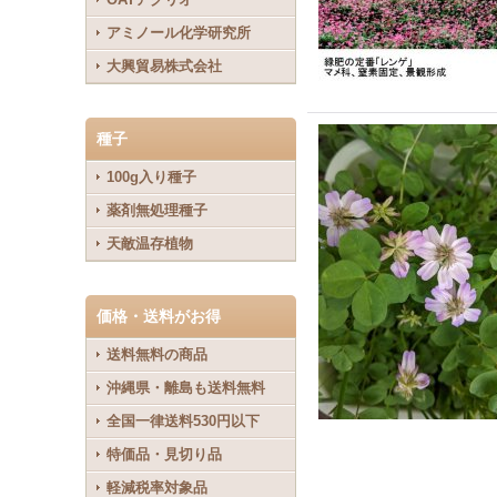
アミノール化学研究所
大興貿易株式会社
種子
100g入り種子
薬剤無処理種子
天敵温存植物
価格・送料がお得
送料無料の商品
沖縄県・離島も送料無料
全国一律送料530円以下
特価品・見切り品
軽減税率対象品