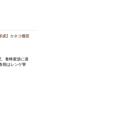
形成】カネコ種苗
肥、養蜂蜜源に適
春期はレンゲ華