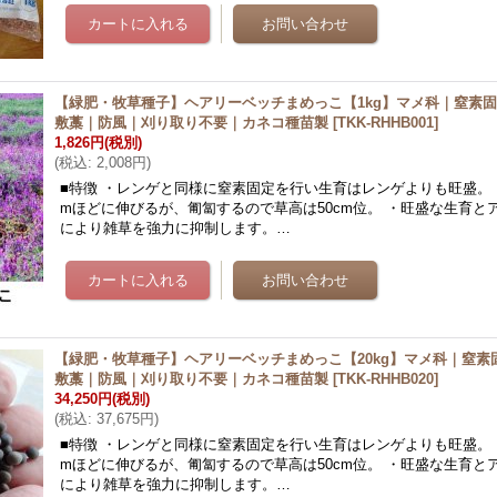
【緑肥・牧草種子】ヘアリーベッチまめっこ【1kg】マメ科｜窒素
敷藁｜防風｜刈り取り不要｜カネコ種苗製
[
TKK-RHHB001
]
1,826円
(税別)
(
税込
:
2,008円
)
■特徴 ・レンゲと同様に窒素固定を行い生育はレンゲよりも旺盛。 
mほどに伸びるが、匍匐するので草高は50cm位。 ・旺盛な生育と
により雑草を強力に抑制します。…
【緑肥・牧草種子】ヘアリーベッチまめっこ【20kg】マメ科｜窒素
敷藁｜防風｜刈り取り不要｜カネコ種苗製
[
TKK-RHHB020
]
34,250円
(税別)
(
税込
:
37,675円
)
■特徴 ・レンゲと同様に窒素固定を行い生育はレンゲよりも旺盛。 
mほどに伸びるが、匍匐するので草高は50cm位。 ・旺盛な生育と
により雑草を強力に抑制します。…