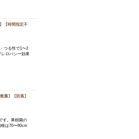
料】【時間指定不
・つる性で1〜2
アレロパシー効果
【敷藁】【防風】
です。果樹園の
は70〜80cm