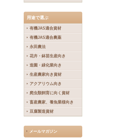
用途で選ぶ
有機JAS適合資材
有機JAS適合農薬
永田農法
花卉・鉢苗生産向き
造園・緑化業向き
生産農家向き資材
アクアリウム向き
爬虫類飼育に向く資材
畜産農家、養魚業様向き
豆腐製造資材
メールマガジン