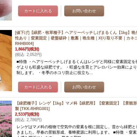
[値下げ]【緑肥・牧草種子】ヘアリーベッチしげまるくん【1kg】
性あり｜窒素固定｜硬盤破砕｜敷藁｜晩生種｜刈り取り不要｜カネ
RHHB004
]
1,866円
(税別)
(
税込
:
2,052円
)
■特徴 ・ヘアリーベッチしげまるくんはレンゲと同様に窒素固定を
ゲよりも旺盛な緑肥です。 ・旺盛な生育とアレロパシー効果によ
制します。 ・冬季のホコリ防止に役立ち…
【緑肥種子】レンゲ【1kg】マメ科【緑肥用】【窒素固定】【景観
製
[
TKK-RHRG001
]
2,533円
(税別)
(
税込
:
2,786円
)
レンゲはマメ科の植物で空気中の窒素を根に固定し、昔から緑肥と
きました。早春の景観形成、養蜂蜜源に利用します。 ■特徴 ・窒