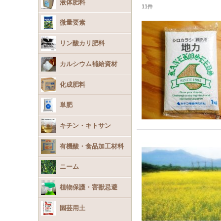
液体肥料
11
件
微量要素
リン酸カリ肥料
カルシウム補給資材
化成肥料
単肥
キチン・キトサン
有機酸・食品加工材料
ニーム
植物保護・害獣忌避
園芸用土