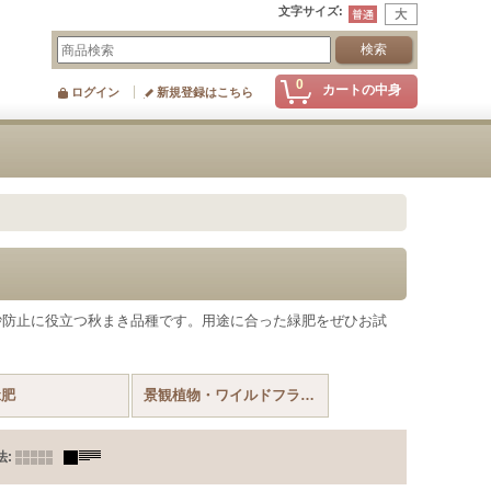
文字サイズ
:
0
カートの中身
ログイン
新規登録はこちら
砂防止に役立つ秋まき品種です。用途に合った緑肥をぜひお試
緑肥
景観植物・ワイルドフラワー
法
: