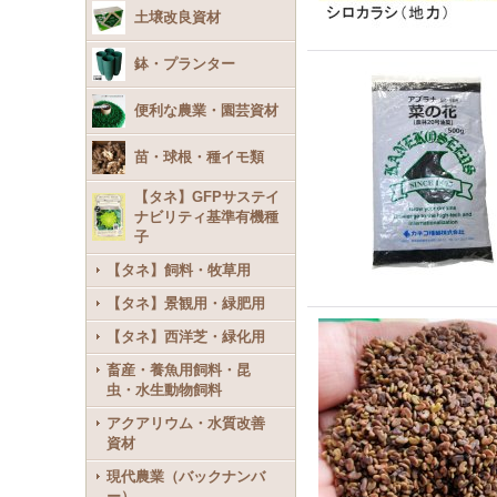
土壌改良資材
鉢・プランター
便利な農業・園芸資材
苗・球根・種イモ類
【タネ】GFPサステイ
ナビリティ基準有機種
子
【タネ】飼料・牧草用
【タネ】景観用・緑肥用
【タネ】西洋芝・緑化用
畜産・養魚用飼料・昆
虫・水生動物飼料
アクアリウム・水質改善
資材
現代農業（バックナンバ
ー）