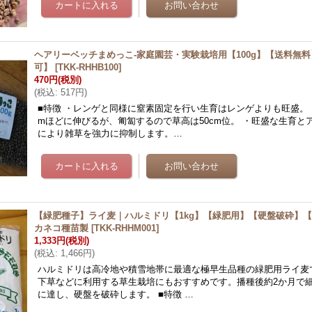
ヘアリーベッチまめっこ-家庭園芸・実験栽培用【100g】【送料無
可】
[
TKK-RHHB100
]
470円
(税別)
(
税込
:
517円
)
■特徴 ・レンゲと同様に窒素固定を行い生育はレンゲよりも旺盛。 
mほどに伸びるが、匍匐するので草高は50cm位。 ・旺盛な生育と
により雑草を強力に抑制します。…
【緑肥種子】ライ麦｜ハルミドリ【1kg】【緑肥用】【硬盤破砕】
カネコ種苗製
[
TKK-RHHM001
]
1,333円
(税別)
(
税込
:
1,466円
)
ハルミドリは高冷地や積雪地帯に最適な極早生品種の緑肥用ライ麦
下草などに利用する草生栽培にもおすすめです。播種後約2か月で細根
に達し、硬盤を破砕します。 ■特徴 …