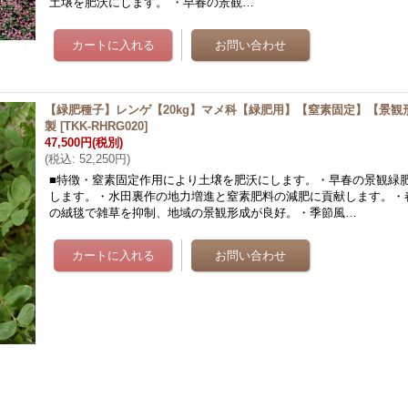
土壌を肥沃にします。 ・早春の景観…
【緑肥種子】レンゲ【20kg】マメ科【緑肥用】【窒素固定】【景観
製
[
TKK-RHRG020
]
47,500円
(税別)
(
税込
:
52,250円
)
■特徴・窒素固定作用により土壌を肥沃にします。・早春の景観緑
します。・水田裏作の地力増進と窒素肥料の減肥に貢献します。・
の絨毯で雑草を抑制、地域の景観形成が良好。・季節風…