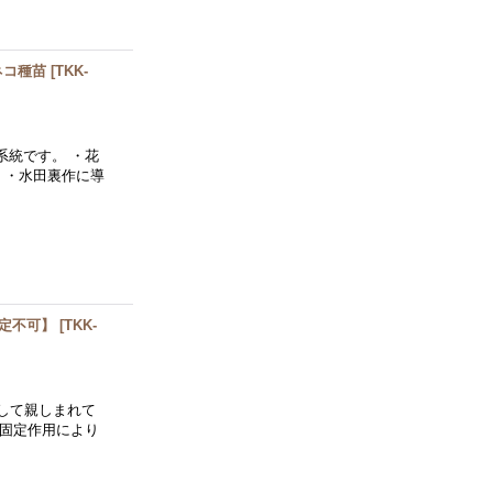
ネコ種苗
[
TKK-
系統です。 ・花
 ・水田裏作に導
指定不可】
[
TKK-
して親しまれて
素固定作用により