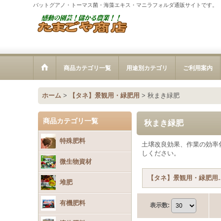
バットグアノ・トーマス菌・海藻エキス・マニラフォルダ通販サイトです。
商品カテゴリ一覧
用途別カテゴリ
ご利用案内
ホーム
>
【タネ】景観用・緑肥用
>
秋まき緑肥
商品カテゴリ一覧
秋まき緑肥
特殊肥料
土壌改良効果、作業の効率
しください。
微生物資材
【タネ】景観用
堆肥
有機肥料
表示数
: