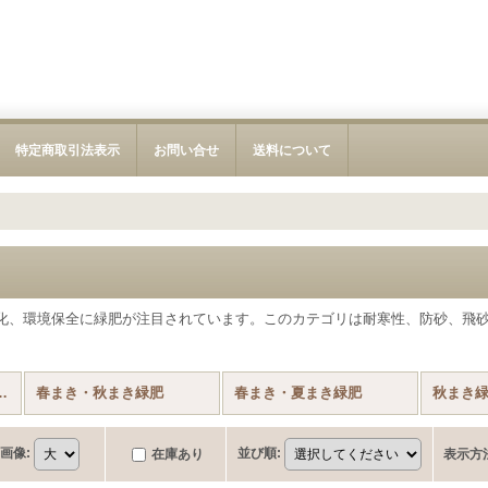
特定商取引法表示
お問い合せ
送料について
化、環境保全に緑肥が注目されています。このカテゴリは耐寒性、防砂、飛
・緑肥用 (全商品)
春まき・秋まき緑肥
春まき・夏まき緑肥
秋まき
画像
:
並び順
:
在庫あり
表示方