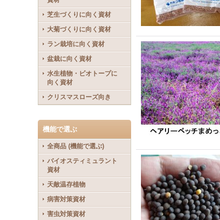
芝生づくりに向く資材
大菊づくりに向く資材
ラン栽培に向く資材
盆栽に向く資材
水生植物・ビオトープに
向く資材
クリスマスローズ向き
機能で選ぶ
全商品 (機能で選ぶ)
バイオスティミュラント
資材
天敵温存植物
病害対策資材
害虫対策資材