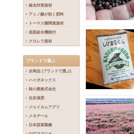
線虫対策資材
アミノ酸が効く肥料
トーマス菌関連資材
底面給水機能付
クロレラ資材
ブランドで選ぶ
全商品 (ブランドで選ぶ)
ハイポネックス
味の素株式会社
住友液肥
ジェイカムアグリ
メネデール
日本甜菜製糖
OATアグリオ