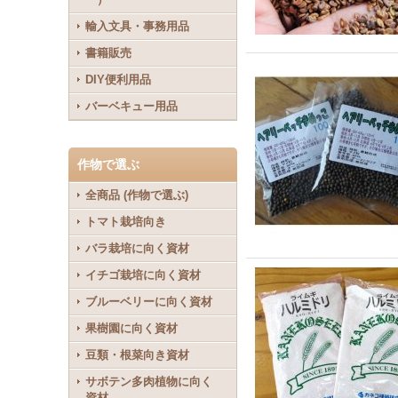
輸入文具・事務用品
書籍販売
DIY便利用品
バーベキュー用品
作物で選ぶ
全商品 (作物で選ぶ)
トマト栽培向き
バラ栽培に向く資材
イチゴ栽培に向く資材
ブルーベリーに向く資材
果樹園に向く資材
豆類・根菜向き資材
サボテン多肉植物に向く
資材