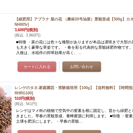
【緑肥用】アブラナ 菜の花 （農林20号油菜）景観形成【500g】カ
NH005r
]
3,600円
(税別)
(
税込
:
3,960円
)
■特徴 ・菜の花には色々な種類がありますが本品は遅咲きで大型の
も大きく豪華な草姿です。 ・春を彩る代表的な景観緑肥作物です。
入後は、水稲作の抑草効果が高く、…
レンゲのタネ-家庭園芸・実験栽培用【100g】【送料無料】【時間
RHRG100
]
510円
(税別)
(
税込
:
561円
)
レンゲはマメ科の植物で空気中の窒素を根に固定し、昔から緑肥と
きました。早春の景観形成、養蜂蜜源に利用します。 ■特徴 ・窒
土壌を肥沃にします。 ・早春の景観…