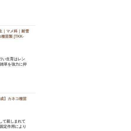
晩生｜マメ科｜耐雪
コ種苗製
[
TKK-
行い生育はレン
り雑草を強力に抑
形成】カネコ種苗
して親しまれて
素固定作用により