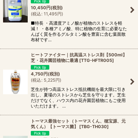
10,450
円
(税別)
(
税込
:
11,495
円
)
■特長 ・高濃度アミノ酸が植物のストレスを軽
減！ ・各種アミノ酸、特に植物の生育に必要なた
んぱく質を作るグルタミン酸を豊富に含む葉面散
布材です…
ヒートファイター｜抗高温ストレス剤【500ml】
芝・花卉園芸植物に最適
[
TTG-HFTR005
]
4,750
円
(税別)
(
税込
:
5,225
円
)
芝生が持つ高温ストレス抵抗機能を最大限に引き
出し、夏場のストレスから芝生を守ります。芝生
だけでなく、ハウス内の花卉園芸植物にもご使用
いただけます。 …
トーマス最強セット（トーマスくん、穂宝源、元
気くん）【トーマス菌】
[
TBG-TH030
]