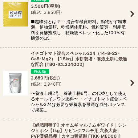
3,500
円
(税別)
(
税込
:
3,850
円
)
■超味源とは？ ・混合有機質肥料、動物かす粉末
類、植物質類、乾燥菌体肥料、骨粉質類、副産肥
料を発酵熟成し、乾燥後ペレット化した100％有
機質のぼ…
イチゴトマト複合スペシャル324（14-8-22-
Ca5-Mg2）【1.5kg】水耕栽培・養液土耕に最適
な配合
[
TBG-ICL324002
]
2,680
円
(税別)
(
税込
:
2,948
円
)
〜養液土耕2号、養液土耕6号、の代替として使え
るオールインワン肥料〜 ・イチゴトマト複合スペ
シャル324は必要な栄養素を最適な成分バランス
で果菜…
【緑肥用種子】オオムギ マルチムギワイド｜シン
ジュボシ【1kg】リビングマルチ用 六条大麦｜
PVP登録品種｜カネコ種苗製
[
TKK-MED001
]