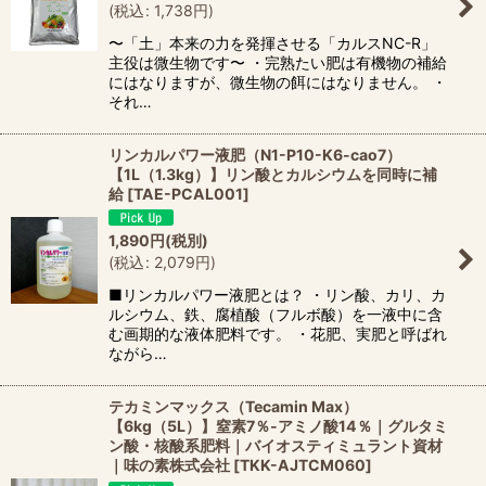
(
税込
:
1,738
円
)
〜「土」本来の力を発揮させる「カルスNC-R」
主役は微生物です〜 ・完熟たい肥は有機物の補給
にはなりますが、微生物の餌にはなりません。 ・
それ…
リンカルパワー液肥（N1-P10-K6-cao7）
【1L（1.3kg）】リン酸とカルシウムを同時に補
給
[
TAE-PCAL001
]
1,890
円
(税別)
(
税込
:
2,079
円
)
■リンカルパワー液肥とは？ ・リン酸、カリ、カ
ルシウム、鉄、腐植酸（フルボ酸）を一液中に含
む画期的な液体肥料です。 ・花肥、実肥と呼ばれ
ながら…
テカミンマックス（Tecamin Max）
【6kg（5L）】窒素7％-アミノ酸14％｜グルタミ
ン酸・核酸系肥料｜バイオスティミュラント資材
｜味の素株式会社
[
TKK-AJTCM060
]