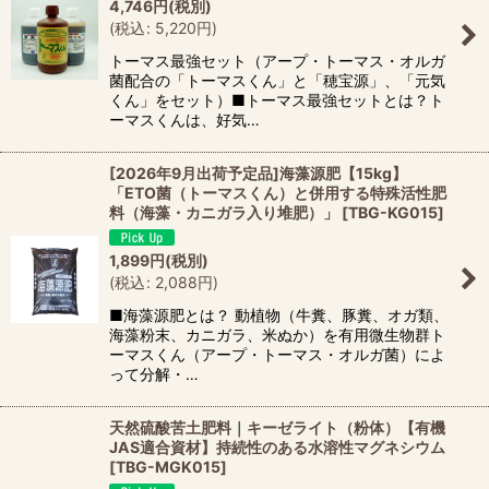
4,746
円
(税別)
(
税込
:
5,220
円
)
トーマス最強セット（アープ・トーマス・オルガ
菌配合の「トーマスくん」と「穂宝源」、「元気
くん」をセット）■トーマス最強セットとは？ト
ーマスくんは、好気…
[2026年9月出荷予定品]海藻源肥【15kg】
「ETO菌（トーマスくん）と併用する特殊活性肥
料（海藻・カニガラ入り堆肥）」
[
TBG-KG015
]
1,899
円
(税別)
(
税込
:
2,088
円
)
■海藻源肥とは？ 動植物（牛糞、豚糞、オガ類、
海藻粉末、カニガラ、米ぬか）を有用微生物群ト
ーマスくん（アープ・トーマス・オルガ菌）によ
って分解・…
天然硫酸苦土肥料｜キーゼライト（粉体）【有機
JAS適合資材】持続性のある水溶性マグネシウム
[
TBG-MGK015
]