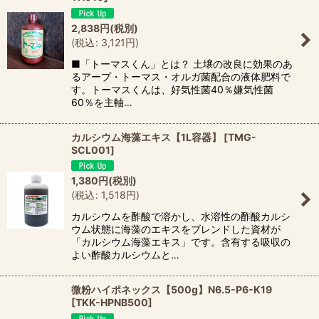
2,838
円
(税別)
(
税込
:
3,121
円
)
■「トーマスくん」とは？ 土壌の改良に効果のあ
るアープ・トーマス・オルガ菌配合の液体肥料で
す。トーマスくんは、好気性菌40％嫌気性菌
60％を主軸…
カルシウム海藻エキス【1L容器】
[
TMG-
SCL001
]
1,380
円
(税別)
(
税込
:
1,518
円
)
カルシウムを酢酸で溶かし、水溶性の酢酸カルシ
ウム状態に海藻のエキスをブレンドした資材が
「カルシウム海藻エキス」です。含有する吸収の
よい酢酸カルシウムと…
微粉ハイポネックス【500g】N6.5-P6-K19
[
TKK-HPNB500
]