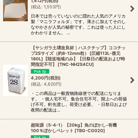
1,412
円
(税別)
(
税込
:
1,553
円
)
日本では売っていないのに隠れた人気のアメリカ
製「マニラフォルダ」です。薄さに加えてそのし
なやかさが人気の秘密です。これは使った人にし
かわかりません。 …
【ヤシガラ土壌改良材｜ハスクチップ】ココチッ
プ2Sサイズ（約8-12mm粒） [圧縮113L-復元
180L]【陸送地域のみ】【日祭日の配送および時
間指定不可】
[
TNC-NH2S4CU
]
4,200
円
(税別)
(
税込
:
4,620
円
)
・この商品は一般貨物路線便での配送になりま
す。 ・個人宅不可。集合住宅不可。階上への荷揚
げ不可。軒先渡し。荷受け必要。 ・日祭日および
夜間の配送は…
超味源（5-4-1）【20kg】魚のぼかし-有機
100％ぼかしペレット
[
TBG-CG020
]