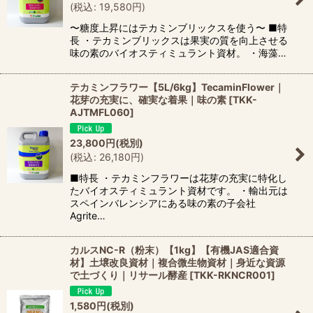
(
税込
:
19,580
円
)
〜糖度上昇にはテカミンブリックスを使う〜 ■特
長 ・テカミンブリックスは果実の質を向上させる
味の素のバイオスティミュラント資材。 ・海藻…
テカミンフラワー【5L/6kg】TecaminFlower｜
花芽の充実に、確実な着果｜味の素
[
TKK-
AJTMFL060
]
23,800
円
(税別)
(
税込
:
26,180
円
)
■特長 ・テカミンフラワーは花芽の充実に特化し
たバイオスティミュラント資材です。 ・輸出元は
スペインバレンシアにある味の素の子会社
Agrite…
カルスNC-R（粉末）【1kg】【有機JAS適合資
材】土壌改良資材｜複合微生物資材｜身近な資源
で土づくり｜リサール酵産
[
TKK-RKNCR001
]
1,580
円
(税別)