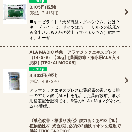
3,105
円
(税別)
(
税込
:
3,415
円
)
■キーゼライト「天然硫酸マグネシウム」とは？
キーゼライトは、ドイツはハートザルツの鉱床か
ら産出される天然の苦土（マグネシウム）肥料で
す。キーゼ…
ALA MAGIC 特急｜アラマジックエキスプレス
（14-5-9）【5kg】[葉面散布・潅水用ALA入り
肥料]
[
TBG-ALMGC05
]
4,432
円
(税別)
(
税込
:
4,875
円
)
アラマジックエキスプレスは葉緑素の素となる唯
一のアミノ酸【ALA】を配合した葉面散布、潅水
用指定配合肥料です。8個のALA＋Mg(マグネシウ
ム)→葉緑…
《葉色改善・根張り強化》鉄力あくあF10【1L】
植物活性材-光合成に必須の2価鉄イオンを速攻で
供給
[
TKK-TAQF101
]