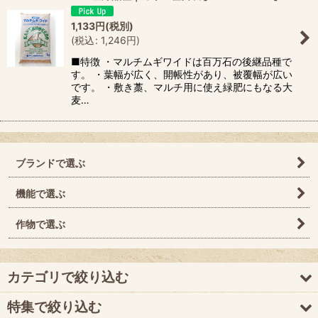
1,133
円
(税別)
(
税込
:
1,246
円
)
■特徴 ・マルチムギワイドは百万石の後継品種で
す。 ・葉幅が広く、開帳性があり、被覆幅が広い
です。 ・敷き藁、マルチ用に使え緑肥にもなる大
麦…
ブランドで選ぶ
機能で選ぶ
作物で選ぶ
カテゴリで絞り込む
特集で絞り込む