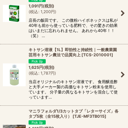
1,091
円
(税別)
(
税込
:
1,200
円
)
店長の飯田です。 この微粉ハイポネックスは私が
40年も前から使っている肥料で、その驚きの効果
はいまだに忘れられません。 あれから40年！！
（笑） …
キトサン溶液【1L】即効性と持続性｜一般農業園
芸用キトサン農法で品質向上
[
TCS-2010001
]
1,625
円
(税別)
(
税込
:
1,787
円
)
当店オリジナルのキトサン溶液です。 食用醸造酢
と大手メーカー製の高価なキトサン粉末を使用し
ています。 分子量の異なるキトサンを混合して使
っています…
マニラフォルダ1/3カットタブ「レターサイズ」各
タブ5枚（全15枚入り）
[
TJE-MF3TB015
]