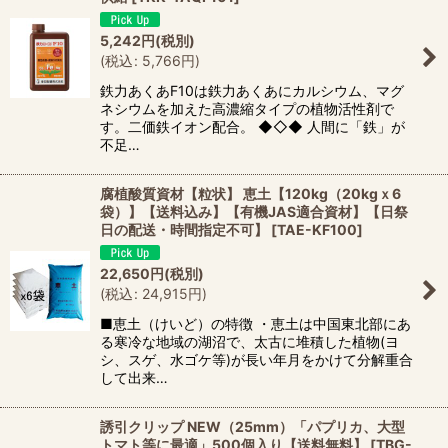
5,242
円
(税別)
(
税込
:
5,766
円
)
鉄力あくあF10は鉄力あくあにカルシウム、マグ
ネシウムを加えた高濃縮タイプの植物活性剤で
す。二価鉄イオン配合。 ◆◇◆ 人間に「鉄」が
不足…
腐植酸質資材【粒状】 恵土【120kg（20kgｘ6
袋）】【送料込み】【有機JAS適合資材】【日祭
日の配送・時間指定不可】
[
TAE-KF100
]
22,650
円
(税別)
(
税込
:
24,915
円
)
■恵土（けいど）の特徴 ・恵土は中国東北部にあ
る寒冷な地域の湖沼で、太古に堆積した植物(ヨ
シ、スゲ、水ゴケ等)が長い年月をかけて分解重合
して出来…
誘引クリップ NEW（25mm）「パプリカ、大型
トマト等に最適」500個入り【送料無料】
[
TBG-