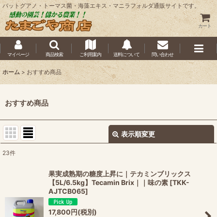
バットグアノ・トーマス菌・海藻エキス・マニラフォルダ通販サイトです。
カート
マイページ
商品検索
ご利用案内
送料について
問い合わせ
ホーム
>
おすすめ商品
おすすめ商品
表示順変更
閉じる
23
件
表示数
:
果実成熟期の糖度上昇に｜テカミンブリックス
【5L/6.5kg】Tecamin Brix｜｜味の素
[
TKK-
並び順
:
AJTCB065
]
17,800
円
(税別)
絞り込む