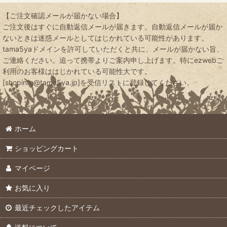
特殊肥料
【ご注文確認メールが届かない場合】
特価品・見切り品
ご注文後はすぐに自動返信メールが届きます。自動返信メールが届か
ないときは迷惑メールとしてはじかれている可能性があります。
微生物資材
送料無料の商品
tama5yaドメインを許可していただくと共に、メールが届かない旨、
ご連絡ください。追って携帯よりご案内申し上げます。特にezwebご
沖縄県・離島も送料無料
利用のお客様ははじかれている可能性大です。
堆肥
[shopinfo@tama5ya.jp]を受信リストに登録してください。
有機JAS適合資材
有機肥料
トマト栽培向き
ホーム
バラ栽培に向く資材
液体肥料
ショッピングカート
イチゴ栽培に向く資材
マイページ
微量要素
芝生づくりに向く資材
お気に入り
ブルーベリーに向く資材
リン酸カリ肥料
最近チェックしたアイテム
大菊づくりに向く資材