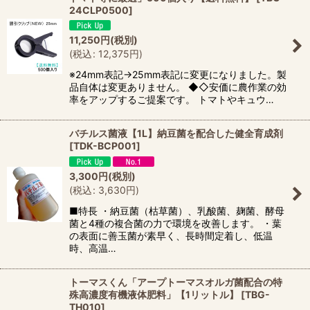
24CLP0500
]
11,250
円
(税別)
(
税込
:
12,375
円
)
※24mm表記→25mm表記に変更になりました。製
品自体は変更ありません。 ◆◇安価に農作業の効
率をアップするご提案です。 トマトやキュウ…
バチルス菌液【1L】納豆菌を配合した健全育成剤
[
TDK-BCP001
]
3,300
円
(税別)
(
税込
:
3,630
円
)
■特長 ・納豆菌（枯草菌）、乳酸菌、麹菌、酵母
菌と4種の複合菌の力で環境を改善します。 ・葉
の表面に善玉菌が素早く、長時間定着し、低温
時、高温…
トーマスくん「アープトーマスオルガ菌配合の特
殊高濃度有機液体肥料」【1リットル】
[
TBG-
TH010
]