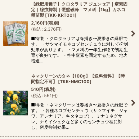
【緑肥用種子】クロタラリア ジュンセア｜窒素固
定｜線虫抑制｜硬盤破砕｜マメ科【1kg】カネコ
種苗製
[
TKK-KRT001
]
2,160
円
(税別)
(
税込
:
2,376
円
)
■特徴 ・クロタラリアは春播き〜夏播きの緑肥で
す。 ・サツマイモネコブセンチュウに対して抑制
効果があります。 ・マメ科の一年生作物で初期生
育が良好です。 ・空中窒素を固定するため、地力
増進…
ネマクリーンのタネ【100g】【送料無料】【時
間指定不可】
[
TKK-NMC100
]
510
円
(税別)
(
税込
:
561
円
)
■特徴 ・ネマクリーンは春播き〜夏播きの緑肥で
す。 ・各種ネコブセンチュウ（サツマイモ、ジャ
ワ、アレナリア、キタネコブ）、ミナミネグサ
レ、ナミイシュクなど多くのセンチュウ種に対
し、密度抑制効果…