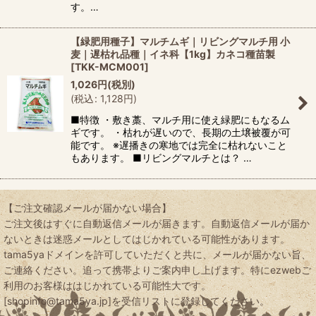
す。…
【緑肥用種子】マルチムギ｜リビングマルチ用 小
麦｜遅枯れ品種｜イネ科【1kg】カネコ種苗製
[
TKK-MCM001
]
1,026
円
(税別)
(
税込
:
1,128
円
)
■特徴 ・敷き藁、マルチ用に使え緑肥にもなるム
ギです。 ・枯れが遅いので、長期の土壌被覆が可
能です。 ※遅播きの寒地では完全に枯れないこと
もあります。 ■リビングマルチとは？ …
【ご注文確認メールが届かない場合】
ご注文後はすぐに自動返信メールが届きます。自動返信メールが届か
ないときは迷惑メールとしてはじかれている可能性があります。
tama5yaドメインを許可していただくと共に、メールが届かない旨、
ご連絡ください。追って携帯よりご案内申し上げます。特にezwebご
利用のお客様ははじかれている可能性大です。
[shopinfo@tama5ya.jp]を受信リストに登録してください。