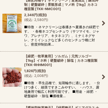
【緑肥用種子】ネマクリーン｜窒素固定｜線虫抑
制｜硬盤破砕｜景観形成｜マメ科【1kg】カネコ
並び順
:
種苗製
[
TKK-NMC001
]
2,346
円
(税別)
(
税込
:
2,580
円
)
絞り込む
■特徴 ・ネマクリーンは春播き〜夏播きの緑肥で
す。 ・各種ネコブセンチュウ（サツマイモ、ジャ
ワ、アレナリア、キタネコブ）、ミナミネグサ
レ、ナミイシュクなど多くのセンチュウ種に対
し、密度抑制効果…
【緑肥・牧草兼用】ソルガム｜元気ソルゴー
【1kg】イネ科｜硬盤破砕｜除塩｜カネコ種苗製
[
TKK-RHHM001
]
1,826
円
(税別)
(
税込
:
2,008
円
)
■特徴 ・早生品種で、短期輪作に適します。 ・分
けつ多く、細茎ですきこみやすい。 ・ハウス、露
地兼用で幅広く利用可能です。 ■用途 ・緑肥 ・
硬盤破砕 ・除塩 ■播種量…
【暖地型牧草種子】【緑肥種子】ギニアグラス ナ