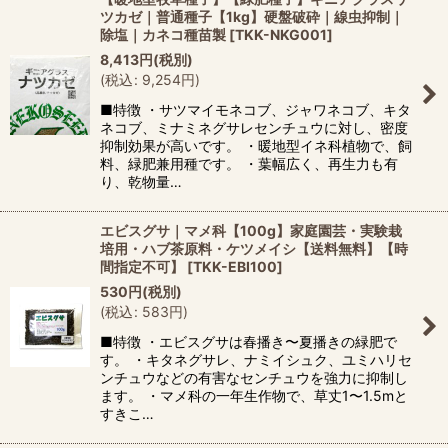
ツカゼ｜普通種子【1kg】硬盤破砕｜線虫抑制｜
除塩｜カネコ種苗製
[
TKK-NKG001
]
8,413
円
(税別)
(
税込
:
9,254
円
)
■特徴 ・サツマイモネコブ、ジャワネコブ、キタ
ネコブ、ミナミネグサレセンチュウに対し、密度
抑制効果が高いです。 ・暖地型イネ科植物で、飼
料、緑肥兼用種です。 ・葉幅広く、再生力も有
り、乾物量…
エビスグサ｜マメ科【100g】家庭園芸・実験栽
培用・ハブ茶原料・ケツメイシ【送料無料】【時
間指定不可】
[
TKK-EBI100
]
530
円
(税別)
(
税込
:
583
円
)
■特徴 ・エビスグサは春播き〜夏播きの緑肥で
す。 ・キタネグサレ、ナミイシュク、ユミハリセ
ンチュウなどの有害なセンチュウを強力に抑制し
ます。 ・マメ科の一年生作物で、草丈1〜1.5mと
すきこ…