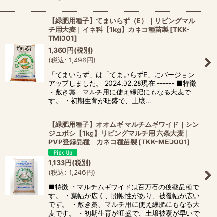
【緑肥用種子】てまいらず（E）｜リビングマル
チ用大麦｜イネ科【1kg】カネコ種苗製
[
TKK-
TMI001
]
1,360
円
(税別)
(
税込
:
1,496
円
)
「てまいらず」は「てまいらずE」にバージョン
アップしました。 2024.02.28現在 ------ ■特徴
・敷き藁、マルチ用に使え緑肥にもなる大麦で
す。 ・初期生育が旺盛で、土壌…
【緑肥用種子】オオムギ マルチムギワイド｜シン
ジュボシ【1kg】リビングマルチ用 六条大麦｜
PVP登録品種｜カネコ種苗製
[
TKK-MED001
]
1,133
円
(税別)
(
税込
:
1,246
円
)
■特徴 ・マルチムギワイドは百万石の後継品種で
す。 ・葉幅が広く、開帳性があり、被覆幅が広い
です。 ・敷き藁、マルチ用に使え緑肥にもなる大
麦です。 ・初期生育が旺盛で、土壌被覆が早いで