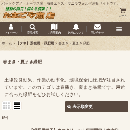
バットグアノ・トーマス菌・海藻エキス・マニラフォルダ通販サイトです。
カート
マイページ
商品検索
ご利用案内
送料について
問い合わせ
ホーム
>
【タネ】景観用・緑肥用
>
春まき・夏まき緑肥
春まき・夏まき緑肥
土壌改良効果、作業の効率化、環境保全に緑肥が注目され
ています。このカテゴリは春播き、夏まき品種です。用途
に合った緑肥をぜひお試しください。
表示順変更
閉じる
15
件
表示数
: