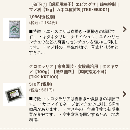
［値下げ]【緑肥用種子】エビスグサ｜線虫抑制｜
マメ科【1kg】カネコ種苗製
[
TKK-EBI001
]
1,986
円
(税別)
(
税込
:
2,184
円
)
■特徴 ・エビスグサは春播き〜夏播きの緑肥で
す。 ・キタネグサレ、ナミイシュク、ユミハリセ
ンチュウなどの有害なセンチュウを強力に抑制し
ます。 ・マメ科の一年生作物で、草丈1〜1.5mと
すきこ…
クロタラリア｜家庭園芸・実験栽培用｜タヌキマ
メ【100g】【送料無料】【時間指定不可】
[
TKK-KRT100
]
510
円
(税別)
(
税込
:
561
円
)
■特徴 ・クロタラリアは春播き〜夏播きの緑肥で
す。 ・サツマイモネコブセンチュウに対して抑制
効果があります。 ・マメ科の一年生作物で初期生
育が良好です。 ・空中窒素を固定するため、地力
増進…