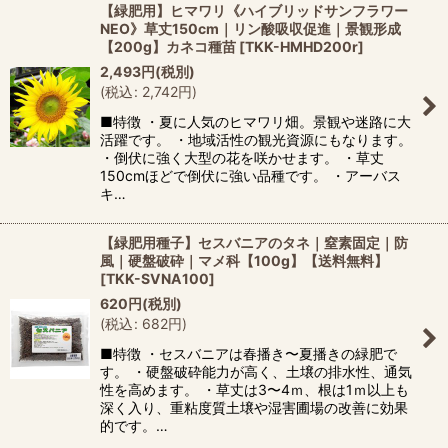
【緑肥用】ヒマワリ《ハイブリッドサンフラワー
NEO》草丈150cm｜リン酸吸収促進｜景観形成
【200g】カネコ種苗
[
TKK-HMHD200r
]
2,493
円
(税別)
(
税込
:
2,742
円
)
■特徴 ・夏に人気のヒマワリ畑。景観や迷路に大
活躍です。 ・地域活性の観光資源にもなります。
・倒伏に強く大型の花を咲かせます。 ・草丈
150cmほどで倒伏に強い品種です。 ・アーバス
キ…
【緑肥用種子】セスバニアのタネ｜窒素固定｜防
風｜硬盤破砕｜マメ科【100g】【送料無料】
[
TKK-SVNA100
]
620
円
(税別)
(
税込
:
682
円
)
■特徴 ・セスバニアは春播き〜夏播きの緑肥で
す。 ・硬盤破砕能力が高く、土壌の排水性、通気
性を高めます。 ・草丈は3〜4ｍ、根は1ｍ以上も
深く入り、重粘度質土壌や湿害圃場の改善に効果
的です。…