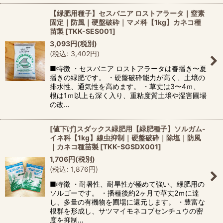
【緑肥用種子】セスバニア ロストアラータ｜窒素
固定｜防風｜硬盤破砕｜マメ科【1kg】カネコ種
苗製
[
TKK-SES001
]
3,093
円
(税別)
(
税込
:
3,402
円
)
■特徴 ・セスバニア ロストアラータは春播き〜夏
播きの緑肥です。 ・硬盤破砕能力が高く、土壌の
排水性、通気性を高めます。 ・草丈は3〜4ｍ、
根は1ｍ以上も深く入り、重粘度質土壌や湿害圃場
の改…
[値下げ]スダックス緑肥用【緑肥種子】ソルガム-
イネ科【1kg】線虫抑制｜硬盤破砕｜除塩｜防風
｜カネコ種苗製
[
TKK-SGSDX001
]
1,706
円
(税別)
(
税込
:
1,876
円
)
■特徴 ・耐暑性、耐旱性が極めて強い、緑肥用の
ソルゴーです。 ・播種後約2ヶ月で草丈2ｍに達
し、多量の有機物を圃場に還元します。 ・豊富な
根群を形成し、サツマイモネコブセンチュウの密
度を抑制…