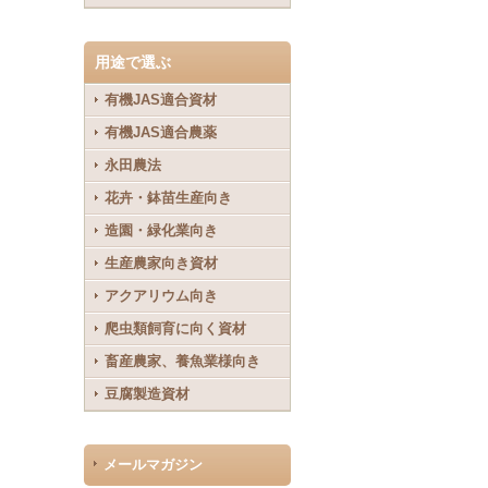
用途で選ぶ
有機JAS適合資材
有機JAS適合農薬
永田農法
花卉・鉢苗生産向き
造園・緑化業向き
生産農家向き資材
アクアリウム向き
爬虫類飼育に向く資材
畜産農家、養魚業様向き
豆腐製造資材
メールマガジン