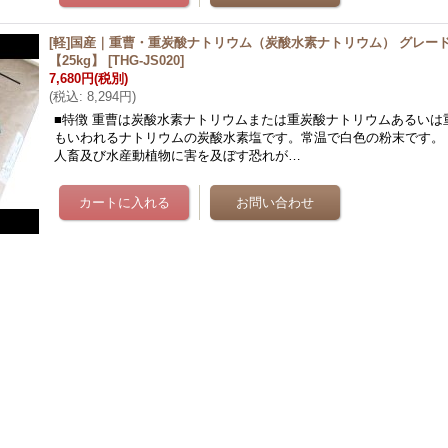
[軽]国産｜重曹・重炭酸ナトリウム（炭酸水素ナトリウム） グレー
【25kg】
[
THG-JS020
]
7,680円
(税別)
(
税込
:
8,294円
)
■特徴 重曹は炭酸水素ナトリウムまたは重炭酸ナトリウムあるいは
もいわれるナトリウムの炭酸水素塩です。常温で白色の粉末です。
人畜及び水産動植物に害を及ぼす恐れが…