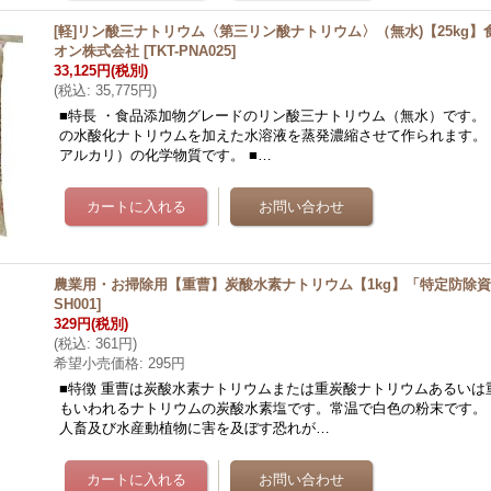
[軽]リン酸三ナトリウム〈第三リン酸ナトリウム〉（無水)【25kg
オン株式会社
[
TKT-PNA025
]
33,125円
(税別)
(
税込
:
35,775円
)
■特長 ・食品添加物グレードのリン酸三ナトリウム（無水）です。
の水酸化ナトリウムを加えた水溶液を蒸発濃縮させて作られます。
アルカリ）の化学物質です。 ■…
農業用・お掃除用【重曹】炭酸水素ナトリウム【1kg】「特定防除
SH001
]
329円
(税別)
(
税込
:
361円
)
希望小売価格
:
295円
■特徴 重曹は炭酸水素ナトリウムまたは重炭酸ナトリウムあるいは
もいわれるナトリウムの炭酸水素塩です。常温で白色の粉末です。
人畜及び水産動植物に害を及ぼす恐れが…