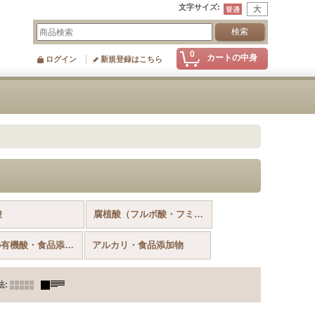
文字サイズ
:
0
カートの中身
ログイン
新規登録はこちら
酸
腐植酸（フルボ酸・フミン酸）
その他の有機酸・食品添加物
アルカリ・食品添加物
法
: