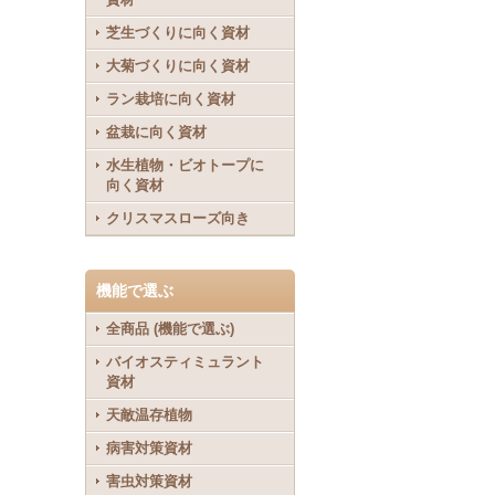
芝生づくりに向く資材
大菊づくりに向く資材
ラン栽培に向く資材
盆栽に向く資材
水生植物・ビオトープに
向く資材
クリスマスローズ向き
機能で選ぶ
全商品 (機能で選ぶ)
バイオスティミュラント
資材
天敵温存植物
病害対策資材
害虫対策資材