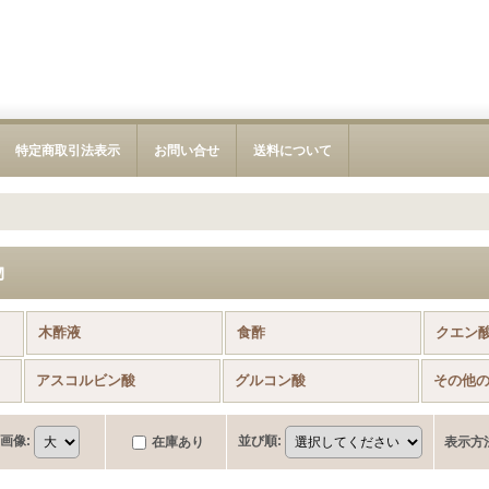
特定商取引法表示
お問い合せ
送料について
物
木酢液
食酢
クエン
品)
アスコルビン酸
グルコン酸
画像
:
並び順
:
在庫あり
表示方