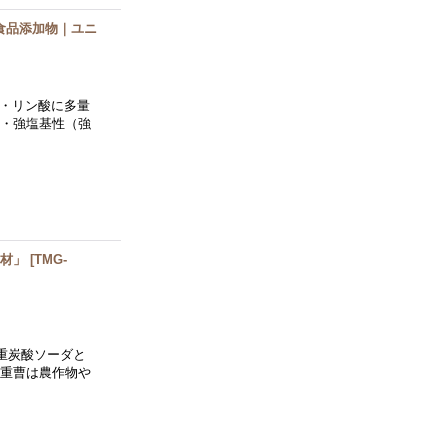
】食品添加物｜ユニ
 ・リン酸に多量
 ・強塩基性（強
資材」
[
TMG-
重炭酸ソーダと
 重曹は農作物や