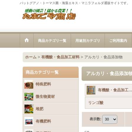
バットグアノ・トーマス菌・海藻エキス・マニラフォルダ通販サイトです。
商品カテゴリ一覧
用途別カテゴリ
ご利用案内
ホーム
>
有機酸・食品加工材料
>
アルカリ・食品添加物
商品カテゴリ一覧
アルカリ・食品添加
特殊肥料
有機酸・食品加工材料 (全商
微生物資材
リンゴ酸
堆肥
表示数
:
有機肥料