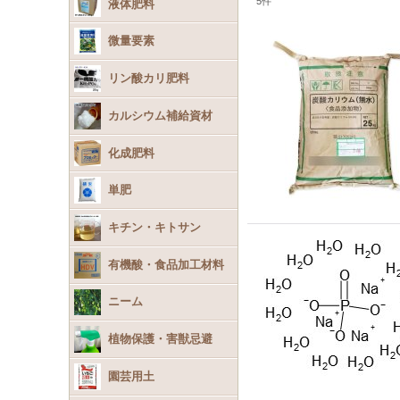
5
件
液体肥料
微量要素
リン酸カリ肥料
カルシウム補給資材
化成肥料
単肥
キチン・キトサン
有機酸・食品加工材料
ニーム
植物保護・害獣忌避
園芸用土