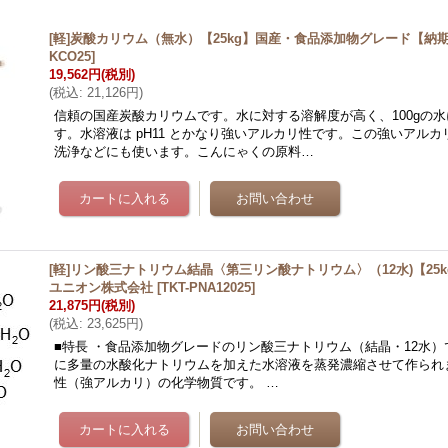
[軽]炭酸カリウム（無水）【25kg】国産・食品添加物グレード【納
KCO25
]
19,562円
(税別)
(
税込
:
21,126円
)
信頼の国産炭酸カリウムです。水に対する溶解度が高く、100gの水に
す。水溶液は pH11 とかなり強いアルカリ性です。この強いアル
洗浄などにも使います。こんにゃくの原料…
[軽]リン酸三ナトリウム結晶〈第三リン酸ナトリウム〉（12水)【25
ユニオン株式会社
[
TKT-PNA12025
]
21,875円
(税別)
(
税込
:
23,625円
)
■特長 ・食品添加物グレードのリン酸三ナトリウム（結晶・12水）
に多量の水酸化ナトリウムを加えた水溶液を蒸発濃縮させて作られ
性（強アルカリ）の化学物質です。 …