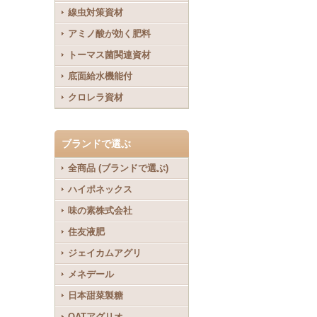
線虫対策資材
アミノ酸が効く肥料
トーマス菌関連資材
底面給水機能付
クロレラ資材
ブランドで選ぶ
全商品 (ブランドで選ぶ)
ハイポネックス
味の素株式会社
住友液肥
ジェイカムアグリ
メネデール
日本甜菜製糖
OATアグリオ