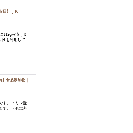
期7日】
[
TKT-
112gも溶けま
カリ性を利用して
kg】食品添加物｜
です。 ・リン酸
ます。 ・強塩基