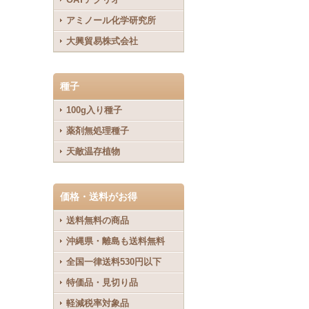
アミノール化学研究所
大興貿易株式会社
種子
100g入り種子
薬剤無処理種子
天敵温存植物
価格・送料がお得
送料無料の商品
沖縄県・離島も送料無料
全国一律送料530円以下
特価品・見切り品
軽減税率対象品