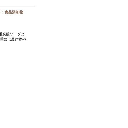
ド：食品添加物
重炭酸ソーダと
 重曹は農作物や