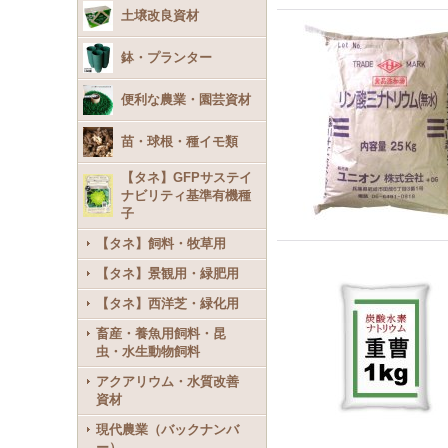
土壌改良資材
鉢・プランター
便利な農業・園芸資材
苗・球根・種イモ類
【タネ】GFPサステイ
ナビリティ基準有機種
子
【タネ】飼料・牧草用
【タネ】景観用・緑肥用
【タネ】西洋芝・緑化用
畜産・養魚用飼料・昆
虫・水生動物飼料
アクアリウム・水質改善
資材
現代農業（バックナンバ
ー）