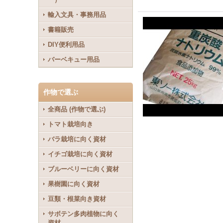
輸入文具・事務用品
書籍販売
DIY便利用品
バーベキュー用品
作物で選ぶ
全商品 (作物で選ぶ)
トマト栽培向き
バラ栽培に向く資材
イチゴ栽培に向く資材
ブルーベリーに向く資材
果樹園に向く資材
豆類・根菜向き資材
サボテン多肉植物に向く
資材