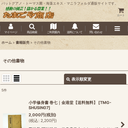
バットグアノ・トーマス菌・海藻エキス・マニラフォルダ通販サイトです。
カート
マイページ
商品検索
ご利用案内
送料について
問い合わせ
ホーム
>
書籍販売
>
その他書物
その他書物
表示順変更
閉じる
5
件
表示数
:
小学修身書 巻七｜金港堂【送料無料】
[
TMG-
SHUSIN07
]
並び順
:
2,000
円
(税別)
(
税込
:
2,200
円
)
絞り込む