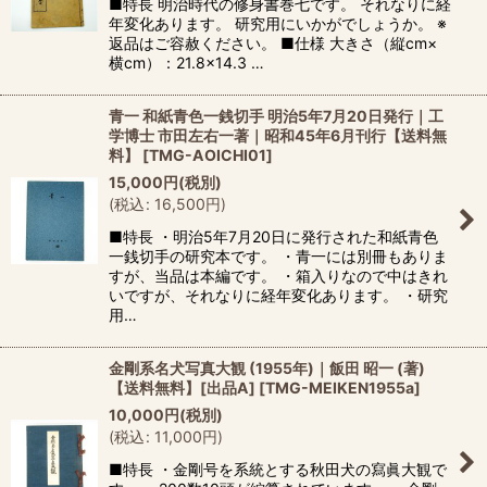
■特長 明治時代の修身書巻七です。 それなりに経
年変化あります。 研究用にいかがでしょうか。 ※
返品はご容赦ください。 ■仕様 大きさ（縦cm×
横cm）：21.8×14.3 …
青一 和紙青色一銭切手 明治5年7月20日発行｜工
学博士 市田左右一著｜昭和45年6月刊行【送料無
料】
[
TMG-AOICHI01
]
15,000
円
(税別)
(
税込
:
16,500
円
)
■特長 ・明治5年7月20日に発行された和紙青色
一銭切手の研究本です。 ・青一には別冊もありま
すが、当品は本編です。 ・箱入りなので中はきれ
いですが、それなりに経年変化あります。 ・研究
用…
金剛系名犬写真大観 (1955年)｜飯田 昭一 (著)
【送料無料】[出品A]
[
TMG-MEIKEN1955a
]
10,000
円
(税別)
(
税込
:
11,000
円
)
■特長 ・金剛号を系統とする秋田犬の寫眞大観で