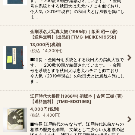
す。 ・200数10頭が編纂されています。 ・金剛
号を系統とする秋田犬は忠犬ハチにも似ており、
今人気（2019年現在）の秋田犬とは風貌を異にし
ま…
金剛系名犬写真大観 (1955年)｜飯田 昭一 (著)
【送料無料】[出品B]
[
TMG-MEIKEN1955b
]
13,000
円
(税別)
(
税込
:
14,300
円
)
■特長 ・金剛号を系統とする秋田犬の寫眞大観で
す。 ・200数10頭が編纂されています。 ・金剛
号を系統とする秋田犬は忠犬ハチにも似ており、
今人気（2019年現在）の秋田犬とは風貌を異にし
ま…
江戸時代大相撲 (1968年) 初版本｜古河 三樹 (著)
【送料無料】
[
TMG-EDO1968
]
4,000
円
(税別)
(
税込
:
4,400
円
)
■特長 江戸時代のみならず、江戸時代以前からの
相撲の歴史を網羅。 文献として少ない女相撲の記
述もあります。 諸説ある江戸時代の相撲を語る