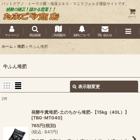
バットグアノ・トーマス菌・海藻エキス・マニラフォルダ通販サイトです。
カート
マイページ
商品検索
ご利用案内
送料について
問い合わせ
ホーム
>
堆肥
>
牛ふん堆肥
牛ふん堆肥
表示順変更
閉じる
2
件
表示数
:
発酵牛糞堆肥-土のちから堆肥-【15kg（40L）】
[
TBG-MT040
]
並び順
:
765
円
(税別)
(
税込
:
841
円
)
絞り込む