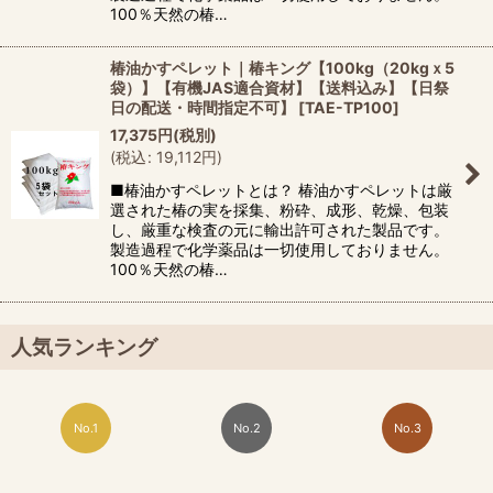
100％天然の椿…
椿油かすペレット｜椿キング【100kg（20kgｘ5
袋）】【有機JAS適合資材】【送料込み】【日祭
日の配送・時間指定不可】
[
TAE-TP100
]
17,375
円
(税別)
(
税込
:
19,112
円
)
■椿油かすペレットとは？ 椿油かすペレットは厳
選された椿の実を採集、粉砕、成形、乾燥、包装
し、厳重な検査の元に輸出許可された製品です。
製造過程で化学薬品は一切使用しておりません。
100％天然の椿…
人気ランキング
No.1
No.2
No.3