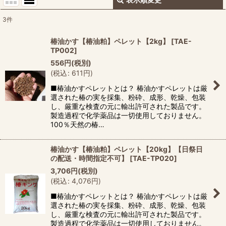
閉じる
3
件
表示数
:
椿油かす【椿油粕】ペレット【2kg】
[
TAE-
TP002
]
並び順
:
556
円
(税別)
(
税込
:
611
円
)
絞り込む
■椿油かすペレットとは？ 椿油かすペレットは厳
選された椿の実を採集、粉砕、成形、乾燥、包装
し、厳重な検査の元に輸出許可された製品です。
製造過程で化学薬品は一切使用しておりません。
100％天然の椿…
椿油かす【椿油粕】ペレット【20kg】【日祭日
の配送・時間指定不可】
[
TAE-TP020
]
3,706
円
(税別)
(
税込
:
4,076
円
)
■椿油かすペレットとは？ 椿油かすペレットは厳
選された椿の実を採集、粉砕、成形、乾燥、包装
し、厳重な検査の元に輸出許可された製品です。
製造過程で化学薬品は一切使用しておりません。