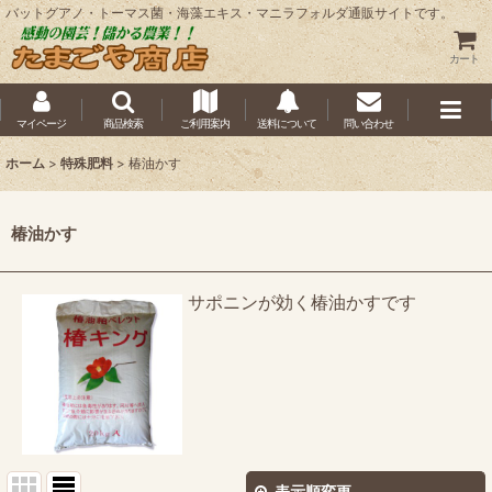
バットグアノ・トーマス菌・海藻エキス・マニラフォルダ通販サイトです。
カート
マイページ
商品検索
ご利用案内
送料について
問い合わせ
ホーム
>
特殊肥料
>
椿油かす
椿油かす
サポニンが効く椿油かすです
表示順変更