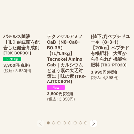
バチルス菌液
テクノケルアミノ
[値下げ]ペプチドユ
【1L】納豆菌を配
CaB（N8-Ca8-
ーキ（8-3-1）
合した健全育成剤
B0.35）
【20kg】ペプチド
[
TDK-BCP001
]
【1L/1.4kg】
有機肥料｜大豆か
Tecnokel Amino
ら作られた機能性
Cab｜カルシウム
肥料
[
TBG-PT020
]
3,300
円
(税別)
とほう素の欠乏対
(
税込
:
3,630
円
)
3,999
円
(税別)
策に｜味の素
[
TKK-
(
税込
:
4,398
円
)
AJTCCB014
]
3,500
円
(税別)
(
税込
:
3,850
円
)