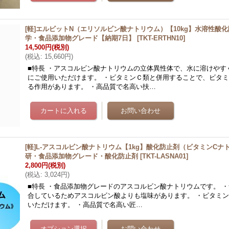
[軽]エルビットN（エリソルビン酸ナトリウム）【10kg】水溶性酸
学・食品添加物グレード【納期7日】
[
TKT-ERTHN10
]
14,500円
(税別)
(
税込
:
15,660円
)
■特長 ・アスコルビン酸ナトリウムの立体異性体で、水に溶けやす
にご使用いただけます。 ・ビタミンＣ類と併用することで、ビタ
る作用があります。 ・高品質で名高い扶…
[軽]L-アスコルビン酸ナトリウム【1kg】酸化防止剤（ビタミンC
研・食品添加物グレード・酸化防止剤
[
TKT-LASNA01
]
2,800円
(税別)
(
税込
:
3,024円
)
■特長 ・食品添加物グレードのアスコルビン酸ナトリウムです。 
合しているためアスコルビン酸よりも塩味があります。 ・ビタミン
いただけます。 ・高品質で名高い匠…