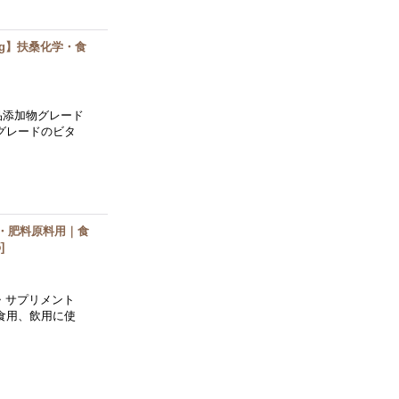
0kg】扶桑化学・食
品添加物グレード
グレードのビタ
畜産・肥料原料用｜食
5
]
 ・サプリメント
食用、飲用に使