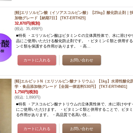
[軽]エリソルビン酸（イソアスコルビン酸）【25kg】酸化防止剤｜
加物グレード【納期7日】
[
TKT-ERTH25
]
32,870円
(税別)
(
税込
:
35,499円
)
■特長 ・エリソルビン酸はビタミンＣの立体異性体で、水に溶けや
品にご使用いただける酸化防止剤です。 ・ビタミンＣ類と併用す
ンＣ類を保護する作用があります。 ・高…
[軽]エルビットN（エリソルビン酸ナトリウム）【1kg】水溶性酸化
学・食品添加物グレード【全国一律送料530円】
[
TKT-ERTHN01
]
1,750円
(税別)
(
税込
:
1,890円
)
■特長 ・アスコルビン酸ナトリウムの立体異性体で、水に溶けやす
にご使用いただけます。 ・ビタミンＣ類と併用することで、ビタ
る作用があります。 ・高品質で名高い扶…