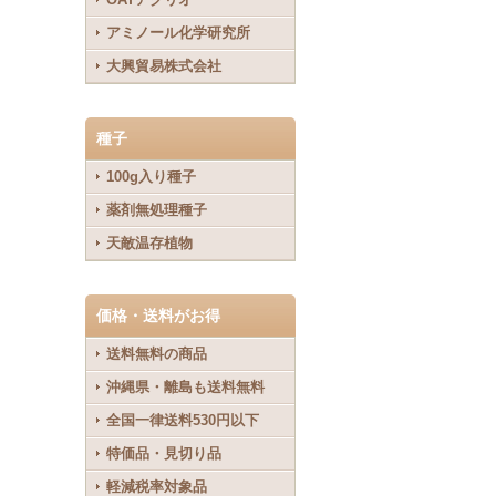
アミノール化学研究所
大興貿易株式会社
種子
100g入り種子
薬剤無処理種子
天敵温存植物
価格・送料がお得
送料無料の商品
沖縄県・離島も送料無料
全国一律送料530円以下
特価品・見切り品
軽減税率対象品