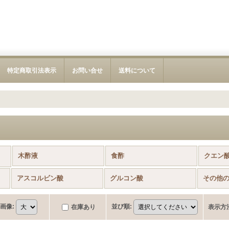
特定商取引法表示
お問い合せ
送料について
木酢液
食酢
クエン
品)
アスコルビン酸
グルコン酸
画像
:
並び順
:
在庫あり
表示方