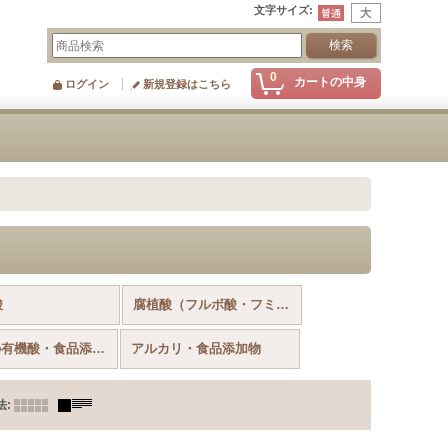
文字サイズ
:
0
カートの中身
ログイン
新規登録はこちら
酸
腐植酸（フルボ酸・フミン酸）
その他の有機酸・食品添加物
アルカリ・食品添加物
法
: