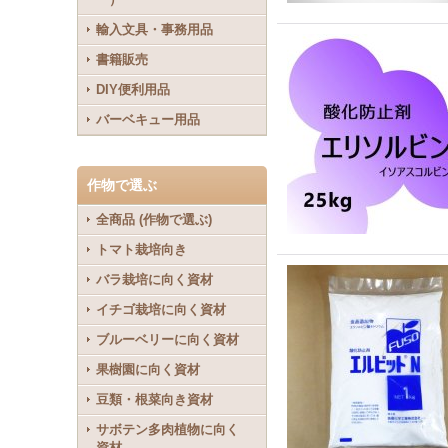
輸入文具・事務用品
書籍販売
DIY便利用品
バーベキュー用品
作物で選ぶ
全商品 (作物で選ぶ)
トマト栽培向き
バラ栽培に向く資材
イチゴ栽培に向く資材
ブルーベリーに向く資材
果樹園に向く資材
豆類・根菜向き資材
サボテン多肉植物に向く
資材