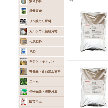
9
件
液体肥料
微量要素
リン酸カリ肥料
カルシウム補給資材
化成肥料
単肥
キチン・キトサン
有機酸・食品加工材料
ニーム
植物保護・害獣忌避
園芸用土