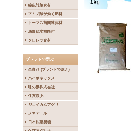
線虫対策資材
アミノ酸が効く肥料
トーマス菌関連資材
底面給水機能付
クロレラ資材
ブランドで選ぶ
全商品 (ブランドで選ぶ)
ハイポネックス
味の素株式会社
住友液肥
ジェイカムアグリ
メネデール
日本甜菜製糖
OATアグリオ