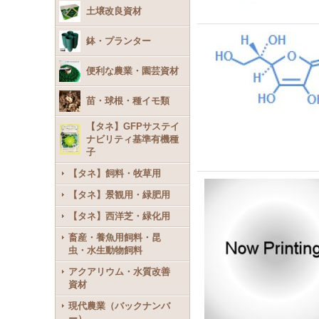
土壌改良資材
鉢・プランター
便利な農業・園芸資材
苗・球根・種イモ類
【タネ】GFPサステイ
ナビリティ基準有機種
子
【タネ】飼料・牧草用
【タネ】景観用・緑肥用
【タネ】西洋芝・緑化用
畜産・養魚用飼料・昆
虫・水生動物飼料
アクアリウム・水質改善
資材
現代農業（バックナンバ
ー）