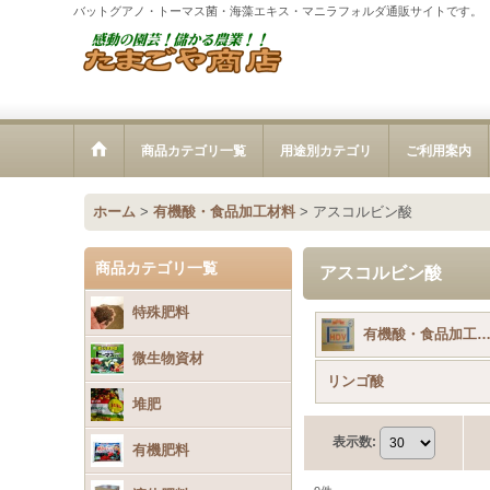
バットグアノ・トーマス菌・海藻エキス・マニラフォルダ通販サイトです。
商品カテゴリ一覧
用途別カテゴリ
ご利用案内
ホーム
>
有機酸・食品加工材料
>
アスコルビン酸
商品カテゴリ一覧
アスコルビン酸
特殊肥料
有機酸・食品加工材料 (全商
微生物資材
リンゴ酸
堆肥
表示数
:
有機肥料