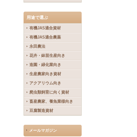
用途で選ぶ
有機JAS適合資材
有機JAS適合農薬
永田農法
花卉・鉢苗生産向き
造園・緑化業向き
生産農家向き資材
アクアリウム向き
爬虫類飼育に向く資材
畜産農家、養魚業様向き
豆腐製造資材
メールマガジン