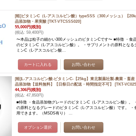
[軽]ビタミンC（L-アスコルビン酸）typeSSS（300メッシュ）【2
品添加物・果実酸
[
TKT-VTCSSS020
]
55,000円
(税別)
(
税込
:
59,400円
)
〜本品は粒子の細かい300メッシュのビタミンCです〜 ■特徴 ・食
のビタミンC（L-アスコルビン酸）。 ・サプリメントの原料となる
ミンC（L-アスコルビン酸…
[軽]L-アスコルビン酸-ビタミンC-【25kg】東北製薬社製-農業・
品添加物【送料無料】【日祭日の配送・時間指定不可】
[
TKT-VC02
44,306円
(税別)
(
税込
:
47,850円
)
■特徴 ・食品添加物グレードのビタミンC（L-アスコルビン酸）。
の原料となるグレードのビタミンC（L-アスコルビン酸）です。 ・
用できます。（MSDS有り） …