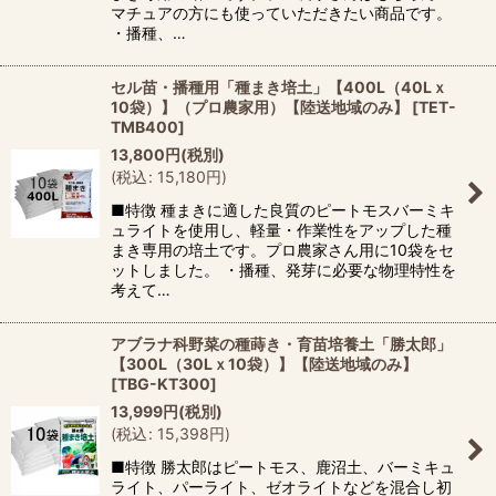
マチュアの方にも使っていただきたい商品です。
・播種、…
セル苗・播種用「種まき培土」【400L（40Lｘ
10袋）】（プロ農家用）【陸送地域のみ】
[
TET-
TMB400
]
13,800
円
(税別)
(
税込
:
15,180
円
)
■特徴 種まきに適した良質のピートモスバーミキ
ュライトを使用し、軽量・作業性をアップした種
まき専用の培土です。プロ農家さん用に10袋をセ
ットしました。 ・播種、発芽に必要な物理特性を
考えて…
アブラナ科野菜の種蒔き・育苗培養土「勝太郎」
【300L（30Lｘ10袋）】【陸送地域のみ】
[
TBG-KT300
]
13,999
円
(税別)
(
税込
:
15,398
円
)
■特徴 勝太郎はピートモス、鹿沼土、バーミキュ
ライト、パーライト、ゼオライトなどを混合し初