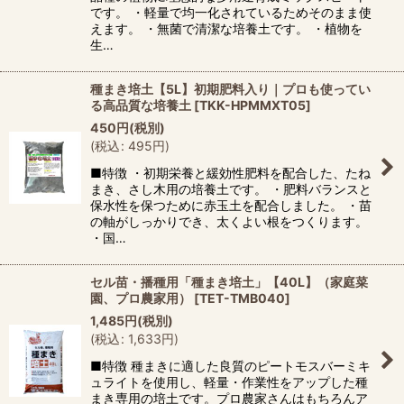
です。 ・軽量で均一化されているためそのまま使
えます。 ・無菌で清潔な培養土です。 ・植物を
生…
種まき培土【5L】初期肥料入り｜プロも使ってい
る高品質な培養土
[
TKK-HPMMXT05
]
450
円
(税別)
(
税込
:
495
円
)
■特徴 ・初期栄養と緩効性肥料を配合した、たね
まき、さし木用の培養土です。 ・肥料バランスと
保水性を保つために赤玉土を配合しました。 ・苗
の軸がしっかりでき、太くよい根をつくります。
・国…
セル苗・播種用「種まき培土」【40L】（家庭菜
園、プロ農家用）
[
TET-TMB040
]
1,485
円
(税別)
(
税込
:
1,633
円
)
■特徴 種まきに適した良質のピートモスバーミキ
ュライトを使用し、軽量・作業性をアップした種
まき専用の培土です。プロ農家さんはもちろんア