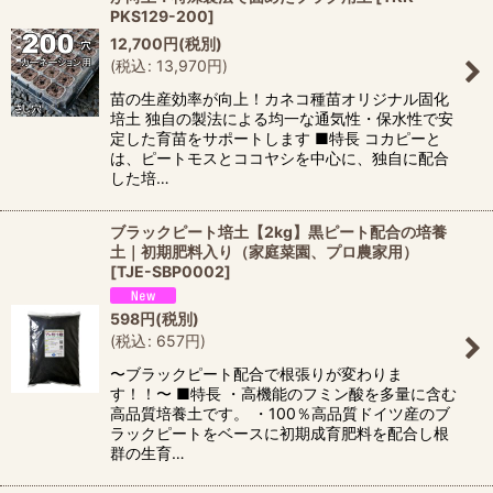
PKS129-200
]
12,700
円
(税別)
(
税込
:
13,970
円
)
苗の生産効率が向上！カネコ種苗オリジナル固化
培土 独自の製法による均一な通気性・保水性で安
定した育苗をサポートします ■特長 コカピーと
は、ピートモスとココヤシを中心に、独自に配合
した培…
ブラックピート培土【2kg】黒ピート配合の培養
土｜初期肥料入り（家庭菜園、プロ農家用）
[
TJE-SBP0002
]
598
円
(税別)
(
税込
:
657
円
)
〜ブラックピート配合で根張りが変わりま
す！！〜 ■特長 ・高機能のフミン酸を多量に含む
高品質培養土です。 ・100％高品質ドイツ産のブ
ラックピートをベースに初期成育肥料を配合し根
群の生育…