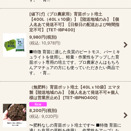
[値下げ]（プロ農家用）育苗ポット培土
【400L（40Lｘ10袋）】【陸送地域のみ】【個
人名あて発送不可】【日祭日の配送および時間指
定不可】
[
TET-IBP400
]
9,980
円
(税別)
(
税込
:
10,978
円
)
■特徴 育苗に適した良質のピートモス、バーミキ
ュライトを使用し、軽量・作業性をアップした育
苗ポット専用の培土です。プロ農家さんはもちろ
んアマチュアの方にも使っていただきたい商品で
す。 ・育…
（無肥料）育苗ポット培土【40Lｘ10袋】エマタ
製【陸送地域のみ】【個人名あて発送不可※個人
様は営業所止め】
[
TET-IBPNO400
]
8,200
円
(税別)
(
税込
:
9,020
円
)
〜肥料なしの育苗ポット培土です〜 ■特徴 育苗に
適した良質の原料を使用し、作業性をアップした