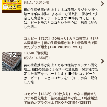
(
税込
:
16,610
円
)
苗の生産効率が向上！カネコ種苗オリジナル固化
培土 独自の製法による均一な通気性・保水性で安
定した育苗をサポートします ■特長 コカピーと
は、ピートモスとココヤシを中心に、独自に配合
した培…
コカピー【72穴】(10枚入り) カネコ種苗オリジナ
ル固化培土｜苗の生産効率が向上！特殊製法で固
めたプラグ用土
[
TKK-PKS126-72ST
]
13,500
円
(税別)
(
税込
:
14,850
円
)
苗の生産効率が向上！カネコ種苗オリジナル固化
培土 独自の製法による均一な通気性・保水性で安
定した育苗をサポートします ■特長 コカピーと
は、ピートモスとココヤシを中心に、独自に配合
した培…
コカピー【128穴】(10枚入り)｜カネコ種苗オリ
ジナル固化培土｜苗の生産効率が向上！特殊製法
で固めたプラグ用土
[
TKK-PKS104-128ST
]