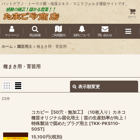
バットグアノ・トーマス菌・海藻エキス・マニラフォルダ通販サイトです。
カート
マイページ
商品検索
ご利用案内
送料について
問い合わせ
ホーム
>
園芸用土
>
種まき用・育苗用
種まき用・育苗用
表示順変更
閉じる
23
件
表示数
:
コカピー【50穴・無加工】（10枚入り）カネコ
種苗オリジナル固化培土｜苗の生産効率が向上！
並び順
:
特殊製法で固めたプラグ用土
[
TKK-PKS110-
50ST
]
15,100
円
(税別)
絞り込む