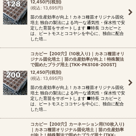
12,450
円
(税別)
(
税込
:
13,695
円
)
苗の生産効率が向上！カネコ種苗オリジナル固化
培土 独自の製法による均一な通気性・保水性で安
定した育苗をサポートします ■特長 コカピーと
は、ピートモスとココヤシを中心に、独自に配合
した培…
コカピー【200穴】(10枚入り)｜カネコ種苗オリ
ジナル固化培土｜苗の生産効率が向上！特殊製法
で固めたプラグ用土
[
TKK-PKS108-200ST
]
12,450
円
(税別)
(
税込
:
13,695
円
)
苗の生産効率が向上！カネコ種苗オリジナル固化
培土 独自の製法による均一な通気性・保水性で安
定した育苗をサポートします ■特長 コカピーと
は、ピートモスとココヤシを中心に、独自に配合
した培…
コカピー【200穴】カーネーション用(10枚入り)
｜カネコ種苗オリジナル固化培土｜苗の生産効率
が向上！特殊製法で固めたプラグ用土
[
TKK-