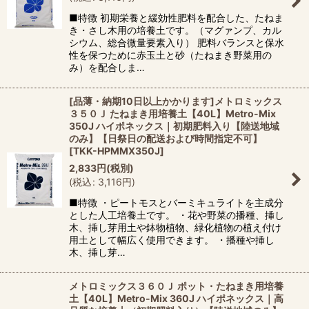
■特徴 初期栄養と緩効性肥料を配合した、たねま
き・さし木用の培養土です。（マグァンプ、カル
シウム、総合微量要素入り） 肥料バランスと保水
性を保つために赤玉土と砂（たねまき野菜用の
み）を配合しま…
[品薄・納期10日以上かかります]メトロミックス
３５０Ｊ たねまき用培養土【40L】Metro-Mix
350J ハイポネックス｜初期肥料入り【陸送地域
のみ】【日祭日の配送および時間指定不可】
[
TKK-HPMMX350J
]
2,833
円
(税別)
(
税込
:
3,116
円
)
■特徴 ・ピートモスとバーミキュライトを主成分
とした人工培養土です。 ・花や野菜の播種、挿し
木、挿し芽用土や鉢物植物、緑化植物の植え付け
用土として幅広く使用できます。 ・播種や挿し
木、挿し芽…
メトロミックス３６０Ｊ ポット・たねまき用培養
土【40L】Metro-Mix 360J ハイポネックス｜高