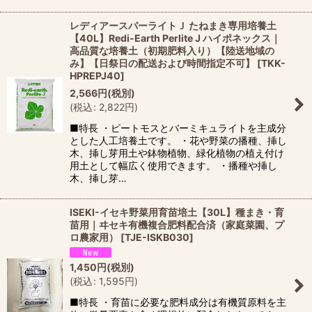
レディアースパーライトＪ たねまき専用培養土
【40L】Redi-Earth Perlite J ハイポネックス｜
高品質な培養土（初期肥料入り）【陸送地域の
み】【日祭日の配送および時間指定不可】
[
TKK-
HPREPJ40
]
2,566
円
(税別)
(
税込
:
2,822
円
)
■特長 ・ピートモスとバーミキュライトを主成分
とした人工培養土です。 ・花や野菜の播種、挿し
木、挿し芽用土や鉢物植物、緑化植物の植え付け
用土として幅広く使用できます。 ・播種や挿し
木、挿し芽…
ISEKI-イセキ野菜用育苗培土【30L】種まき・育
苗用｜ヰセキ有機複合肥料配合済（家庭菜園、プ
ロ農家用）
[
TJE-ISKB030
]
1,450
円
(税別)
(
税込
:
1,595
円
)
■特長 ・育苗に必要な肥料成分は有機質原料を主