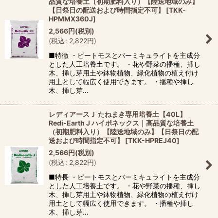
品質な培養土（初期肥料入り）【陸送地域のみ】
【日祭日の配送および時間指定不可】
[
TKK-
HPMMX360J
]
2,566
円
(税別)
(
税込
:
2,822
円
)
■特徴 ・ピートモスとバーミキュライトを主成分
とした人工培養土です。 ・花や野菜の播種、挿し
木、挿し芽用土や鉢物植物、緑化植物の植え付け
用土として幅広く使用できます。 ・播種や挿し
木、挿し芽…
レディアースＪ たねまき専用培養土【40L】
Redi-Earth J ハイポネックス｜高品質な培養土
（初期肥料入り）【陸送地域のみ】【日祭日の配
送および時間指定不可】
[
TKK-HPREJ40
]
2,566
円
(税別)
(
税込
:
2,822
円
)
■特長 ・ピートモスとバーミキュライトを主成分
とした人工培養土です。 ・花や野菜の播種、挿し
木、挿し芽用土や鉢物植物、緑化植物の植え付け
用土として幅広く使用できます。 ・播種や挿し
木、挿し芽…