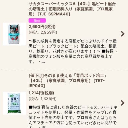
サカタスーパーミックスA【40L】黒ピート配合
の培養土｜初期肥料入り（家庭菜園、プロ農家
用）
[
TJE-SSPMA40
]
2,690
円
(税別)
(
税込
:
2,959
円
)
〜根の成長を促進する腐植がたっぷりのドイツ産
黒ピート（ブラックピート）配合の培養土。根張
り、株張り、花付きが変わります！！〜 ■特長 ・
高機能のフミン酸を多量に含む高品質培養土で
す。 ・…
[値下げ]そのまま使える「育苗ポット培土」
【40L】（家庭菜園、プロ農家用）
[
TET-
IBP040
]
1,214
円
(税別)
(
税込
:
1,335
円
)
■特徴 育苗に適した良質のピートモス、バーミキ
ュライトを使用し、軽量・作業性をアップした育
苗ポット専用の培土です。プロ農家さんはもちろ
んアマチュアの方にも使っていただきたい商品で
す。 ・育…