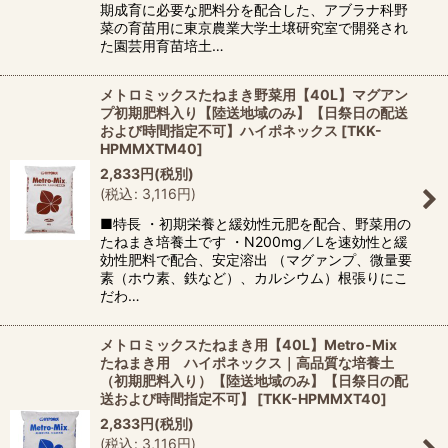
期成育に必要な肥料分を配合した、アブラナ科野
菜の育苗用に東京農業大学土壌研究室で開発され
た園芸用育苗培土…
メトロミックスたねまき野菜用【40L】マグアン
プ初期肥料入り【陸送地域のみ】【日祭日の配送
および時間指定不可】ハイポネックス
[
TKK-
HPMMXTM40
]
2,833
円
(税別)
(
税込
:
3,116
円
)
■特長 ・初期栄養と緩効性元肥を配合、野菜用の
たねまき培養土です ・N200mg／Lを速効性と緩
効性肥料で配合、安定溶出 （マグァンプ、微量要
素（ホウ素、鉄など）、カルシウム）根張りにこ
だわ…
メトロミックスたねまき用【40L】Metro-Mix
たねまき用 ハイポネックス｜高品質な培養土
（初期肥料入り）【陸送地域のみ】【日祭日の配
送および時間指定不可】
[
TKK-HPMMXT40
]
2,833
円
(税別)
(
税込
:
3,116
円
)