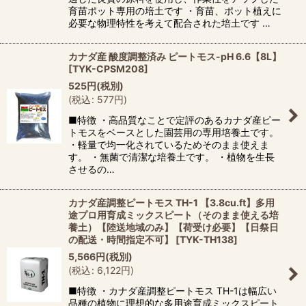
育苗ポット専用の培土です ・育苗、ポット植えに
必要な物理特性を考えて配合された培土です …
カナダ産 酸度調整済み ピートモス-pH 6.6【8L】
[
TYK-CPSM208
]
525
円
(税別)
(
税込
:
577
円
)
■特徴 ・高品質なことで定評のあるカナダ産ピー
トモスをベースとした園芸用の専用培養土です。
・軽量で均一化されているためそのまま使えま
す。 ・無菌で清潔な培養土です。 ・植物を生長
させるの…
カナダ産調整ピートモス TH-1 【3.8cu.ft】多用
途プロ用育成ミックスピート（そのまま使える培
養土）【陸送地域のみ】【荷受け必要】【日祭日
の配送・時間指定不可】
[
TYK-TH138
]
5,566
円
(税別)
(
税込
:
6,122
円
)
■特徴 ・カナダ産調整ピートモス TH-1は幅広い
品種の植物に理想的な多用途育成ミックスピート