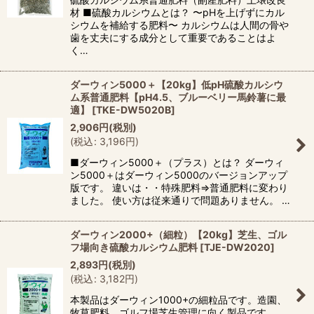
材 ■硫酸カルシウムとは？ 〜pHを上げずにカル
シウムを補給する肥料〜 カルシウムは人間の骨や
歯を丈夫にする成分として重要であることはよ
く…
ダーウィン5000＋【20kg】低pH硫酸カルシウ
ム系普通肥料【pH4.5、ブルーベリー馬鈴薯に最
適】
[
TKE-DW5020B
]
2,906
円
(税別)
(
税込
:
3,196
円
)
■ダーウィン5000＋（プラス）とは？ ダーウィ
ン5000＋はダーウィン5000のバージョンアップ
版です。 違いは・・特殊肥料⇒普通肥料に変わり
ました。 使い方は従来通りで問題ありません。 …
ダーウィン2000+（細粒）【20kg】芝生、ゴル
フ場向き硫酸カルシウム肥料
[
TJE-DW2020
]
2,893
円
(税別)
(
税込
:
3,182
円
)
本製品はダーウィン1000+の細粒品です。造園、
牧草肥料、ゴルフ場芝生管理に向く製品です。