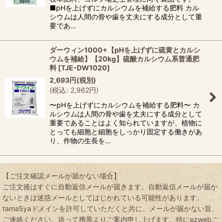
■pHを上げずにカルシウムを補給する肥料 カル
シウムは人間の骨や歯を丈夫にする成分として重
要であ…
ダーウィン1000+【pHを上げずに硫黄とカルシ
ウムを補給】【20kg】硫酸カルシウム系普通肥
料
[
TJE-DW1020
]
2,693
円
(税別)
(
税込
:
2,962
円
)
〜pHを上げずにカルシウムを補給する肥料〜 カ
ルシウムは人間の骨や歯を丈夫にする成分として
重要であることはよく知られていますが、植物に
とっても細胞と細胞をしっかり固定する働きがあ
り、作物の生長を…
【ご注文確認メールが届かない場合】
ご注文後はすぐに自動返信メールが届きます。自動返信メールが届か
ないときは迷惑メールとしてはじかれている可能性があります。
tama5yaドメインを許可していただくと共に、メールが届かない旨、
ご連絡ください。追って携帯よりご案内申し上げます。特にezwebご