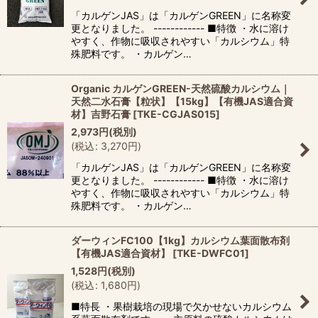
「カルゲンJAS」は「カルゲンGREEN」に名称変
更となりました。 ------------ ■特徴 ・水に溶け
やすく、作物に吸収されやすい「カルシウム」特
殊肥料です。 ・カルゲン…
Organic カルゲンGREEN-天然硫酸カルシウム｜
天然二水石膏【粒状】【15kg】【有機JAS適合資
材】吉野石膏
[
TKE-CGJAS015
]
2,973
円
(税別)
(
税込
:
3,270
円
)
「カルゲンJAS」は「カルゲンGREEN」に名称変
更となりました。 ------------ ■特徴 ・水に溶け
やすく、作物に吸収されやすい「カルシウム」特
殊肥料です。 ・カルゲン…
ダーウィンFC100【1kg】カルシウム葉面散布剤
【有機JAS適合資材】
[
TKE-DWFC01
]
1,528
円
(税別)
(
税込
:
1,680
円
)
■特長 ・果樹栽培の現場で欠かせないカルシウム