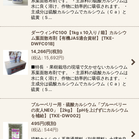
系葉面散布剤です。 ・主原料の硫酸カルシウムは
水に良く溶け、作物に効率的に吸収されます。 ・
主成分は硫酸カルシウムでカルシウム（Ｃａ）と
硫黄（Ｓ…
ダーウィンFC100【1kgｘ10入り / 箱】カルシウ
ム葉面散布剤【有機JAS適合資材】
[
TKE-
DWFC01B
]
14,266
円
(税別)
(
税込
:
15,692
円
)
■特長 ・果樹栽培の現場で欠かせないカルシウム
系葉面散布剤です。 ・主原料の硫酸カルシウムは
水に良く溶け、作物に効率的に吸収されます。 ・
主成分は硫酸カルシウムでカルシウム（Ｃａ）と
硫黄（Ｓ…
ブルーベリー用・硫酸カルシウム「ブルーベリー
の友人NEO」【2kg】【pHを上げずにカルシウム
を補給】
[
TKE-DW002
]
495
円
(税別)
(
税込
:
544
円
)
硫酸カルシウム系普通肥料（副産肥料）土壌改良