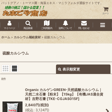
バットグアノ・トーマス菌・海藻エキス・マニラフォルダ通販サイトです。
カート
マイページ
商品検索
ご利用案内
送料について
問い合わせ
ホーム
>
カルシウム補給資材
>
硫酸カルシウム
硫酸カルシウム
表示順変更
閉じる
8
件
表示数
:
Organic カルゲンGREEN-天然硫酸カルシウム｜
天然二水石膏【粉末】【15kg】【有機JAS適合資
並び順
:
材】吉野石膏
[
TKE-CGJAS015F
]
2,840
円
(税別)
(
税込
:
3,124
円
)
絞り込む