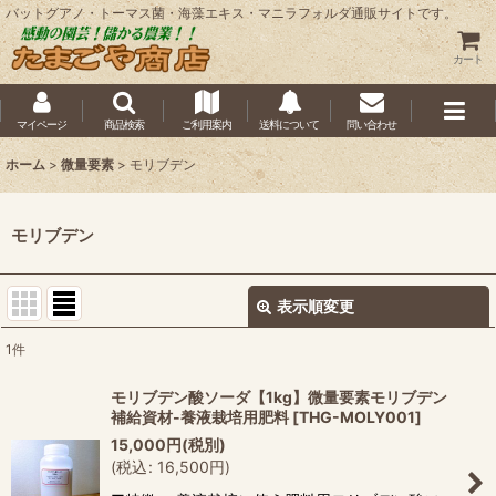
バットグアノ・トーマス菌・海藻エキス・マニラフォルダ通販サイトです。
カート
マイページ
商品検索
ご利用案内
送料について
問い合わせ
ホーム
>
微量要素
>
モリブデン
モリブデン
表示順変更
閉じる
1
件
表示数
:
モリブデン酸ソーダ【1kg】微量要素モリブデン
補給資材-養液栽培用肥料
[
THG-MOLY001
]
並び順
:
15,000
円
(税別)
(
税込
:
16,500
円
)
絞り込む