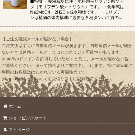
■特徴 ・養液栽培に使う肥料用モリブデン酸ソー
ダ（モリブデン酸ナトリウム）です。 ・化学式は
Na2MoO4・2H2O の2水和物です。 ・モリブデ
ンは植物の体内構成に必要な各種タンパク質の…
【ご注文確認メールが届かない場合】
ご注文後はすぐに自動返信メールが届きます。自動返信メールが届か
ないときは迷惑メールとしてはじかれている可能性があります。
tama5yaドメインを許可していただくと共に、メールが届かない旨、
ご連絡ください。追って携帯よりご案内申し上げます。特にezwebご
利用のお客様ははじかれている可能性大です。
[shopinfo@tama5ya.jp]を受信リストに登録してください。
ホーム
ショッピングカート
マイページ