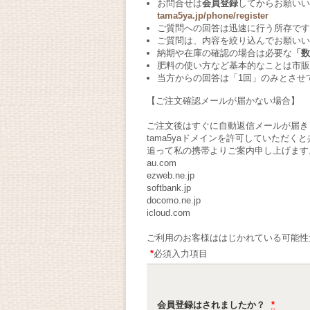
お問合せは
会員登録
してからお願い
tama5ya.jp/phone/register
ご質問への回答は迅速に行う所存です
ご質問は、内容を絞り込んでお願いい
納期や在庫の確認の場合は必要な
「数
肥料の使い方など基本的なことは市販
当方からの回答は「1回」のみとさせ
【ご注文確認メールが届かない場合】
ご注文後はすぐに自動返信メールが届き
tama5yaドメインを許可していただ
追って私の携帯よりご案内申し上げます
au.com
ezweb.ne.jp
softbank.jp
docomo.ne.jp
icloud.com
ご利用のお客様ははじかれている可能性大です。
*
必須入力項目
会員登録はされましたか？
*