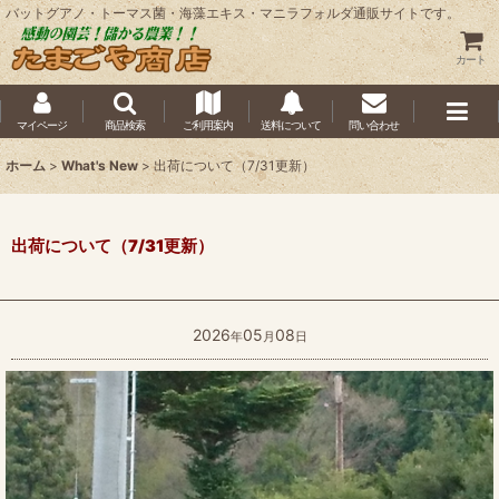
バットグアノ・トーマス菌・海藻エキス・マニラフォルダ通販サイトです。
カート
マイページ
商品検索
ご利用案内
送料について
問い合わせ
ホーム
>
What's New
>
出荷について（7/31更新）
出荷について（7/31更新）
2026
05
08
年
月
日