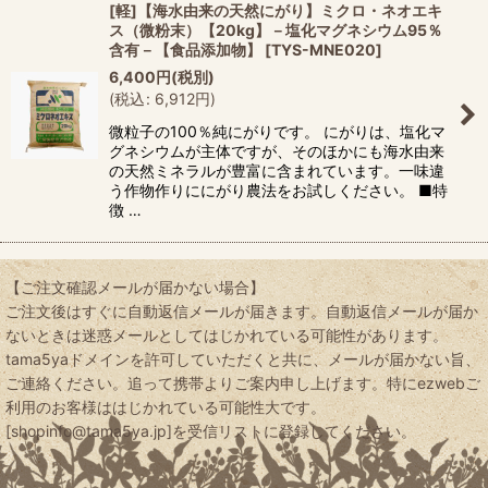
[軽]【海水由来の天然にがり】ミクロ・ネオエキ
ス（微粉末）【20kg】－塩化マグネシウム95％
含有－【食品添加物】
[
TYS-MNE020
]
6,400
円
(税別)
(
税込
:
6,912
円
)
微粒子の100％純にがりです。 にがりは、塩化マ
グネシウムが主体ですが、そのほかにも海水由来
の天然ミネラルが豊富に含まれています。一味違
う作物作りににがり農法をお試しください。 ■特
徴 …
【ご注文確認メールが届かない場合】
ご注文後はすぐに自動返信メールが届きます。自動返信メールが届か
ないときは迷惑メールとしてはじかれている可能性があります。
tama5yaドメインを許可していただくと共に、メールが届かない旨、
ご連絡ください。追って携帯よりご案内申し上げます。特にezwebご
利用のお客様ははじかれている可能性大です。
[shopinfo@tama5ya.jp]を受信リストに登録してください。