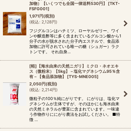
並び順
:
加物）【いくつでも全国一律送料530円】
[
TKT-
FSFG001
]
1,971
円
(税別)
絞り込む
(
税込
:
2,128
円
)
フジグルコンはハチミツ、ローヤルゼリー、ワイ
ンや醸造酢等に多く含まれているグルコン酸から1
分子の水が脱水された分子内エステルで、食品添
加物に許可されている唯一の糖（シュガー）ラク
トンです。 それ自身…
[軽]【海水由来の天然ニガリ】ミクロ・ネオエキ
ス（微粉末）【5kg】－塩化マグネシウム95％含
有－【食品添加物】
[
TYS-MNE005
]
2,050
円
(税別)
(
税込
:
2,214
円
)
微粒子の100％純にがりです。 にがりは、塩化マ
グネシウムが主体ですが、そのほかにも海水由来
の天然ミネラルが豊富に含まれています。一味違
う作物作りににがり農法をお試しください。 ■特
徴 …