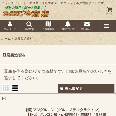
バットグアノ・トーマス菌・海藻エキス・マニラフォルダ通販サイトです。
カート
マイページ
商品検索
ご利用案内
送料について
問い合わせ
ホーム
>
豆腐製造資材
豆腐製造資材
豆腐を作る際に役立つ資材です。自家製豆腐でおいしさを
追求してください。
表示順変更
閉じる
3
件
表示数
:
[軽]フジグルコン（グルコノデルタラクトン）
【1kg】グルコン酸・pH調整剤・酸味料（食品添