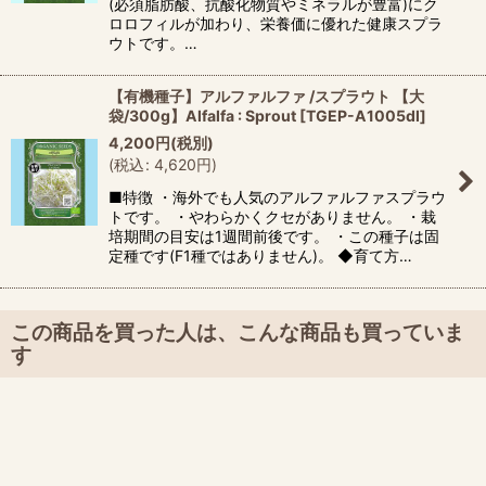
(必須脂肪酸、抗酸化物質やミネラルが豊富)にク
ロロフィルが加わり、栄養価に優れた健康スプラ
ウトです。…
【有機種子】アルファルファ /スプラウト 【大
袋/300g】Alfalfa : Sprout
[
TGEP-A1005dl
]
4,200
円
(税別)
(
税込
:
4,620
円
)
■特徴 ・海外でも人気のアルファルファスプラウ
トです。 ・やわらかくクセがありません。 ・栽
培期間の目安は1週間前後です。 ・この種子は固
定種です(F1種ではありません)。 ◆育て方…
この商品を買った人は、こんな商品も買っていま
す