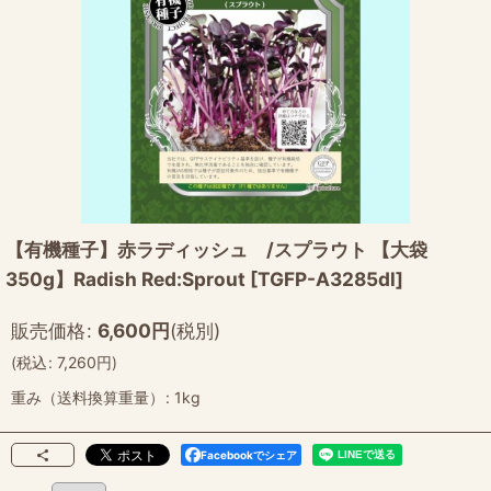
【有機種子】赤ラディッシュ /スプラウト 【大袋
350g】Radish Red:Sprout
[
TGFP-A3285dl
]
販売価格
:
6,600
円
(税別)
(
税込
:
7,260
円
)
重み（送料換算重量）
:
1kg
Facebookでシェア