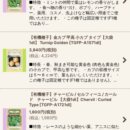
■特徴 ・ミントの仲間で葉はレモンの香りがしま
す。 ・食べ物の香りづけ、ポプリ、ハーブティ
ー、薬用、コスメ、虫よけなど幅広い用途でご使
用いただけます。 ・この種子は固定種です(F1種
ではあり…
【有機種子】金カブ 甲高 小カブ タイプ【大袋
1dl】 Turnip Golden
[
TGFP-A1571dl
]
3,840
円
(税別)
(
税込
:
4,224
円
)
■特長 ・春、秋まき可能な黄金色 (肉色も黄金色)
の小カブで、甲高な形です。 ・カブの収穫サイズ
は５〜８ｃｍで、葉もおいしくいただけます。 ・
この種子は固定種です(F1種ではありません)。…
【有機種子】チャービル / セルフィーユ / カール
ド チャービル 【大袋1dl】Chervil : Curled
Type
[
TGFP-A1721dl
]
1,800
円
(税別)
(
税込
:
1,980
円
)
■特徴 ・レースのような細かい葉、アニスに似た