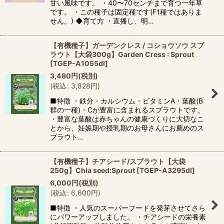
甘い風味です。 ・40〜70センチまで育つ一年草
です。 ・この種子は固定種です(F1種ではありま
せん。) ◆育て方 ・直播し、明…
【有機種子】ガーデンクレス / コショウソウ スプ
ラウト【大袋300g】Garden Cress : Sprout
[
TGEP-A1055dl
]
3,480
円
(税別)
(
税込
:
3,828
円
)
■特徴 ・鉄分・カルシウム・ビタミンA・葉酸(B
群の一種)・Cが豊富に含まれるスプラウトです。
・豊富な葉酸は赤ちゃんの健康づくりに大切なこ
とから、妊娠期や授乳期のお母さんにお薦めのス
プラウト…
【有機種子】チアシード/スプラウト【大袋
250g】Chia seed:Sprout
[
TGEP-A3295dl
]
6,000
円
(税別)
(
税込
:
6,600
円
)
■特徴 ・人気のスーパーフードを発芽させてさら
にパワーアップしました。 ・チアシードの栄養素