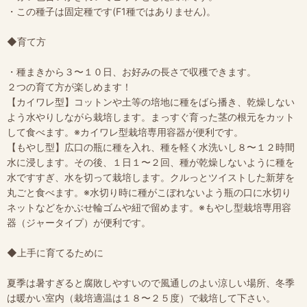
・この種子は固定種です(F1種ではありません)。
◆育て方
・種まきから３〜１０日、お好みの長さで収穫できます。
２つの育て方が楽しめます！
【カイワレ型】コットンや土等の培地に種をばら播き、乾燥しない
よう水やりしながら栽培します。まっすぐ育った茎の根元をカット
して食べます。※カイワレ型栽培専用容器が便利です。
【もやし型】広口の瓶に種を入れ、種を軽く水洗いし８〜１２時間
水に浸します。その後、１日１〜２回、種が乾燥しないように種を
水ですすぎ、水を切って栽培します。クルっとツイストした新芽を
丸ごと食べます。※水切り時に種がこぼれないよう瓶の口に水切り
ネットなどをかぶせ輪ゴムや紐で留めます。※もやし型栽培専用容
器（ジャータイプ）が便利です。
◆上手に育てるために
夏季は暑すぎると腐敗しやすいので風通しのよい涼しい場所、冬季
は暖かい室内（栽培適温は１８〜２５度）で栽培して下さい。