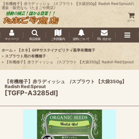
【有機種子】赤ラディッシュ /スプラウト 【大袋350g】Radish Red:Sproutの
通販・販売なら《たまごや商店》
カート
マイページ
商品検索
ご利用案内
送料について
問い合わせ
ホーム
>
【タネ】GFPサステイナビリティ基準有機種子
>
スプラウト用の有機種子
>
【有機種子】赤ラディッシュ /スプラウト 【大袋350g】Radish Red:Sprout
【有機種子】赤ラディッシュ /スプラウト 【大袋350g】
Radish Red:Sprout
[
TGFP-A3285dl
]