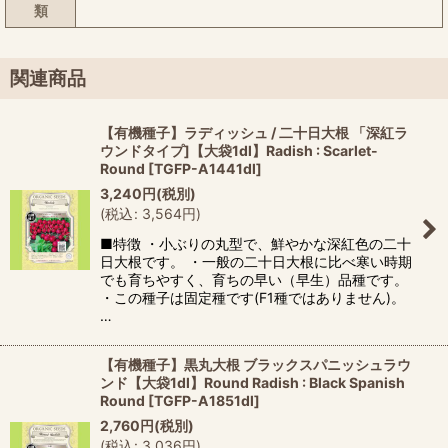
類
関連商品
【有機種子】ラディッシュ / 二十日大根 「深紅ラ
ウンドタイプ]【大袋1dl】Radish : Scarlet-
Round
[
TGFP-A1441dl
]
3,240
円
(税別)
(
税込
:
3,564
円
)
■特徴 ・小ぶりの丸型で、鮮やかな深紅色の二十
日大根です。 ・一般の二十日大根に比べ寒い時期
でも育ちやすく、育ちの早い（早生）品種です。
・この種子は固定種です(F1種ではありません)。
…
【有機種子】黒丸大根 ブラックスパニッシュラウ
ンド【大袋1dl】Round Radish : Black Spanish
Round
[
TGFP-A1851dl
]
2,760
円
(税別)
(
税込
:
3,036
円
)