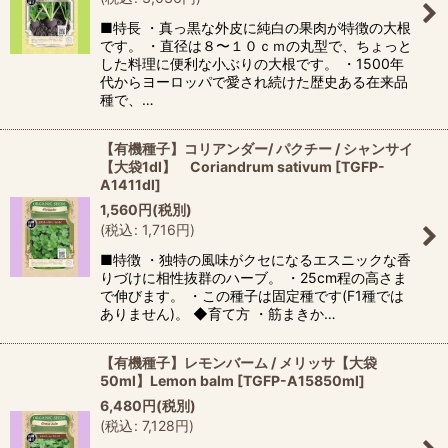
■特長 ・真っ黒な外皮に純白の果肉が特徴の大根
です。 ・直径は８〜１０ｃｍの丸型で、ちょっと
した料理に便利な小ぶりの大根です。 ・1500年
代からヨーロッパで愛され続けた歴史ある在来品
種で、…
【有機種子】コリアンダー/ パクチー / シャンサイ
【大袋1dl】 Coriandrum sativum
[
TGFP-
A1411dl
]
1,560
円
(税別)
(
税込
:
1,716
円
)
■特徴 ・独特の風味がクセになるエスニックな香
りづけに相性抜群のハーブ。 ・25cm程の高さま
で伸びます。 ・この種子は固定種です(F1種では
ありません)。 ◆育て方 ・筋まきか…
【有機種子】レモンバーム / メリッサ【大袋
50ml】Lemon balm
[
TGFP-A15850ml
]
6,480
円
(税別)
(
税込
:
7,128
円
)