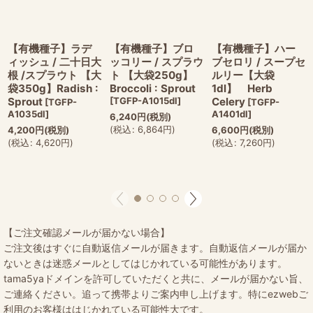
【有機種子】ラデ
【有機種子】ブロ
【有機種子】ハー
ィッシュ / 二十日大
ッコリー / スプラウ
ブセロリ / スープセ
根 /スプラウト 【大
ト 【大袋250g】
ルリー【大袋
袋350g】Radish :
Broccoli : Sprout
1dl】 Herb
Sprout
[
TGFP-A1015dl
]
Celery
[
TGFP-
[
TGFP-
A1035dl
]
A1401dl
]
6,240
円
(税別)
(
税込
:
6,864
円
)
4,200
円
(税別)
6,600
円
(税別)
(
税込
:
4,620
円
)
(
税込
:
7,260
円
)
【ご注文確認メールが届かない場合】
ご注文後はすぐに自動返信メールが届きます。自動返信メールが届か
ないときは迷惑メールとしてはじかれている可能性があります。
tama5yaドメインを許可していただくと共に、メールが届かない旨、
ご連絡ください。追って携帯よりご案内申し上げます。特にezwebご
利用のお客様ははじかれている可能性大です。