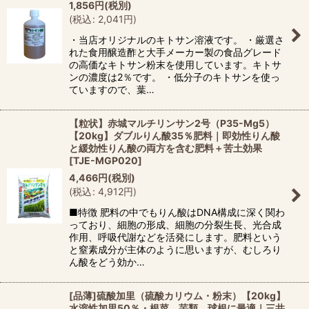
1,856
円
(税別)
(
税込
:
2,041
円
)
・当店オリジナルのキトサン溶液です。 ・厳選さ
れた食用醸造酢と大手メーカー製の食品グレード
の高価なキトサン粉末を使用しています。キトサ
ンの濃度は2％です。 ・低分子のキトサンを使っ
ていますので、葉…
【粒状】赤城マルチリンサン2号（P35-Mg5）
【20kg】ダブルりん酸35％肥料｜即効性りん酸
と緩効性りん酸の両方を含む肥料＋苦土効果
[
TJE-MGP020
]
4,466
円
(税別)
(
税込
:
4,912
円
)
■特徴 肥料の中でもりん酸はDNA構成に深く関わ
っており、細胞の形成、細胞の分裂生長、光合成
作用、呼吸代謝などを活発にします。肥料という
と窒素成分が主体のように思いますが、むしろり
ん酸をどう効か…
[品薄]硫酸加里（硫酸カリウム・粉末）【20kg】
水溶性加里50％・根菜、芋類、球根に最適｜三井