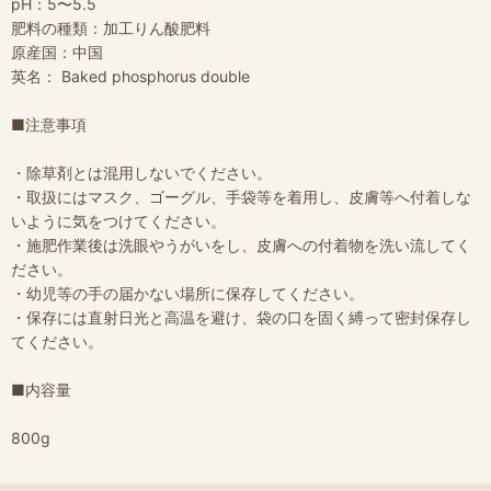
pH：5〜5.5
肥料の種類：加工りん酸肥料
原産国：中国
英名： Baked phosphorus double
■注意事項
・除草剤とは混用しないでください。
・取扱にはマスク、ゴーグル、手袋等を着用し、皮膚等へ付着しな
いように気をつけてください。
・施肥作業後は洗眼やうがいをし、皮膚への付着物を洗い流してく
ださい。
・幼児等の手の届かない場所に保存してください。
・保存には直射日光と高温を避け、袋の口を固く縛って密封保存し
てください。
■内容量
800g