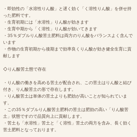
・即効性の「水溶性りん酸」と遅く効く「く溶性りん酸」を併せ持
った肥料です。
・生育初期には「水溶性」りん酸が効きます
・生育中期から「く溶性」りん酸が効いてきます
・35％ダブルりん酸苦土肥料は両方のりん酸をバランスよく含んで
います
・作物の生育初期から後期まで効率良くりん酸が効き健全生育に貢
献します
◇りん酸苦土態で存在
・りん酸の働きを高める苦土が配合され、この苦土はりん酸と結び
付き、りん酸苦土の形で存在します。
・りん酸苦土は単体の苦土よりも肥効が高いことが知られていま
す。
・この35％ダブルりん酸苦土肥料の苦土は肥効の高い「りん酸苦
土」状態ですので品質向上に貢献します。
・苦土も「水溶性」苦土と「く溶性」苦土の両方を含み、長く効く
苦土肥料となっております。