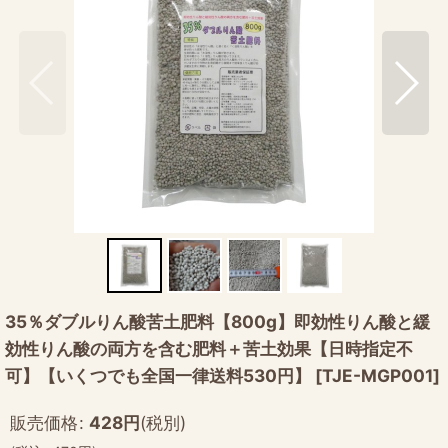
35％ダブルりん酸苦土肥料【800g】即効性りん酸と緩
効性りん酸の両方を含む肥料＋苦土効果【日時指定不
可】【いくつでも全国一律送料530円】
[
TJE-MGP001
]
販売価格
:
428
円
(税別)