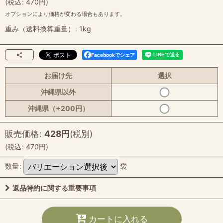
(
税込
:
470
円
)
オプションにより価格が変わる場合もあります。
重み（送料換算重量）
:
1kg
Facebookでシェア
お届け先
選択
沖縄県以外
沖縄県（+200円）
販売価格
:
428
円
(税別)
(
税込
:
470
円
)
数量
:
袋
返品特約に関する重要事項
カートに入れる