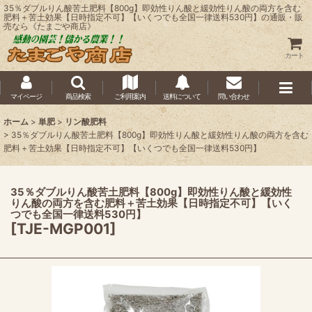
35％ダブルりん酸苦土肥料【800g】即効性りん酸と緩効性りん酸の両方を含む
肥料＋苦土効果【日時指定不可】【いくつでも全国一律送料530円】の通販・販
売なら《たまごや商店》
カート
マイページ
商品検索
ご利用案内
送料について
問い合わせ
ホーム
>
単肥
>
リン酸肥料
>
35％ダブルりん酸苦土肥料【800g】即効性りん酸と緩効性りん酸の両方を含む
肥料＋苦土効果【日時指定不可】【いくつでも全国一律送料530円】
35％ダブルりん酸苦土肥料【800g】即効性りん酸と緩効性
りん酸の両方を含む肥料＋苦土効果【日時指定不可】【いく
つでも全国一律送料530円】
[
TJE-MGP001
]