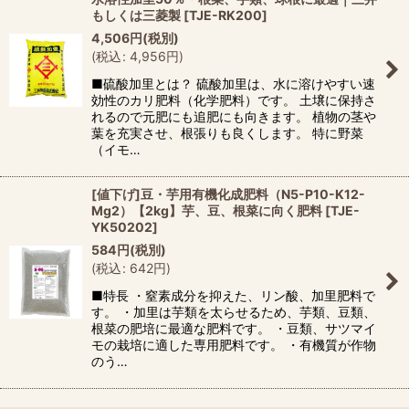
もしくは三菱製
[
TJE-RK200
]
4,506
円
(税別)
(
税込
:
4,956
円
)
■硫酸加里とは？ 硫酸加里は、水に溶けやすい速
効性のカリ肥料（化学肥料）です。 土壌に保持さ
れるので元肥にも追肥にも向きます。 植物の茎や
葉を充実させ、根張りも良くします。 特に野菜
（イモ…
[値下げ]豆・芋用有機化成肥料（N5-P10-K12-
Mg2）【2kg】芋、豆、根菜に向く肥料
[
TJE-
YK50202
]
584
円
(税別)
(
税込
:
642
円
)
■特長 ・窒素成分を抑えた、リン酸、加里肥料で
す。 ・加里は芋類を太らせるため、芋類、豆類、
根菜の肥培に最適な肥料です。 ・豆類、サツマイ
モの栽培に適した専用肥料です。 ・有機質が作物
のう…