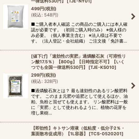
一律送料530円】
[
TJE-NY01
]
499
円
(税別)
(
税込
:
548
円
)
■ご購入者本人確認 この商品のご購入には本人確
認が必要です。（初回ご購入時のみ） ※個人様の
み必要。（個人事業主含む） ※法人様は不要で
す。（法人登記・会社組織） ご注文後「免許書…
[値下げ]「速効性の実肥」過燐酸石灰（可溶性リ
ン酸17.5％）【800g】【日時指定不可】【いく
つでも全国一律送料530円】
[
TJE-KS010
]
299
円
(税別)
(
税込
:
328
円
)
■過燐酸石灰とは？ 最も速効性のあるリン酸肥料
です。 このまま元肥や追肥として使えるほか、油
粕、魚粉と混ぜても使えます。 リン酸肥料は一般
に「実肥」として使われるように、植物の花芽を
増し果樹…
【即効性】キトサン溶液（低粘度・低分子2％・
葉面散布促成用）【1L容器】
[
TCS-0520201
]