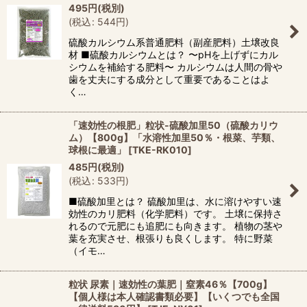
495
円
(税別)
(
税込
:
544
円
)
硫酸カルシウム系普通肥料（副産肥料）土壌改良
材 ■硫酸カルシウムとは？ 〜pHを上げずにカル
シウムを補給する肥料〜 カルシウムは人間の骨や
歯を丈夫にする成分として重要であることはよ
く…
「速効性の根肥」粒状-硫酸加里50（硫酸カリウ
ム）【800g】「水溶性加里50％・根菜、芋類、
球根に最適」
[
TKE-RK010
]
485
円
(税別)
(
税込
:
533
円
)
■硫酸加里とは？ 硫酸加里は、水に溶けやすい速
効性のカリ肥料（化学肥料）です。 土壌に保持さ
れるので元肥にも追肥にも向きます。 植物の茎や
葉を充実させ、根張りも良くします。 特に野菜
（イモ…
粒状 尿素｜速効性の葉肥｜窒素46％【700g】
【個人様は本人確認書類必要】【いくつでも全国