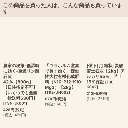
この商品を買った人は、こんな商品も買っていま
す
農家の秘策-低温時
「ウラホルム窒素
[値下げ] 粒状-炭酸
に効く-重過リン酸
で長く効く」緩効
苦土石灰【2kg】ア
石灰
性大粒有機化成肥
ルカリ55％、苦土
42％【800g】
料（N10-P12-K10-
15％保証
[
TJE-
【日時指定不可】
Mg2）【2kg】
KS02
]
【いくつでも全国
[
TKE-UH002
]
210
円
(税別)
一律送料530円】
(
税込
:
231
円
)
678
円
(税別)
[
TSN-JK001
]
(
税込
:
745
円
)
428
円
(税別)
(
税込
:
470
円
)