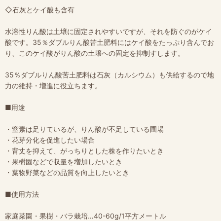
◇石灰とケイ酸も含有
水溶性りん酸は土壌に固定されやすいですが、それを防ぐのがケイ
酸です。35％ダブルりん酸苦土肥料にはケイ酸をたっぷり含んでお
り、このケイ酸がりん酸の土壌への固定を抑制すします。
35％ダブルりん酸苦土肥料は石灰（カルシウム）も供給するので地
力の維持・増進に役立ちます。
■用途
・窒素は足りているが、りん酸が不足している圃場
・花芽分化を促進したい場合
・背丈を抑えて、がっちりとした株を作りたいとき
・果樹園などで収量を増加したいとき
・葉物野菜などの品質を向上したいとき
■使用方法
家庭菜園・果樹・バラ栽培…40-60g/1平方メートル