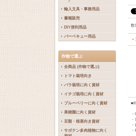
輸入文具・事務用品
書籍販売
数
DIY便利用品
バーベキュー用品
作物で選ぶ
全商品 (作物で選ぶ)
トマト栽培向き
バラ栽培に向く資材
イチゴ栽培に向く資材
ブルーベリーに向く資材
■
果樹園に向く資材
・
・
豆類・根菜向き資材
・
サボテン多肉植物に向く
・
資材