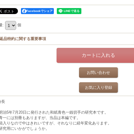
Facebookでシェア
量
:
個
返品特約に関する重要事項
お問い合わせ
お気に入り登録
特長
明治5年7月20日に発行された和紙青色一銭切手の研究本です。
青一には別冊もありますが、当品は本編です。
箱入りなので中はきれいですが、それなりに経年変化あります。
研究用にいかがでしょうか。