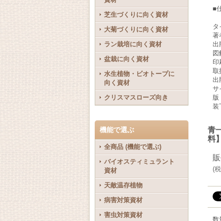
■
芝生づくりに向く資材
タ
大菊づくりに向く資材
著
ラン栽培に向く資材
出
図
盆栽に向く資材
印
取
水生植物・ビオトープに
出
向く資材
サイ
クリスマスローズ向き
版
装
機能で選ぶ
青
料
全商品 (機能で選ぶ)
販
バイオスティミュラント
(
税
資材
天敵温存植物
病害対策資材
害虫対策資材
数