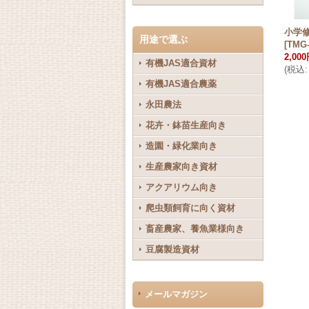
小学
用途で選ぶ
[
TMG-
2,00
有機JAS適合資材
(
税込
:
有機JAS適合農薬
永田農法
花卉・鉢苗生産向き
造園・緑化業向き
生産農家向き資材
アクアリウム向き
爬虫類飼育に向く資材
畜産農家、養魚業様向き
豆腐製造資材
メールマガジン