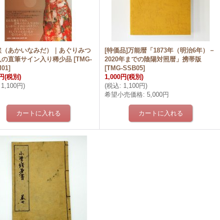
涙（あかいなみだ）｜あぐりみつ
[特価品]万能暦「1873年（明治6年）－
人の直筆サイン入り稀少品
[
TMG-
2020年までの陰陽対照暦」携帯版
01
]
[
TMG-SSB05
]
0円
(税別)
1,000円
(税別)
1,100円
)
(
税込
:
1,100円
)
希望小売価格
:
5,000円