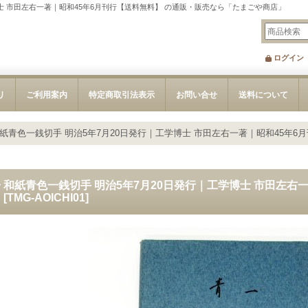
博士 市田左右一著｜昭和45年6月刊行【送料無料】 の通販・販売なら「たまごや商店」
ログイン
リ
ご利用案内
特定商取引法表示
お問い合せ
送料について
和紙青色一銭切手 明治5年7月20日発行｜工学博士 市田左右一著｜昭和45年6
 和紙青色一銭切手 明治5年7月20日発行｜工学博士 市田左右
】
[
TMG-AOICHI01
]