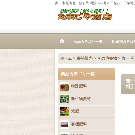
青一 和紙青色一銭切手 明治5年7月20日発行｜工学
商品カテゴリ一覧
用途別カテゴ
ホーム
>
書籍販売
>
その他書物
>
青一 
商品カテゴリ一覧
青一
特殊肥料
料
微生物資材
堆肥
有機肥料