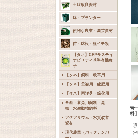
土壌改良資材
鉢・プランター
便利な農業・園芸資材
苗・球根・種イモ類
【タネ】GFPサステイ
ナビリティ基準有機種
子
【タネ】飼料・牧草用
【タネ】景観用・緑肥用
【タネ】西洋芝・緑化用
畜産・養魚用飼料・昆
青
虫・水生動物飼料
料
アクアリウム・水質改善
資材
販
現代農業（バックナンバ
(
税
ー）