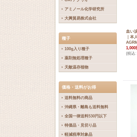
アミノール化学研究所
大興貿易株式会社
血い
｜本
種子
AGRM
1,00
100g入り種子
(
税込
:
薬剤無処理種子
天敵温存植物
価格・送料がお得
送料無料の商品
沖縄県・離島も送料無料
全国一律送料530円以下
特価品・見切り品
軽減税率対象品