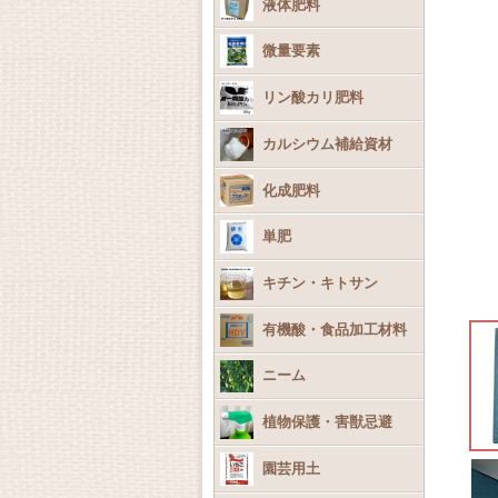
液体肥料
微量要素
リン酸カリ肥料
カルシウム補給資材
化成肥料
単肥
キチン・キトサン
有機酸・食品加工材料
ニーム
植物保護・害獣忌避
園芸用土