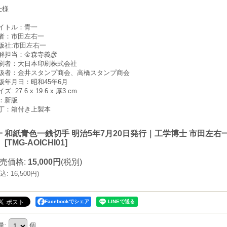
仕様
イトル：青一
者：市田左右一
版社:市田左右一
解担当：金森寺義彦
刷者：大日本印刷株式会社
扱者：金井スタンプ商会、高橋スタンプ商会
版年月日：昭和45年6月
ズ: 27.6 x 19.6 x 厚3 cm
：新版
丁：箱付き上製本
一 和紙青色一銭切手 明治5年7月20日発行｜工学博士 市田左右
】
[
TMG-AOICHI01
]
売価格
:
15,000円
(税別)
込
:
16,500円
)
Facebookでシェア
量
:
個