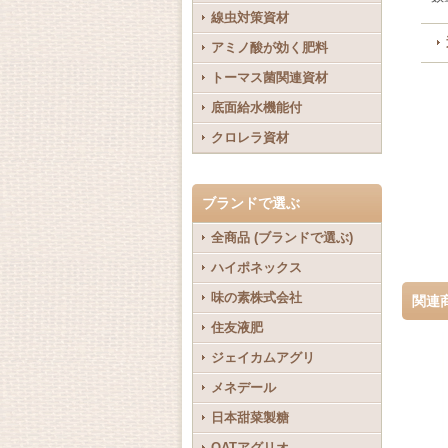
線虫対策資材
アミノ酸が効く肥料
トーマス菌関連資材
底面給水機能付
クロレラ資材
ブランドで選ぶ
全商品 (ブランドで選ぶ)
ハイポネックス
味の素株式会社
関連
住友液肥
ジェイカムアグリ
メネデール
日本甜菜製糖
OATアグリオ