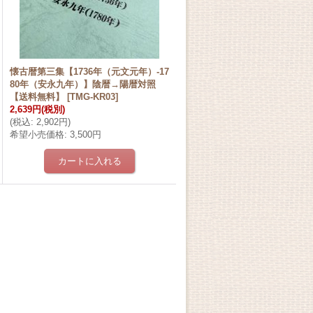
懐古暦第三集【1736年（元文元年）-17
80年（安永九年）】陰暦→陽暦対照
【送料無料】
[
TMG-KR03
]
2,639円
(税別)
(
税込
:
2,902円
)
希望小売価格
:
3,500円