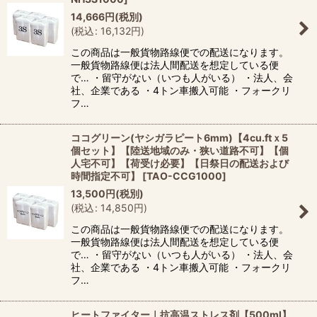
14,666
円
(税別)
(
税込
:
16,132
円
)
この商品は一般貨物路線便での配送になります。
一般貨物路線便は法人間配送を想定している便
で… ・留守がない（いつも人がいる） ・法人、会
社、企業である ・4トン車搬入可能 ・フォークリ
フ…
ココグリーン(ヤシガラピート6mm)【4cu.ftｘ5
個セット】【陸送地域のみ・狭い道路不可】【個
人宅不可】【荷受け必要】【日祭日の配送および
時間指定不可】
[
TAO-CCG1000
]
13,500
円
(税別)
(
税込
:
14,850
円
)
この商品は一般貨物路線便での配送になります。
一般貨物路線便は法人間配送を想定している便
で… ・留守がない（いつも人がいる） ・法人、会
社、企業である ・4トン車搬入可能 ・フォークリ
フ…
ヒートファイター｜抗高温ストレス剤【500ml】