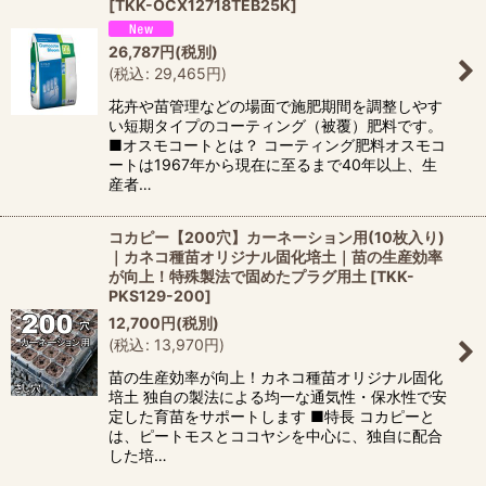
[
TKK-OCX12718TEB25K
]
絞り込む
26,787
円
(税別)
(
税込
:
29,465
円
)
花卉や苗管理などの場面で施肥期間を調整しやす
い短期タイプのコーティング（被覆）肥料です。
■オスモコートとは？ コーティング肥料オスモコ
ートは1967年から現在に至るまで40年以上、生
産者…
コカピー【200穴】カーネーション用(10枚入り)
｜カネコ種苗オリジナル固化培土｜苗の生産効率
が向上！特殊製法で固めたプラグ用土
[
TKK-
PKS129-200
]
12,700
円
(税別)
(
税込
:
13,970
円
)
苗の生産効率が向上！カネコ種苗オリジナル固化
培土 独自の製法による均一な通気性・保水性で安
定した育苗をサポートします ■特長 コカピーと
は、ピートモスとココヤシを中心に、独自に配合
した培…