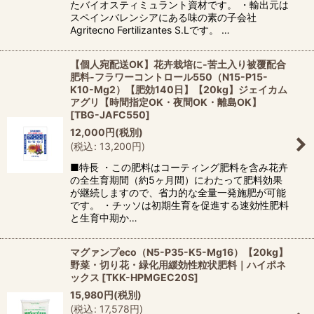
たバイオスティミュラント資材です。 ・輸出元は
スペインバレンシアにある味の素の子会社
Agritecno Fertilizantes S.Lです。 …
【個人宛配送OK】花卉栽培に-苦土入り被覆配合
肥料-フラワーコントロール550（N15-P15-
K10-Mg2）【肥効140日】【20kg】ジェイカム
アグリ【時間指定OK・夜間OK・離島OK】
[
TBG-JAFC550
]
12,000
円
(税別)
(
税込
:
13,200
円
)
■特長 ・この肥料はコーティング肥料を含み花卉
の全生育期間（約5ヶ月間）にわたって肥料効果
が継続しますので、省力的な全量一発施肥が可能
です。 ・チッソは初期生育を促進する速効性肥料
と生育中期か…
マグァンプeco（N5-P35-K5-Mg16）【20kg】
野菜・切り花・緑化用緩効性粒状肥料｜ハイポネ
ックス
[
TKK-HPMGEC20S
]
15,980
円
(税別)
(
税込
:
17,578
円
)