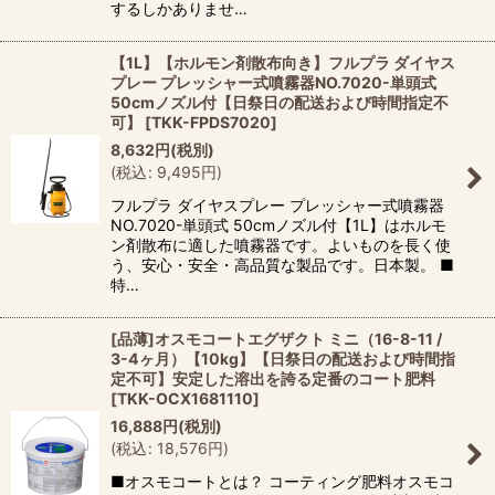
するしかありませ…
【1L】【ホルモン剤散布向き】フルプラ ダイヤス
プレー プレッシャー式噴霧器NO.7020-単頭式
50cmノズル付【日祭日の配送および時間指定不
可】
[
TKK-FPDS7020
]
8,632
円
(税別)
(
税込
:
9,495
円
)
フルプラ ダイヤスプレー プレッシャー式噴霧器
NO.7020-単頭式 50cmノズル付【1L】はホルモ
ン剤散布に適した噴霧器です。よいものを長く使
う、安心・安全・高品質な製品です。日本製。 ■
特…
[品薄]オスモコートエグザクト ミニ（16-8-11 /
3-4ヶ月）【10kg】【日祭日の配送および時間指
定不可】安定した溶出を誇る定番のコート肥料
[
TKK-OCX1681110
]
16,888
円
(税別)
(
税込
:
18,576
円
)
■オスモコートとは？ コーティング肥料オスモコ