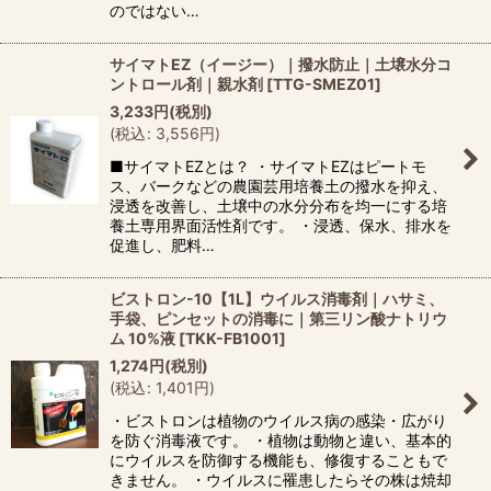
のではない…
サイマトEZ（イージー）｜撥水防止｜土壌水分コ
ントロール剤｜親水剤
[
TTG-SMEZ01
]
3,233
円
(税別)
(
税込
:
3,556
円
)
■サイマトEZとは？ ・サイマトEZはピートモ
ス、バークなどの農園芸用培養土の撥水を抑え、
浸透を改善し、土壌中の水分分布を均一にする培
養土専用界面活性剤です。 ・浸透、保水、排水を
促進し、肥料…
ビストロン-10【1L】ウイルス消毒剤｜ハサミ、
手袋、ピンセットの消毒に｜第三リン酸ナトリウ
ム 10%液
[
TKK-FB1001
]
1,274
円
(税別)
(
税込
:
1,401
円
)
・ビストロンは植物のウイルス病の感染・広がり
を防ぐ消毒液です。 ・植物は動物と違い、基本的
にウイルスを防御する機能も、修復することもで
きません。 ・ウイルスに罹患したらその株は焼却