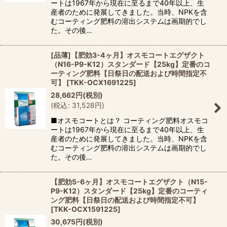
ートは1967年から現在に至るまで40年以上、生
産者のために発展してきました。当時、NPKを含
むコーティング肥料の溶出システムは画期的でし
た。その後…
[品薄]【肥効3-4ヶ月】オスモコートエグザクト
（N16-P9-K12）スタンダード【25kg】定番のコ
ーティング肥料【日祭日の配送および時間指定不
可】
[
TKK-OCX1691225
]
28,662
円
(税別)
(
税込
:
31,528
円
)
■オスモコートとは？ コーティング肥料オスモコ
ートは1967年から現在に至るまで40年以上、生
産者のために発展してきました。当時、NPKを含
むコーティング肥料の溶出システムは画期的でし
た。その後…
【肥効5-6ヶ月】オスモコートエグザクト（N15-
P9-K12）スタンダード【25kg】定番のコーティ
ング肥料【日祭日の配送および時間指定不可】
[
TKK-OCX1591225
]
30,675
円
(税別)