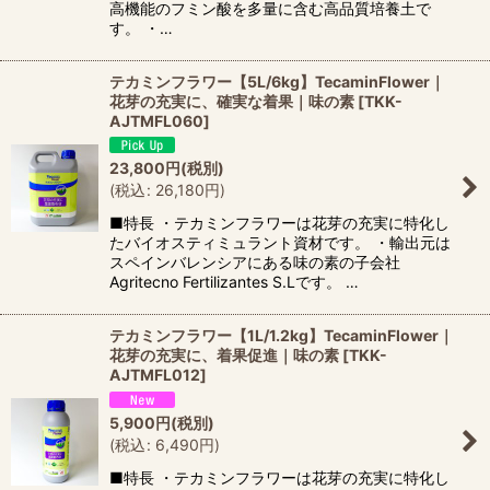
高機能のフミン酸を多量に含む高品質培養土で
す。 ・…
テカミンフラワー【5L/6kg】TecaminFlower｜
花芽の充実に、確実な着果｜味の素
[
TKK-
AJTMFL060
]
23,800
円
(税別)
(
税込
:
26,180
円
)
■特長 ・テカミンフラワーは花芽の充実に特化し
たバイオスティミュラント資材です。 ・輸出元は
スペインバレンシアにある味の素の子会社
Agritecno Fertilizantes S.Lです。 …
テカミンフラワー【1L/1.2kg】TecaminFlower｜
花芽の充実に、着果促進｜味の素
[
TKK-
AJTMFL012
]
5,900
円
(税別)
(
税込
:
6,490
円
)
■特長 ・テカミンフラワーは花芽の充実に特化し