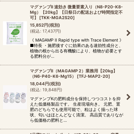
マグァンプII 速効き 微量要素入り（N8-P20-K8-
Mg）【20kg】【日祭日の配送および時間指定不
可】
[
TKK-MGA2S20
]
15,852
円
(税別)
(
税込
:
17,437
円
)
《 MAGAMP II Rapid type with Trace Element 》
■特長 ・施肥後すぐに効果のある速効性成分と、
植物の根から出る有機酸により、植物が必要とす
る肥料分が…
マグァンプII（MAGAMP 2）業務用【20kg】
（N6-P40-K6-Mg15）
[
TFJ-MAP2-20
]
18,044
円
(税別)
(
税込
:
19,848
円
)
マグァンプKの肥料成分を保持しつつコストを抑
えた低価格製品です。 生産現場向き。 元肥、置
肥のどちらでも使用可能で、粒はよく揃った球
状、匂いはほとんどなく清潔。 高品質でありなが
ら低価格の肥料と…