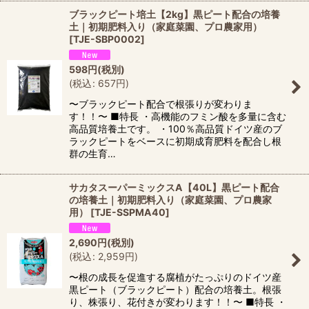
ブラックピート培土【2kg】黒ピート配合の培養
土｜初期肥料入り（家庭菜園、プロ農家用）
[
TJE-SBP0002
]
598
円
(税別)
(
税込
:
657
円
)
〜ブラックピート配合で根張りが変わりま
す！！〜 ■特長 ・高機能のフミン酸を多量に含む
高品質培養土です。 ・100％高品質ドイツ産のブ
ラックピートをベースに初期成育肥料を配合し根
群の生育…
サカタスーパーミックスA【40L】黒ピート配合
の培養土｜初期肥料入り（家庭菜園、プロ農家
用）
[
TJE-SSPMA40
]
2,690
円
(税別)
(
税込
:
2,959
円
)
〜根の成長を促進する腐植がたっぷりのドイツ産
黒ピート（ブラックピート）配合の培養土。根張
り、株張り、花付きが変わります！！〜 ■特長 ・