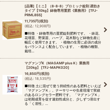
[品薄]【ミニ】（8-8-8）プロミック錠剤 遅効き
タイプ【10kg】鉢物専用置肥《業務用》
[
TFJ-
PRML8SS
]
11,735
円
(税別)
(
税込
:
12,908
円
)
■特徴 ・鉢物専用の置肥錠剤肥料です。 ・鉢花、
花壇苗、野菜苗、ハーブ、花木類など鉢物生産に
幅広く使用できます。 ・植物の生育に必須の成分
をバランスよく配合しています。 ・植物の種類、
栽培…
マグァンプK（MAGAMP plus K）業務用
【20kg】
[
TFJ-MAPK020
]
16,850
円
(税別)
(
税込
:
18,535
円
)
■特徴 土に混ぜて使う持続性のある肥料といえば
「マグァンプＫ」。ナーサリーや生産現場で実績
のあるロングセラー肥料です。 「マグァンプＫ」
は初期成育を促す速効性成分と、少しずつ溶出す
る「く溶性」…