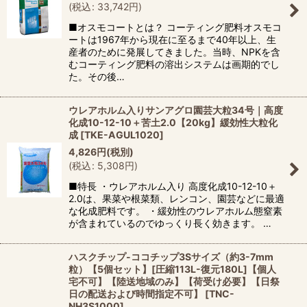
(
税込
:
33,742
円
)
■オスモコートとは？ コーティング肥料オスモコ
ートは1967年から現在に至るまで40年以上、生
産者のために発展してきました。当時、NPKを含
むコーティング肥料の溶出システムは画期的でし
た。その後…
ウレアホルム入りサンアグロ園芸大粒34号｜高度
化成10-12-10＋苦土2.0【20kg】緩効性大粒化
成
[
TKE-AGUL1020
]
4,826
円
(税別)
(
税込
:
5,308
円
)
■特長 ・ウレアホルム入り 高度化成10-12-10＋
2.0は、果菜や根菜類、レンコン、園芸などに最適
な化成肥料です。 ・緩効性のウレアホルム態窒素
が含まれているのでゆっくり長く効きます。 …
ハスクチップ-ココチップ3Sサイズ（約3-7mm
粒）【5個セット】[圧縮113L-復元180L]【個人
宅不可】【陸送地域のみ】【荷受け必要】【日祭
日の配送および時間指定不可】
[
TNC-
NH3S1000
]