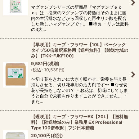
マグァンプシリーズの新商品『マグァンプｅｃ
ｏ』は、従来のマグァンプの特徴はそのままに国
内の生活排水などから回収した再生リン酸を配合
した新しいマグァンプです。 ■特長 ・リンは肥料
の3大…
【早咲用】キープ・フラワー【10L】ベーシック
タイプ50倍希釈業務用【送料無料】【陸送地域の
み】
[
TKK-FJKF100
]
9,581
円
(税別)
(
税込
:
10,539
円
)
〜切り花をきれいに大きく咲かせ、栄養を与え長
持ちさせる、切り花専用の活力剤です〜 ■なぜ切
花が長持ちしないの？ ・お花は、切花にしてしま
うと自分で栄養を作り出すことができません。 ・
また…
【遅咲用】キープ・フラワーEX【20L】【送料無
料】【陸送地域のみ】業務用 EX Professional
Type 100倍希釈｜フジ日本精糖
20,100
円
(税別)