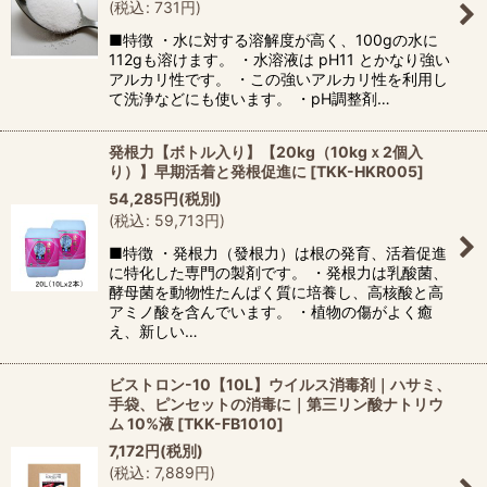
(
税込
:
731
円
)
■特徴 ・水に対する溶解度が高く、100gの水に
112gも溶けます。 ・水溶液は pH11 とかなり強い
アルカリ性です。 ・この強いアルカリ性を利用し
て洗浄などにも使います。 ・pH調整剤…
発根力【ボトル入り】【20kg（10kgｘ2個入
り）】早期活着と発根促進に
[
TKK-HKR005
]
54,285
円
(税別)
(
税込
:
59,713
円
)
■特徴 ・発根力（發根力）は根の発育、活着促進
に特化した専門の製剤です。 ・発根力は乳酸菌、
酵母菌を動物性たんぱく質に培養し、高核酸と高
アミノ酸を含んでいます。 ・植物の傷がよく癒
え、新しい…
ビストロン-10【10L】ウイルス消毒剤｜ハサミ、
手袋、ピンセットの消毒に｜第三リン酸ナトリウ
ム 10%液
[
TKK-FB1010
]
7,172
円
(税別)
(
税込
:
7,889
円
)