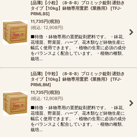
[品薄]【小粒】（8-8-8）プロミック錠剤 遅効き
タイプ【10kg】鉢物専用置肥《業務用》
[
TFJ-
PRML8S
]
11,735
円
(税別)
(
税込
:
12,908
円
)
■特徴 ・鉢物専用の置肥錠剤肥料です。 ・鉢花、
花壇苗、野菜苗、ハーブ、花木類など鉢物生産に
幅広く使用できます。 ・植物の生育に必須の成分
をバランスよく配合しています。 ・植物の種類、
栽培…
[品薄]【中粒】（8-8-8）プロミック錠剤 遅効き
タイプ【10kg】鉢物専用置肥《業務用》
[
TFJ-
PRML8M
]
11,735
円
(税別)
(
税込
:
12,908
円
)
■特徴 ・鉢物専用の置肥錠剤肥料です。 ・鉢花、
花壇苗、野菜苗、ハーブ、花木類など鉢物生産に
幅広く使用できます。 ・植物の生育に必須の成分
をバランスよく配合しています。 ・植物の種類、
栽培…