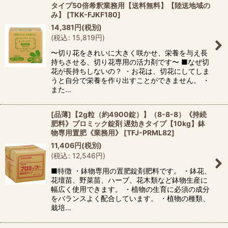
タイプ50倍希釈業務用【送料無料】【陸送地域の
み】
[
TKK-FJKF180
]
14,381
円
(税別)
(
税込
:
15,819
円
)
〜切り花をきれいに大きく咲かせ、栄養を与え長
持ちさせる、切り花専用の活力剤です〜 ■なぜ切
花が長持ちしないの？ ・お花は、切花にしてしま
うと自分で栄養を作り出すことができません。 ・
また…
[品薄]【2g粒（約4900錠）】（8-8-8）《持続
肥料》プロミック錠剤 遅効きタイプ【10kg】鉢
物専用置肥《業務用》
[
TFJ-PRML82
]
11,406
円
(税別)
(
税込
:
12,546
円
)
■特徴 ・鉢物専用の置肥錠剤肥料です。 ・鉢花、
花壇苗、野菜苗、ハーブ、花木類など鉢物生産に
幅広く使用できます。 ・植物の生育に必須の成分
をバランスよく配合しています。 ・植物の種類、
栽培…