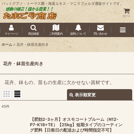
バットグアノ・トーマス菌・海藻エキス・マニラフォルダ通販サイトです。
カート
マイページ
商品検索
ご利用案内
送料について
問い合わせ
ホーム
>
花卉・鉢苗生産向き
花卉・鉢苗生産向き
花卉、鉢もの、苗もの生産に欠かせない資材です。
表示順変更
閉じる
45
件
表示数
:
【肥効2-3ヶ月】オスモコートブルーム（N12-
P7-K18+TE）【25kg】短期タイプのコーティン
並び順
:
グ肥料【日祭日の配送および時間指定不可】