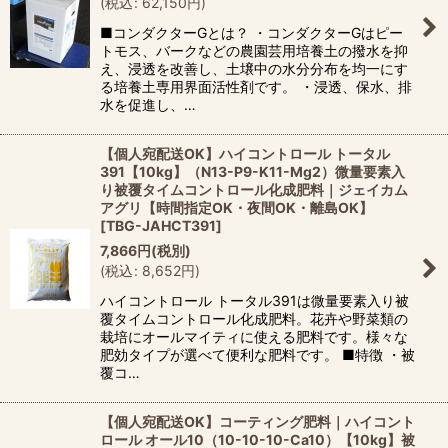
(
税込
:
62,150
円
)
■コンダクターGとは？ ・コンダクターGはピー
トモス、バークなどの農園芸用培養土の撥水を抑
え、浸透を改善し、土壌中の水分分布を均一にす
る培養土専用界面活性剤です。 ・浸透、保水、排
水を促進し、…
【個人宛配送OK】ハイコントロール トータル
391【10kg】（N13-P9-K11-Mg2）微量要素入
り被覆タイムコントロール化成肥料｜ジェイカム
アグリ【時間指定OK・夜間OK・離島OK】
[
TBG-JAHCT391
]
7,866
円
(税別)
(
税込
:
8,652
円
)
ハイコントロール トータル391は微量要素入り被
覆タイムコントロール化成肥料。花卉や野菜類の
栽培にオールマイティに使える肥料です。様々な
肥効タイプが選べて便利な肥料です。 ■特徴 ・被
覆コ…
【個人宛配送OK】コーティング肥料｜ハイコント
ロール オール10（10-10-10-Ca10）【10kg】被