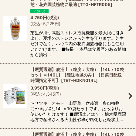
芝・花卉園芸植物に最適
[
TTG-HFTR005
]
4,750
円
(税別)
(
税込
:
5,225
円
)
芝生が持つ高温ストレス抵抗機能を最大限に引き
出し、夏場のストレスから芝生を守ります。芝生
だけでなく、ハウス内の花卉園芸植物にもご使用
いただけます。 ■特長 ・本品は食履歴のある植物
から抽出…
【硬質選別】鹿沼土（粒度：大粒）【14Lｘ10袋
セット＝140L】【陸送地域のみ】【日祭日配送・
時間指定不可】
[
TET-HDKN014L
]
3,950
円
(税別)
(
税込
:
4,345
円
)
〜サツキ、オモト、山野草、盆栽類、多肉植物
に〜 ※お得な14Lｘ10袋セットです。たっぷりお
使いいただけます！ ■鹿沼土とは？ ・栃木県鹿沼
地方で産出される火山性砂礫が風化した粒状土…
【硬質選別】鹿沼土（粒度：中粒）【14Lｘ10袋