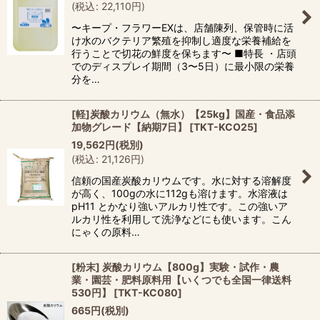
(
税込
:
22,110
円
)
〜キープ・フラワーEXは、店舗陳列、保管時に活
け水のバクテリア繁殖を抑制し適度な栄養補給を
行うことで切花の鮮度を保ちます〜 ■特長 ・店頭
でのディスプレイ期間（3〜5日）に最小限の栄養
分を…
[軽]炭酸カリウム（無水）【25kg】国産・食品添
加物グレード【納期7日】
[
TKT-KCO25
]
19,562
円
(税別)
(
税込
:
21,126
円
)
信頼の国産炭酸カリウムです。水に対する溶解度
が高く、100gの水に112gも溶けます。水溶液は
pH11 とかなり強いアルカリ性です。この強いア
ルカリ性を利用して洗浄などにも使います。こん
にゃくの原料…
[粉末] 炭酸カリウム【800g】実験・試作・農
業・園芸・肥料原料用【いくつでも全国一律送料
530円】
[
TKT-KC080
]
665
円
(税別)