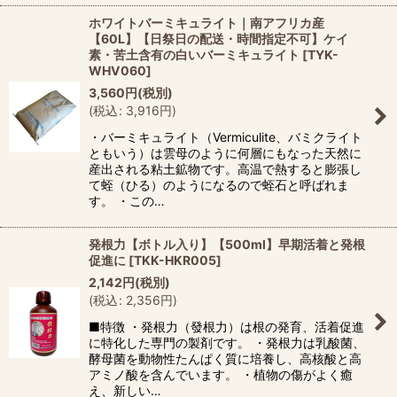
ホワイトバーミキュライト｜南アフリカ産
【60L】【日祭日の配送・時間指定不可】ケイ
素・苦土含有の白いバーミキュライト
[
TYK-
WHV060
]
3,560
円
(税別)
(
税込
:
3,916
円
)
・バーミキュライト（Vermiculite、バミクライト
ともいう）は雲母のように何層にもなった天然に
産出される粘土鉱物です。高温で熱すると膨張し
て蛭（ひる）のようになるので蛭石と呼ばれま
す。 ・この…
発根力【ボトル入り】【500ml】早期活着と発根
促進に
[
TKK-HKR005
]
2,142
円
(税別)
(
税込
:
2,356
円
)
■特徴 ・発根力（發根力）は根の発育、活着促進
に特化した専門の製剤です。 ・発根力は乳酸菌、
酵母菌を動物性たんぱく質に培養し、高核酸と高
アミノ酸を含んでいます。 ・植物の傷がよく癒
え、新しい…