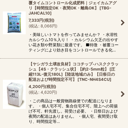
覆タイムコントロール化成肥料｜ジェイカムアグ
リ【時間指定OK・夜間OK・離島OK】
[
TBG-
JAHCAL10
]
7,333
円
(税別)
(
税込
:
8,066
円
)
・美味しいトマトを作ってみませんか？ ・水溶性
カルシウム10％入り！ ・カルシウム欠乏の出やす
い花き類や野菜類に最適です。 ■特徴 ・被覆コー
ティングにより効き目をコントロールできる化…
【ヤシガラ土壌改良材】ココチップ-ハスククラッ
シュ【4S・クラッシュ状】【約2-5mm粒】 [圧
縮113L-復元180L]【陸送地域のみ】【日祭日の
配送および時間指定不可】
[
TNC-NH4S4CU
]
4,200
円
(税別)
(
税込
:
4,620
円
)
・この商品は一般貨物路線便での配送になりま
す。 ・個人宅不可。集合住宅不可。階上への荷揚
げ不可。軒先渡し。荷受け必要。 ・日祭日および
夜間の配送はありません。 ・個人宅、夜間受け取
り、時間指定等…