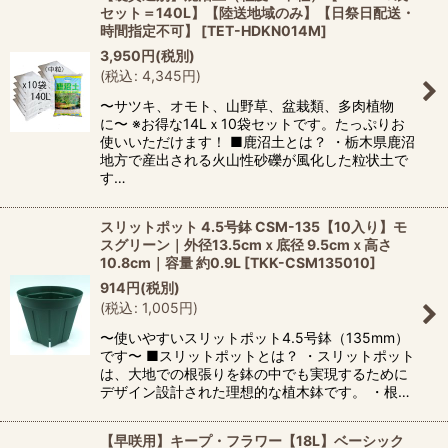
セット＝140L】【陸送地域のみ】【日祭日配送・
時間指定不可】
[
TET-HDKN014M
]
3,950
円
(税別)
(
税込
:
4,345
円
)
〜サツキ、オモト、山野草、盆栽類、多肉植物
に〜 ※お得な14Lｘ10袋セットです。たっぷりお
使いいただけます！ ■鹿沼土とは？ ・栃木県鹿沼
地方で産出される火山性砂礫が風化した粒状土で
す…
スリットポット 4.5号鉢 CSM-135【10入り】モ
スグリーン｜外径13.5cmｘ底径 9.5cmｘ高さ
10.8cm｜容量 約0.9L
[
TKK-CSM135010
]
914
円
(税別)
(
税込
:
1,005
円
)
〜使いやすいスリットポット4.5号鉢（135mm）
です〜 ■スリットポットとは？ ・スリットポット
は、大地での根張りを鉢の中でも実現するために
デザイン設計された理想的な植木鉢です。 ・根…
【早咲用】キープ・フラワー【18L】ベーシック