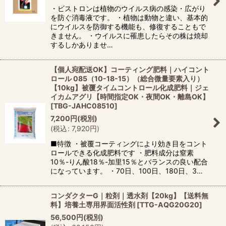
・ビストロンは植物のウイルス病の感染・広がり
を防ぐ消毒液です。 ・植物は動物と違い、基本的
にウイルスを防御する機能も、修復することもで
きません。 ・ウイルスに罹患したらその株は焼却
するしかありませ…
【個人宛配送OK】コーティング肥料｜ハイコント
ロール 085（10-18-15）（総合微量要素入り）
【10kg】被覆タイムコントロール化成肥料｜ジェ
イカムアグリ【時間指定OK・夜間OK・離島OK】
[
TBG-JAHC08510
]
7,200
円
(税別)
(
税込
:
7,920
円
)
■特徴 ・被覆コーティングにより効き目をコント
ロールできる化成肥料です ・肥料成分は窒素
10％-りん酸18％-加里15％とバランスの良い配合
になっています。 ・70日、100日、180日、3…
コンダクターG｜粒剤｜透水剤【20kg】【送料無
料】培養土専用界面活性剤
[
TTG-AQG20G20
]
56,500
円
(税別)