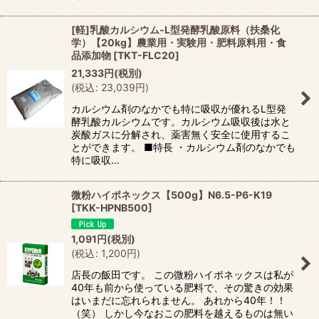
[軽]乳酸カルシウム-L型発酵乳酸原料（扶桑化
学）【20kg】農業用・実験用・肥料原料用・食
品添加物
[
TKT-FLC20
]
21,333
円
(税別)
(
税込
:
23,039
円
)
カルシウム剤のなかでも特に吸収が優れるL型発
酵乳酸カルシウムです。カルシウム吸収後は水と
炭酸ガスに分解され、薬害無く安全に使用するこ
とができます。 ■特長 ・カルシウム剤のなかでも
特に吸収…
微粉ハイポネックス【500g】N6.5-P6-K19
[
TKK-HPNB500
]
1,091
円
(税別)
(
税込
:
1,200
円
)
店長の飯田です。 この微粉ハイポネックスは私が
40年も前から使っている肥料で、その驚きの効果
はいまだに忘れられません。 あれから40年！！
（笑） しかし今なおこの肥料を越えるものは無い