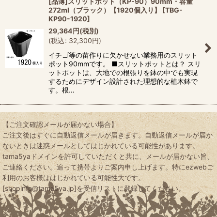
[品薄]スリットポット（KP-90）90mm・容量
272ml（ブラック）【1920個入り】
[
TBG-
KP90-1920
]
29,364
円
(税別)
(
税込
:
32,300
円
)
イチゴ等の苗作りに欠かせない業務用のスリット
ポット90mmです。 ■スリットポットとは？ スリ
ットポットは、大地での根張りを鉢の中でも実現
するためにデザイン設計された理想的な植木鉢で
す。根…
【ご注文確認メールが届かない場合】
ご注文後はすぐに自動返信メールが届きます。自動返信メールが届か
ないときは迷惑メールとしてはじかれている可能性があります。
tama5yaドメインを許可していただくと共に、メールが届かない旨、
ご連絡ください。追って携帯よりご案内申し上げます。特にezwebご
利用のお客様ははじかれている可能性大です。
[shopinfo@tama5ya.jp]を受信リストに登録してください。