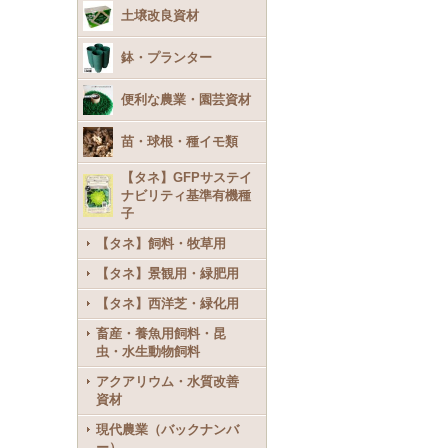
土壌改良資材
鉢・プランター
便利な農業・園芸資材
苗・球根・種イモ類
【タネ】GFPサステイ
ナビリティ基準有機種
子
【タネ】飼料・牧草用
【タネ】景観用・緑肥用
【タネ】西洋芝・緑化用
畜産・養魚用飼料・昆
虫・水生動物飼料
アクアリウム・水質改善
資材
現代農業（バックナンバ
ー）