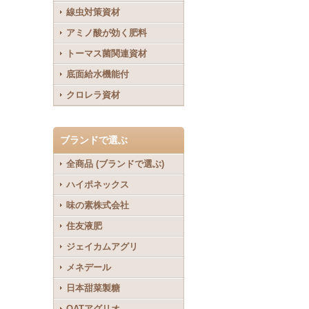
線虫対策資材
アミノ酸が効く肥料
トーマス菌関連資材
底面給水機能付
クロレラ資材
ブランドで選ぶ
全商品 (ブランドで選ぶ)
ハイポネックス
味の素株式会社
住友液肥
ジェイカムアグリ
メネデール
日本甜菜製糖
OATアグリオ