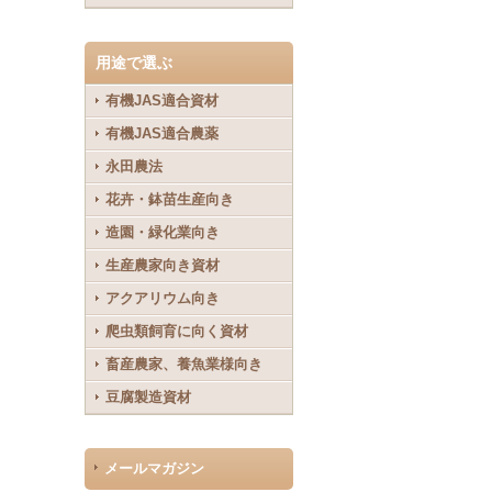
用途で選ぶ
有機JAS適合資材
有機JAS適合農薬
永田農法
花卉・鉢苗生産向き
造園・緑化業向き
生産農家向き資材
アクアリウム向き
爬虫類飼育に向く資材
畜産農家、養魚業様向き
豆腐製造資材
メールマガジン