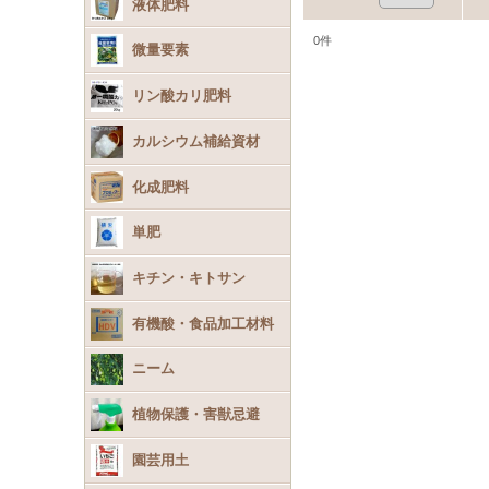
液体肥料
0
件
微量要素
リン酸カリ肥料
カルシウム補給資材
化成肥料
単肥
キチン・キトサン
有機酸・食品加工材料
ニーム
植物保護・害獣忌避
園芸用土