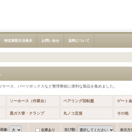
特定商取引法表示
お問い合せ
送料について
ス
ツケース、パーツボックスなど整理整頓に便利な製品を集めました。
ソーホース（作業台）
ベアリング回転盤
ゲート
黒ガス管・クランプ
丸ノコ定規
その他
画像
:
並び順
:
在庫あり
表示方