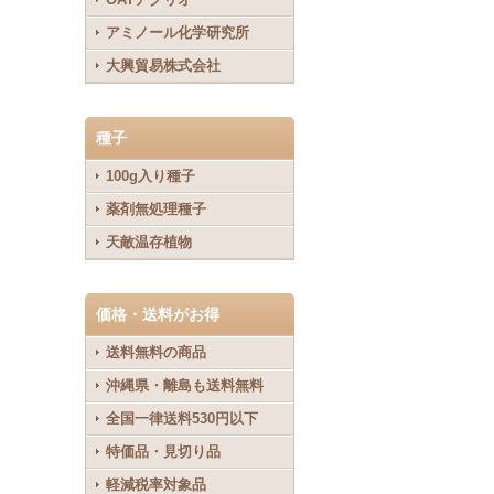
アミノール化学研究所
大興貿易株式会社
種子
100g入り種子
薬剤無処理種子
天敵温存植物
価格・送料がお得
送料無料の商品
沖縄県・離島も送料無料
全国一律送料530円以下
特価品・見切り品
軽減税率対象品