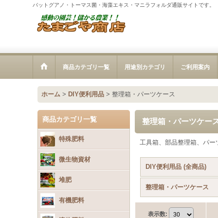
バットグアノ・トーマス菌・海藻エキス・マニラフォルダ通販サイトです。
商品カテゴリ一覧
用途別カテゴリ
ご利用案内
ホーム
>
DIY便利用品
>
整理箱・パーツケース
商品カテゴリ一覧
整理箱・パーツケー
特殊肥料
工具箱、部品整理箱、パー
微生物資材
DIY便利用品 (全商品)
堆肥
整理箱・パーツケース
有機肥料
表示数
: