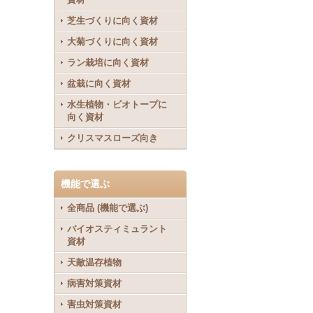
芝生づくりに向く資材
大菊づくりに向く資材
ラン栽培に向く資材
盆栽に向く資材
水生植物・ビオトープに
向く資材
クリスマスローズ向き
機能で選ぶ
全商品 (機能で選ぶ)
バイオスティミュラント
資材
天敵温存植物
病害対策資材
害虫対策資材