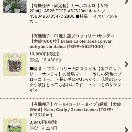
【有機種子・固定種】カーボロネロ【大袋
20ml】 A526 TGFP-A52620ml キャベツ
4560496705477 2800 ■特長 ・イタリアのト
ス…
【有機種子・F1種】茎ブロッコリー /サンティ
【大袋1000粒】Brassica oleracea convar.
botrytis var italica
[
TGFP-A5271000
]
16,800
円
(税別)
(
税込
:
18,480
円
)
■特徴 ・ブロッコリーの新スタイル【茎ブロッコ
リー サンティ】の登場です！ ・珍しい紫色のブ
ロッコリー。 ・長い茎はやわらかく、花蕾のシッ
クな紫はとってもきれいです。 ・いつものサラダ
がス…
【有機種子】ケール/カーリータイプ /緑葉 【大袋
20ml】Kale : Curly / Green Leaves
[
TGFP-
A13520ml
]
3,840
円
(税別)
(
税込
:
4,224
円
)