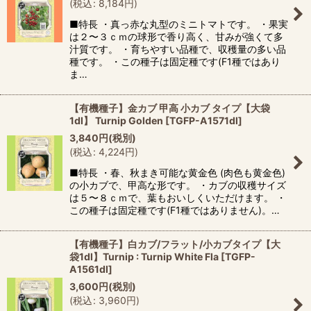
(
税込
:
8,184
円
)
■特長 ・真っ赤な丸型のミニトマトです。 ・果実
は２〜３ｃｍの球形で香り高く、甘みが強くて多
汁質です。 ・育ちやすい品種で、収穫量の多い品
種です。 ・この種子は固定種です(F1種ではあり
ま…
【有機種子】金カブ 甲高 小カブ タイプ【大袋
1dl】 Turnip Golden
[
TGFP-A1571dl
]
3,840
円
(税別)
(
税込
:
4,224
円
)
■特長 ・春、秋まき可能な黄金色 (肉色も黄金色)
の小カブで、甲高な形です。 ・カブの収穫サイズ
は５〜８ｃｍで、葉もおいしくいただけます。 ・
この種子は固定種です(F1種ではありません)。…
【有機種子】白カブ/フラット/小カブタイプ【大
袋1dl】Turnip : Turnip White Fla
[
TGFP-
A1561dl
]
3,600
円
(税別)
(
税込
:
3,960
円
)