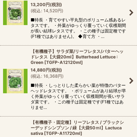
13,200
円
(税別)
(
税込
:
14,520
円
)
■特長 ・育てやすい平丸型のボリューム感あるレ
タスです。 ・外葉がゆっくり覆っていく収穫期間
が長い結球レタスです。 ・この種子は固定種です
(F1種ではありません)。 ◆育て方 ・…
【有機種子】サラダ菜/リーフレタス/バターヘッ
ドレタス【大袋20ml】Butterhead Lettuce :
Green
[
TGFP-A12120ml
]
14,880
円
(税別)
(
税込
:
16,368
円
)
■特長 ・しっとりした柔らかい葉が特徴のバター
ヘッドレタスです。 ・ボリュームがあり結球が早
く外葉がゆっくり覆っていく収穫期間が長いサラ
ダ菜です。 ・この種子は固定種です(F1種ではあ
りませ…
【有機種子・固定種】リーフレタス / ブラックシ
ーデッドシンプソン / 緑【大袋50ｍl】Lactuca
sativa
[
TGFP-A11720ml
]