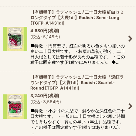
【有機種子】ラディッシュ / 二十日大根 紅白セミ
ロングタイプ【大袋1dl】Radish : Semi-Long
[
TGFP-A1431dl
]
4,680
円
(税別)
(
税込
:
5,148
円
)
■特徴 ・円筒型で、紅白の明るい色をもつ揃いの
良い二十日大根です。 ・枝葉の草勢が強く、二十
日大根としては若干形が長めの品種です。 ・この
種子は固定種です(F1種ではありません)。 ◆…
【有機種子】ラディッシュ / 二十日大根 「深紅ラ
ウンドタイプ]【大袋1dl】Radish : Scarlet-
Round
[
TGFP-A1441dl
]
3,240
円
(税別)
(
税込
:
3,564
円
)
■特徴 ・小ぶりの丸型で、鮮やかな深紅色の二十
日大根です。 ・一般の二十日大根に比べ寒い時期
でも育ちやすく、育ちの早い（早生）品種です。
・この種子は固定種です(F1種ではありません)。
…