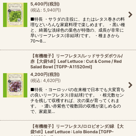
5,400
円
(税別)
(
税込
:
5,940
円
)
■特長 ・サラダの主役に、またはレタス巻きの料
理などいろんな家庭料理で楽しめます。 ・黒い種
と、綺麗な淡緑色の葉色が特徴の、成長が非常に
早いリーフレタス(非結球)です。 ・種まきから
70〜8…
【有機種子】リーフレタス/レッドサラダボウル/
赤【大袋1dl】Leaf Lettuce : Cut & Come / Red
Salad Bowl
[
TGFP-A11520ml
]
4,200
円
(税別)
(
税込
:
4,620
円
)
■特長 ・ヨーロッパの在来種で日本でも大変育ち
の良いリーフレタス(非結球)です。 ・根元数セン
チを残して収穫すれば、次の葉が育ってくれま
す。 ・濃い赤紫色で複数回の収穫が楽しめるの
で、家庭菜…
【有機種子】リーフレタス/ロロビオンダ/緑 【大
袋1dl】Leaf Lettuce : Lolo Bionda
[
TGFP-