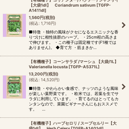
【大袋1dl】 Coriandrum sativum
[
TGFP-
A1411dl
]
1,560
円
(税別)
(
税込
:
1,716
円
)
■特徴 ・独特の風味がクセになるエスニックな香
りづけに相性抜群のハーブ。 ・25cm程の高さま
で伸びます。 ・この種子は固定種です(F1種では
ありません)。 ◆育て方 ・筋まきか…
【有機種子】コーンサラダ /マーシュ 【大袋/1L】
Valerianella locusta
[
TGFP-A5371L
]
13,200
円
(税別)
(
税込
:
14,520
円
)
■特徴 ・やわらかい食感で、ナッツのような風味
が楽しい葉野菜です。 ・欧米では、若葉を生でサ
ラダに利用しています。 ・育てるのはとってもカ
ンタンなので、菜園ビギナーさんにもおススメで
す。 …
【有機種子】ハーブセロリ / スープセルリー【大
袋1dl】 Herb Celery
[
TGFP-A1401dl
]