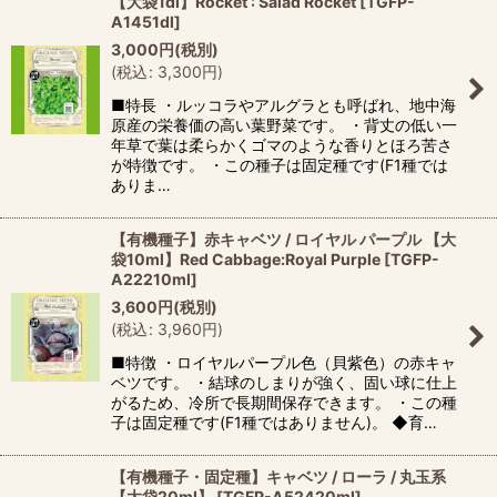
【大袋1dl】Rocket : Salad Rocket
[
TGFP-
A1451dl
]
3,000
円
(税別)
(
税込
:
3,300
円
)
■特長 ・ルッコラやアルグラとも呼ばれ、地中海
原産の栄養価の高い葉野菜です。 ・背丈の低い一
年草で葉は柔らかくゴマのような香りとほろ苦さ
が特徴です。 ・この種子は固定種です(F1種では
ありま…
【有機種子】赤キャベツ / ロイヤル パープル 【大
袋10ml】Red Cabbage:Royal Purple
[
TGFP-
A22210ml
]
3,600
円
(税別)
(
税込
:
3,960
円
)
■特徴 ・ロイヤルパープル色（貝紫色）の赤キャ
ベツです。 ・結球のしまりが強く、固い球に仕上
がるため、冷所で長期間保存できます。 ・この種
子は固定種です(F1種ではありません)。 ◆育…
【有機種子・固定種】キャベツ / ローラ / 丸玉系
【大袋20ml】
[
TGFP-A52420ml
]