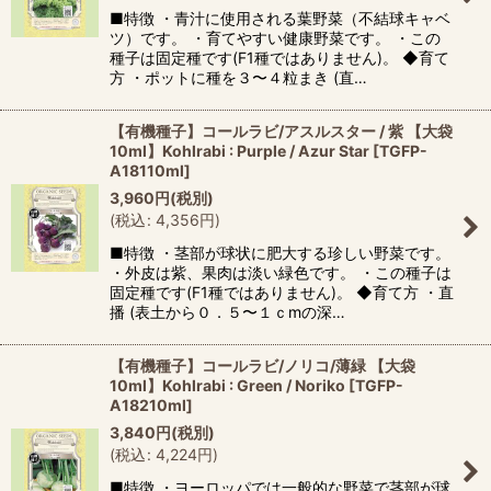
■特徴 ・青汁に使用される葉野菜（不結球キャベ
ツ）です。 ・育てやすい健康野菜です。 ・この
種子は固定種です(F1種ではありません)。 ◆育て
方 ・ポットに種を３〜４粒まき (直…
【有機種子】コールラビ/アスルスター / 紫 【大袋
10ml】Kohlrabi : Purple / Azur Star
[
TGFP-
A18110ml
]
3,960
円
(税別)
(
税込
:
4,356
円
)
■特徴 ・茎部が球状に肥大する珍しい野菜です。
・外皮は紫、果肉は淡い緑色です。 ・この種子は
固定種です(F1種ではありません)。 ◆育て方 ・直
播 (表土から０．５〜１ｃmの深…
【有機種子】コールラビ/ノリコ/薄緑 【大袋
10ml】Kohlrabi : Green / Noriko
[
TGFP-
A18210ml
]
3,840
円
(税別)
(
税込
:
4,224
円
)
■特徴 ・ヨーロッパでは一般的な野菜で茎部が球