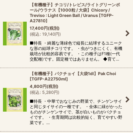
【有機種子】チコリ/トレビス/ライトグリーンボ
ール/ウラナス【1000粒 / 大袋】Chicory /
Treviso : Light Green Ball / Uranus
[
TGFP-
A27810
]
17,400
円
(税別)
(
税込
:
19,140
円
)
■特長 ・綺麗な薄緑色で縦長に結球するユニーク
な形の結球チコリです。 ・虫がつきにくく、有機
栽培が比較的容易です。 ・この種子はF1種(一代
交配種)です。固定種ではありません。 ◆育て…
【有機種子】パクチョイ【大袋1dl】Pak Choi
[
TGFP-A22750ml
]
4,800
円
(税別)
(
税込
:
5,280
円
)
■特長 ・中華でおなじみの野菜で、チンゲンサイ
と同じタイサイの一種です。 ・全体に緑がかった
ものがチンゲンサイで、茎が白いものがパクチョ
イです。 ・生育期間は比較的短く、育てやすい野
菜です。…