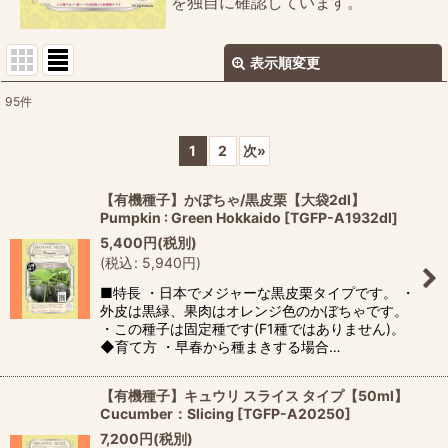
を独自に確認しています。
表示順変更
閉じる
95
件
サブカテゴリ
:
1
2
次
»
表示数
:
【有機種子】かぼちゃ/黒皮栗【大袋2dl】
Pumpkin : Green Hokkaido
[
TGFP-A1932dl
]
並び順
:
5,400
円
(税別)
(
税込
:
5,940
円
)
絞り込む
■特長 ・日本でメジャーな黒皮栗タイプです。 ・
外皮は黒緑、果肉はオレンジ色のかぼちゃです。
・この種子は固定種です(F1種ではありません)。
◆育て方 ・早春から種まきする場合…
【有機種子】キュウリ スライス タイプ【50ml】
Cucumber：Slicing
[
TGFP-A20250
]
7,200
円
(税別)