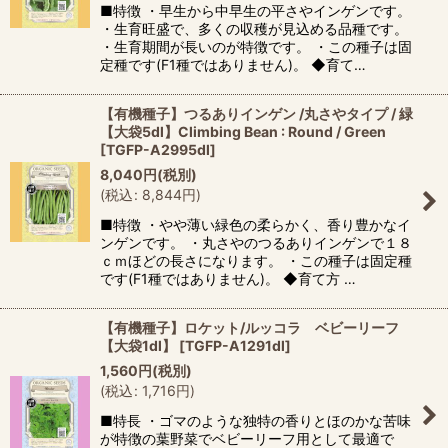
■特徴 ・早生から中早生の平さやインゲンです。
・生育旺盛で、多くの収穫が見込める品種です。
・生育期間が長いのが特徴です。 ・この種子は固
定種です(F1種ではありません)。 ◆育て…
【有機種子】つるありインゲン /丸さやタイプ / 緑
【大袋5dl】Climbing Bean : Round / Green
[
TGFP-A2995dl
]
8,040
円
(税別)
(
税込
:
8,844
円
)
■特徴 ・やや薄い緑色の柔らかく、香り豊かなイ
ンゲンです。 ・丸さやのつるありインゲンで１８
ｃｍほどの長さになります。 ・この種子は固定種
です(F1種ではありません)。 ◆育て方 …
【有機種子】ロケット/ルッコラ ベビーリーフ
【大袋1dl】
[
TGFP-A1291dl
]
1,560
円
(税別)
(
税込
:
1,716
円
)
■特長 ・ゴマのような独特の香りとほのかな苦味
が特徴の葉野菜でベビーリーフ用として最適で