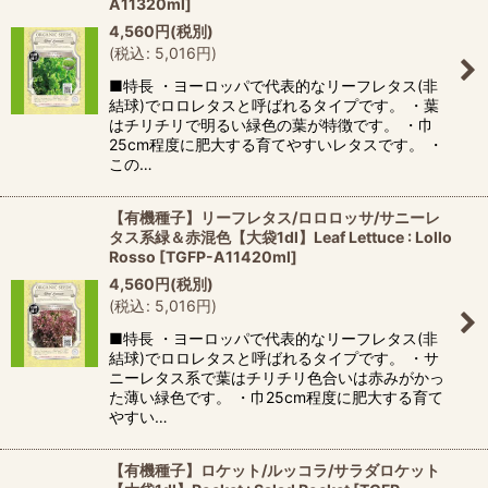
A11320ml
]
4,560
円
(税別)
(
税込
:
5,016
円
)
■特長 ・ヨーロッパで代表的なリーフレタス(非
結球)でロロレタスと呼ばれるタイプです。 ・葉
はチリチリで明るい緑色の葉が特徴です。 ・巾
25cm程度に肥大する育てやすいレタスです。 ・
この…
【有機種子】リーフレタス/ロロロッサ/サニーレ
タス系緑＆赤混色【大袋1dl】Leaf Lettuce : Lollo
Rosso
[
TGFP-A11420ml
]
4,560
円
(税別)
(
税込
:
5,016
円
)
■特長 ・ヨーロッパで代表的なリーフレタス(非
結球)でロロレタスと呼ばれるタイプです。 ・サ
ニーレタス系で葉はチリチリ色合いは赤みがかっ
た薄い緑色です。 ・巾25cm程度に肥大する育て
やすい…
【有機種子】ロケット/ルッコラ/サラダロケット