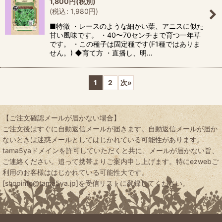
1,800
円
(税別)
(
税込
:
1,980
円
)
■特徴 ・レースのような細かい葉、アニスに似た
甘い風味です。 ・40〜70センチまで育つ一年草
です。 ・この種子は固定種です(F1種ではありま
せん。) ◆育て方 ・直播し、明…
1
2
次
»
【ご注文確認メールが届かない場合】
ご注文後はすぐに自動返信メールが届きます。自動返信メールが届か
ないときは迷惑メールとしてはじかれている可能性があります。
tama5yaドメインを許可していただくと共に、メールが届かない旨、
ご連絡ください。追って携帯よりご案内申し上げます。特にezwebご
利用のお客様ははじかれている可能性大です。
[shopinfo@tama5ya.jp]を受信リストに登録してください。