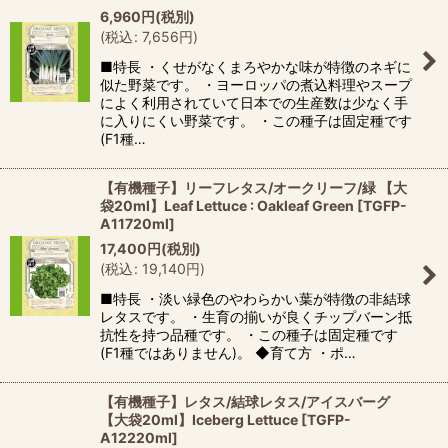
6,960
円
(税別)
(
税込
:
7,656
円
)
■特長 ・くせがなくまろやかな味が特徴のネギに
似た野菜です。 ・ヨーロッパの煮込料理やスープ
によく利用されていて日本での生産数は少なく手
に入りにくい野菜です。 ・この種子は固定種です
(F1種…
【有機種子】リーフレタス/オークリーフ/緑 【大
袋20ml】Leaf Lettuce : Oakleaf Green
[
TGFP-
A11720ml
]
17,400
円
(税別)
(
税込
:
19,140
円
)
■特長 ・淡い緑色のやわらかい葉が特徴の非結球
レタスです。 ・生育の揃いが良くチップバーン抵
抗性を持つ品種です。 ・この種子は固定種です
(F1種ではありません)。 ◆育て方 ・ポ…
【有機種子】レタス/結球レタス/アイスバーグ
【大袋20ml】Iceberg Lettuce
[
TGFP-
A12220ml
]