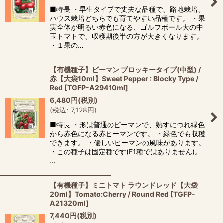
■特長 ・早生タイプで丈夫な品種で、路地栽培、
ハウス栽培どちらでも育てやすい品種です。 ・果
実全体が明るい赤色になる、ゴルフボール大の中
玉トマトで、収穫期後半の方が大きくなります。
・１果の…
【有機種子】ピーマン ブロッキータイプ(中型) /
赤【大袋10ml】Sweet Pepper : Blocky Type /
Red
[
TGFP-A29410ml
]
6,480
円
(税別)
(
税込
:
7,128
円
)
■特長 ・形は普通のピーマンで、熟すにつれ緑色
から赤色になる赤ピーマンです。 ・緑色でも収穫
できます。 ・優しいピーマンの風味があります。
・この種子は固定種です(F1種ではありません)。
…
【有機種子】ミニトマト ラウンドレッド【大袋
20ml】Tomato:Cherry / Round Red
[
TGFP-
A21320ml
]
7,440
円
(税別)