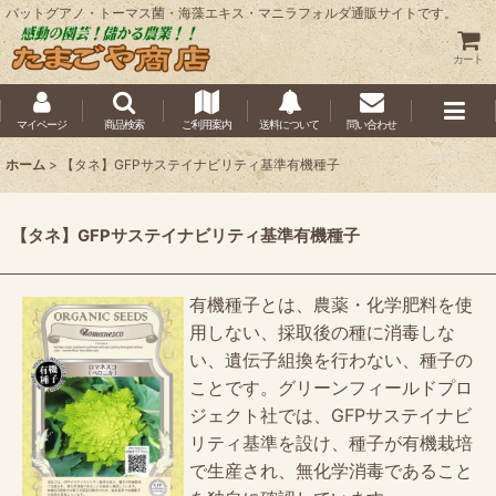
バットグアノ・トーマス菌・海藻エキス・マニラフォルダ通販サイトです。
カート
マイページ
商品検索
ご利用案内
送料について
問い合わせ
ホーム
>
【タネ】GFPサステイナビリティ基準有機種子
【タネ】GFPサステイナビリティ基準有機種子
有機種子とは、農薬・化学肥料を使
用しない、採取後の種に消毒しな
い、遺伝子組換を行わない、種子の
ことです。グリーンフィールドプロ
ジェクト社では、GFPサステイナビ
リティ基準を設け、種子が有機栽培
で生産され、無化学消毒であること