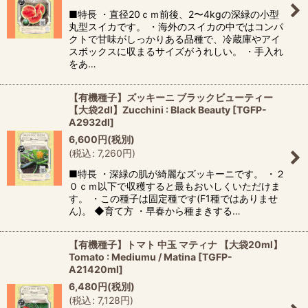
■特長 ・直径20ｃｍ前後、2〜4kgの深緑の小型
丸型スイカです。 ・海外のスイカの中ではコンパ
クトで甘味がしっかりある品種で、冷蔵庫やアイ
スボックスに収まるサイズがうれしい。 ・手入れ
をあ…
【有機種子】ズッキーニ ブラックビューティー
【大袋2dl】Zucchini : Black Beauty
[
TGFP-
A2932dl
]
6,600
円
(税別)
(
税込
:
7,260
円
)
■特長 ・深緑の肌が綺麗なズッキーニです。 ・２
０ｃｍ以下で収穫すると最もおいしくいただけま
す。 ・この種子は固定種です(F1種ではありませ
ん)。 ◆育て方 ・早春から種まきする…
【有機種子】トマト 中玉 マティナ 【大袋20ml】
Tomato : Mediumu / Matina
[
TGFP-
A21420ml
]
6,480
円
(税別)
(
税込
:
7,128
円
)