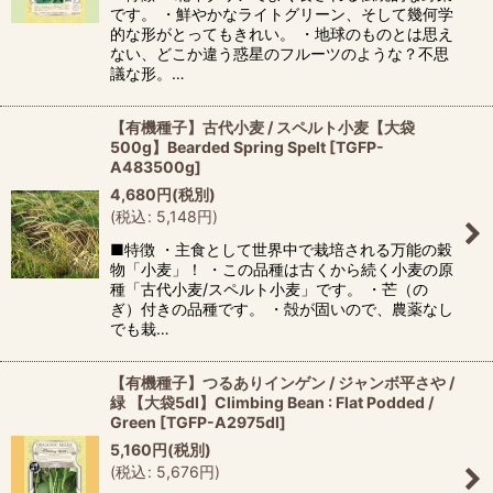
です。 ・鮮やかなライトグリーン、そして幾何学
的な形がとってもきれい。 ・地球のものとは思え
ない、どこか違う惑星のフルーツのような？不思
議な形。…
【有機種子】古代小麦 / スペルト小麦【大袋
500g】Bearded Spring Spelt
[
TGFP-
A483500g
]
4,680
円
(税別)
(
税込
:
5,148
円
)
■特徴 ・主食として世界中で栽培される万能の穀
物「小麦」！ ・この品種は古くから続く小麦の原
種「古代小麦/スペルト小麦」です。 ・芒（の
ぎ）付きの品種です。 ・殻が固いので、農薬なし
でも栽…
【有機種子】つるありインゲン / ジャンボ平さや /
緑 【大袋5dl】Climbing Bean : Flat Podded /
Green
[
TGFP-A2975dl
]
5,160
円
(税別)
(
税込
:
5,676
円
)