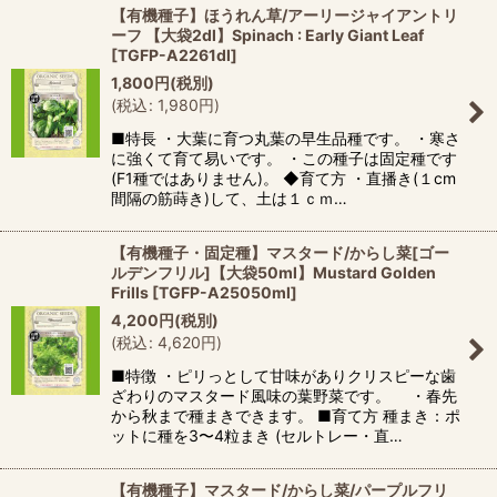
【有機種子】ほうれん草/アーリージャイアントリ
ーフ 【大袋2dl】Spinach : Early Giant Leaf
[
TGFP-A2261dl
]
1,800
円
(税別)
(
税込
:
1,980
円
)
■特長 ・大葉に育つ丸葉の早生品種です。 ・寒さ
に強くて育て易いです。 ・この種子は固定種です
(F1種ではありません)。 ◆育て方 ・直播き(１cm
間隔の筋蒔き)して、土は１ｃｍ…
【有機種子・固定種】マスタード/からし菜[ゴー
ルデンフリル]【大袋50ml】Mustard Golden
Frills
[
TGFP-A25050ml
]
4,200
円
(税別)
(
税込
:
4,620
円
)
■特徴 ・ピリっとして甘味がありクリスピーな歯
ざわりのマスタード風味の葉野菜です。 ・春先
から秋まで種まきできます。 ■育て方 種まき：ポ
ットに種を3〜4粒まき (セルトレー・直…
【有機種子】マスタード/からし菜/パープルフリ