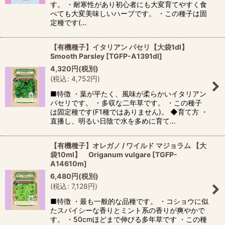
す。 ・耐寒性があり初心者にも大変育てやすく食
べても大変美味しいハーブです。 ・この種子は固
定種です(…
【有機種子】イタリアン パセリ【大袋1dl】
Smooth Parsley
[
TGFP-A1391dl
]
4,320
円
(税別)
(
税込
:
4,752
円
)
■特徴 ・葉が平たく、風味が柔らかいイタリアン
パセリです。 ・多収な二年草です。 ・この種子
は固定種です(F1種ではありません)。 ◆育て方 ・
直播し、明るい日陰で水を多めに育て…
【有機種子】オレガノ / ワイルド マジョラム 【大
袋10ml】 Origanum vulgare
[
TGFP-
A14610m
]
6,480
円
(税別)
(
税込
:
7,128
円
)
■特徴 ・最も一般的な品種です。 ・コショウに似
たスパイシーな香りとミント系の香りが爽やかで
す。 ・50cmほどまで伸びる多年草です ・この種