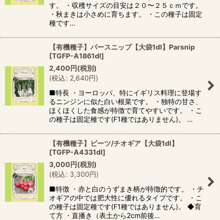
す。 ・収穫サイズの目安は２０〜２５ｃｍです。
・秋まきは小さめに育ちます。 ・この種子は固定
種です…
【有機種子】パースニップ【大袋1dl】Parsnip
[
TGFP-A1861dl
]
2,400
円
(税別)
(
税込
:
2,640
円
)
■特長 ・ヨーロッパ、特にイギリス料理に登場す
るニンジンに似た白い根菜です。 ・独特の甘さ、
ほくほくした食感が特徴で育てやすいです。 ・こ
の種子は固定種です(F1種ではありません)。 …
【有機種子】ビーツ/チオギア【大袋1dl】
[
TGFP-A4331dl
]
3,000
円
(税別)
(
税込
:
3,300
円
)
■特徴 ・赤と白のうずまき柄が特徴的です。 ・チ
オギアの中では肥大性に優れるタイプです。 ・こ
の種子は固定種です(F1種ではありません)。 ◆育
て方 ・直播き（表土から2cm前後…