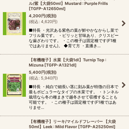
ル/紫【大袋50ml】Mustard : Purple Frills
[
TGFP-A12650ml
]
4,200
円
(税別)
(
税込
:
4,620
円
)
■特長 ・光沢ある紫色の葉が鮮やかなからし菜で
フリル葉です。 ・ピリッと甘味あり、クリスピー
な歯ざわりです。 ・この種子は固定種です(F1種
ではありません)。 ◆育て方 ・直播き…
【有機種子】水菜【大袋1dl】Turnip Top :
Mizuna
[
TGFP-A1321dl
]
5,400
円
(税別)
(
税込
:
5,940
円
)
■特長 ・純白で細長い茎に刻み葉が特徴の日本で
最もポピュラーなタイプの水菜です。 ・トンネル
栽培なら冬の種まきで越冬させて収穫することも
可能です。 ・この種子は固定種です(F1種ではあ
りませ…
【有機種子】リーキ/マイルドフレーバー 【大袋
50ml】Leek : Mild Flavor
[
TGFP-A25250ml
]