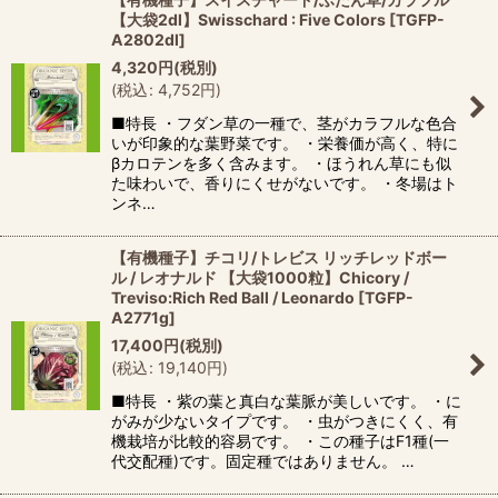
【大袋2dl】Swisschard : Five Colors
[
TGFP-
A2802dl
]
4,320
円
(税別)
(
税込
:
4,752
円
)
■特長 ・フダン草の一種で、茎がカラフルな色合
いが印象的な葉野菜です。 ・栄養価が高く、特に
βカロテンを多く含みます。 ・ほうれん草にも似
た味わいで、香りにくせがないです。 ・冬場はト
ンネ…
【有機種子】チコリ/トレビス リッチレッドボー
ル / レオナルド 【大袋1000粒】Chicory /
Treviso:Rich Red Ball / Leonardo
[
TGFP-
A2771g
]
17,400
円
(税別)
(
税込
:
19,140
円
)
■特長 ・紫の葉と真白な葉脈が美しいです。 ・に
がみが少ないタイプです。 ・虫がつきにくく、有
機栽培が比較的容易です。 ・この種子はF1種(一
代交配種)です。固定種ではありません。 …