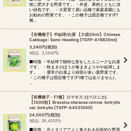
状に肥大する野菜です。 ・外皮、果肉とともに淡
い緑色です。 ・大変育て易い品種で家庭菜園にも
お勧めの野菜です。 ・この種子は固定種です(F1
種…
【有機種子】半結球/白菜 【大袋20ml】Chinese
Cabbage : Semi-Heading
[
TGFP-A19820ml
]
3,240
円
(税別)
(
税込
:
3,564
円
)
■特徴 ・半結球で独特な形をしたユニークな白菜
です。 ・秋まきのほうが春まきよりやや結球しま
す。 ・通常の白菜より緑部が多い葉野菜です。
・この種子は固定種です(F1種ではありません)。
…
【有機種子・F1種】ロマネスコ[ベロニカ]
【1000粒】Brassica oleracea convar. botrytis
var. botrytis
[
TGFP-A4531000
]
24,000
円
(税別)
(
税込
:
26,400
円
)
■特徴 ・北イタリアでよく食される伝統的な野菜