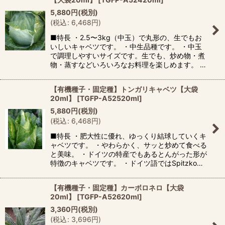
5,880
円
(税別)
(
税込
:
6,468
円
)
■特長 ・2.5〜3kg（中玉）で丸形の、生でもお
いしいキャベツです。 ・中生品種です。 ・中玉
で調理しやすいサイズです。生でも、炒め物・煮
物・蒸すなどいろいろなお料理を楽しめます。 …
【有機種子・固定種】トンガリキャベツ【大袋
20ml】
[
TGFP-A52520ml
]
5,880
円
(税別)
(
税込
:
6,468
円
)
■特長 ・肥大性に優れ、ゆっくり結球していくキ
ャベツです。 ・やわらかく、サッと炒めて食べる
と美味。 ・ドイツの特産でもあるとんがった形が
特徴のキャベツです。 ・ドイツ語ではSpitzko…
【有機種子・固定種】カーボロネロ【大袋
20ml】
[
TGFP-A52620ml
]
3,360
円
(税別)
(
税込
:
3,696
円
)