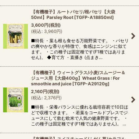
【有機種子】ルートパセリ/根パセリ【大袋
50ml】Parsley Root
[
TGFP-A18850ml
]
3,600
円
(税別)
(
税込
:
3,960
円
)
■特長 ・葉も根も食せる万能野菜です。 ・パセリ
の爽やかな香りが特徴で、食感はニンジンに似て
ます。 ・この種子は固定種です(F1種ではありま
せん)。 ◆育て方 ・直播き (点まき…
【有機種子】ウィートグラス/小麦/スムージー＆
ジュース用【大袋400g】Wheat Grass : For
smoothie and juice
[
TGFP-A29120g
]
2,160
円
(税別)
(
税込
:
2,376
円
)
■特長 ・栄養バランスに優れる栽培容易で10日ほ
どで収穫できます。 ・若葉をコールドプレスでジ
ュースにして飲む欧米で人気の健康野菜です。 ・
この種子は固定種です(F1種ではありません)。 …
【有機種子】スイスチャード/ふだん草/カラフル