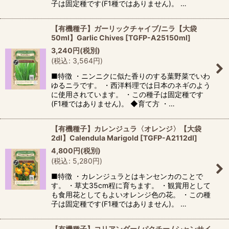
子は固定種です(F1種ではありません)。 …
【有機種子】ガーリックチャイブ/ニラ【大袋
50ml】Garlic Chives
[
TGFP-A25150ml
]
3,240
円
(税別)
(
税込
:
3,564
円
)
■特徴 ・ニンニクに似た香りのする葉野菜でいわ
ゆるニラです。 ・西洋料理では日本のネギのよう
に使用されています。 ・この種子は固定種です
(F1種ではありません)。 ◆育て方 ・…
【有機種子】カレンジュラ〈オレンジ〉【大袋
2dl】Calendula Marigold
[
TGFP-A2112dl
]
4,800
円
(税別)
(
税込
:
5,280
円
)
■特徴 ・カレンジュラとはキンセンカのことで
す。 ・草丈35cm程に育ちます。 ・観賞用として
も食用花としてもよいオレンジ色の花。 ・この種
子は固定種です(F1種ではありません)。 …
【有機種子】コリアンダー/ パクチー / シャンサイ