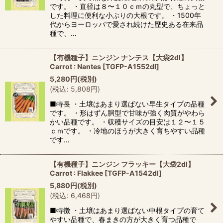
です。 ・直径は８〜１０ｃｍの丸型で、ちょっと
した料理に便利な小ぶりの大根です。 ・1500年
代からヨーロッパで愛され続けた歴史ある在来品
種で、…
【有機種子】ニンジン ナンテス【大袋2dl】
Carrot : Nantes
[
TGFP-A1552dl
]
5,280
円
(税別)
(
税込
:
5,808
円
)
■特長 ・土壌はあまり選ばない早生タイプの品種
です。 ・形はずん胴型で甘味が強く肉質がやわら
かい品種です。 ・収穫サイズの目安は１２〜１５
ｃｍです。 ・冷地のほうが大きく育ちやすい品種
です…
【有機種子】ニンジン フラッキー【大袋2dl】
Carrot : Flakkee
[
TGFP-A1542dl
]
5,880
円
(税別)
(
税込
:
6,468
円
)
■特徴 ・土壌はあまり選ばない中根タイプの育て
やすい品種で、春まきの方が大きく育つ品種で