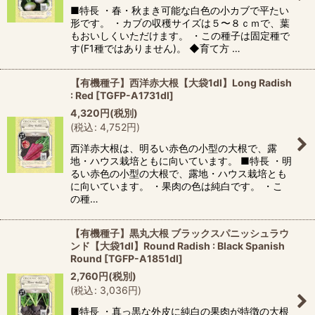
■特長 ・春・秋まき可能な白色の小カブで平たい
形です。 ・カブの収穫サイズは５〜８ｃｍで、葉
もおいしくいただけます。 ・この種子は固定種で
す(F1種ではありません)。 ◆育て方 …
【有機種子】西洋赤大根【大袋1dl】Long Radish
: Red
[
TGFP-A1731dl
]
4,320
円
(税別)
(
税込
:
4,752
円
)
西洋赤大根は、明るい赤色の小型の大根で、露
地・ハウス栽培ともに向いています。 ■特長 ・明
るい赤色の小型の大根で、露地・ハウス栽培とも
に向いています。 ・果肉の色は純白です。 ・こ
の種…
【有機種子】黒丸大根 ブラックスパニッシュラウ
ンド【大袋1dl】Round Radish : Black Spanish
Round
[
TGFP-A1851dl
]
2,760
円
(税別)
(
税込
:
3,036
円
)
■特長 ・真っ黒な外皮に純白の果肉が特徴の大根