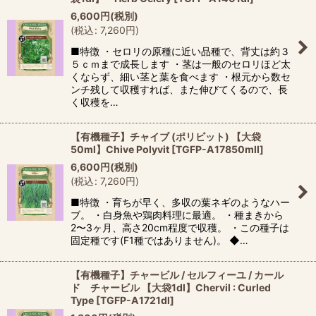
6,600
円
(税別)
(
税込
:
7,260
円
)
■特徴 ・セロリの原種に近い品種で、背丈は約３
５ｃｍまで成長します ・茎は一般のセロリほど太
くならず、細い茎と葉を食べます ・根元から数セ
ンチ残して収穫すれば、また伸びてくるので、長
く収穫を…
【有機種子】チャイブ (ポリビット) 【大袋
50ml】Chive Polyvit
[
TGFP-A17850mll
]
6,600
円
(税別)
(
税込
:
7,260
円
)
■特徴 ・育ちが早く、多収の葉ネギのようなハー
ブ。 ・白身魚や鶏肉料理に最適。 ・種まきから
2〜3ヶ月、高さ20cm程度で収穫。 ・この種子は
固定種です(F1種ではありません)。 ◆…
【有機種子】チャービル / セルフィーユ / カール
ド チャービル 【大袋1dl】Chervil : Curled
Type
[
TGFP-A1721dl
]