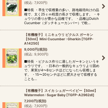
(
税込
:
7,920
円
)
■特長 ・早生で収穫量の多い、路地栽培向けの品
種で、太く25ｃｍ程度の長さで収穫します。 ・キ
ュウリの香りが豊かな品種です。 ・品種はDutch
Cucumber（ダッチキューカンバー）で欧…
【有機種子】ミニキュウリ ピクルス ガーキン
【50ml】Mini Cucumber : Gherkin
[
TGFP-
A14250
]
9,000
円
(税別)
(
税込
:
9,900
円
)
■特長 ・ピクルス作りに適したガーキンというキ
ュウリです。 ・日本の一般的なキュウリより固め
で、果実が4〜8センチほどになったら収穫しま
す。 ・15〜20センチほどに肥大させて収穫する
ことも…
【有機種子】スイカ シュガーベイビー【50ml】
Watermelon : Sugar Baby
[
TGFP-A2962dl
]
7,200
円
(税別)
(
税込
:
7,920
円
)