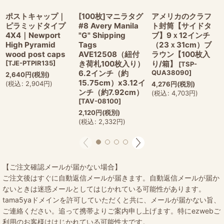
ポストキャップ｜
[100枚]マニラタグ
アメリカのクラフ
ピラミッドタイプ
#8 Avery Manila
ト封筒【サイドタ
4X4｜Newport
"G" Shipping
ブ】9ｘ12インチ
High Pyramid
Tags
（23ｘ31cm）ブ
wood post caps
AVE12508（紐付
ラウン【100枚入
[
TJE-PTPIR135
]
き荷札100枚入り）
り/箱】
[
TSP-
6.2インチ（約
QUA38090
]
2,640
円
(税別)
15.75cm）x3.12イ
(
税込
:
2,904
円
)
4,276
円
(税別)
ンチ（約7.92cm）
(
税込
:
4,703
円
)
[
TAV-08100
]
2,120
円
(税別)
(
税込
:
2,332
円
)
【ご注文確認メールが届かない場合】
ご注文後はすぐに自動返信メールが届きます。自動返信メールが届か
ないときは迷惑メールとしてはじかれている可能性があります。
tama5yaドメインを許可していただくと共に、メールが届かない旨、
ご連絡ください。追って携帯よりご案内申し上げます。特にezwebご
利用のお客様ははじかれている可能性大です。