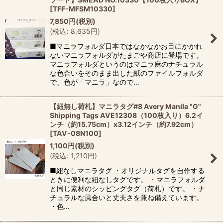
[
TFF-MFSM10330
]
7,850
円
(税別)
(
税込
:
8,635
円
)
■マニラフォルダ日本ではなかなかお目にかかれ
ないマニラフォルダがたまごや商店に登場です。
マニラフォルダというのはマニラ麻のナチュラル
な色合いをそのまま出した紙のファイルフォルダ
で、色が「マニラ」なので…
【紐無し荷札】マニラタグ#8 Avery Manila "G"
Shipping Tags AVE12308（100枚入り）6.2イ
ンチ（約15.75cm）x3.12インチ（約7.92cm）
[
TAV-08N100
]
1,100
円
(税別)
(
税込
:
1,210
円
)
■紐なしマニラタグ ・オリジナルタグを自作する
ときに便利な紐なしタグです。 ・マニラフォルダ
と同じ素材のシッピングタグ（荷札）です。 ・ナ
チュラルな風合いと丈夫さを兼ね備えています。
・色…