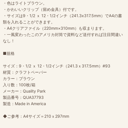
・色はライトブラウン。
・かわいいクリップ（留め金具）付です。
・サイズは9・1/2 ｘ 12・1/2インチ（241.3x317.5mm）でA4の書
類を入れることができます。
・A4クリアファイル（220mm×310mm）も収まります。
・一風変わったこのアメリカ封筒で資料など送付すれば注目間違い
なし！
■規格
サイズ：9・1/2 ｘ 12・1/2インチ（241.3ｘ317.5mm）#93
材質：クラフトペーパー
カラー：ブラウン
入り数：100枚/箱
メーカー：Quality Park
製品番号：QUA37793
製造：Made in America
◆ご参考：A4サイズ＝210ｘ297mm