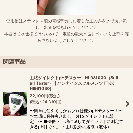
使用後はステンレス製の電極部分に付着した土のみを水で洗い流
し、水分を拭き取ってください。
本器は防水仕様ではないので、電極の最大水位レベルより上部を濡
らさないようにしてください。
関連商品
土壌ダイレクトpHテスター｜HI 981030（Soil
pH Tester）｜ハンナインスツルメンツ
[
TKK-
HI981030
]
22,100
円
(税別)
(
税込
:
24,310
円
)
〜簡単に使えてしかもプロ仕様のpHテスター！〜
〜土壌に直接突き刺し、pHをダイレクトに測
定！〜 ■特長 ・土壌に刺してダイレクトに測定で
きるpH計です。 ・土壌以外の溶液（液体）…