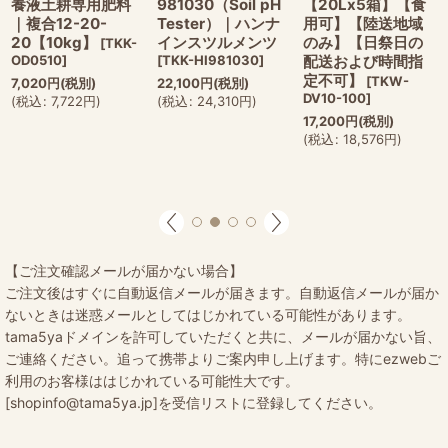
養液土耕専用肥料
981030（Soil pH
【20Lx5箱】【食
｜複合12-20-
Tester）｜ハンナ
用可】【陸送地域
20【10kg】
インスツルメンツ
のみ】【日祭日の
[
TKK-
OD0510
]
[
TKK-HI981030
]
配送および時間指
定不可】
[
TKW-
7,020
円
(税別)
22,100
円
(税別)
DV10-100
]
(
税込
:
7,722
円
)
(
税込
:
24,310
円
)
17,200
円
(税別)
(
税込
:
18,576
円
)
【ご注文確認メールが届かない場合】
ご注文後はすぐに自動返信メールが届きます。自動返信メールが届か
ないときは迷惑メールとしてはじかれている可能性があります。
tama5yaドメインを許可していただくと共に、メールが届かない旨、
ご連絡ください。追って携帯よりご案内申し上げます。特にezwebご
利用のお客様ははじかれている可能性大です。
[shopinfo@tama5ya.jp]を受信リストに登録してください。