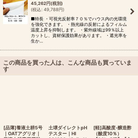
45,262
円
(税別)
(
税込
:
49,788
円
)
■特長 ・可視光反射率７０％でハウス内の光環境
を強化できます。 ・熱光線の反射によるフィルム
温度上昇を抑制します。 ・紫外線域は99％以上
カットし、資材保護効果があります。 ・遮光率を
生か…
この商品を買った人は、こんな商品も買っていま
す
[品薄]養液土耕5号
土壌ダイレクトpH
[軽]高酸度-醸造酢
｜OATアグリオ｜
テスター｜HI
（酸度10％）