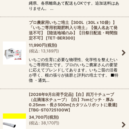
縄県、各県離島あて配送もOKです。追加送料はあ
りません。 …
プロ農家用いちご培土【300L（30Lｘ10袋）】
「いちご専用初期肥料入り培土」【個人名あて発
送不可】【陸送地域のみ】【日祭日配送・時間指
定不可】
[
TET-BER300
]
11,990
円
(税別)
(
税込
:
13,189
円
)
いちごの生育に必要な物理性、化学性を整えたい
ちご専用培土です。プロのいちご農家さんの要望
に応えてブレンドしてあります。いちご苗の活着
が早く、根の張りが抜群と評判の培土です。 ■特
徴 ・通気…
[2026年9月出荷予定品]【白】四万十チューブ
（点滴潅水チューブ）【白】7cmピッチ・厚み
0.25mm・長さ500m[カタツムリポットに最適]
[
TBG-ST0725100W
]
34,700
円
(税別)
(
税込
:
38,170
円
)