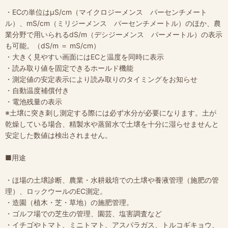
・ECの単位はμS/cm（マイクロジーメンス パーセンチメート
ル）、mS/cm（ミリジーメンス パーセンチメートル）のほか、農
業分野で用いられるdS/m（デシジーメンス パーメートル）の表示
も可能。（dS/m ＝ mS/cm）
・大きく見やすい画面にはECと温度を同時に表示
・読み取り値を固定できるホールド機能
・測定値の安定表示により読み取りのタイミングをお知らせ
・自動温度補償付き
・電池残量の表示
※土壌に突き刺し測定する際には必ず水分が必要になります。土が
乾燥している場合、精製水や蒸留水で土壌を十分に湿らせませんと
安定した数値は検出されません。
■用途
・ほ場の土壌診断、農業・水耕栽培での土壌や養液管理（施肥の管
理）、ロックウールのEC測定。
・造園（植木・芝・草地）の施肥管理。
・ゴルフ場での芝生の管理、園芸、塩害調査など
・イチゴやトマト、ミニトマト、アスパラガス、トルコギキョウ、