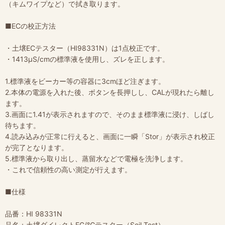
（キムワイプなど）で拭き取ります。
■ECの校正方法
・土壌ECテスター（HI98331N）は1点校正です。
・1413μS/cmの標準液を使用し、ズレを正します。
1.標準液をビーカー等の容器に3cmほど注ぎます。
2.本体の電源を入れた後、ボタンを長押しし、CALが現れたら離し
ます。
3.画面に1.41が表示されますので、そのまま標準液に浸け、しばし
待ちます。
4.読み込みが正常に行えると、画面に一瞬「Stor」が表示され校正
が完了となります。
5.標準液から取り出し、蒸留水などで電極を洗浄します。
・これで信頼性の高い測定が行えます。
■仕様
品番：HI 98331N
品名：土壌ダイレクトEC/℃テスター（Soil Test）