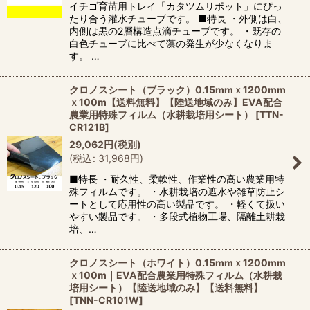
イチゴ育苗用トレイ「カタツムリポット」にぴっ
たり合う灌水チューブです。 ■特長 ・外側は白、
内側は黒の2層構造点滴チューブです。 ・既存の
白色チューブに比べて藻の発生が少なくなりま
す。 …
クロノスシート（ブラック）0.15mmｘ1200mm
ｘ100m【送料無料】【陸送地域のみ】EVA配合
農業用特殊フィルム（水耕栽培用シート）
[
TTN-
CR121B
]
29,062
円
(税別)
(
税込
:
31,968
円
)
■特長 ・耐久性、柔軟性、作業性の高い農業用特
殊フィルムです。 ・水耕栽培の遮水や雑草防止シ
ートとして応用性の高い製品です。 ・軽くて扱い
やすい製品です。 ・多段式植物工場、隔離土耕栽
培、…
クロノスシート（ホワイト）0.15mmｘ1200mm
ｘ100m｜EVA配合農業用特殊フィルム（水耕栽
培用シート）【陸送地域のみ】【送料無料】
[
TNN-CR101W
]