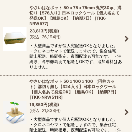
やさいはなポット 50ｘ75ｘ75mm 丸穴30φ、溝
切り【576入り】日本ロックウール【個人名あて
発送OK】【離島OK】【納期7日】
[
TKK-
NRW577
]
23,813
円
(税別)
(
税込
:
26,194
円
)
・大型商品ですが個人宛配送OKとなりました。
・クロネコヤマトで配送しますので、集合住宅、
階上配送、時間指定、夜間配達も可能です。 ・沖
縄県、各県離島あて配送もOKです。追加送料はあ
りません。 …
やさいはなポット 50ｘ100ｘ100 （円柱カッ
ト）溝切り無し【324入り】日本ロックウール
【個人名あて発送OK】【離島OK】【納期7日】
[
TKK-NRW511R
]
19,853
円
(税別)
(
税込
:
21,838
円
)
・大型商品ですが個人宛配送OKとなりました。
・クロネコヤマトで配送しますので、集合住宅、
階上配送、時間指定、夜間配達も可能です。 ・沖