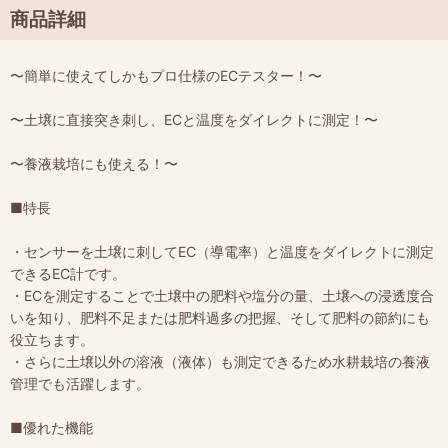
商品詳細
〜簡単に使えてしかもプロ仕様のECテスター！〜
〜土壌に直接突き刺し、ECと温度をダイレクトに測定！〜
〜養液栽培にも使える！〜
■特長
・センサーを土壌に刺してEC（導電率）と温度をダイレクトに測定
できるEC計です。
・ECを測定することで土壌中の肥料や塩分の量、土壌への浸透度合
いを知り、肥料不足または肥料過多の把握、そして肥料の節約にも
役立ちます。
・さらに土壌以外の溶液（液体）も測定できるため水耕栽培の養液
管理でも活躍します。
■優れた機能