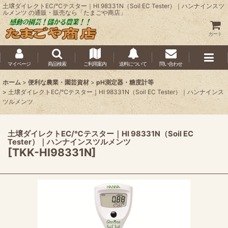
土壌ダイレクトEC/℃テスター｜HI 98331N（Soil EC Tester）｜ハンナインスツ
ルメンツ の通販・販売なら「たまごや商店」
カート
マイページ
商品検索
ご利用案内
送料について
問い合わせ
ホーム
>
便利な農業・園芸資材
>
pH測定器・糖度計等
>
土壌ダイレクトEC/℃テスター｜HI 98331N（Soil EC Tester）｜ハンナインス
ツルメンツ
土壌ダイレクトEC/℃テスター｜HI 98331N（Soil EC
Tester）｜ハンナインスツルメンツ
[
TKK-HI98331N
]