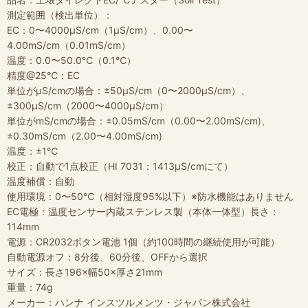
測定範囲（検出単位）：
EC：0〜4000μS/cm（1μS/cm）、0.00〜
4.00mS/cm（0.01mS/cm）
温度：0.0〜50.0℃（0.1℃）
精度@25℃：EC
単位がμS/cmの場合：±50μS/cm（0〜2000μS/cm）、
±300μS/cm（2000〜4000μS/cm）
単位がmS/cmの場合：±0.05mS/cm（0.00〜2.00mS/cm)、
±0.30mS/cm（2.00〜4.00mS/cm)
温度：±1℃
校正：自動で1点校正（HI 7031：1413μS/cmにて）
温度補償：自動
使用環境：0〜50℃（相対湿度95%以下）※防水機能はありません
EC電極：温度センサー内蔵ステンレス製（本体一体型）長さ：
114mm
電源：CR2032ボタン電池 1個（約100時間の継続使用が可能）
自動電源オフ：8分後、60分後、OFFから選択
サイズ：長さ196×幅50×厚さ21mm
重量：74g
メーカー：ハンナ インスツルメンツ・ジャパン株式会社