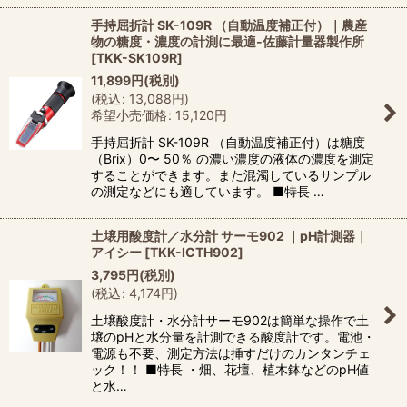
手持屈折計 SK-109R （自動温度補正付）｜農産
物の糖度・濃度の計測に最適-佐藤計量器製作所
[
TKK-SK109R
]
11,899
円
(税別)
(
税込
:
13,088
円
)
希望小売価格
:
15,120
円
手持屈折計 SK-109R （自動温度補正付）は糖度
（Brix）0〜 50％ の濃い濃度の液体の濃度を測定
することができます。また混濁しているサンプル
の測定などにも適しています。 ■特長 …
土壌用酸度計／水分計 サーモ902 ｜pH計測器｜
アイシー
[
TKK-ICTH902
]
3,795
円
(税別)
(
税込
:
4,174
円
)
土壌酸度計・水分計サーモ902は簡単な操作で土
壌のpHと水分量を計測できる酸度計です。電池・
電源も不要、測定方法は挿すだけのカンタンチェ
ック！！ ■特長 ・畑、花壇、植木鉢などのpH値
と水…