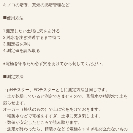
キノコの培養、茶畑の肥培管理など
■使用方法
1.測定したい土壌に穴をあける
2.純水を注ぎ浸透するまで待つ
3.測定器を刺す
4.測定値を読み取る
※電極を守るため必ず穴をあけてから刺してください。
■測定方法
・pHテスター、ECテスターともに測定方法は同じです。
・土が乾燥していると測定できませんので、蒸留水や精製水で土を
湿らせます。
オーガー（棒状のもの）で土に穴をあけておきます。
・精製水などで電極をすすぎ、土壌に突き刺します。
・数値が安定したところで読み取ります。
・測定が終わったら、精製水などで電極をすすぎ毛羽立たないもの