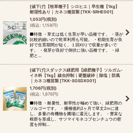
[値下げ]【牧草種子】シロヒエ｜早生種【1kg】
耐湿性あり｜カネコ種苗製
[
TKK-SRHE001
]
1,053
円
(税別)
(
税込
:
1,158
円
)
■特徴 ・草丈は低く生育が早い品種です。 ・茎が
比較的細いので乾草利用も可能。 ・初期生育が良
好で生育期間が短く、１回刈りで収量が多いで
す。 ・発芽が良好で倒伏に強い品種です。 ・緑
肥と…
[値下げ]スダックス緑肥用【緑肥種子】ソルガム-
イネ科【1kg】線虫抑制｜硬盤破砕｜除塩｜防風
｜カネコ種苗製
[
TKK-SGSDX001
]
1,706
円
(税別)
(
税込
:
1,876
円
)
■特徴 ・耐暑性、耐旱性が極めて強い、緑肥用の
ソルゴーです。 ・播種後約2ヶ月で草丈2ｍに達
し、多量の有機物を圃場に還元します。 ・豊富な
根群を形成し、サツマイモネコブセンチュウの密
度を抑制…