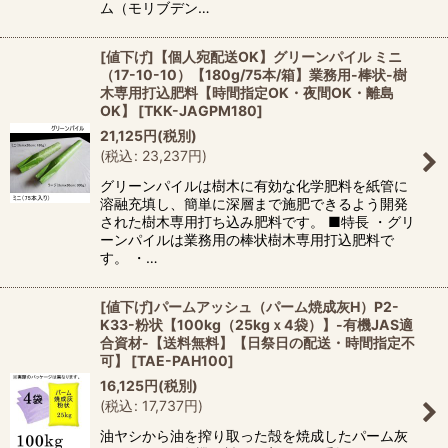
ム（モリブデン…
[値下げ]【個人宛配送OK】グリーンパイル ミニ
（17-10-10）【180g/75本/箱】業務用-棒状-樹
木専用打込肥料【時間指定OK・夜間OK・離島
OK】
[
TKK-JAGPM180
]
21,125
円
(税別)
(
税込
:
23,237
円
)
グリーンパイルは樹木に有効な化学肥料を紙管に
溶融充填し、簡単に深層まで施肥できるよう開発
された樹木専用打ち込み肥料です。 ■特長 ・グリ
ーンパイルは業務用の棒状樹木専用打込肥料で
す。 ・…
[値下げ]パームアッシュ（パーム焼成灰H）P2-
K33-粉状【100kg（25kgｘ4袋）】-有機JAS適
合資材-【送料無料】【日祭日の配送・時間指定不
可】
[
TAE-PAH100
]
16,125
円
(税別)
(
税込
:
17,737
円
)
油ヤシから油を搾り取った殻を焼成したパーム灰