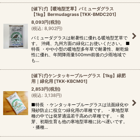
[値下げ]【暖地型芝草】バミューダグラス
【1kg】Bermudagrass
[
TKK-BMDC201
]
8,093
円
(税別)
(
税込
:
8,902
円
)
バミューダグラスは耐暑性に優れる暖地型芝草で
す。 沖縄、九州方面の緑化にお使いください。 ■
特長 ・やや小型の暖地型多年草で耐暑性、耐乾燥
性に優れ、年間降雨量500mm前後の少雨地域で
も…
[値下げ]ケンタッキーブルーグラス【1kg】緑肥
用｜緑化用
[
TKK-KBCM01
]
2,853
円
(税別)
(
税込
:
3,138
円
)
■特長 ・ケンタッキーブルーグラスは法面緑化や
飛砂防止に役立つ緑化用の草種です。 ・寒地型草
種の中では発芽適温若干高めの草種です。 ・発
芽、初期生育も他の寒地型草種に比べ遅いです。
・播種…