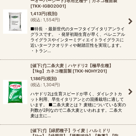
ーオーバーシート)専用芝種子｜カネコ種苗製
[
TKK-IGBO2001
]
1,413
円
(税別)
(
税込
:
1,554
円
)
■特長 ・最新世代のターフタイプイタリアンライ
グラスです。 ・発芽初期生育が早く、ペレニアル
ライグラスやインターミディエイトライグラスに
近いターフクオリティや耐踏圧性を実現します。
・トラン…
[値下げ]二条大麦｜ハヤドリ2【極早生種】
【1kg】カネコ種苗製
[
TKK-NOHY201
]
1,186
円
(税別)
(
税込
:
1,304
円
)
ハヤドリ2は生育スピードが早く、ダイレクトカ
ット利用、早生イタリアンとの混播栽培に適して
います。 ■二条大麦とは？ 麦穂についている実の
列数が2列なので二条大麦といわれます。二条大
麦は主に…
[値下げ]【緑肥種子】ライ麦｜ハルミドリ
【1kg】【緑肥用】【硬盤破砕】【敷藁】【防