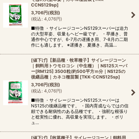
CCNS129sp
]
3,706
円
(税別)
(
税込
:
4,076
円
)
■特徴 ・サイレージコーンNS129スーパーは迫力
の大型草姿、収量もヘビー級です。 ・早播き、普
通作中心ですが、6-7月の遅播き用、7-8月の二期
作にも適します。 ※遅播き、夏播き、高温…
[値下げ]【新品種・牧草種子】サイレージコーン
｜飼料用トウモロコシ（中生種）｜NS125スーパ
ー[RM125] 3500粒/約500平方ｍ分｜NS125の
後継品種｜カネコ種苗製
[
TKK-CCNS125sp
]
3,706
円
(税別)
(
税込
:
4,076
円
)
■特徴 ・サイレージコーンNS125スーパーは
NS125の後継品種です。 ・国内育成ならではの信
頼できる耐病性のある品種です。 ・強靭な根張り
と稔実性に優れ、高収量を実現します。 ・ボリ
ュ…
[値下げ]【牧草種子】サイレージコーン｜飼料用