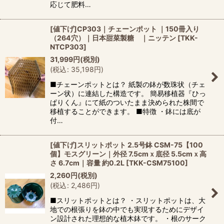
応じて肥料…
[値下げ]CP303｜チェーンポット ｜150冊入り
（264穴）｜日本甜菜製糖 ｜ニッテン
[
TKK-
NTCP303
]
31,999
円
(税別)
(
税込
:
35,198
円
)
■チェーンポットとは？ 紙製の鉢が数珠状（チェ
ーン状）に連結した構造です。 簡易移植器『ひっ
ぱりくん』にて紙のついたまま決められた株間で
移植することができます。 ■特徴 ・鉢には底が
付…
[値下げ]スリットポット 2.5号鉢 CSM-75【100
個】モスグリーン｜外径 7.5cmｘ底径 5.5cmｘ高
さ 6.7cm｜容量 約0.2L
[
TKK-CSM75100
]
2,260
円
(税別)
(
税込
:
2,486
円
)
■スリットポットとは？ ・スリットポットは、大
地での根張りを鉢の中でも実現するためにデザイ
ン設計された理想的な植木鉢です。 ・根のサーク