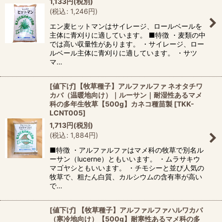
1,133
円
(税別)
(
税込
:
1,246
円
)
エン麦ヒットマンはサイレージ、ロールベールを
主体に青刈りに適しています。 ■特徴 ・麦類の中
では高い収量性があります。 ・サイレージ、ロー
ルベール主体に青刈りに適しています。 ・サツ
マ…
[値下げ]【牧草種子】アルファルファ ネオタチワ
カバ（温暖地向け）｜ルーサン｜耐湿性あるマメ
科の多年生牧草【500g】カネコ種苗製
[
TKK-
LCNT005
]
1,713
円
(税別)
(
税込
:
1,884
円
)
■特徴 ・アルファルファはマメ科の牧草で別名ル
ーサン（lucerne）ともいいます。 ・ムラサキウ
マゴヤシともいいます。 ・チモシーと並び人気の
牧草で、粗たん白質、カルシウムの含有率が高い
で…
[値下げ] 【牧草種子】アルファルファハルワカバ
（寒冷地向け）【500g】耐寒性あるマメ科の多