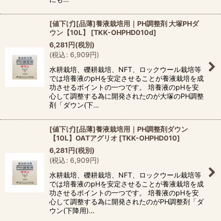
[値下げ][品薄]養液栽培用｜PH調整剤 大塚PHダ
ウン【10L】
[
TKK-OHPHD010d
]
6,281
円
(税別)
(
税込
:
6,909
円
)
水耕栽培、礫耕栽培、NFT、ロックウール栽培等
では培養液のpHを安定させることが養液栽培を成
功させるポイントの一つです。 培養液のpHを安
心して調整する為に開発されたのが大塚のPH調整
剤「ダウン(下…
[値下げ][品薄]養液栽培用｜PH調整剤ダウン
【10L】OATアグリオ
[
TKK-OHPHD010
]
6,281
円
(税別)
(
税込
:
6,909
円
)
水耕栽培、礫耕栽培、NFT、ロックウール栽培等
では培養液のpHを安定させることが養液栽培を成
功させるポイントの一つです。 培養液のpHを安
心して調整する為に開発されたのがPH調整剤「ダ
ウン(下降用)…