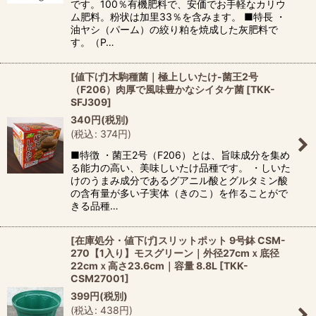
です。100％有機肥料で、安価でお手軽なカリウ
ム肥料。粉状は加里33％を含みます。 ■特長 ・
油ヤシ（パーム）の絞り粕を焼成した灰肥料で
す。（P…
[値下げ]木駒種菌｜極上しいたけ-菌王2号
（F206）肉厚で風味豊かなシイタケ菌
[
TKK-
SFJ309
]
340
円
(税別)
(
税込
:
374
円
)
■特徴 ・菌王2号（F206）とは、旨味成分を集め
る能力の高い、美味しいたけ品種です。 ・しいた
けのうまみ成分であるグアニル酸とグルタミン酸
の含有量が多い子実体（きのこ）を作ることがで
きる品種…
[在庫処分・値下げ]スリットポット 9号鉢 CSM-
270【1入り】モスグリーン｜外径27cmｘ底径
22cmｘ高さ23.6cm｜容量 8.8L
[
TKK-
CSM27001
]
399
円
(税別)
(
税込
:
438
円
)