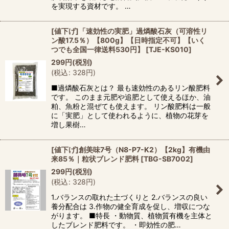
を実現する資材です。 …
[値下げ]「速効性の実肥」過燐酸石灰（可溶性リ
ン酸17.5％）【800g】【日時指定不可】【いく
つでも全国一律送料530円】
[
TJE-KS010
]
299
円
(税別)
(
税込
:
328
円
)
■過燐酸石灰とは？ 最も速効性のあるリン酸肥料
です。 このまま元肥や追肥として使えるほか、油
粕、魚粉と混ぜても使えます。 リン酸肥料は一般
に「実肥」として使われるように、植物の花芽を
増し果樹…
[値下げ]創美味7号（N8-P7-K2）【2kg】有機由
来85％｜粒状ブレンド肥料
[
TBG-SB7002
]
299
円
(税別)
(
税込
:
328
円
)
1.バランスの取れた土づくりと 2.バランスの良い
養分配合は 3.作物の健全育成を促し、増収につな
がります。 ■特長 ・動物質、植物質有機を主体と
したブレンド肥料です。 ・即効性の肥…