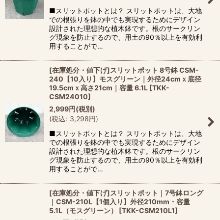
■スリットポットとは？ スリットポットは、大地
での根張りを鉢の中でも実現するためにデザイン
設計された理想的な植木鉢です。根のサークリン
グ現象を防止するので、用土の90％以上を有効利
用することがで…
[在庫処分・値下げ]スリットポット 8号鉢 CSM-
240【10入り】モスグリーン｜外径24cmｘ底径
19.5cmｘ高さ21cm｜容量 6.1L
[
TKK-
CSM24010
]
2,999
円
(税別)
(
税込
:
3,298
円
)
■スリットポットとは？ スリットポットは、大地
での根張りを鉢の中でも実現するためにデザイン
設計された理想的な植木鉢です。根のサークリン
グ現象を防止するので、用土の90％以上を有効利
用することがで…
[在庫処分・値下げ]スリットポット｜7号鉢ロング
｜CSM-210L【1個入り】外径210mm・容量
5.1L（モスグリーン）
[
TKK-CSM210L1
]