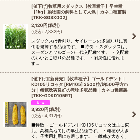
[値下げ]牧草用スダックス【牧草種子】早生種
【1kg】動物園の飼料として人気｜カネコ種苗製
[
TKK-SGSX002
]
2,120
円
(税別)
(
税込
:
2,332
円
)
スダックスは青刈り、サイレージの多回刈りに真
価を発揮する品種です。 ■特長 ・スダックスは、
スーダンとソルゴーの一代交配種です。 ・交配種
のいいとこ取りの品種です。 ・耐病性に優れま
す…
[値下げ][新発売]【牧草種子】ゴールドデント｜
KD105リコッタ [RM105] 3500粒/約500平方ｍ
分｜雌穂稔実良好の乾物多収品種｜カネコ種苗製
[
TKK-GDKD105RT
]
3,920
円
(税別)
(
税込
:
4,312
円
)
■特徴 ・ゴールドデントKD105リコッタは主に東
北、高標高地向けの早生品種です。 ・雌穂が大き
く、子実用利用にも適します。 ・雌穂が大きく、