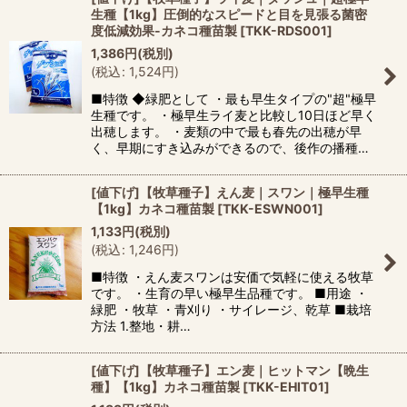
生種【1kg】圧倒的なスピードと目を見張る菌密
度低減効果-カネコ種苗製
[
TKK-RDS001
]
1,386
円
(税別)
(
税込
:
1,524
円
)
■特徴 ◆緑肥として ・最も早生タイプの"超"極早
生種です。 ・極早生ライ麦と比較し10日ほど早く
出穂します。 ・麦類の中で最も春先の出穂が早
く、早期にすき込みができるので、後作の播種…
[値下げ]【牧草種子】えん麦｜スワン｜極早生種
【1kg】カネコ種苗製
[
TKK-ESWN001
]
1,133
円
(税別)
(
税込
:
1,246
円
)
■特徴 ・えん麦スワンは安価で気軽に使える牧草
です。 ・生育の早い極早生品種です。 ■用途 ・
緑肥 ・牧草 ・青刈り ・サイレージ、乾草 ■栽培
方法 1.整地・耕…
[値下げ]【牧草種子】エン麦｜ヒットマン【晩生
種】【1kg】カネコ種苗製
[
TKK-EHIT01
]