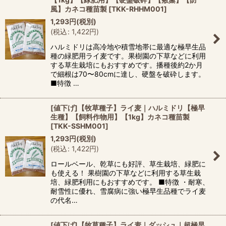
風】カネコ種苗製
[
TKK-RHHM001
]
1,293
円
(税別)
(
税込
:
1,422
円
)
ハルミドリは高冷地や積雪地帯に最適な極早生品
種の緑肥用ライ麦です。果樹園の下草などに利用
する草生栽培にもおすすめです。播種後約2か月
で細根は70〜80cmに達し、硬盤を破砕します。
■特徴 …
[値下げ]【牧草種子】ライ麦｜ハルミドリ【極早
生種】【飼料作物用】【1kg】カネコ種苗製
[
TKK-SSHM001
]
1,293
円
(税別)
(
税込
:
1,422
円
)
ロールベール、乾草にも好評、草生栽培、緑肥に
も使える！ 果樹園の下草などに利用する草生栽
培、緑肥利用にもおすすめです。 ■特徴 ・耐寒、
耐雪性に優れ、雪腐病に強い極早生品種でライ麦
の代名…
[値下げ]【牧草種子】ライ麦｜ダッシュ｜超極早