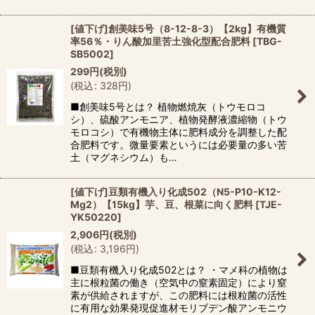
[値下げ]創美味5号（8-12-8-3）【2kg】有機質
率56％・りん酸加里苦土強化型配合肥料
[
TBG-
SB5002
]
299
円
(税別)
(
税込
:
328
円
)
■創美味5号とは？ 植物燃焼灰（トウモロコ
シ）、硫酸アンモニア、植物発酵液濃縮物（トウ
モロコシ）で有機物主体に肥料成分を調整した配
合肥料です。微量要素というには必要量の多い苦
土（マグネシウム）も…
[値下げ]豆類有機入り化成502（N5-P10-K12-
Mg2）【15kg】芋、豆、根菜に向く肥料
[
TJE-
YK50220
]
2,906
円
(税別)
(
税込
:
3,196
円
)
■豆類有機入り化成502とは？ ・マメ科の植物は
主に根粒菌の働き（空気中の窒素固定）により窒
素が供給されますが、この肥料には根粒菌の活性
に有用な効果発現促進材モリブデン酸アンモニウ