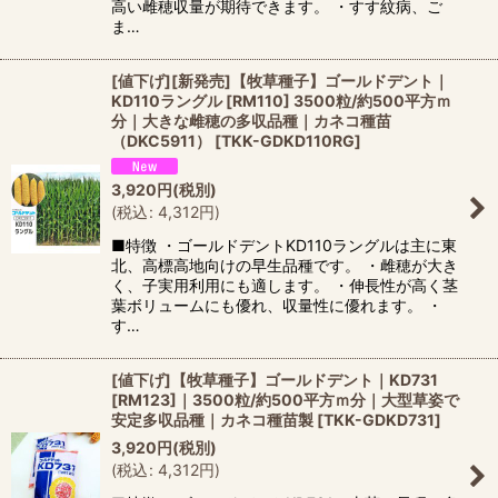
高い雌穂収量が期待できます。 ・すす紋病、ご
ま…
[値下げ][新発売]【牧草種子】ゴールドデント｜
KD110ラングル [RM110] 3500粒/約500平方ｍ
分｜大きな雌穂の多収品種｜カネコ種苗
（DKC5911）
[
TKK-GDKD110RG
]
3,920
円
(税別)
(
税込
:
4,312
円
)
■特徴 ・ゴールドデントKD110ラングルは主に東
北、高標高地向けの早生品種です。 ・雌穂が大き
く、子実用利用にも適します。 ・伸長性が高く茎
葉ボリュームにも優れ、収量性に優れます。 ・
す…
[値下げ]【牧草種子】ゴールドデント｜KD731
[RM123]｜3500粒/約500平方ｍ分｜大型草姿で
安定多収品種｜カネコ種苗製
[
TKK-GDKD731
]
3,920
円
(税別)
(
税込
:
4,312
円
)