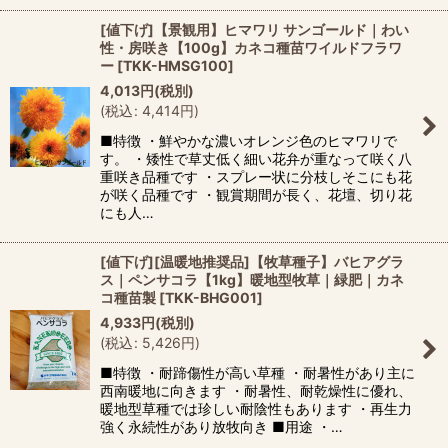
[値下げ]【景観用】ヒマワリ サンゴールド｜わい
性・房咲き【100g】カネコ種苗ワイルドフラワ
ー
[
TKK-HMSG100
]
4,013
円
(税別)
(
税込
:
4,414
円
)
■特徴 ・鮮やかな濃いオレンジ色のヒマワリで
す。 ・矮性で草丈低く細い花弁が重なって咲く八
重咲き品種です ・スプレー状に分枝しそこにも花
が咲く品種です ・観賞期間が長く、花壇、切り花
にも人…
[値下げ][温暖地推奨品]【牧草種子】バヒアグラ
ス｜ペンサコラ【1kg】暖地型牧草｜緑肥｜カネ
コ種苗製
[
TKK-BHG001
]
4,933
円
(税別)
(
税込
:
5,426
円
)
■特徴 ・耐蹄傷性が高い草種 ・耐暑性があり主に
西南暖地に向きます ・耐暑性、耐乾燥性に優れ、
暖地型草種では珍しい耐陰性もあります ・再生力
強く永続性があり放牧向き ■用途 ・…