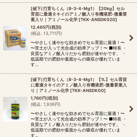
[値下げ]育ちくん（8-3-4-Mg1）【20kg】セル
育苗に最適タキイのアミノ酸入り有機液肥-微量要
素入り｜アミノール化学
[
TKK-ANSDK020
]
12,465
円
(税別)
(
税込
:
13,711
円
)
〜やさしく速やかな効きめでセル育苗に最適！〜
〜苦土が入って光合成の効率アップ！〜 ■特長 ・
良質なアミノ酸入りだから肥効が速やかです。 ・
低温期での肥効や葉面からの吸収が優れていま
す…
[値下げ]育ちくん（8-3-4-Mg1）【1L】セル育苗
に最適タキイのアミノ酸入り有機液肥-微量要素入
り｜アミノール化学
[
TKK-ANSDK00
]
1,760
円
(税別)
(
税込
:
1,936
円
)
〜やさしく速やかな効きめでセル育苗に最適！〜
〜苦土が入って光合成の効率アップ！〜 ■特長 ・
良質なアミノ酸入りだから肥効が速やかです。 ・
低温期での肥効や葉面からの吸収が優れていま
す…