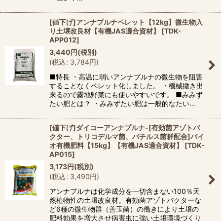
[値下げ]アンナプルナペレット【12kg】微生物入
り土壌改良材【有機JAS適合資材】
[
TDK-
APP012
]
3,440
円
(税別)
(
税込
:
3,784
円
)
■特長 ・高温に弱いアンナプルナの微生物を阻害
することなくペレット化しました。 ・機械撒き出
来るので露地野菜にも使いやすいです。 ■みみず
たい肥とは？ ・みみずたい肥は一般的なたい…
[値下げ]ダイコーアンナプルナ-[有効菌アゾトバ
クター、トリコデルマ菌、バチルス菌群配合]バイ
オ有機肥料【15kg】【有機JAS適合資材】
[
TDK-
AP015
]
3,173
円
(税別)
(
税込
:
3,490
円
)
アンナプルナは化学成分を一切含まない100％天
然植物性の土壌改良材。有効菌アゾトバクターな
ど6種の微生物群（善玉菌）の働きにより土壌の
肥料効果を増大させ病害虫に強い土壌環境づくり