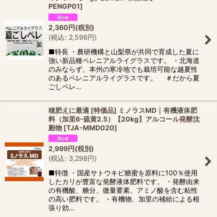
PENGP01
]
2,360
円
(税別)
(
税込
:
2,596
円
)
■特長 ・農研機構と山梨県が共同で育成した夏に
強い新品種ペレニアルライグラスです。 ・北海道
のみならず、本州の寒冷地でも栽培可能な越夏性
のあるペレニアルライグラスです。 ＃だから夏
ごしペレ…
穂肥えに最適 [特価品] ミノラスMD｜有機液体肥
料（加里6-硫黄2.5）【20kg】アルコール発酵沈
殿物
[
TJA-MMD020
]
2,999
円
(税別)
(
税込
:
3,298
円
)
■特徴 ・国産サトウキビ糖蜜を原料に100％使用
したカリが豊富な発酵液体肥料です。 ・発酵由来
の有機酸、糖分、微量要素、アミノ酸を含む粘性
の高い肥料です。 ・有機物、加里の補給による根
張り効…