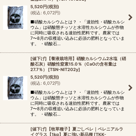
5,520
円
(税別)
(
税込
:
6,072
円
)
■硝酸カルシウムとは？ ・「速効性・硝酸カルシ
ウム」は硝酸態チッソと水溶性カルシウムが作物
に同時に吸収される速効性肥料です。農家では
7〜8月の収穫追い込みに必須の肥料となっていま
す。 ・硝酸石…
[値下げ]【養液栽培用】硝酸カルシウム2水塩（硝
酸石灰）硝酸性窒素15.0％（CaOの含有量は
27.7％）
[
TSN-NIT202y
]
5,520
円
(税別)
(
税込
:
6,072
円
)
■硝酸カルシウムとは？ ・「速効性・硝酸カルシ
ウム」は硝酸態チッソと水溶性カルシウムが作物
に同時に吸収される速効性肥料です。農家では
7〜8月の収穫追い込みに必須の肥料となっていま
す。 ・硝酸石…
[値下げ]【牧草種子】夏ごしペレ｜ペレニアルラ
イグラス【1kg】夏に強い新品種
[
TKK-