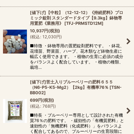
[値下げ]【中粒】（12-12-12）《持続肥料》プロ
ミック錠剤 スタンダードタイプ【9.3kg】鉢物専
用置肥《業務用》
[
TFJ-PRMSTD12M
]
10,937
円
(税別)
(
税込
:
12,030
円
)
■特徴 ・鉢物専用の置肥錠剤肥料です。 ・鉢花、
花壇苗、野菜苗、ハーブ、花木類など鉢物生産に
幅広く使用できます。 ・植物の生育に必須の成分
をバランスよく配合しています。 ・植物の種類、
栽培…
[値下げ]苦土入りブルーベリーの肥料６５５
（N6-P5-K5-Mg2）【2kg】有機率76％
[
TSN-
BB002
]
699
円
(税別)
(
税込
:
768
円
)
■特長 ・ブルーベリー専用として設計された有機
質76％の肥料です。 ・緩効性の「有機質肥料」と
速効性の「無機肥料（化成肥料）」をバランスよ
く配合してあるので、ブルーベリーの生育段階に