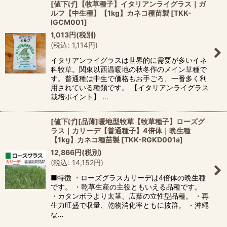
[値下げ]【牧草種子】イタリアンライグラス｜ガ
ルフ【中生種】【1kg】カネコ種苗製
[
TKK-
IGCM001
]
1,013
円
(税別)
(
税込
:
1,114
円
)
イタリアンライグラスは世界的に需要が多いイネ
科牧草。関東以西温暖地の秋冬作のメイン草種で
す。普通種は中生で価格もお手ごろ、一番多く利
用されている種類です。 【イタリアンライグラス
栽培ポイント】 …
[値下げ][品薄]暖地型牧草【牧草種子】ローズグ
ラス｜カリーデ【普通種子】4倍体｜晩生種
【1kg】カネコ種苗製
[
TKK-RGKD001a
]
12,866
円
(税別)
(
税込
:
14,152
円
)
■特徴 ・ローズグラスカリーデは4倍体の晩生種
です。 ・乾草生産の主役ともいえる品種です。
・カタンボラより太茎、広葉の立性型品種。 ・再
生力旺盛で収量、乾物消化率ともに抜群。 ・沖縄
な…