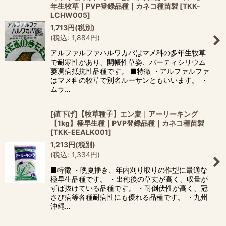
年生牧草｜PVP登録品種｜カネコ種苗製
[
TKK-
LCHW005
]
1,713
円
(税別)
(
税込
:
1,884
円
)
アルファルファハルワカバはマメ科の多年生牧草
で耐寒性があり、開帳性草姿、バーティシリウム
萎凋病抵抗性品種です。 ■特徴 ・アルファルファ
はマメ科の牧草で別名ルーサンともいいます。 ・
ムラ…
[値下げ]【牧草種子】エン麦｜アーリーキング
【1kg】極早生種｜PVP登録品種｜カネコ種苗製
[
TKK-EEALK001
]
1,213
円
(税別)
(
税込
:
1,334
円
)
■特徴 ・晩夏播き、年内刈り取りの作型に最適な
極早生品種です。 ・出穂後の草丈が高く、収量が
ずば抜けている品種です。 ・耐倒伏性が高く、冠
さび病等各種耐病性にも優れる品種です。 ・九州
沖縄…