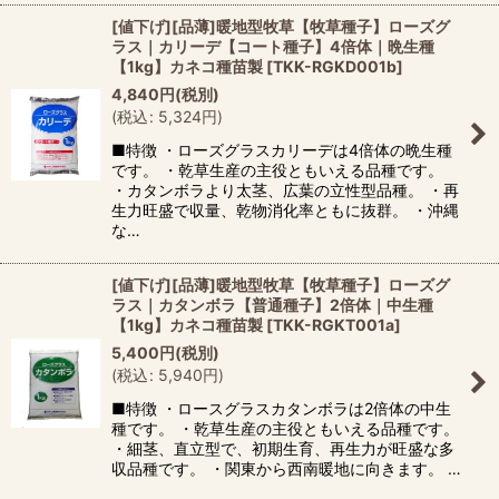
[値下げ][品薄]暖地型牧草【牧草種子】ローズグ
ラス｜カリーデ【コート種子】4倍体｜晩生種
【1kg】カネコ種苗製
[
TKK-RGKD001b
]
4,840
円
(税別)
(
税込
:
5,324
円
)
■特徴 ・ローズグラスカリーデは4倍体の晩生種
です。 ・乾草生産の主役ともいえる品種です。
・カタンボラより太茎、広葉の立性型品種。 ・再
生力旺盛で収量、乾物消化率ともに抜群。 ・沖縄
な…
[値下げ][品薄]暖地型牧草【牧草種子】ローズグ
ラス｜カタンボラ【普通種子】2倍体｜中生種
【1kg】カネコ種苗製
[
TKK-RGKT001a
]
5,400
円
(税別)
(
税込
:
5,940
円
)
■特徴 ・ロースグラスカタンボラは2倍体の中生
種です。 ・乾草生産の主役ともいえる品種です。
・細茎、直立型で、初期生育、再生力が旺盛な多
収品種です。 ・関東から西南暖地に向きます。 …