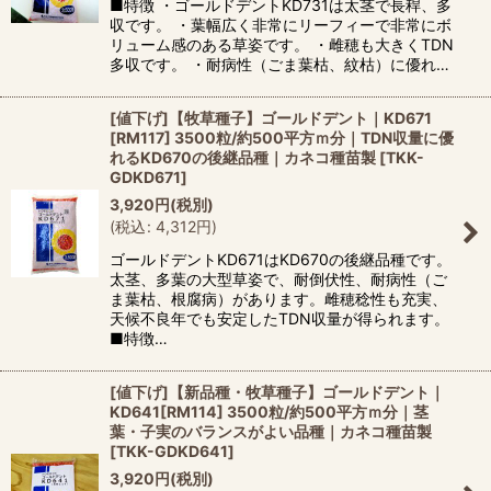
■特徴 ・ゴールドデントKD731は太茎で長稈、多
収です。 ・葉幅広く非常にリーフィーで非常にボ
リューム感のある草姿です。 ・雌穂も大きくTDN
多収です。 ・耐病性（ごま葉枯、紋枯）に優れ…
[値下げ]【牧草種子】ゴールドデント｜KD671
[RM117] 3500粒/約500平方ｍ分｜TDN収量に優
れるKD670の後継品種｜カネコ種苗製
[
TKK-
GDKD671
]
3,920
円
(税別)
(
税込
:
4,312
円
)
ゴールドデントKD671はKD670の後継品種です。
太茎、多葉の大型草姿で、耐倒伏性、耐病性（ご
ま葉枯、根腐病）があります。雌穂稔性も充実、
天候不良年でも安定したTDN収量が得られます。
■特徴…
[値下げ]【新品種・牧草種子】ゴールドデント｜
KD641[RM114] 3500粒/約500平方ｍ分｜茎
葉・子実のバランスがよい品種｜カネコ種苗製
[
TKK-GDKD641
]
3,920
円
(税別)