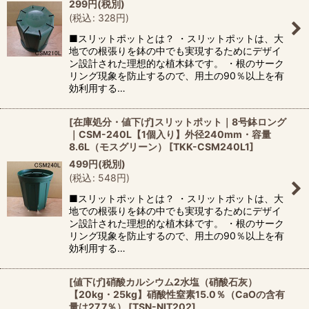
299
円
(税別)
(
税込
:
328
円
)
■スリットポットとは？ ・スリットポットは、大
地での根張りを鉢の中でも実現するためにデザイ
ン設計された理想的な植木鉢です。 ・根のサーク
リング現象を防止するので、用土の90％以上を有
効利用する…
[在庫処分・値下げ]スリットポット｜8号鉢ロング
｜CSM-240L【1個入り】外径240mm・容量
8.6L（モスグリーン）
[
TKK-CSM240L1
]
499
円
(税別)
(
税込
:
548
円
)
■スリットポットとは？ ・スリットポットは、大
地での根張りを鉢の中でも実現するためにデザイ
ン設計された理想的な植木鉢です。 ・根のサーク
リング現象を防止するので、用土の90％以上を有
効利用する…
[値下げ]硝酸カルシウム2水塩（硝酸石灰）
【20kg・25kg】硝酸性窒素15.0％（CaOの含有
量は27.7％）
[
TSN-NIT202
]