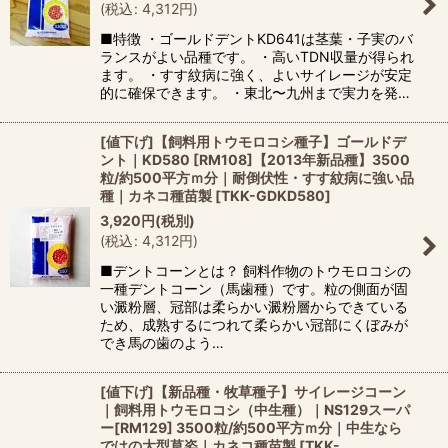
(
税込
:
4,312
円
)
■特徴 ・ゴールドデントKD641は茎葉・子実のバ
ランスがよい品種です。 ・高いTDN収量が得られ
ます。 ・すす紋病に強く、よいサイレージが安定
的に確保できます。 ・東北〜九州まで実力を発…
[値下げ]【飼料用トウモロコシ種子】ゴールドデ
ント｜KD580 [RM108]【2013年新品種】3500
粒/約500平方ｍ分｜耐倒伏性・すす紋病に強い品
種｜カネコ種苗製
[
TKK-GDKD580
]
3,920
円
(税別)
(
税込
:
4,312
円
)
■デントコーンとは？ 飼料作物のトウモロコシの
一種デントコーン（馬歯種）です。粒の側面が固
い澱粉層、冠部は柔らかい澱粉層からできている
ため、成熟するにつれて柔らかい冠部にくぼみが
でき馬の歯のよう…
[値下げ]【新品種・牧草種子】サイレージコーン
｜飼料用トウモロコシ（中生種）｜NS129スーパ
ー[RM129] 3500粒/約500平方ｍ分｜中生なら
ではの大型草姿｜カネコ種苗製
[
TKK-