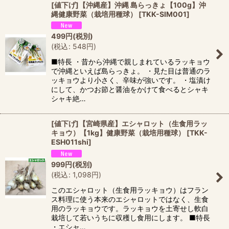
[値下げ]【沖縄産】沖縄 島らっきょ【100g】沖
縄健康野菜（栽培用種球）
[
TKK-SIM001
]
499
円
(税別)
(
税込
:
548
円
)
■特長 ・昔から沖縄で親しまれているラッキョウ
で沖縄といえば島らっきょ。 ・見た目は普通のラ
ッキョウより小さく、辛味が強いです。 ・塩漬け
にして、かつお節と醤油をかけて食べるとシャキ
シャキ絶…
[値下げ]【宮崎県産】エシャロット（生食用ラッ
キョウ）【1kg】健康野菜（栽培用種球）
[
TKK-
ESH011shi
]
999
円
(税別)
(
税込
:
1,098
円
)
このエシャロット（生食用ラッキョウ）はフラン
ス料理に使う本来のエシャロットではなく、生食
用のラッキョウです。ラッキョウを土寄せし軟白
栽培して若いうちに収穫し食用にします。 ■特長
・エシャ…