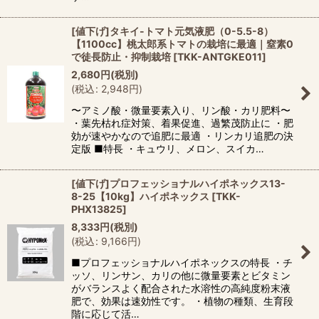
[値下げ]タキイ-トマト元気液肥（0-5.5-8）
【1100cc】桃太郎系トマトの栽培に最適｜窒素0
で徒長防止・抑制栽培
[
TKK-ANTGKE011
]
2,680
円
(税別)
(
税込
:
2,948
円
)
〜アミノ酸・微量要素入り、リン酸・カリ肥料〜
・葉先枯れ症対策、着果促進、過繁茂防止に ・肥
効が速やかなので追肥に最適 ・リンカリ追肥の決
定版 ■特長 ・キュウリ、メロン、スイカ…
[値下げ]プロフェッショナルハイポネックス13-
8-25【10kg】ハイポネックス
[
TKK-
PHX13825
]
8,333
円
(税別)
(
税込
:
9,166
円
)
■プロフェッショナルハイポネックスの特長 ・チ
ッソ、リンサン、カリの他に微量要素とビタミン
がバランスよく配合された水溶性の高純度粉末液
肥で、効果は速効性です。 ・植物の種類、生育段
階に応じて活…