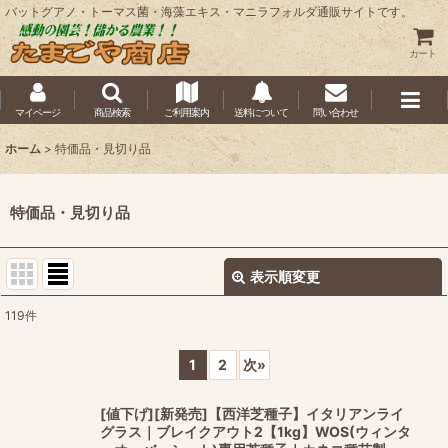
バットグアノ・トーマス菌・海藻エキス・マニラフォルダ通販サイトです。
カート
マイページ
商品検索
ご利用案内
送料について
問い合わせ
ホーム
>
特価品・見切り品
特価品・見切り品
表示順変更
閉じる
119
件
表示数
:
1
2
次
»
並び順
:
[値下げ][新発売]【西洋芝種子】イタリアンライ
グラス｜ブレイクアウト2【1kg】WOS(ウィンタ
絞り込む