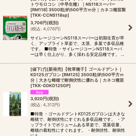
トウモロコシ（中早生種）｜NS118スーパー
[RM118] 3500粒/約500平方ｍ分｜カネコ種苗製
[
TKK-CCNS118sp
]
3,706
円
(税別)
(
税込
:
4,076
円
)
サイレージコーンNS118スーパーは初期生育が早
く、アップライト草姿で、太茎、多葉で多収品種
です。 ■特徴 ・サイレージコーンNS118スーパ
ーは早く仕上がり、多く採れる安定品種です。 …
[値下げ][新発売]【牧草種子】ゴールドデント｜
KD125ガプロン [RM125] 3500粒/約500平方ｍ
分｜大きな雌穂で耐倒伏性に優れる｜カネコ種苗
[
TKK-GDKD125GP
]
3,920
円
(税別)
(
税込
:
4,312
円
)
■特徴 ・ゴールドデントKD125ガプロンは大きな
雌穂で、耐倒伏性にすぐれる多収品種です。 ・ア
ップライトでボリュームある草姿で、茎葉収量、
雌穂の着粒性にすぐれます。 ・耐倒伏性、耐病性
にも…