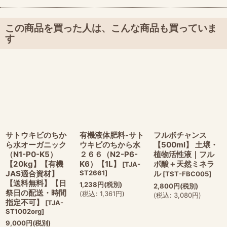
この商品を買った人は、こんな商品も買っていま
す
サトウキビのちか
有機液体肥料-サト
フルボチャンス
ら水オーガニック
ウキビのちから水
【500ml】 土壌・
（N1-P0-K5）
２６６（N2-P6-
植物活性液｜フル
【20kg】【有機
K6）【1L】
ボ酸＋天然ミネラ
[
TJA-
JAS適合資材】
ST2661
]
ル
[
TST-FBC005
]
【送料無料】【日
1,238
円
(税別)
2,800
円
(税別)
祭日の配送・時間
(
税込
:
1,361
円
)
(
税込
:
3,080
円
)
指定不可】
[
TJA-
ST1002org
]
9,000
円
(税別)