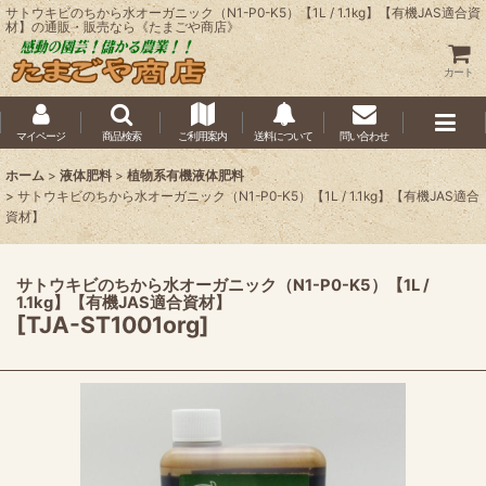
サトウキビのちから水オーガニック（N1-P0-K5）【1L / 1.1kg】【有機JAS適合資
材】の通販・販売なら《たまごや商店》
カート
マイページ
商品検索
ご利用案内
送料について
問い合わせ
ホーム
>
液体肥料
>
植物系有機液体肥料
>
サトウキビのちから水オーガニック（N1-P0-K5）【1L / 1.1kg】【有機JAS適合
資材】
サトウキビのちから水オーガニック（N1-P0-K5）【1L /
1.1kg】【有機JAS適合資材】
[
TJA-ST1001org
]