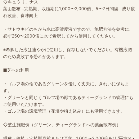
◇キュウリ、ナス
葉面散布…完熟期、収穫期に1,000〜2,000倍、5〜7日間隔…成り疲
れ改善、食味向上
・サトウキビのちから水は高濃度液ですので、施肥方法を参考に、
必ず250〜2000倍に水で希釈してから使用してください。
※希釈した液は速やかに使用し、保存しないでください。有機液肥
のため腐敗する恐れがあります。
■芝への利用
・ゴルフ場の命であるグリーンを優しく丈夫に、きれいに保ちま
す。
・グリーンと同じくゴルフ場の顔であるティーグランドの管理にも
ご使用いただけます。
・ゴルフ場の環境管理（花壇や植え込み）にも活用できます。
◇芝生施肥例（グリーン、ティーグランドへの葉面散布例）
播種・移植・定植期直前または直後…1,000〜2,000倍を1L/平方m・