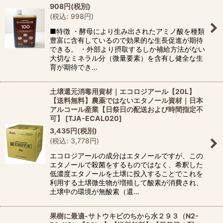
908
円
(税別)
(
税込
:
998
円
)
■特徴 ・酵母により生み出されたアミノ酸を種類
豊富に含有しているので効果的な生長促進が期待
できる。 ・外部より摂取するしか補給方法がない
大切なミネラル分（微量要素）を含有し健全な生
育が期待でき…
土壌還元消毒用資材｜エコロジアール【20L】
【送料無料】農薬ではないエタノール資材｜日本
アルコール産業【日祭日の配送および時間指定不
可】
[
TJA-ECAL020
]
3,435
円
(税別)
(
税込
:
3,778
円
)
エコロジアールの成分はエタノールですが、この
エタノールで殺菌をするものではなく、希釈した
低濃度エタノールを土壌に投入することでこれを
利用する土壌微生物が増殖して酸素が消費され、
土壌中の環境が無酸素（還…
果樹に最適-サトウキビのちから水２９３（N2-