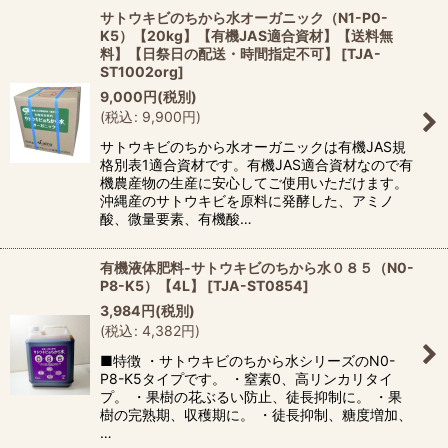
サトウキビのちから水オーガニック（N1-P0-
K5）【20kg】【有機JAS適合資材】【送料無
料】【日祭日の配送・時間指定不可】
[
TJA-
ST1002org
]
9,000
円
(税別)
(
税込
:
9,900
円
)
サトウキビのちから水オーガニックは有機JAS規
格別表1適合資材です。有機JAS適合資材なので有
機農産物の生産に安心してご使用いただけます。
沖縄産のサトウキビを原料に発酵した、アミノ
酸、微量要素、有機酸…
有機液体肥料-サトウキビのちから水０８５（N0-
P8-K5）【4L】
[
TJA-ST0854
]
3,984
円
(税別)
(
税込
:
4,382
円
)
■特徴 ・サトウキビのちから水シリーズのN0-
P8-K5タイプです。 ・窒素0、高リンカリタイ
プ。 ・果樹の花ぶるい防止、徒長抑制に。 ・果
樹の完熟期、収穫期に。 ・徒長抑制、糖度増加、
…