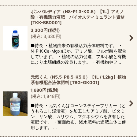
ボンバルディア（N8-P1.3-K0.5）【1L】アミノ
酸・有機活力液肥｜バイオスティミュラント資材
[
TKK-BBD001
]
3,300
円
(税別)
(
税込
:
3,630
円
)
■特長 ・植物由来の有機活力液体肥料です。 ・
N-P-K-Ca-Mgのほか、アミノ酸、フルボ酸を配合
しています。 ・植物の活力促進、フルボ酸と有機
により土壌組織の改良します。 ・有機物やフ…
元気くん（N5.5-P8.5-K5.0）【1L / 1.2kg】植物
系有機配合液体肥料
[
TBG-GK001
]
1,680
円
(税別)
(
税込
:
1,848
円
)
■特長 ・元気くんはコーンステイーブリカー（と
うもろこし浸漬液）を加工したアミノ酸、ビタミ
ン、リン酸、カリウム、マグネシウムを含有した
液肥です。 ・葉面散布、潅水肥料の追肥主体に使
用します。 …