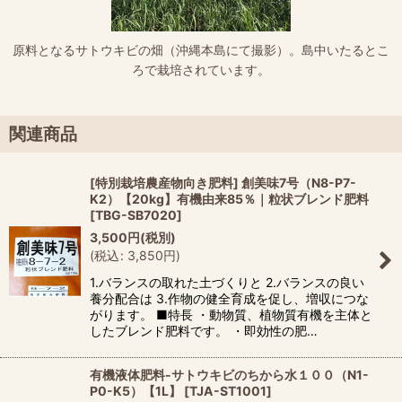
原料となるサトウキビの畑（沖縄本島にて撮影）。島中いたるとこ
ろで栽培されています。
関連商品
[特別栽培農産物向き肥料] 創美味7号（N8-P7-
K2）【20kg】有機由来85％｜粒状ブレンド肥料
[
TBG-SB7020
]
3,500
円
(税別)
(
税込
:
3,850
円
)
1.バランスの取れた土づくりと 2.バランスの良い
養分配合は 3.作物の健全育成を促し、増収につな
がります。 ■特長 ・動物質、植物質有機を主体と
したブレンド肥料です。 ・即効性の肥…
有機液体肥料-サトウキビのちから水１００（N1-
P0-K5）【1L】
[
TJA-ST1001
]