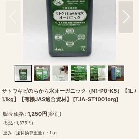
サトウキビのちから水オーガニック（N1-P0-K5）【1L /
1.1kg】【有機JAS適合資材】
[
TJA-ST1001org
]
販売価格
:
1,250
円
(税別)
(
税込
:
1,375
円
)
重み（送料換算重量）
:
1kg