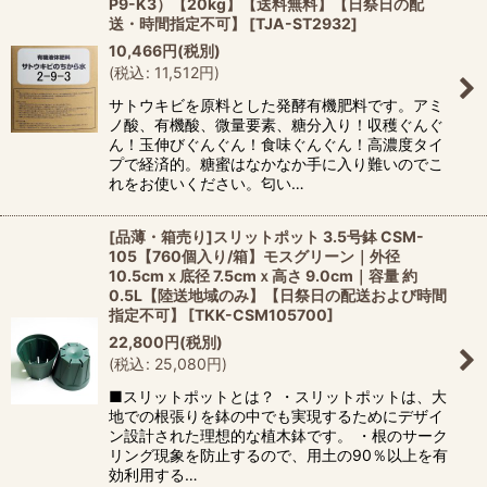
P9-K3）【20kg】【送料無料】【日祭日の配
送・時間指定不可】
[
TJA-ST2932
]
10,466
円
(税別)
(
税込
:
11,512
円
)
サトウキビを原料とした発酵有機肥料です。アミ
ノ酸、有機酸、微量要素、糖分入り！収穫ぐんぐ
ん！玉伸びぐんぐん！食味ぐんぐん！高濃度タイ
プで経済的。糖蜜はなかなか手に入り難いのでこ
れをお使いください。匂い…
[品薄・箱売り]スリットポット 3.5号鉢 CSM-
105【760個入り/箱】モスグリーン｜外径
10.5cmｘ底径 7.5cmｘ高さ 9.0cm｜容量 約
0.5L【陸送地域のみ】【日祭日の配送および時間
指定不可】
[
TKK-CSM105700
]
22,800
円
(税別)
(
税込
:
25,080
円
)
■スリットポットとは？ ・スリットポットは、大
地での根張りを鉢の中でも実現するためにデザイ
ン設計された理想的な植木鉢です。 ・根のサーク
リング現象を防止するので、用土の90％以上を有
効利用する…