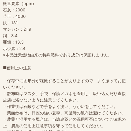
微量要素（ppm）
石灰：2000
苦土：4000
鉄：131
マンガン：21.9
銅：3.4
亜鉛：13.3
ホウ素：2.4
※本品は天然物由来の特殊肥料であり成分は保証しません。
■使用上の注意
・保存中に固形分が沈殿することがありますので、よく振ってお使
いください。
・散布時はマスク、手袋、保護メガネを着用し、吸い込んだり直接
皮膚に浴びないように注意してください。
・作業後は石鹸などで手をよく洗い、うがいをしてください。
・葉面散布は、日照の強い夏季、高温時の散布は避けてください。
・農薬と混用する場合は、当該農薬との混用可否についてご確認の
上、農薬の使用上注意事項を守って使用してください。