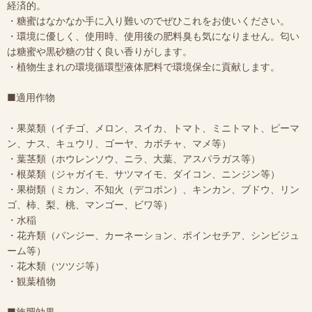
経済的。
・糖蜜はなかなか手に入り難いのでぜひこれをお使いください。
・環境に優しく、使用時、使用後の肥料臭も気になりません。匂い
は糖蜜や黒砂糖の甘く良い香りがします。
・植物生まれの環境循環型液体肥料で環境保全に貢献します。
■適用作物
・果菜類（イチゴ、メロン、スイカ、トマト、ミニトマト、ピーマ
ン、ナス、キュウリ、ゴーヤ、カボチャ、マメ等）
・葉茎類（ホウレンソウ、ニラ、大葉、アスパラガス等）
・根菜類（ジャガイモ、サツマイモ、ダイコン、ニンジン等）
・果樹類（ミカン、不知火（デコポン）、キンカン、ブドウ、リン
ゴ、柿、梨、桃、マンゴー、ビワ等）
・水稲
・花卉類（パンジー、カーネーション、ポインセチア、シンビジュ
ーム等）
・花木類（ツツジ等）
・観葉植物
■施肥効果