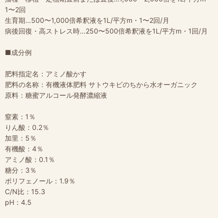
1〜2回
生育期…500〜1,000倍希釈液を1L/平方m・1〜2回/月
病後回復・高ストレス時…250〜500倍希釈液を1L/平方m・1回/月
■成分例
肥料指定名：アミノ酸かす
肥料の名称：有機液体肥料 サトウキビのちから水オーガニック
原料：糖蜜アルコール発酵濃縮液
窒素：1％
りん酸：0.2％
加里：5％
有機酸：4％
アミノ酸：0.1％
糖分：3％
ポリフェノール：1.9％
C/N比：15.3
pH：4.5