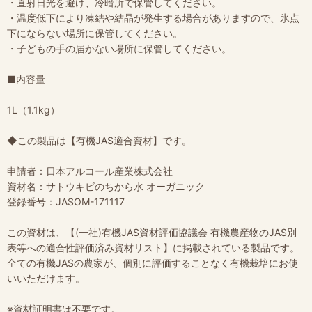
・直射日光を避け、冷暗所で保管してください。
・温度低下により凍結や結晶が発生する場合がありますので、氷点
下にならない場所に保管してください。
・子どもの手の届かない場所に保管してください。
■内容量
1L（1.1kg）
◆この製品は【有機JAS適合資材】です。
申請者：日本アルコール産業株式会社
資材名：サトウキビのちから水 オーガニック
登録番号：JASOM-171117
この資材は、【(一社)有機JAS資材評価協議会 有機農産物のJAS別
表等への適合性評価済み資材リスト】に掲載されている製品です。
全ての有機JASの農家が、個別に評価することなく有機栽培にお使
いいただけます。
※資材証明書は不要です。