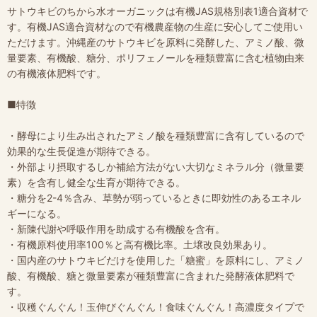
サトウキビのちから水オーガニックは有機JAS規格別表1適合資材で
す。有機JAS適合資材なので有機農産物の生産に安心してご使用い
ただけます。沖縄産のサトウキビを原料に発酵した、アミノ酸、微
量要素、有機酸、糖分、ポリフェノールを種類豊富に含む植物由来
の有機液体肥料です。
■特徴
・酵母により生み出されたアミノ酸を種類豊富に含有しているので
効果的な生長促進が期待できる。
・外部より摂取するしか補給方法がない大切なミネラル分（微量要
素）を含有し健全な生育が期待できる。
・糖分を2-4％含み、草勢が弱っているときに即効性のあるエネル
ギーになる。
・新陳代謝や呼吸作用を助成する有機酸を含有。
・有機原料使用率100％と高有機比率。土壌改良効果あり。
・国内産のサトウキビだけを使用した「糖蜜」を原料にし、アミノ
酸、有機酸、糖と微量要素が種類豊富に含まれた発酵液体肥料で
す。
・収穫ぐんぐん！玉伸びぐんぐん！食味ぐんぐん！高濃度タイプで