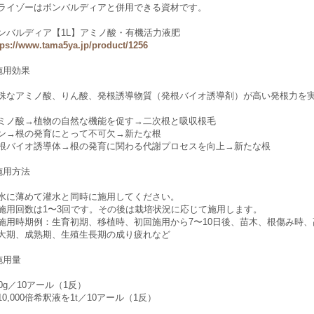
ライゾーはボンバルディアと併用できる資材です。
ンバルディア【1L】アミノ酸・有機活力液肥
tps://www.tama5ya.jp/product/1256
施用効果
殊なアミノ酸、りん酸、発根誘導物質（発根バイオ誘導剤）が高い発根力を
ミノ酸→植物の自然な機能を促す→二次根と吸収根毛
ン→根の発育にとって不可欠→新たな根
根バイオ誘導体→根の発育に関わる代謝プロセスを向上→新たな根
施用方法
水に薄めて灌水と同時に施用してください。
施用回数は1〜3回です。その後は栽培状況に応じて施用します。
施用時期例：生育初期、移植時、初回施用から7〜10日後、苗木、根傷み時
大期、成熟期、生殖生長期の成り疲れなど
施用量
00g／10アール（1反）
10,000倍希釈液を1t／10アール（1反）