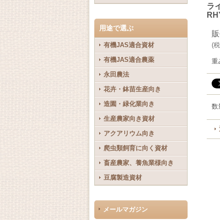
ラ
RH
用途で選ぶ
販
有機JAS適合資材
(
税
有機JAS適合農薬
重
永田農法
花卉・鉢苗生産向き
造園・緑化業向き
数
生産農家向き資材
アクアリウム向き
爬虫類飼育に向く資材
畜産農家、養魚業様向き
豆腐製造資材
メールマガジン