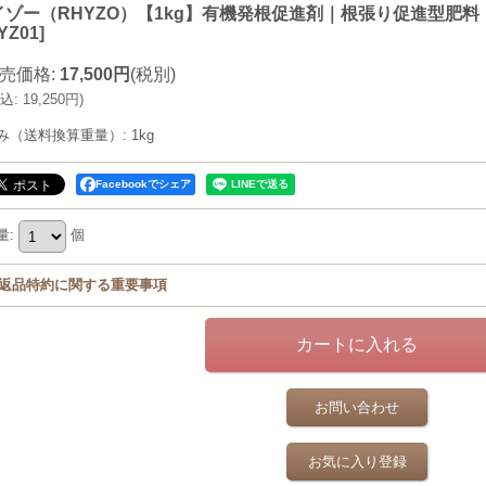
イゾー（RHYZO）【1kg】有機発根促進剤｜根張り促進型肥
YZ01
]
売価格
:
17,500円
(税別)
込
:
19,250円
)
み（送料換算重量）
:
1kg
Facebookでシェア
量
:
個
返品特約に関する重要事項
お問い合わせ
お気に入り登録