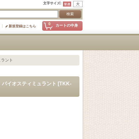
文字サイズ
:
0
カートの中身
新規登録はこちら
ュラント
料｜バイオスティミュラント
[
TKK-