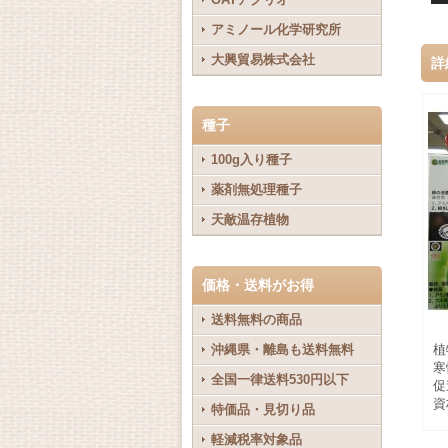
アミノール化学研究所
大興貿易株式会社
詳
種子
100g入り種子
薬剤無処理種子
天敵温存植物
価格・送料がお得
送料無料の商品
沖縄県・離島も送料無料
植
寒
全国一律送料530円以下
促
資
特価品・見切り品
軽減税率対象品