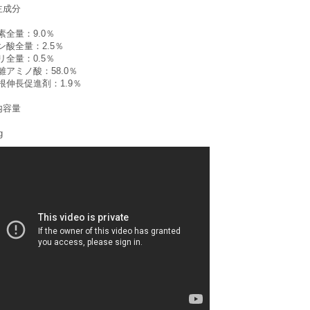
主成分
素全量：9.0％
ン酸全量：2.5％
リ全量：0.5％
離アミノ酸：58.0％
根伸長促進剤：1.9％
内容量
g