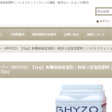
張り促進型肥料｜バイオスティミュラントの通販・販売なら《たまごや商店》
ログイン
リ
ご利用案内
特定商取引法表示
お問い合せ
送料について
ー（RHYZO）【1kg】有機発根促進剤｜根張り促進型肥料｜バイオスティミ
ゾー（RHYZO）【1kg】有機発根促進剤｜根張り促進型肥
YZ01
]