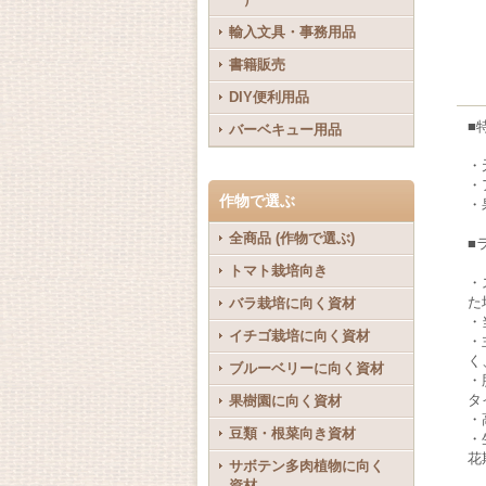
輸入文具・事務用品
書籍販売
DIY便利用品
■
バーベキュー用品
・
・
作物で選ぶ
・
全商品 (作物で選ぶ)
■
トマト栽培向き
・
た
バラ栽培に向く資材
・
イチゴ栽培に向く資材
・
く
ブルーベリーに向く資材
・
タ
果樹園に向く資材
・
豆類・根菜向き資材
・
花
サボテン多肉植物に向く
資材