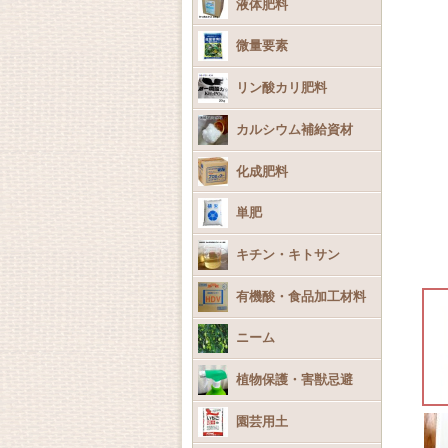
液体肥料
微量要素
リン酸カリ肥料
カルシウム補給資材
化成肥料
単肥
キチン・キトサン
有機酸・食品加工材料
ニーム
植物保護・害獣忌避
園芸用土