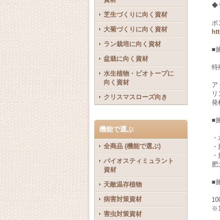
◆
芝生づくりに向く資材
ボ
大菊づくりに向く資材
ht
ラン栽培に向く資材
■
盆栽に向く資材
特
水生植物・ビオトープに
向く資材
ア
リ
クリスマスローズ向き
発
■
機能で選ぶ
・
全商品 (機能で選ぶ)
・
・
バイオスティミュラント
肥
資材
■
天敵温存植物
病害対策資材
1
※
害虫対策資材