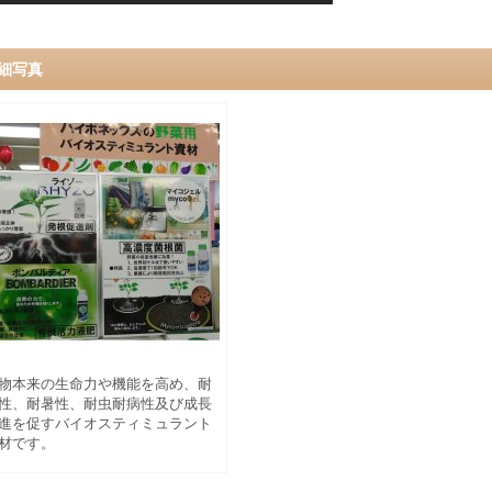
細写真
物本来の生命力や機能を高め、耐
性、耐暑性、耐虫耐病性及び成長
進を促すバイオスティミュラント
材です。