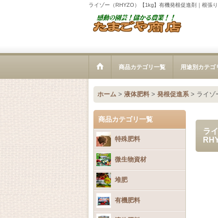
ライゾー（RHYZO）【1kg】有機発根促進剤｜根
商品カテゴリ一覧
用途別カテゴ
ホーム
>
液体肥料
>
発根促進系
>
ライゾ
商品カテゴリ一覧
ライ
特殊肥料
RH
微生物資材
堆肥
有機肥料