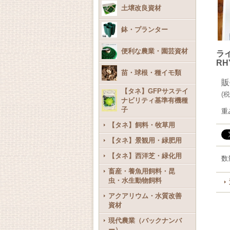
土壌改良資材
鉢・プランター
便利な農業・園芸資材
ラ
RH
苗・球根・種イモ類
販
【タネ】GFPサステイ
(
税
ナビリティ基準有機種
子
重
【タネ】飼料・牧草用
【タネ】景観用・緑肥用
【タネ】西洋芝・緑化用
数
畜産・養魚用飼料・昆
虫・水生動物飼料
アクアリウム・水質改善
資材
現代農業（バックナンバ
ー）