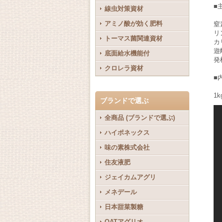
■
線虫対策資材
アミノ酸が効く肥料
窒
リ
トーマス菌関連資材
カ
遊
底面給水機能付
発
クロレラ資材
■
1k
ブランドで選ぶ
全商品 (ブランドで選ぶ)
ハイポネックス
味の素株式会社
住友液肥
ジェイカムアグリ
メネデール
日本甜菜製糖
OATアグリオ