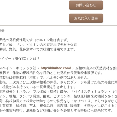
お問い合わせ
お気に入り登録
特長
天然の発根促進剤です（ホルモン剤は含まず）
アミノ酸、リン、ビタミンの相乗効果で発根を促進
果樹、野菜、花弁類すべての植物で使用できます。
ライゾー（RHYZO）とは？
スペイン・キミテック社（
http://kimitec.com/
）が植物由来の天然資材を独
堆肥で、作物の根域活性化を目的とした発根伸長促進粉末液肥です。
当製品は特殊肥料「堆肥」で、ホルモン剤ではありません。
主根、二次および三次根や根毛の伸長、さらにダメージを受けた根の再生に
、植物が本来持っている生長機能を引き出します。
肥料成分とミネラル、フルボ酸（腐植）ほか、「バイオスティミュラント（
イン、糖類、タンパク質類、酵素、ビタミン等、植物原料由来の物質を多く
高い発根伸長力で根量が増加するので株元をしっかりつくり、ぐらつきがな
生育初期、移植時、苗木、根傷み時、高温期、降雨期、冬季などに使用する
期や果実飛騨行、成熟期など植物が養分を必要とする時期にも効果的です。