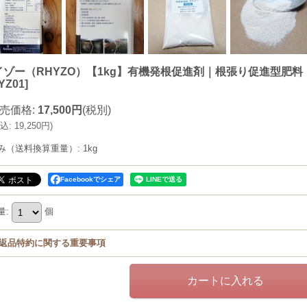
イゾー（RHYZO）【1kg】有機発根促進剤｜根張り促進型肥
YZ01
]
売価格
:
17,500円
(税別)
込
:
19,250円
)
み（送料換算重量）
:
1kg
Facebookでシェア
量
:
個
返品特約に関する重要事項